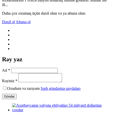
rezidentlərinə 1 638,4 milyon dollarlıq xidmət göstərib. Bunlar isə
ill...
Daha çox oxumaq üçün daxil olun və ya abunə olun
Daxil ol
Abunə ol
Rəy yaz
Ad *
Rəyiniz *
Oxudum və razıyam
Şərh göndərmə qaydaları
Göndər