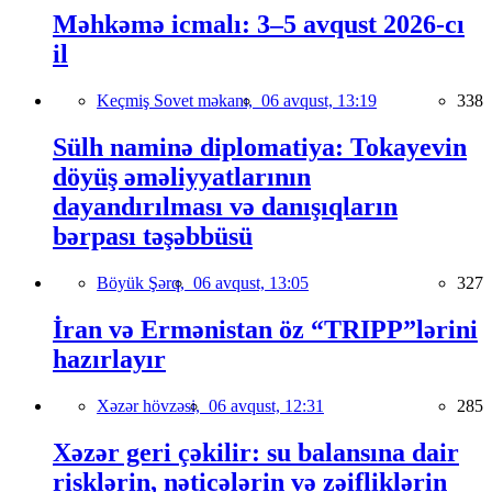
Məhkəmə icmalı: 3–5 avqust 2026-cı
il
Keçmiş Sovet məkanı,
06 avqust, 13:19
338
Sülh naminə diplomatiya: Tokayevin
döyüş əməliyyatlarının
dayandırılması və danışıqların
bərpası təşəbbüsü
Böyük Şərq,
06 avqust, 13:05
327
İran və Ermənistan öz “TRIPP”lərini
hazırlayır
Xəzər hövzəsi,
06 avqust, 12:31
285
Xəzər geri çəkilir: su balansına dair
risklərin, nəticələrin və zəifliklərin