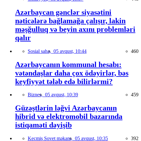
Azərbaycan gənclər siyasətini
nəticələrə bağlamağa çalışır, lakin
məşğulluq və beyin axını problemləri
qalır
Sosial sahə,
05 avqust, 10:44
460
Azərbaycanın kommunal hesabı:
vətəndaşlar daha çox ödəyirlər, bəs
keyfiyyət tələb edə bilirlərmi?
Biznes,
05 avqust, 10:39
459
Güzəştlərin ləğvi Azərbaycanın
hibrid və elektromobil bazarında
istiqaməti dəyişib
Keçmiş Sovet məkanı,
05 avqust, 10:35
392