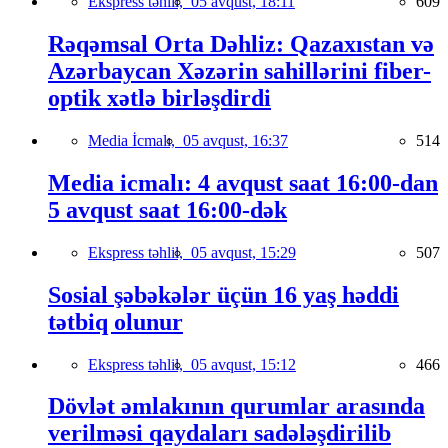
Ekspress təhlil,
05 avqust, 18:11
609
Rəqəmsal Orta Dəhliz: Qazaxıstan və
Azərbaycan Xəzərin sahillərini fiber-
optik xətlə birləşdirdi
Media İcmalı,
05 avqust, 16:37
514
Media icmalı: 4 avqust saat 16:00-dan
5 avqust saat 16:00-dək
Ekspress təhlil,
05 avqust, 15:29
507
Sosial şəbəkələr üçün 16 yaş həddi
tətbiq olunur
Ekspress təhlil,
05 avqust, 15:12
466
Dövlət əmlakının qurumlar arasında
verilməsi qaydaları sadələşdirilib