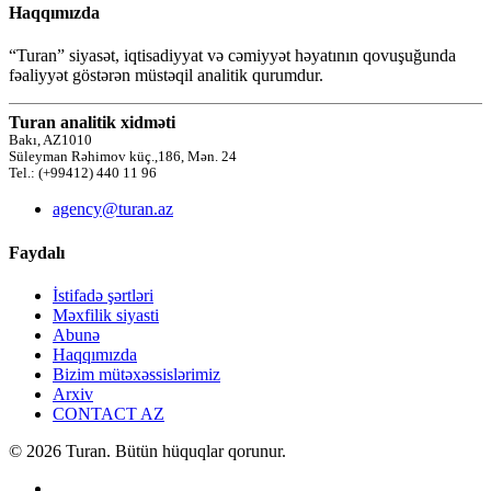
Haqqımızda
“Turan” siyasət, iqtisadiyyat və cəmiyyət həyatının qovuşuğunda
fəaliyyət göstərən müstəqil analitik qurumdur.
Turan analitik xidməti
Bakı, AZ1010
Süleyman Rəhimov küç.,186, Mən. 24
Tel.: (+99412) 440 11 96
agency@turan.az
Faydalı
İstifadə şərtləri
Məxfilik siyasti
Abunə
Haqqımızda
Bizim mütəxəssislərimiz
Arxiv
CONTACT AZ
© 2026 Turan. Bütün hüquqlar qorunur.