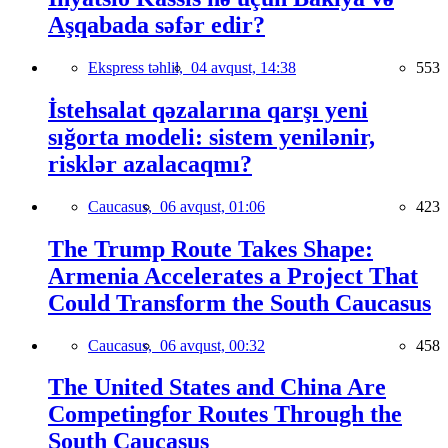
Aşqabada səfər edir?
Ekspress təhlil,
04 avqust, 14:38
553
İstehsalat qəzalarına qarşı yeni
sığorta modeli: sistem yenilənir,
risklər azalacaqmı?
Caucasus,
06 avqust, 01:06
423
The Trump Route Takes Shape:
Armenia Accelerates a Project That
Could Transform the South Caucasus
Caucasus,
06 avqust, 00:32
458
The United States and China Are
Competingfor Routes Through the
South Caucasus