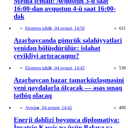
Media icmalı: Avqustun 3-ü saat
16:00-dan avqustun 4-ü saat 16:00-
dək
Ekspress təhlil,
04 avqust, 14:50
611
Azərbaycanda gömrük səlahiyyətləri
yenidən bölüşdürülür: islahat
çevikliyi artıracaqmı?
Ekspress təhlil,
04 avqust, 14:45
530
Azərbaycan bazar təmərküzləşməsini
yeni qaydalarla ölçəcək — əsas sınaq
tətbiq olacaq
Avropa,
04 avqust, 14:42
490
Enerji dəhlizi boyunca diplomatiya:
İnyatsio Kassis nə üçün Bakıya və