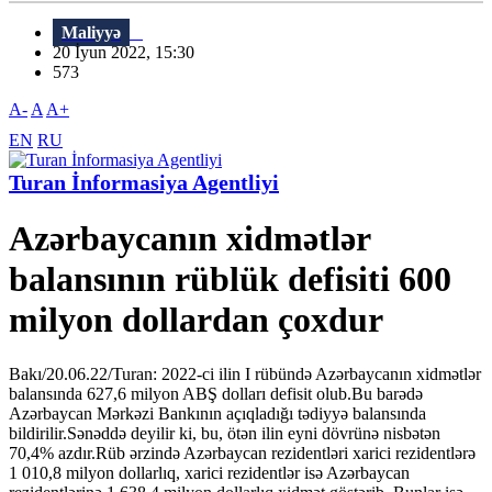
Maliyyə
20 İyun 2022, 15:30
573
A-
A
A+
EN
RU
Turan İnformasiya Agentliyi
Azərbaycanın xidmətlər
balansının rüblük defisiti 600
milyon dollardan çoxdur
Bakı/20.06.22/Turan: 2022-ci ilin I rübündə Azərbaycanın xidmətlər
balansında 627,6 milyon ABŞ dolları defisit olub.Bu barədə
Azərbaycan Mərkəzi Bankının açıqladığı tədiyyə balansında
bildirilir.Sənəddə deyilir ki, bu, ötən ilin eyni dövrünə nisbətən
70,4% azdır.Rüb ərzində Azərbaycan rezidentləri xarici rezidentlərə
1 010,8 milyon dollarlıq, xarici rezidentlər isə Azərbaycan