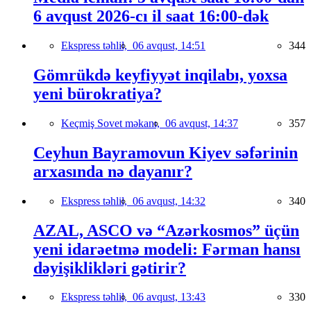
6 avqust 2026-cı il saat 16:00-dək
Ekspress təhlil,
06 avqust, 14:51
344
Gömrükdə keyfiyyət inqilabı, yoxsa
yeni bürokratiya?
Keçmiş Sovet məkanı,
06 avqust, 14:37
357
Ceyhun Bayramovun Kiyev səfərinin
arxasında nə dayanır?
Ekspress təhlil,
06 avqust, 14:32
340
AZAL, ASCO və “Azərkosmos” üçün
yeni idarəetmə modeli: Fərman hansı
dəyişiklikləri gətirir?
Ekspress təhlil,
06 avqust, 13:43
330