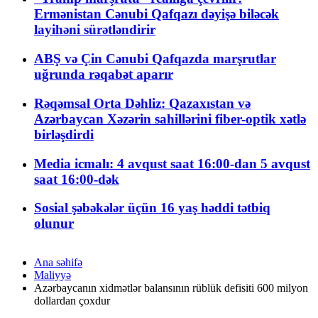
Ermənistan Cənubi Qafqazı dəyişə biləcək
layihəni sürətləndirir
ABŞ və Çin Cənubi Qafqazda marşrutlar
uğrunda rəqabət aparır
Rəqəmsal Orta Dəhliz: Qazaxıstan və
Azərbaycan Xəzərin sahillərini fiber-optik xətlə
birləşdirdi
Media icmalı: 4 avqust saat 16:00-dan 5 avqust
saat 16:00-dək
Sosial şəbəkələr üçün 16 yaş həddi tətbiq
olunur
Ana səhifə
Maliyyə
Azərbaycanın xidmətlər balansının rüblük defisiti 600 milyon
dollardan çoxdur