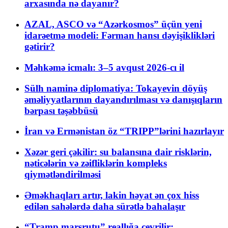
arxasında nə dayanır?
AZAL, ASCO və “Azərkosmos” üçün yeni
idarəetmə modeli: Fərman hansı dəyişiklikləri
gətirir?
Məhkəmə icmalı: 3–5 avqust 2026-cı il
Sülh naminə diplomatiya: Tokayevin döyüş
əməliyyatlarının dayandırılması və danışıqların
bərpası təşəbbüsü
İran və Ermənistan öz “TRIPP”lərini hazırlayır
Xəzər geri çəkilir: su balansına dair risklərin,
nəticələrin və zəifliklərin kompleks
qiymətləndirilməsi
Əməkhaqları artır, lakin həyat ən çox hiss
edilən sahələrdə daha sürətlə bahalaşır
“Tramp marşrutu” reallığa çevrilir: