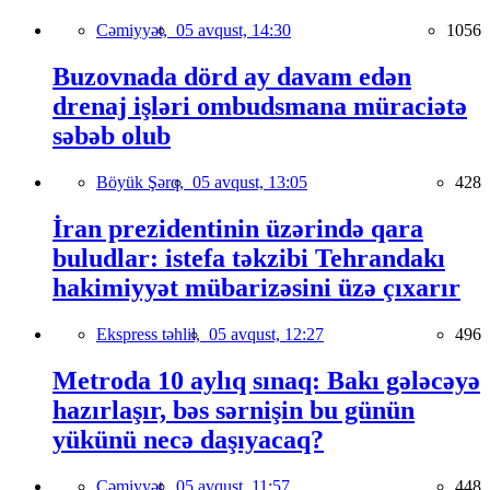
Cəmiyyət,
05 avqust, 14:30
1056
Buzovnada dörd ay davam edən
drenaj işləri ombudsmana müraciətə
səbəb olub
Böyük Şərq,
05 avqust, 13:05
428
İran prezidentinin üzərində qara
buludlar: istefa təkzibi Tehrandakı
hakimiyyət mübarizəsini üzə çıxarır
Ekspress təhlil,
05 avqust, 12:27
496
Metroda 10 aylıq sınaq: Bakı gələcəyə
hazırlaşır, bəs sərnişin bu günün
yükünü necə daşıyacaq?
Cəmiyyət,
05 avqust, 11:57
448