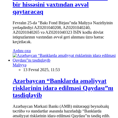
bir hissəsini vaxtından əvvəl
qaytaracaq
Fevralın 25-də "Bakı Fond Birjası"nda Maliyyə Nazirliyinin
yerləşdirdiyi AZ0201040208, AZ0201040240,
AZ0201040265 və AZ0201040323 İSİN kodlu dövlət
istiqrazlarının vaxtından əvvəl geri alınması üzrə hərrac
keçiriləcək.
Ardını oxu
Maliyyə
13 Fevral 2025, 11:53
Azərbaycan “Banklarda əməliyyat
risklərinin idarə edilməsi Qaydası”nı
təsdiqləyib
Azərbaycan Mərkəzi Bankı (AMB) mütərəqqi beynəlxalq
təcrübə və standartlar əsasında hazırladığı “Banklarda
əməliyyat risklərinin idarə edilməsi Qaydası”nı təsdiq edib.