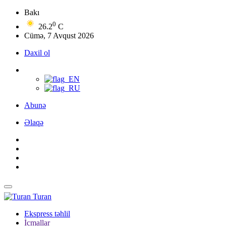
Bakı
0
26.2
C
Cümə, 7 Avqust 2026
Daxil ol
Abunə
Əlaqə
Turan
Ekspress təhlil
İcmallar