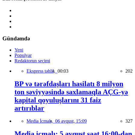
Gündəmdə
Yeni
Populyar
Redaktorun seçimi
Ekspress təhlil,
00:03
202
BP və tərəfdaşları hasilatı 8 milyon
ton səviyyəsində saxlamaqla AÇG-yə
kapital qoyuluşlarını 31 faiz
artırıblar
Media İcmalı,
06 avqust, 15:09
327
Media icmalı: 5 avqust saat 16:00-dan