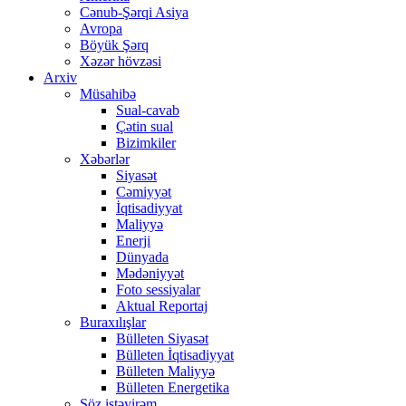
Cənub-Şərqi Asiya
Avropa
Böyük Şərq
Xəzər hövzəsi
Arxiv
Müsahibə
Sual-cavab
Çətin sual
Bizimkiler
Xəbərlər
Siyasət
Cəmiyyət
İqtisadiyyat
Maliyyə
Enerji
Dünyada
Mədəniyyət
Foto sessiyalar
Aktual Reportaj
Buraxılışlar
Bülleten Siyasət
Bülleten İqtisadiyyat
Bülleten Maliyyə
Bülleten Energetika
Söz istəyirəm