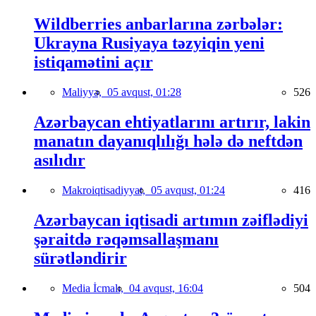
Wildberries anbarlarına zərbələr:
Ukrayna Rusiyaya təzyiqin yeni
istiqamətini açır
Maliyyə,
05 avqust, 01:28
526
Azərbaycan ehtiyatlarını artırır, lakin
manatın dayanıqlılığı hələ də neftdən
asılıdır
Makroiqtisadiyyat,
05 avqust, 01:24
416
Azərbaycan iqtisadi artımın zəiflədiyi
şəraitdə rəqəmsallaşmanı
sürətləndirir
Media İcmalı,
04 avqust, 16:04
504