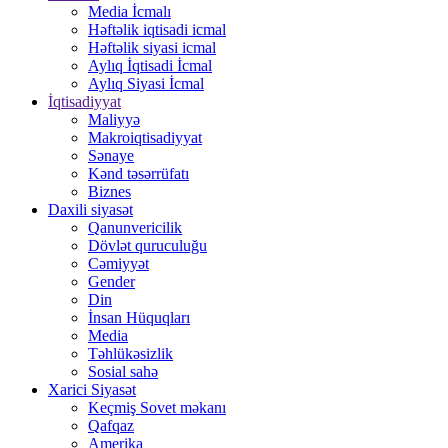
Media İcmalı
Həftəlik iqtisadi icmal
Həftəlik siyasi icmal
Aylıq İqtisadi İcmal
Aylıq Siyasi İcmal
İqtisadiyyat
Maliyyə
Makroiqtisadiyyat
Sənaye
Kənd təsərrüfatı
Biznes
Daxili siyasət
Qanunvericilik
Dövlət quruculuğu
Cəmiyyət
Gender
Din
İnsan Hüquqları
Media
Təhlükəsizlik
Sosial sahə
Xarici Siyasət
Keçmiş Sovet məkanı
Qafqaz
Amerika