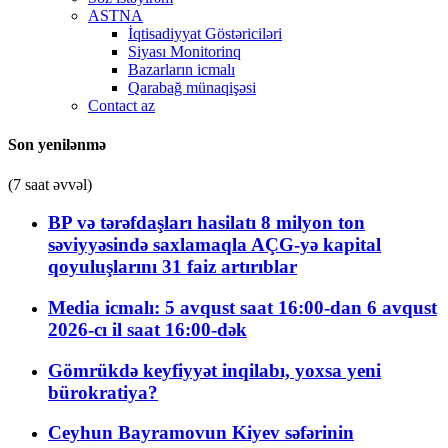
ASTNA
İqtisadiyyat Göstəriciləri
Siyası Monitorinq
Bazarların icmalı
Qarabağ münaqişəsi
Contact az
Son yenilənmə
(7 saat əvvəl)
BP və tərəfdaşları hasilatı 8 milyon ton
səviyyəsində saxlamaqla AÇG-yə kapital
qoyuluşlarını 31 faiz artırıblar
Media icmalı: 5 avqust saat 16:00-dan 6 avqust
2026-cı il saat 16:00-dək
Gömrükdə keyfiyyət inqilabı, yoxsa yeni
bürokratiya?
Ceyhun Bayramovun Kiyev səfərinin