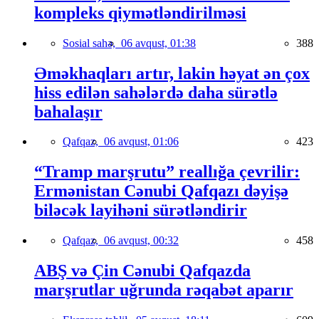
kompleks qiymətləndirilməsi
Sosial sahə,
06 avqust, 01:38
388
Əməkhaqları artır, lakin həyat ən çox
hiss edilən sahələrdə daha sürətlə
bahalaşır
Qafqaz,
06 avqust, 01:06
423
“Tramp marşrutu” reallığa çevrilir:
Ermənistan Cənubi Qafqazı dəyişə
biləcək layihəni sürətləndirir
Qafqaz,
06 avqust, 00:32
458
ABŞ və Çin Cənubi Qafqazda
marşrutlar uğrunda rəqabət aparır