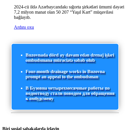
2024-cü ildə Azərbaycandakı sığorta şirkətləri ümumi dəyəri
7,2 milyon manat olan 50 207 “Yaşıl Kart” müqaviləsi
bağlayıb.
Ardını oxu
Buzovnada dörd ay davam edən drenaj işləri
ombudsmana müraciətə səbəb olub
Four-month drainage works in Buzovna
prompt an appeal to the ombudsman
В Бузовна четырехмесячные работы по
водоотводу стали поводом для обращения
к омбудсмену
Bizi sosial şəbəkələrdə izləyin