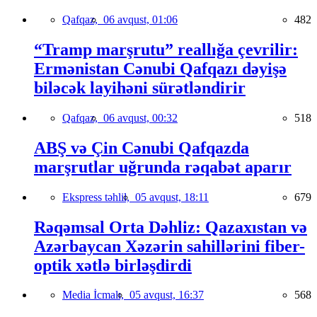
Qafqaz,
06 avqust, 01:06
482
“Tramp marşrutu” reallığa çevrilir:
Ermənistan Cənubi Qafqazı dəyişə
biləcək layihəni sürətləndirir
Qafqaz,
06 avqust, 00:32
518
ABŞ və Çin Cənubi Qafqazda
marşrutlar uğrunda rəqabət aparır
Ekspress təhlil,
05 avqust, 18:11
679
Rəqəmsal Orta Dəhliz: Qazaxıstan və
Azərbaycan Xəzərin sahillərini fiber-
optik xətlə birləşdirdi
Media İcmalı,
05 avqust, 16:37
568