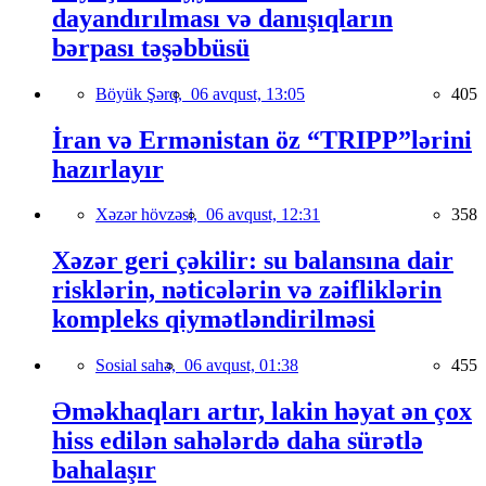
dayandırılması və danışıqların
bərpası təşəbbüsü
Böyük Şərq,
06 avqust, 13:05
405
İran və Ermənistan öz “TRIPP”lərini
hazırlayır
Xəzər hövzəsi,
06 avqust, 12:31
358
Xəzər geri çəkilir: su balansına dair
risklərin, nəticələrin və zəifliklərin
kompleks qiymətləndirilməsi
Sosial sahə,
06 avqust, 01:38
455
Əməkhaqları artır, lakin həyat ən çox
hiss edilən sahələrdə daha sürətlə
bahalaşır