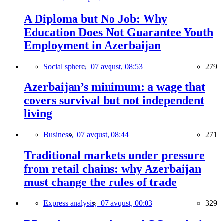
A Diploma but No Job: Why
Education Does Not Guarantee Youth
Employment in Azerbaijan
Social sphere,
07 avqust, 08:53
279
Azerbaijan’s minimum: a wage that
covers survival but not independent
living
Business,
07 avqust, 08:44
271
Traditional markets under pressure
from retail chains: why Azerbaijan
must change the rules of trade
Express analysis,
07 avqust, 00:03
329