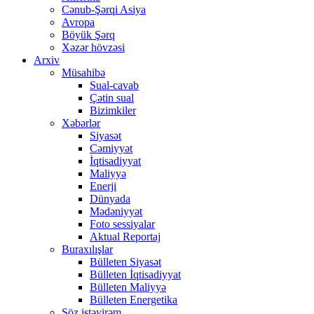
Cənub-Şərqi Asiya
Avropa
Böyük Şərq
Xəzər hövzəsi
Arxiv
Müsahibə
Sual-cavab
Çətin sual
Bizimkiler
Xəbərlər
Siyasət
Cəmiyyət
İqtisadiyyat
Maliyyə
Enerji
Dünyada
Mədəniyyət
Foto sessiyalar
Aktual Reportaj
Buraxılışlar
Bülleten Siyasət
Bülleten İqtisadiyyat
Bülleten Maliyyə
Bülleten Energetika
Söz istəyirəm