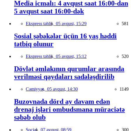
Media icmalı: 4 avqust saat 16:00-dan
5 avqust saat 16:00-dək
Ekspress təhlil,
05 avqust, 15:29
581
Sosial şəbəkələr üçün 16 yaş həddi
tətbiq olunur
Ekspress təhlil,
05 avqust, 15:12
520
Dövlət əmlakının qurumlar arasında
verilməsi qaydaları sadələşdirilib
Cəmiyyət,
05 avqust, 14:30
1149
Buzovnada dörd ay davam edən
drenaj işləri ombudsmana müraciətə
səbəb olub
Social,
07 avqust, 08:59
300