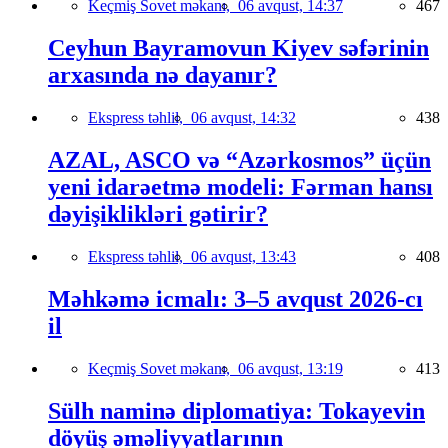
Keçmiş Sovet məkanı,
06 avqust, 14:37
467
Ceyhun Bayramovun Kiyev səfərinin
arxasında nə dayanır?
Ekspress təhlil,
06 avqust, 14:32
438
AZAL, ASCO və “Azərkosmos” üçün
yeni idarəetmə modeli: Fərman hansı
dəyişiklikləri gətirir?
Ekspress təhlil,
06 avqust, 13:43
408
Məhkəmə icmalı: 3–5 avqust 2026-cı
il
Keçmiş Sovet məkanı,
06 avqust, 13:19
413
Sülh naminə diplomatiya: Tokayevin
döyüş əməliyyatlarının