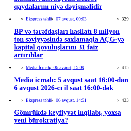
qaydalarını niyə dəyişməlidir
Ekspress təhlil,
07 avqust, 00:03
329
BP və tərəfdaşları hasilatı 8 milyon
ton səviyyəsində saxlamaqla AÇG-yə
kapital qoyuluşlarını 31 faiz
artırıblar
Media İcmalı,
06 avqust, 15:09
415
Media icmalı: 5 avqust saat 16:00-dan
6 avqust 2026-cı il saat 16:00-dək
Ekspress təhlil,
06 avqust, 14:51
433
Gömrükdə keyfiyyət inqilabı, yoxsa
yeni bürokratiya?