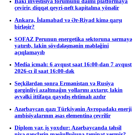
Bakı investisiya forumunu daimi platformaya
çevirir, diqqət qeyri-neft kapitalına yönəlir
Ankara, İslamabad və Ər-Riyad kimə qarşı
birləşir?
SOFAZ Perunun energetika sektoruna sərmayə
yatırıb, lakin sövdələşmənin məbləğini
açıqlamayıb
Media icmalı: 6 avqust saat 16:00-dan 7 avqust
2026-cı il saat 16:00-dək
Seçkilərdən sonra Ermənistan və Rusiya
gərginliyi azaltmağın yollarını axtarır, lakin
əvvəlki ittifaqa qayıdış ehtimalı azdır
Azərbaycan qazı Türkiyənin Avropadakı enerji
ambisiyalarının əsas elementinə çevrilir
Diplom var, iş yoxdur: Azərbaycanda təhsil
niyə gənclərin məşğulluğuna təminat vermir?