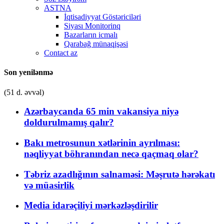
ASTNA
İqtisadiyyat Göstəriciləri
Siyası Monitorinq
Bazarların icmalı
Qarabağ münaqişəsi
Contact az
Son yenilənmə
(51 d. əvvəl)
Azərbaycanda 65 min vakansiya niyə
doldurulmamış qalır?
Bakı metrosunun xətlərinin ayrılması:
nəqliyyat böhranından necə qaçmaq olar?
Təbriz azadlığının salnaməsi: Məşrutə hərəkatı
və müasirlik
Media idarəçiliyi mərkəzləşdirilir