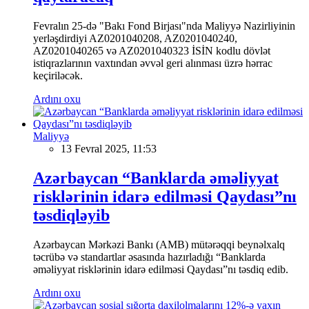
Fevralın 25-də "Bakı Fond Birjası"nda Maliyyə Nazirliyinin
yerləşdirdiyi AZ0201040208, AZ0201040240,
AZ0201040265 və AZ0201040323 İSİN kodlu dövlət
istiqrazlarının vaxtından əvvəl geri alınması üzrə hərrac
keçiriləcək.
Ardını oxu
Maliyyə
13 Fevral 2025, 11:53
Azərbaycan “Banklarda əməliyyat
risklərinin idarə edilməsi Qaydası”nı
təsdiqləyib
Azərbaycan Mərkəzi Bankı (AMB) mütərəqqi beynəlxalq
təcrübə və standartlar əsasında hazırladığı “Banklarda
əməliyyat risklərinin idarə edilməsi Qaydası”nı təsdiq edib.
Ardını oxu