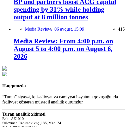
BP and partners boost ACG capital
spending by 31% while holding
output at 8 million tonnes
Media Review,
06 avqust, 15:09
415
Media Review: From 4:00 p.m. on
August 5 to 4:00 p.m. on August 6,
2026
Haqqımızda
“Turan” siyasət, iqtisadiyyat və cəmiyyət həyatının qovuşuğunda
fəaliyyət göstərən müstəqil analitik qurumdur.
Turan analitik xidməti
Bakı, AZ1010
Süleyman Rəhimov küç.,186, Mən. 24