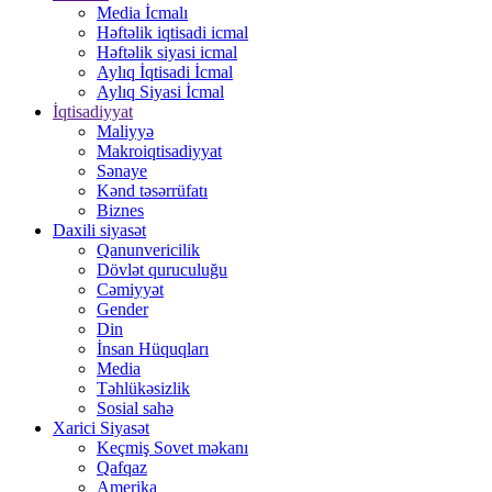
Media İcmalı
Həftəlik iqtisadi icmal
Həftəlik siyasi icmal
Aylıq İqtisadi İcmal
Aylıq Siyasi İcmal
İqtisadiyyat
Maliyyə
Makroiqtisadiyyat
Sənaye
Kənd təsərrüfatı
Biznes
Daxili siyasət
Qanunvericilik
Dövlət quruculuğu
Cəmiyyət
Gender
Din
İnsan Hüquqları
Media
Təhlükəsizlik
Sosial sahə
Xarici Siyasət
Keçmiş Sovet məkanı
Qafqaz
Amerika