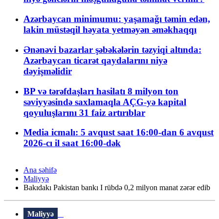
Azərbaycan minimumu: yaşamağı təmin edən,
lakin müstəqil həyata yetməyən əməkhaqqı
Ənənəvi bazarlar şəbəkələrin təzyiqi altında:
Azərbaycan ticarət qaydalarını niyə
dəyişməlidir
BP və tərəfdaşları hasilatı 8 milyon ton
səviyyəsində saxlamaqla AÇG-yə kapital
qoyuluşlarını 31 faiz artırıblar
Media icmalı: 5 avqust saat 16:00-dan 6 avqust
2026-cı il saat 16:00-dək
Ana səhifə
Maliyyə
Bakıdakı Pakistan bankı I rübdə 0,2 milyon manat zərər edib
Maliyyə