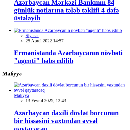
Azərbaycan Mərkəzi Bankının 84
günlük notlarına tələb təklifi 4 dəfə
üstələyib
Siyasət
25 Aprel 2022 14:57
Ermənistanda Azərbaycanın növbəti
"agenti" həbs edilib
Maliyyə
Maliyyə
13 Fevral 2025, 12:43
Azərbaycan daxili dövlət borcunun
bir hissəsini vaxtından əvvəl
qaytaracaq