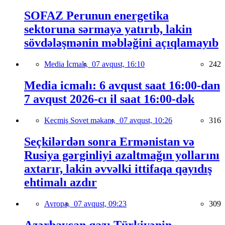
SOFAZ Perunun energetika
sektoruna sərmayə yatırıb, lakin
sövdələşmənin məbləğini açıqlamayıb
Media İcmalı,
07 avqust, 16:10
242
Media icmalı: 6 avqust saat 16:00-dan
7 avqust 2026-cı il saat 16:00-dək
Keçmiş Sovet məkanı,
07 avqust, 10:26
316
Seçkilərdən sonra Ermənistan və
Rusiya gərginliyi azaltmağın yollarını
axtarır, lakin əvvəlki ittifaqa qayıdış
ehtimalı azdır
Avropa,
07 avqust, 09:23
309
Azərbaycan qazı Türkiyənin