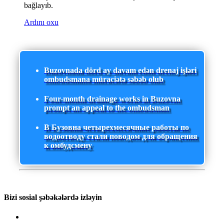
bağlayıb.
Ardını oxu
Buzovnada dörd ay davam edən drenaj işləri
ombudsmana müraciətə səbəb olub
Four-month drainage works in Buzovna
prompt an appeal to the ombudsman
В Бузовна четырехмесячные работы по
водоотводу стали поводом для обращения
к омбудсмену
Bizi sosial şəbəkələrdə izləyin