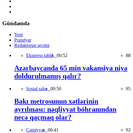
Gündəmdə
Yeni
Populyar
Redaktorun seçimi
Ekspress təhlil,
00:52
88
Azərbaycanda 65 min vakansiya niyə
doldurulmamış qalır?
Sosial sahə,
00:50
95
Bakı metrosunun xətlərinin
ayrılması: nəqliyyat böhranından
necə qaçmaq olar?
Cəmiyyət,
00:41
92