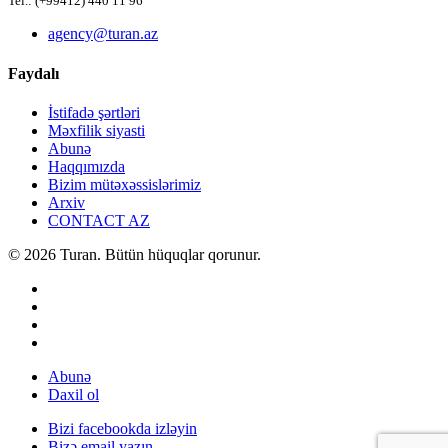
Tel.: (+99412) 440 11 96
agency@turan.az
Faydalı
İstifadə şərtləri
Məxfilik siyasti
Abunə
Haqqımızda
Bizim mütəxəssislərimiz
Arxiv
CONTACT AZ
© 2026 Turan. Bütün hüquqlar qorunur.
Abunə
Daxil ol
Bizi facebookda izləyin
Bizə email yazın