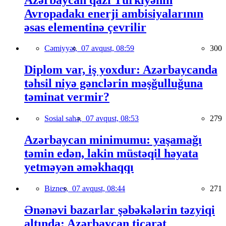
Avropadakı enerji ambisiyalarının
əsas elementinə çevrilir
Cəmiyyət,
07 avqust, 08:59
300
Diplom var, iş yoxdur: Azərbaycanda
təhsil niyə gənclərin məşğulluğuna
təminat vermir?
Sosial sahə,
07 avqust, 08:53
279
Azərbaycan minimumu: yaşamağı
təmin edən, lakin müstəqil həyata
yetməyən əməkhaqqı
Biznes,
07 avqust, 08:44
271
Ənənəvi bazarlar şəbəkələrin təzyiqi
altında: Azərbaycan ticarət