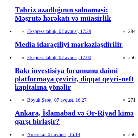
Təbriz azadlığının salnaməsi:
Məşrutə hərəkatı və müasirlik
Ekspress təhlil,
07 avqust, 17:28
284
Media idarəçiliyi mərkəzləşdirilir
Ekspress təhlil,
07 avqust, 17:00
256
Bakı investisiya forumunu daimi
platformaya çevirir, diqqət qeyri-neft
kapitalına yönəlir
Böyük Şərq,
07 avqust, 16:27
271
Ankara, İslamabad və Ər-Riyad kimə
qarşı birləşir?
Amerika,
07 avqust, 16:19
256