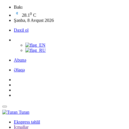
Bakı
0
28.1
C
Şənbə, 8 Avqust 2026
Daxil ol
Abunə
Əlaqə
Turan
Ekspress təhlil
İcmallar