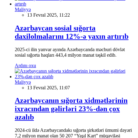
Maliyyə
13 Fevral 2025, 11:22
Azərbaycan sosial sığorta
daxilolmalarını 12%-ə yaxın artırıb
2025-ci ilin yanvar ayında Azərbaycanda məcburi dövlət
sosial sığorta haqları 443,4 milyon manat təşkil edib.
Ardını oxu
Maliyyə
13 Fevral 2025, 11:07
Azərbaycanın sığorta xidmətlərinin
ixracından gəlirləri 23%-dən çox
azalıb
2024-cü ildə Azərbaycandakı sığorta şirkətləri ümumi dəyəri
7,2 milyon manat olan 50 207 “Yaşıl Kart” müqaviləsi