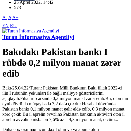
25 Aprel 2022, 14:42
573
A-
A
A+
EN
RU
Turan İnformasiya Agentliyi
Bakıdakı Pakistan bankı I
rübdə 0,2 milyon manat zərər
edib
Bakı/25.04.22/Turan: Pakistan Milli Bankının Bakı filialı 2022-ci
ilin I rübünün yekunları ilə bağlı maliyyə göstəricilərini
açıqlayıb.Filial rüb ərzində 0,2 milyon manat zərər edib.Bu, ötən ilin
eyni dövrü ilə müqayisədə 3,2 dəfə çoxdur.Hesabat dövründə
Pakistan bankı 0,1 milyon manat gəlir əldə edib, 0,3 milyon manat
xərc çəkib.Bu il aprelin əvvəlinə Pakistan bankının aktivləri ötən il
aprelin əvvəlinə nisbətən 7,6% az – 9,3 milyon manat, o cüm...
Daha çox oxumaq üçün daxil olun və ya abunə olun