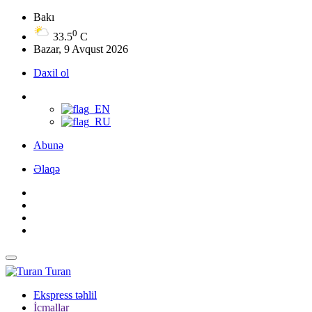
Bakı
0
33.5
C
Bazar, 9 Avqust 2026
Daxil ol
Abunə
Əlaqə
Turan
Ekspress təhlil
İcmallar