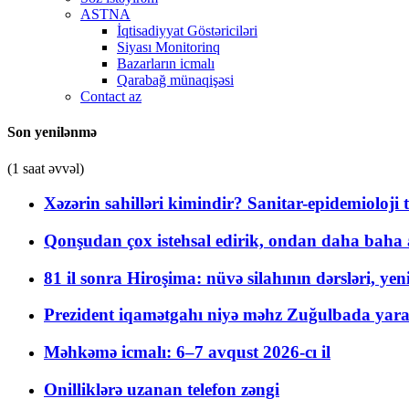
ASTNA
İqtisadiyyat Göstəriciləri
Siyası Monitorinq
Bazarların icmalı
Qarabağ münaqişəsi
Contact az
Son yenilənmə
(1 saat əvvəl)
Xəzərin sahilləri kimindir? Sanitar-epidemioloji t
Qonşudan çox istehsal edirik, ondan daha baha a
81 il sonra Hiroşima: nüvə silahının dərsləri, yen
Prezident iqamətgahı niyə məhz Zuğulbada yaradı
Məhkəmə icmalı: 6–7 avqust 2026-cı il
Onilliklərə uzanan telefon zəngi