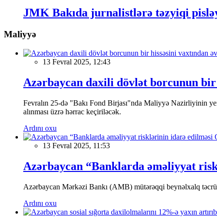
JMK Bakıda jurnalistlərə təzyiqi pislə
Maliyyə
13 Fevral 2025, 12:43
Azərbaycan daxili dövlət borcunun bir 
Fevralın 25-də "Bakı Fond Birjası"nda Maliyyə Nazirliyinin
alınması üzrə hərrac keçiriləcək.
Ardını oxu
13 Fevral 2025, 11:53
Azərbaycan “Banklarda əməliyyat riskl
Azərbaycan Mərkəzi Bankı (AMB) mütərəqqi beynəlxalq təcrübə v
Ardını oxu