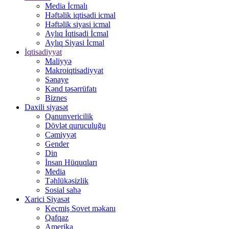
Media İcmalı
Həftəlik iqtisadi icmal
Həftəlik siyasi icmal
Aylıq İqtisadi İcmal
Aylıq Siyasi İcmal
İqtisadiyyat
Maliyyə
Makroiqtisadiyyat
Sənaye
Kənd təsərrüfatı
Biznes
Daxili siyasət
Qanunvericilik
Dövlət quruculuğu
Cəmiyyət
Gender
Din
İnsan Hüquqları
Media
Təhlükəsizlik
Sosial sahə
Xarici Siyasət
Keçmiş Sovet məkanı
Qafqaz
Amerika