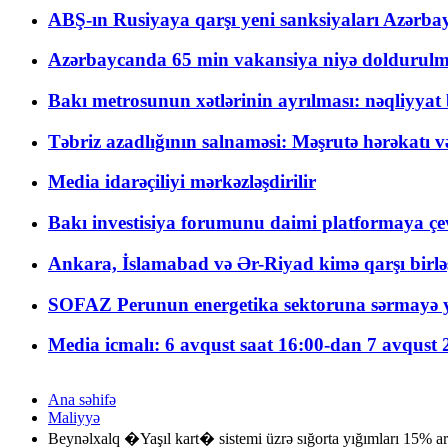
ABŞ-ın Rusiyaya qarşı yeni sanksiyaları Azərba
Azərbaycanda 65 min vakansiya niyə doldurulm
Bakı metrosunun xətlərinin ayrılması: nəqliyya
Təbriz azadlığının salnaməsi: Məşrutə hərəkatı v
Media idarəçiliyi mərkəzləşdirilir
Bakı investisiya forumunu daimi platformaya çevi
Ankara, İslamabad və Ər-Riyad kimə qarşı birlə
SOFAZ Perunun energetika sektoruna sərmayə ya
Media icmalı: 6 avqust saat 16:00-dan 7 avqust 2
Ana səhifə
Maliyyə
Beynəlxalq �Yaşıl kart� sistemi üzrə sığorta yığımları 15% ar