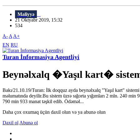
Maliyyə
21 Oktyabr 2019, 15:32
534
A-
A
A+
EN
RU
Turan İnformasiya Agentliyi
Beynəlxalq �Yaşıl kart� sistemi
Bakı/21.10.19/Turan: İlk doqquz ayda beynəlxalq "Yaşıl kart" sistemi 
məlumatında deyilir.Bu sistem üzrə sığorta yığımları 2 mln. 240 min 9
790 min 933 manat təşkil edib. Ödəməl...
Daha çox oxumaq üçün daxil olun və ya abunə olun
Daxil ol
Abunə ol