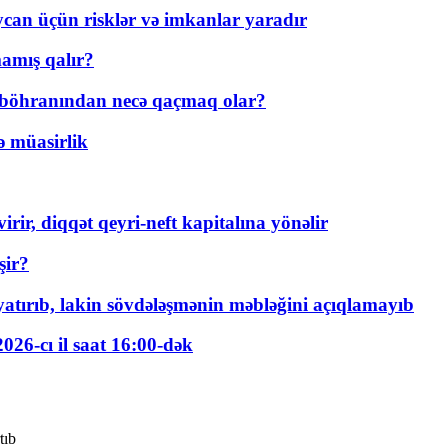
ycan üçün risklər və imkanlar yaradır
amış qalır?
t böhranından necə qaçmaq olar?
ə müasirlik
rir, diqqət qeyri-neft kapitalına yönəlir
şir?
tırıb, lakin sövdələşmənin məbləğini açıqlamayıb
026-cı il saat 16:00-dək
tıb