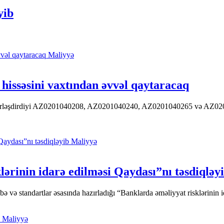
yib
Maliyyə
hissəsini vaxtından əvvəl qaytaracaq
 yerləşdirdiyi AZ0201040208, AZ0201040240, AZ0201040265 və AZ020104
Maliyyə
ərinin idarə edilməsi Qaydası”nı təsdiqləy
ə standartlar əsasında hazırladığı “Banklarda əməliyyat risklərinin id
Maliyyə