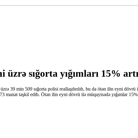
 üzrə sığorta yığımları 15% art
üzrə 39 min 509 sığorta polisi reallaşdırılıb, bu da ötən ilin eyni dö
73 manat təşkil edib. Ötən ilin eyni dövrü ilə müqayisədə yığımlar 15%