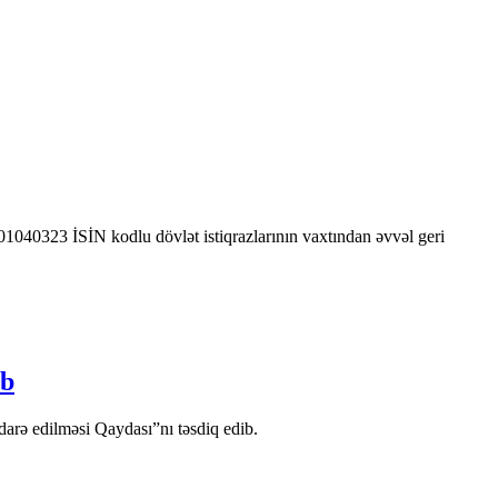
0323 İSİN kodlu dövlət istiqrazlarının vaxtından əvvəl geri
ib
arə edilməsi Qaydası”nı təsdiq edib.