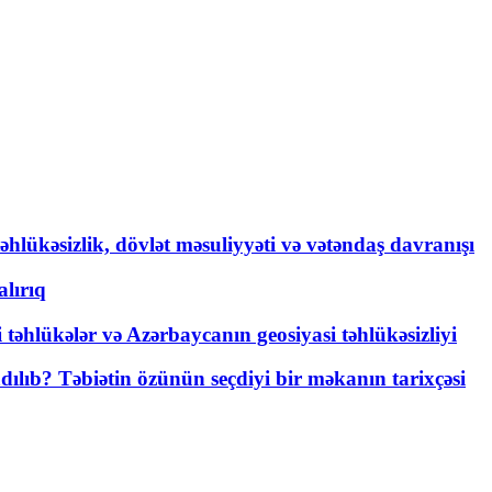
əhlükəsizlik, dövlət məsuliyyəti və vətəndaş davranışı
lırıq
i təhlükələr və Azərbaycanın geosiyasi təhlükəsizliyi
lıb? Təbiətin özünün seçdiyi bir məkanın tarixçəsi