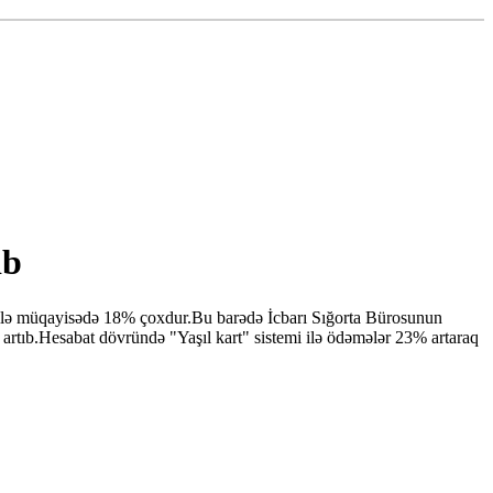
ıb
vrü ilə müqayisədə 18% çoxdur.Bu barədə İcbarı Sığorta Bürosunun
 artıb.Hesabat dövründə "Yaşıl kart" sistemi ilə ödəmələr 23% artaraq