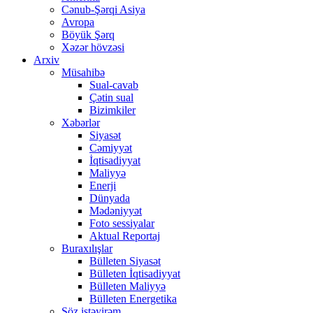
Cənub-Şərqi Asiya
Avropa
Böyük Şərq
Xəzər hövzəsi
Arxiv
Müsahibə
Sual-cavab
Çətin sual
Bizimkiler
Xəbərlər
Siyasət
Cəmiyyət
İqtisadiyyat
Maliyyə
Enerji
Dünyada
Mədəniyyət
Foto sessiyalar
Aktual Reportaj
Buraxılışlar
Bülleten Siyasət
Bülleten İqtisadiyyat
Bülleten Maliyyə
Bülleten Energetika
Söz istəyirəm