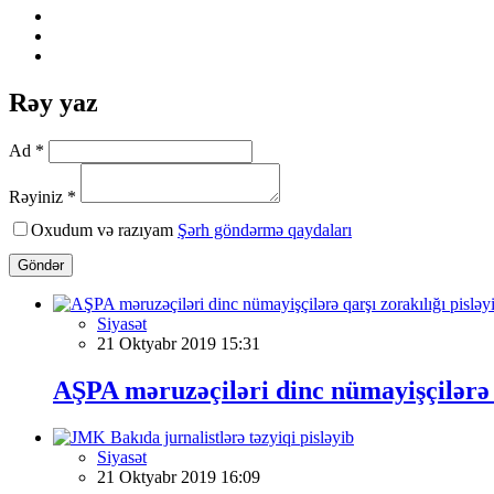
Rəy yaz
Ad *
Rəyiniz *
Oxudum və razıyam
Şərh göndərmə qaydaları
Göndər
Siyasət
21 Oktyabr 2019 15:31
AŞPA məruzəçiləri dinc nümayişçilərə q
Siyasət
21 Oktyabr 2019 16:09