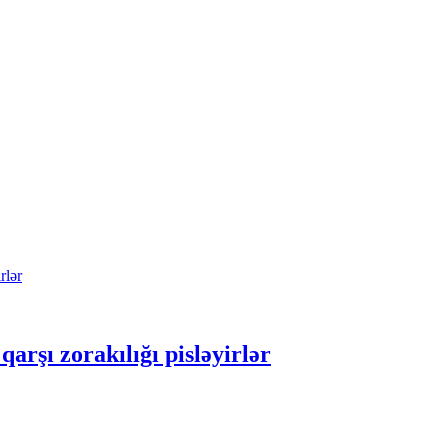
arşı zorakılığı pisləyirlər