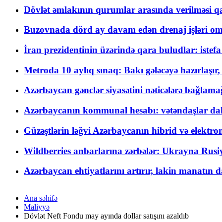
Dövlət əmlakının qurumlar arasında verilməsi qay
Buzovnada dörd ay davam edən drenaj işləri o
İran prezidentinin üzərində qara buludlar: istef
Metroda 10 aylıq sınaq: Bakı gələcəyə hazırlaşı
Azərbaycan gənclər siyasətini nəticələrə bağlamağ
Azərbaycanın kommunal hesabı: vətəndaşlar daha ç
Güzəştlərin ləğvi Azərbaycanın hibrid və elektro
Wildberries anbarlarına zərbələr: Ukrayna Rusiya
Azərbaycan ehtiyatlarını artırır, lakin manatın da
Ana səhifə
Maliyyə
Dövlət Neft Fondu may ayında dollar satışını azaldıb