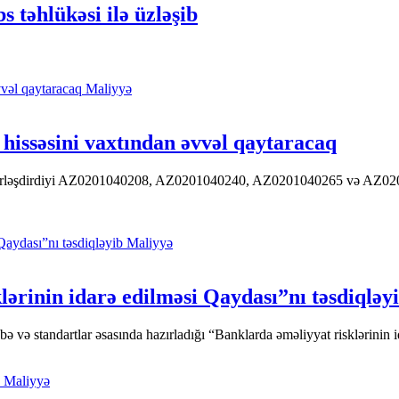
təhlükəsi ilə üzləşib
Maliyyə
hissəsini vaxtından əvvəl qaytaracaq
 yerləşdirdiyi AZ0201040208, AZ0201040240, AZ0201040265 və AZ020104
Maliyyə
ərinin idarə edilməsi Qaydası”nı təsdiqləy
ə standartlar əsasında hazırladığı “Banklarda əməliyyat risklərinin id
Maliyyə