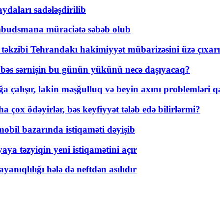
daları sadələşdirilib
mbudsmana müraciətə səbəb olub
a təkzibi Tehrandakı hakimiyyət mübarizəsini üzə çıxarı
r, bəs sərnişin bu günün yükünü necə daşıyacaq?
a çalışır, lakin məşğulluq və beyin axını problemləri qa
ox ödəyirlər, bəs keyfiyyət tələb edə bilirlərmi?
mobil bazarında istiqaməti dəyişib
ya təzyiqin yeni istiqamətini açır
yanıqlılığı hələ də neftdən asılıdır