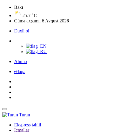
Bakı
0
25.7
C
Cümə axşamı, 6 Avqust 2026
Daxil ol
Abunə
Əlaqə
Turan
Ekspress təhlil
İcmallar