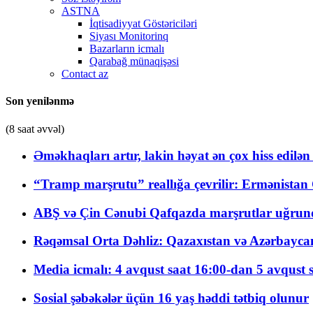
ASTNA
İqtisadiyyat Göstəriciləri
Siyası Monitorinq
Bazarların icmalı
Qarabağ münaqişəsi
Contact az
Son yenilənmə
(8 saat əvvəl)
Əməkhaqları artır, lakin həyat ən çox hiss edilən
“Tramp marşrutu” reallığa çevrilir: Ermənistan C
ABŞ və Çin Cənubi Qafqazda marşrutlar uğrund
Rəqəmsal Orta Dəhliz: Qazaxıstan və Azərbaycan Xə
Media icmalı: 4 avqust saat 16:00-dan 5 avqust 
Sosial şəbəkələr üçün 16 yaş həddi tətbiq olunur