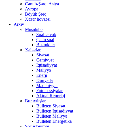
Cənub-Şərqi Asiya
Avropa
Böyük Şərq
Xəzər hövzəsi
Arxiv
Müsahibə
Sual-cavab
Çətin sual
Bizimkiler
Xəbərlər
Siyasət
Cəmiyyət
İqtisadiyyat
Maliyyə
Enerji
Dünyada
Mədəniyyət
Foto sessiyalar
Aktual Reportaj
Buraxılışlar
Bülleten Siyasət
Bülleten İqtisadiyyat
Bülleten Maliyyə
Bülleten Energetika
Söz istəyirəm