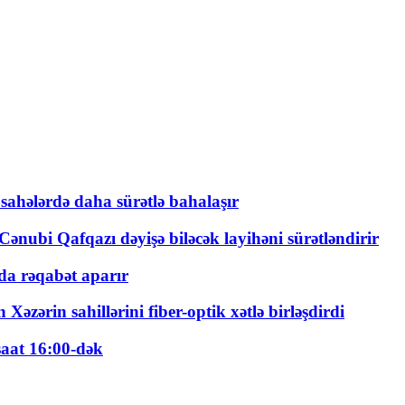
 sahələrdə daha sürətlə bahalaşır
ənubi Qafqazı dəyişə biləcək layihəni sürətləndirir
a rəqabət aparır
zərin sahillərini fiber-optik xətlə birləşdirdi
saat 16:00-dək