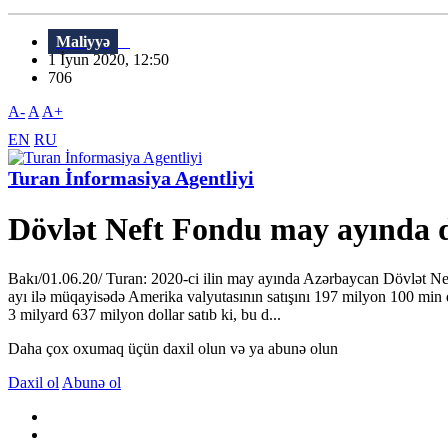
Maliyyə
1 İyun 2020, 12:50
706
A-
A
A+
EN
RU
Turan İnformasiya Agentliyi
Dövlət Neft Fondu may ayında do
Bakı/01.06.20/ Turan: 2020-ci ilin may ayında Azərbaycan Dövlət Nef
ayı ilə müqayisədə Amerika valyutasının satışını 197 milyon 100 min 
3 milyard 637 milyon dollar satıb ki, bu d...
Daha çox oxumaq üçün daxil olun və ya abunə olun
Daxil ol
Abunə ol