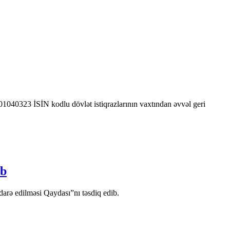
0323 İSİN kodlu dövlət istiqrazlarının vaxtından əvvəl geri
ib
arə edilməsi Qaydası”nı təsdiq edib.