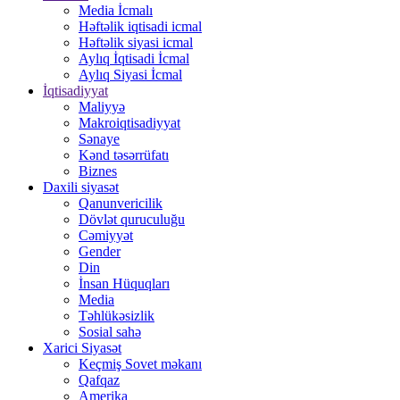
Media İcmalı
Həftəlik iqtisadi icmal
Həftəlik siyasi icmal
Aylıq İqtisadi İcmal
Aylıq Siyasi İcmal
İqtisadiyyat
Maliyyə
Makroiqtisadiyyat
Sənaye
Kənd təsərrüfatı
Biznes
Daxili siyasət
Qanunvericilik
Dövlət quruculuğu
Cəmiyyət
Gender
Din
İnsan Hüquqları
Media
Təhlükəsizlik
Sosial sahə
Xarici Siyasət
Keçmiş Sovet məkanı
Qafqaz
Amerika