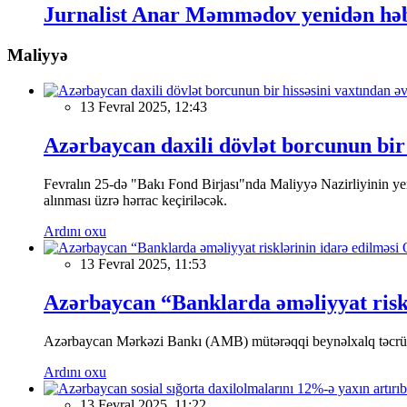
Jurnalist Anar Məmmədov yenidən həbs 
Maliyyə
13 Fevral 2025, 12:43
Azərbaycan daxili dövlət borcunun bir 
Fevralın 25-də "Bakı Fond Birjası"nda Maliyyə Nazirliyinin
alınması üzrə hərrac keçiriləcək.
Ardını oxu
13 Fevral 2025, 11:53
Azərbaycan “Banklarda əməliyyat riskl
Azərbaycan Mərkəzi Bankı (AMB) mütərəqqi beynəlxalq təcrübə v
Ardını oxu
13 Fevral 2025, 11:22