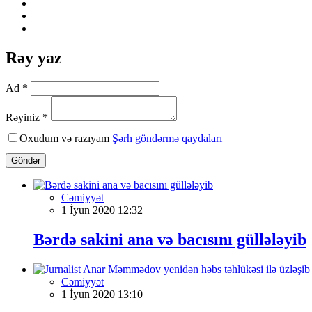
Rəy yaz
Ad *
Rəyiniz *
Oxudum və razıyam
Şərh göndərmə qaydaları
Göndər
Cəmiyyət
1 İyun 2020 12:32
Bərdə sakini ana və bacısını güllələyib
Cəmiyyət
1 İyun 2020 13:10