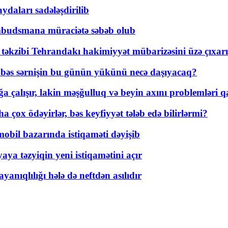
daları sadələşdirilib
mbudsmana müraciətə səbəb olub
a təkzibi Tehrandakı hakimiyyət mübarizəsini üzə çıxarı
r, bəs sərnişin bu günün yükünü necə daşıyacaq?
a çalışır, lakin məşğulluq və beyin axını problemləri qa
ox ödəyirlər, bəs keyfiyyət tələb edə bilirlərmi?
mobil bazarında istiqaməti dəyişib
ya təzyiqin yeni istiqamətini açır
yanıqlılığı hələ də neftdən asılıdır