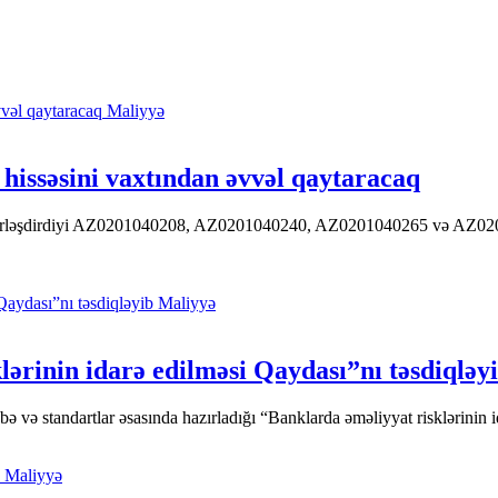
Maliyyə
hissəsini vaxtından əvvəl qaytaracaq
 yerləşdirdiyi AZ0201040208, AZ0201040240, AZ0201040265 və AZ020104
Maliyyə
ərinin idarə edilməsi Qaydası”nı təsdiqləy
ə standartlar əsasında hazırladığı “Banklarda əməliyyat risklərinin id
Maliyyə