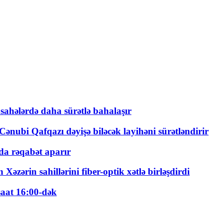
 sahələrdə daha sürətlə bahalaşır
ənubi Qafqazı dəyişə biləcək layihəni sürətləndirir
a rəqabət aparır
zərin sahillərini fiber-optik xətlə birləşdirdi
saat 16:00-dək