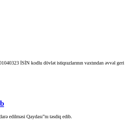
0323 İSİN kodlu dövlət istiqrazlarının vaxtından əvvəl geri
ib
arə edilməsi Qaydası”nı təsdiq edib.