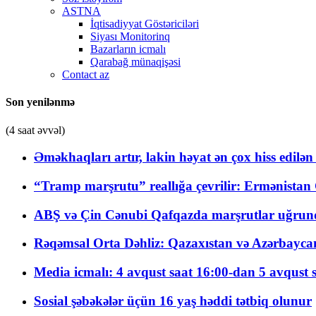
ASTNA
İqtisadiyyat Göstəriciləri
Siyası Monitorinq
Bazarların icmalı
Qarabağ münaqişəsi
Contact az
Son yenilənmə
(4 saat əvvəl)
Əməkhaqları artır, lakin həyat ən çox hiss edilən
“Tramp marşrutu” reallığa çevrilir: Ermənistan C
ABŞ və Çin Cənubi Qafqazda marşrutlar uğrund
Rəqəmsal Orta Dəhliz: Qazaxıstan və Azərbaycan Xə
Media icmalı: 4 avqust saat 16:00-dan 5 avqust 
Sosial şəbəkələr üçün 16 yaş həddi tətbiq olunur