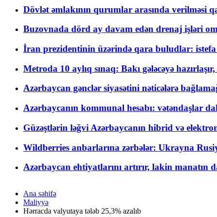
Dövlət əmlakının qurumlar arasında verilməsi qay
Buzovnada dörd ay davam edən drenaj işləri o
İran prezidentinin üzərində qara buludlar: istef
Metroda 10 aylıq sınaq: Bakı gələcəyə hazırlaşı
Azərbaycan gənclər siyasətini nəticələrə bağlamağ
Azərbaycanın kommunal hesabı: vətəndaşlar daha ç
Güzəştlərin ləğvi Azərbaycanın hibrid və elektro
Wildberries anbarlarına zərbələr: Ukrayna Rusiya
Azərbaycan ehtiyatlarını artırır, lakin manatın da
Ana səhifə
Maliyyə
Hərracda valyutaya tələb 25,3% azalıb