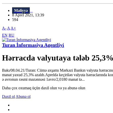
Maliyyə
8 Aprel 2021, 13:39
594
A-
A
A+
EN
RU
Turan İnformasiya Agentliyi
Hərracda valyutaya tələb 25,3%
Bakı/08.04.21/Turan: Cümə axşamı Mərkəzi Bankın valyuta hərracında 
manat yaxud 25,3% azalıb.Apreldə keçirilən valyuta hərraclarında ko
ə avronun rəsmi məzənnəsi 1avro/2,0180 manat tə...
Daha çox oxumaq üçün daxil olun və ya abunə olun
Daxil ol
Abunə ol