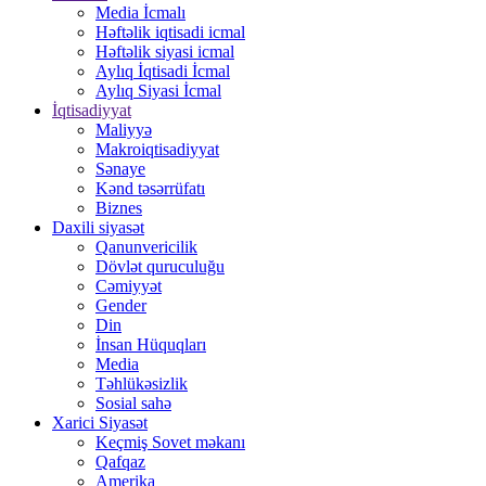
Media İcmalı
Həftəlik iqtisadi icmal
Həftəlik siyasi icmal
Aylıq İqtisadi İcmal
Aylıq Siyasi İcmal
İqtisadiyyat
Maliyyə
Makroiqtisadiyyat
Sənaye
Kənd təsərrüfatı
Biznes
Daxili siyasət
Qanunvericilik
Dövlət quruculuğu
Cəmiyyət
Gender
Din
İnsan Hüquqları
Media
Təhlükəsizlik
Sosial sahə
Xarici Siyasət
Keçmiş Sovet məkanı
Qafqaz
Amerika