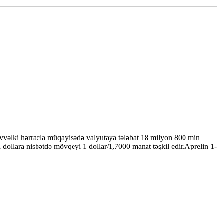
vvəlki hərracla müqayisədə valyutaya tələbat 18 milyon 800 min
ollara nisbətdə mövqeyi 1 dollar/1,7000 manat təşkil edir.Aprelin 1-