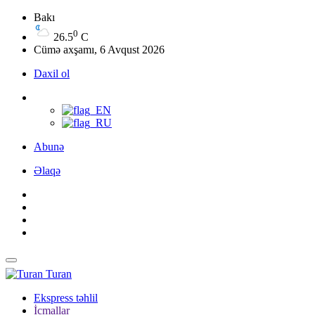
Bakı
0
26.5
C
Cümə axşamı, 6 Avqust 2026
Daxil ol
Abunə
Əlaqə
Turan
Ekspress təhlil
İcmallar