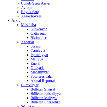
Cənub-Şərqi Asiya
Avropa
Böyük Şərq
Xəzər hövzəsi
Arxiv
Müsahibə
Sual-cavab
Çətin sual
Bizimkiler
Xəbərlər
Siyasət
Cəmiyyət
İqtisadiyyat
Maliyyə
Enerji
Dünyada
Mədəniyyət
Foto sessiyalar
Aktual Reportaj
Buraxılışlar
Bülleten Siyasət
Bülleten İqtisadiyyat
Bülleten Maliyyə
Bülleten Energetika
Söz istəyirəm