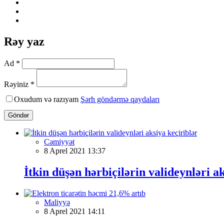
Rəy yaz
Ad *
Rəyiniz *
Oxudum və razıyam
Şərh göndərmə qaydaları
Göndər
Cəmiyyət
8 Aprel 2021 13:37
İtkin düşən hərbiçilərin valideynləri a
Maliyyə
8 Aprel 2021 14:11