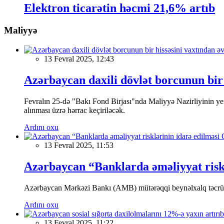
Elektron ticarətin həcmi 21,6% artıb
Maliyyə
13 Fevral 2025, 12:43
Azərbaycan daxili dövlət borcunun bir 
Fevralın 25-də "Bakı Fond Birjası"nda Maliyyə Nazirliyinin
alınması üzrə hərrac keçiriləcək.
Ardını oxu
13 Fevral 2025, 11:53
Azərbaycan “Banklarda əməliyyat riskl
Azərbaycan Mərkəzi Bankı (AMB) mütərəqqi beynəlxalq təcrübə v
Ardını oxu
13 Fevral 2025, 11:22