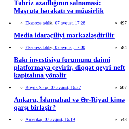
Təbriz azadlığının salnaməsi:
Məşrutə hərəkatı və müasirlik
Ekspress təhlil,
07 avqust, 17:28
497
Media idarəçiliyi mərkəzləşdirilir
Ekspress təhlil,
07 avqust, 17:00
584
Bakı investisiya forumunu daimi
platformaya çevirir, diqqət qeyri-neft
kapitalına yönəlir
Böyük Şərq,
07 avqust, 16:27
607
Ankara, İslamabad və Ər-Riyad kimə
qarşı birləşir?
Amerika,
07 avqust, 16:19
548