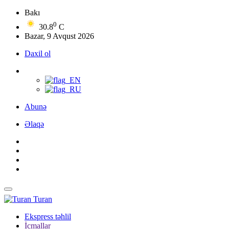
Bakı
0
30.8
C
Bazar, 9 Avqust 2026
Daxil ol
Abunə
Əlaqə
Turan
Ekspress təhlil
İcmallar