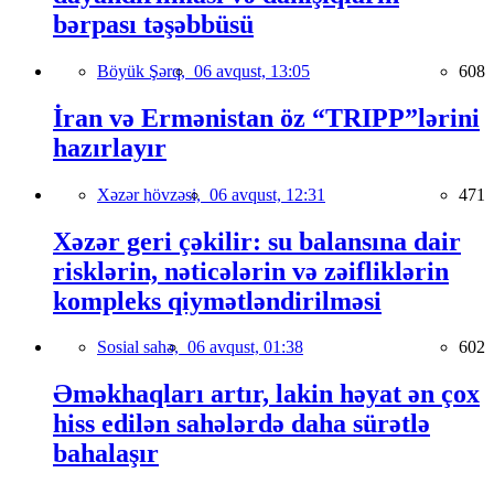
bərpası təşəbbüsü
Böyük Şərq,
06 avqust, 13:05
608
İran və Ermənistan öz “TRIPP”lərini
hazırlayır
Xəzər hövzəsi,
06 avqust, 12:31
471
Xəzər geri çəkilir: su balansına dair
risklərin, nəticələrin və zəifliklərin
kompleks qiymətləndirilməsi
Sosial sahə,
06 avqust, 01:38
602
Əməkhaqları artır, lakin həyat ən çox
hiss edilən sahələrdə daha sürətlə
bahalaşır