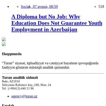
Social,
07 avqust, 08:59
518
A Diploma but No Job: Why
Education Does Not Guarantee Youth
Employment in Azerbaijan
Haqqımızda
“Turan” siyasət, iqtisadiyyat və cəmiyyət həyatının qovuşuğunda
fəaliyyət göstərən müstəqil analitik qurumdur.
Turan analitik xidməti
Bakı, AZ1010
Süleyman Rəhimov küç.,186, Mən. 24
Tel.: (+99412) 440 11 96
agency@turan.az
Faydalı