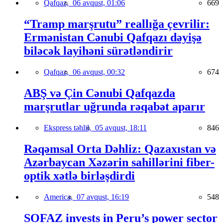
Qafqaz,
06 avqust, 01:06
669
“Tramp marşrutu” reallığa çevrilir:
Ermənistan Cənubi Qafqazı dəyişə
biləcək layihəni sürətləndirir
Qafqaz,
06 avqust, 00:32
674
ABŞ və Çin Cənubi Qafqazda
marşrutlar uğrunda rəqabət aparır
Ekspress təhlil,
05 avqust, 18:11
846
Rəqəmsal Orta Dəhliz: Qazaxıstan və
Azərbaycan Xəzərin sahillərini fiber-
optik xətlə birləşdirdi
America,
07 avqust, 16:19
548
SOFAZ invests in Peru’s power sector