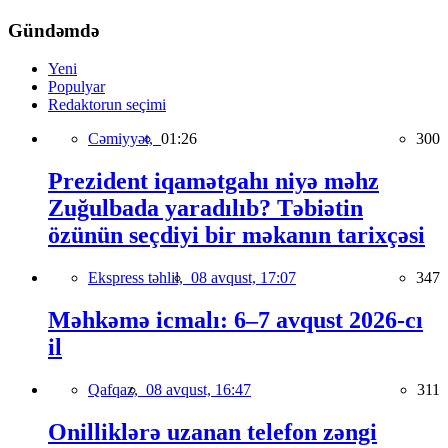
Gündəmdə
Yeni
Populyar
Redaktorun seçimi
Cəmiyyət,
01:26
300
Prezident iqamətgahı niyə məhz
Zuğulbada yaradılıb? Təbiətin
özünün seçdiyi bir məkanın tarixçəsi
Ekspress təhlil,
08 avqust, 17:07
347
Məhkəmə icmalı: 6–7 avqust 2026-cı
il
Qafqaz,
08 avqust, 16:47
311
Onilliklərə uzanan telefon zəngi