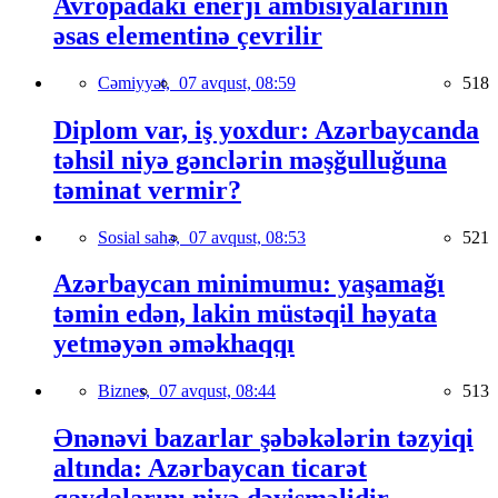
Avropadakı enerji ambisiyalarının
əsas elementinə çevrilir
Cəmiyyət,
07 avqust, 08:59
518
Diplom var, iş yoxdur: Azərbaycanda
təhsil niyə gənclərin məşğulluğuna
təminat vermir?
Sosial sahə,
07 avqust, 08:53
521
Azərbaycan minimumu: yaşamağı
təmin edən, lakin müstəqil həyata
yetməyən əməkhaqqı
Biznes,
07 avqust, 08:44
513
Ənənəvi bazarlar şəbəkələrin təzyiqi
altında: Azərbaycan ticarət