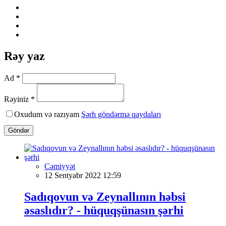
Rəy yaz
Ad *
Rəyiniz *
Oxudum və razıyam
Şərh göndərmə qaydaları
Göndər
Cəmiyyət
12 Sentyabr 2022 12:59
Sadıqovun və Zeynallının həbsi
əsaslıdır? - hüquqşünasın şərhi