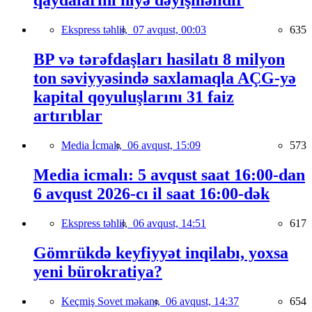
qaydalarını niyə dəyişməlidir
Ekspress təhlil,
07 avqust, 00:03
635
BP və tərəfdaşları hasilatı 8 milyon
ton səviyyəsində saxlamaqla AÇG-yə
kapital qoyuluşlarını 31 faiz
artırıblar
Media İcmalı,
06 avqust, 15:09
573
Media icmalı: 5 avqust saat 16:00-dan
6 avqust 2026-cı il saat 16:00-dək
Ekspress təhlil,
06 avqust, 14:51
617
Gömrükdə keyfiyyət inqilabı, yoxsa
yeni bürokratiya?
Keçmiş Sovet məkanı,
06 avqust, 14:37
654