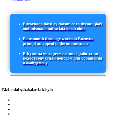
Buzovnada dörd ay davam edən drenaj işləri
ombudsmana müraciətə səbəb olub
Four-month drainage works in Buzovna
prompt an appeal to the ombudsman
В Бузовна четырехмесячные работы по
водоотводу стали поводом для обращения
к омбудсмену
Bizi sosial şəbəkələrdə izləyin