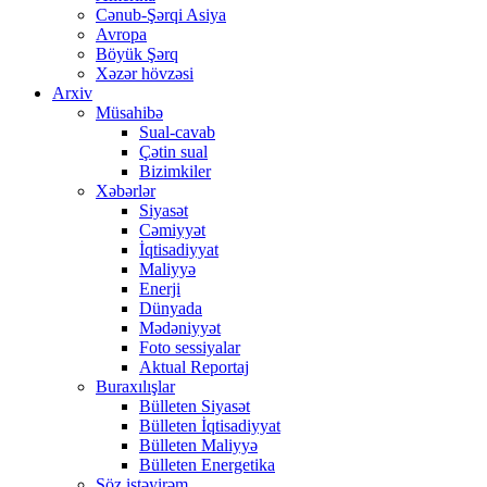
Cənub-Şərqi Asiya
Avropa
Böyük Şərq
Xəzər hövzəsi
Arxiv
Müsahibə
Sual-cavab
Çətin sual
Bizimkiler
Xəbərlər
Siyasət
Cəmiyyət
İqtisadiyyat
Maliyyə
Enerji
Dünyada
Mədəniyyət
Foto sessiyalar
Aktual Reportaj
Buraxılışlar
Bülleten Siyasət
Bülleten İqtisadiyyat
Bülleten Maliyyə
Bülleten Energetika
Söz istəyirəm