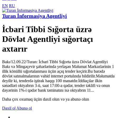
EN
RU
Turan İnformasiya Agentliyi
İcbari Tibbi Sığorta üzrə
Dövlət Agentliyi sığortaçı
axtarır
Bakı/12.09.22/Turan: İcbari Tibbi Sığorta üzrə Dövlət Agentliyi
Bakı və Mingəçevir şəhərlərində yerləşən Məlumat Mərkəzlərinin 1
illik könüllü sığortalanması üçün açıq tender keçirir.Bu barədə
dövlət satınalmalarının vahid internet portalında bildirilir.Məlumatda
deyilir ki, tenderdə iştirak haqqı 100 manatdır.İddiaçılar ilkin
sənədləri oktyabrın 3-ü, saat 17:00-a qədər, tender təklifi və onun
dəyərinin 1%-i qədər bank təminatını isə oktyabrın 11...
Daha çox oxumaq üçün daxil olun və ya abunə olun
Daxil ol
Abunə ol