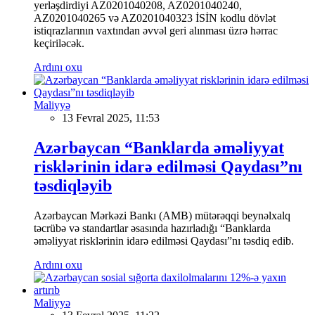
yerləşdirdiyi AZ0201040208, AZ0201040240,
AZ0201040265 və AZ0201040323 İSİN kodlu dövlət
istiqrazlarının vaxtından əvvəl geri alınması üzrə hərrac
keçiriləcək.
Ardını oxu
Maliyyə
13 Fevral 2025, 11:53
Azərbaycan “Banklarda əməliyyat
risklərinin idarə edilməsi Qaydası”nı
təsdiqləyib
Azərbaycan Mərkəzi Bankı (AMB) mütərəqqi beynəlxalq
təcrübə və standartlar əsasında hazırladığı “Banklarda
əməliyyat risklərinin idarə edilməsi Qaydası”nı təsdiq edib.
Ardını oxu
Maliyyə