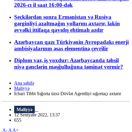
2026-cı il saat 16:00-dək
Seçkilərdən sonra Ermənistan və Rusiya
gərginliyi azaltmağın yollarını axtarır, lakin
əvvəlki ittifaqa qayıdış ehtimalı azdır
Azərbaycan qazı Türkiyənin Avropadakı enerji
ambisiyalarının əsas elementinə çevrilir
Diplom var, iş yoxdur: Azərbaycanda təhsil
niyə gənclərin məşğulluğuna təminat vermir?
Ana səhifə
Maliyyə
İcbari Tibbi Sığorta üzrə Dövlət Agentliyi sığortaçı axtarır
Maliyyə
12 Sentyabr 2022, 13:37
655
A-
A
A+