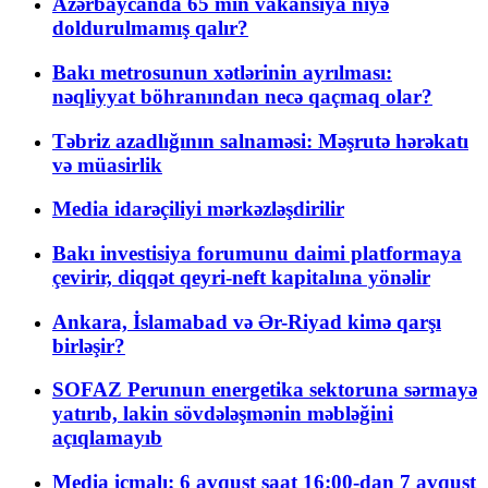
Azərbaycanda 65 min vakansiya niyə
doldurulmamış qalır?
Bakı metrosunun xətlərinin ayrılması:
nəqliyyat böhranından necə qaçmaq olar?
Təbriz azadlığının salnaməsi: Məşrutə hərəkatı
və müasirlik
Media idarəçiliyi mərkəzləşdirilir
Bakı investisiya forumunu daimi platformaya
çevirir, diqqət qeyri-neft kapitalına yönəlir
Ankara, İslamabad və Ər-Riyad kimə qarşı
birləşir?
SOFAZ Perunun energetika sektoruna sərmayə
yatırıb, lakin sövdələşmənin məbləğini
açıqlamayıb
Media icmalı: 6 avqust saat 16:00-dan 7 avqust