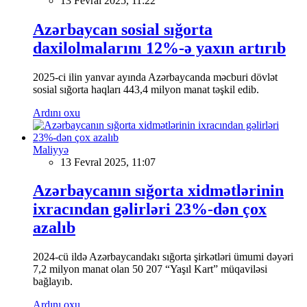
13 Fevral 2025, 11:22
Azərbaycan sosial sığorta
daxilolmalarını 12%-ə yaxın artırıb
2025-ci ilin yanvar ayında Azərbaycanda məcburi dövlət
sosial sığorta haqları 443,4 milyon manat təşkil edib.
Ardını oxu
Maliyyə
13 Fevral 2025, 11:07
Azərbaycanın sığorta xidmətlərinin
ixracından gəlirləri 23%-dən çox
azalıb
2024-cü ildə Azərbaycandakı sığorta şirkətləri ümumi dəyəri
7,2 milyon manat olan 50 207 “Yaşıl Kart” müqaviləsi
bağlayıb.
Ardını oxu