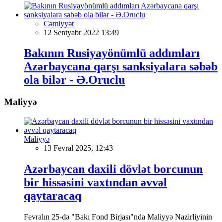
Cəmiyyət
12 Sentyabr 2022 13:49
Bakının Rusiyayönümlü addımları
Azərbaycana qarşı sanksiyalara səbəb
ola bilər - Ə.Oruclu
Maliyyə
Maliyyə
13 Fevral 2025, 12:43
Azərbaycan daxili dövlət borcunun
bir hissəsini vaxtından əvvəl
qaytaracaq
Fevralın 25-də "Bakı Fond Birjası"nda Maliyyə Nazirliyinin