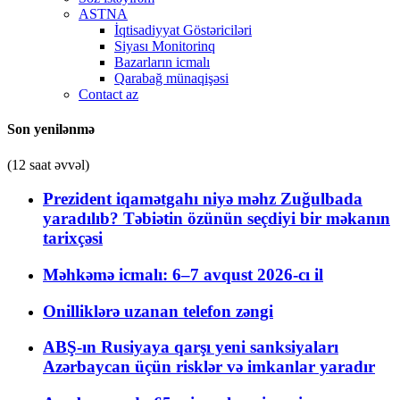
ASTNA
İqtisadiyyat Göstəriciləri
Siyası Monitorinq
Bazarların icmalı
Qarabağ münaqişəsi
Contact az
Son yenilənmə
(12 saat əvvəl)
Prezident iqamətgahı niyə məhz Zuğulbada
yaradılıb? Təbiətin özünün seçdiyi bir məkanın
tarixçəsi
Məhkəmə icmalı: 6–7 avqust 2026-cı il
Onilliklərə uzanan telefon zəngi
ABŞ-ın Rusiyaya qarşı yeni sanksiyaları
Azərbaycan üçün risklər və imkanlar yaradır