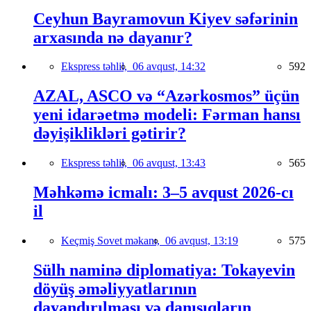
Ceyhun Bayramovun Kiyev səfərinin
arxasında nə dayanır?
Ekspress təhlil,
06 avqust, 14:32
592
AZAL, ASCO və “Azərkosmos” üçün
yeni idarəetmə modeli: Fərman hansı
dəyişiklikləri gətirir?
Ekspress təhlil,
06 avqust, 13:43
565
Məhkəmə icmalı: 3–5 avqust 2026-cı
il
Keçmiş Sovet məkanı,
06 avqust, 13:19
575
Sülh naminə diplomatiya: Tokayevin
döyüş əməliyyatlarının
dayandırılması və danışıqların