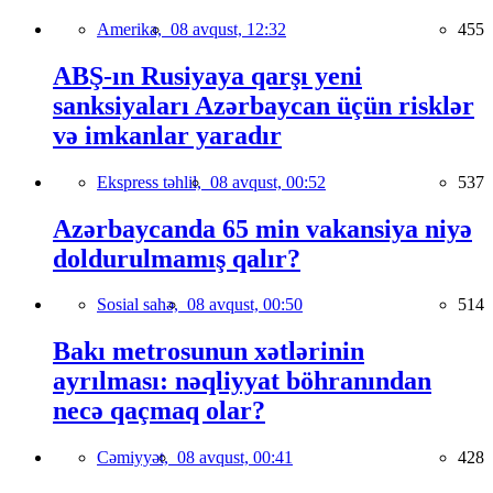
Amerika,
08 avqust, 12:32
455
ABŞ-ın Rusiyaya qarşı yeni
sanksiyaları Azərbaycan üçün risklər
və imkanlar yaradır
Ekspress təhlil,
08 avqust, 00:52
537
Azərbaycanda 65 min vakansiya niyə
doldurulmamış qalır?
Sosial sahə,
08 avqust, 00:50
514
Bakı metrosunun xətlərinin
ayrılması: nəqliyyat böhranından
necə qaçmaq olar?
Cəmiyyət,
08 avqust, 00:41
428