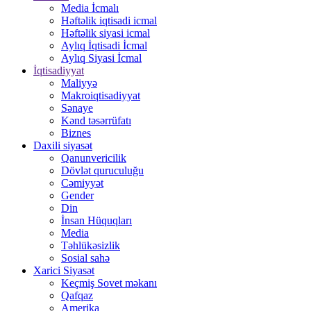
Media İcmalı
Həftəlik iqtisadi icmal
Həftəlik siyasi icmal
Aylıq İqtisadi İcmal
Aylıq Siyasi İcmal
İqtisadiyyat
Maliyyə
Makroiqtisadiyyat
Sənaye
Kənd təsərrüfatı
Biznes
Daxili siyasət
Qanunvericilik
Dövlət quruculuğu
Cəmiyyət
Gender
Din
İnsan Hüquqları
Media
Təhlükəsizlik
Sosial sahə
Xarici Siyasət
Keçmiş Sovet məkanı
Qafqaz
Amerika