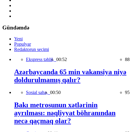
Gündəmdə
Yeni
Populyar
Redaktorun seçimi
Ekspress təhlil,
00:52
88
Azərbaycanda 65 min vakansiya niyə
doldurulmamış qalır?
Sosial sahə,
00:50
95
Bakı metrosunun xətlərinin
ayrılması: nəqliyyat böhranından
necə qaçmaq olar?