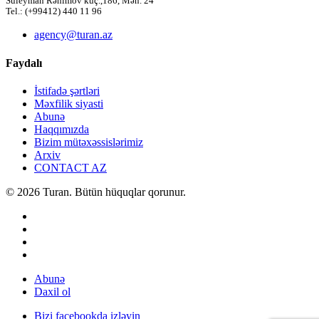
Süleyman Rəhimov küç.,186, Mən. 24
Tel.: (+99412) 440 11 96
agency@turan.az
Faydalı
İstifadə şərtləri
Məxfilik siyasti
Abunə
Haqqımızda
Bizim mütəxəssislərimiz
Arxiv
CONTACT AZ
© 2026 Turan. Bütün hüquqlar qorunur.
Abunə
Daxil ol
Bizi facebookda izləyin