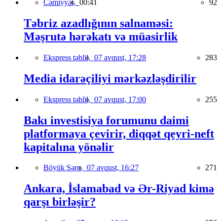
Cəmiyyət,
00:41
92
Təbriz azadlığının salnaməsi:
Məşrutə hərəkatı və müasirlik
Ekspress təhlil,
07 avqust, 17:28
283
Media idarəçiliyi mərkəzləşdirilir
Ekspress təhlil,
07 avqust, 17:00
255
Bakı investisiya forumunu daimi
platformaya çevirir, diqqət qeyri-neft
kapitalına yönəlir
Böyük Şərq,
07 avqust, 16:27
271
Ankara, İslamabad və Ər-Riyad kimə
qarşı birləşir?