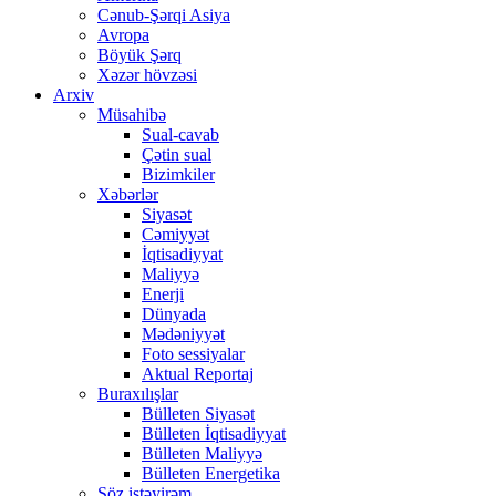
Cənub-Şərqi Asiya
Avropa
Böyük Şərq
Xəzər hövzəsi
Arxiv
Müsahibə
Sual-cavab
Çətin sual
Bizimkiler
Xəbərlər
Siyasət
Cəmiyyət
İqtisadiyyat
Maliyyə
Enerji
Dünyada
Mədəniyyət
Foto sessiyalar
Aktual Reportaj
Buraxılışlar
Bülleten Siyasət
Bülleten İqtisadiyyat
Bülleten Maliyyə
Bülleten Energetika
Söz istəyirəm