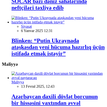
SOCAR bəzi dəniz sahələrində
neftçiləri təxliyə edib
Siyasət
6 Yanvar 2025 12:31
Blinken: “Putin Ukraynada
atəşkəsdən yeni hücuma hazırlıq üçün
istifadə etmək istəyir”
Maliyyə
Maliyyə
13 Fevral 2025, 12:43
Azərbaycan daxili dövlət borcunun
bir hissəsini vaxtından əvvəl