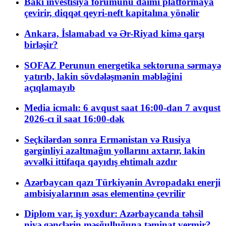
Bakı investisiya forumunu daimi platformaya
çevirir, diqqət qeyri-neft kapitalına yönəlir
Ankara, İslamabad və Ər-Riyad kimə qarşı
birləşir?
SOFAZ Perunun energetika sektoruna sərmayə
yatırıb, lakin sövdələşmənin məbləğini
açıqlamayıb
Media icmalı: 6 avqust saat 16:00-dan 7 avqust
2026-cı il saat 16:00-dək
Seçkilərdən sonra Ermənistan və Rusiya
gərginliyi azaltmağın yollarını axtarır, lakin
əvvəlki ittifaqa qayıdış ehtimalı azdır
Azərbaycan qazı Türkiyənin Avropadakı enerji
ambisiyalarının əsas elementinə çevrilir
Diplom var, iş yoxdur: Azərbaycanda təhsil
niyə gənclərin məşğulluğuna təminat vermir?