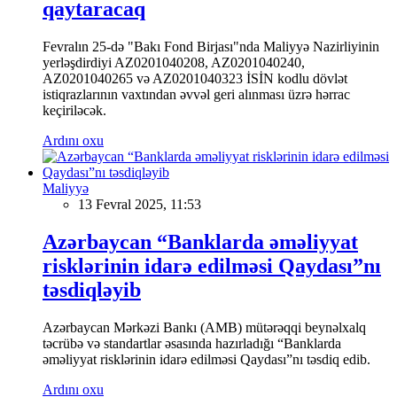
qaytaracaq
Fevralın 25-də "Bakı Fond Birjası"nda Maliyyə Nazirliyinin
yerləşdirdiyi AZ0201040208, AZ0201040240,
AZ0201040265 və AZ0201040323 İSİN kodlu dövlət
istiqrazlarının vaxtından əvvəl geri alınması üzrə hərrac
keçiriləcək.
Ardını oxu
Maliyyə
13 Fevral 2025, 11:53
Azərbaycan “Banklarda əməliyyat
risklərinin idarə edilməsi Qaydası”nı
təsdiqləyib
Azərbaycan Mərkəzi Bankı (AMB) mütərəqqi beynəlxalq
təcrübə və standartlar əsasında hazırladığı “Banklarda
əməliyyat risklərinin idarə edilməsi Qaydası”nı təsdiq edib.
Ardını oxu