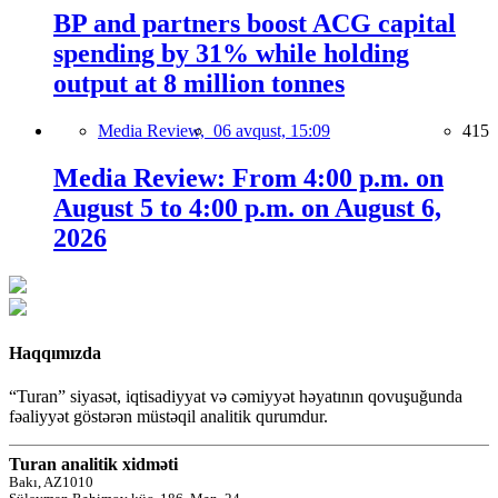
BP and partners boost ACG capital
spending by 31% while holding
output at 8 million tonnes
Media Review,
06 avqust, 15:09
415
Media Review: From 4:00 p.m. on
August 5 to 4:00 p.m. on August 6,
2026
Haqqımızda
“Turan” siyasət, iqtisadiyyat və cəmiyyət həyatının qovuşuğunda
fəaliyyət göstərən müstəqil analitik qurumdur.
Turan analitik xidməti
Bakı, AZ1010