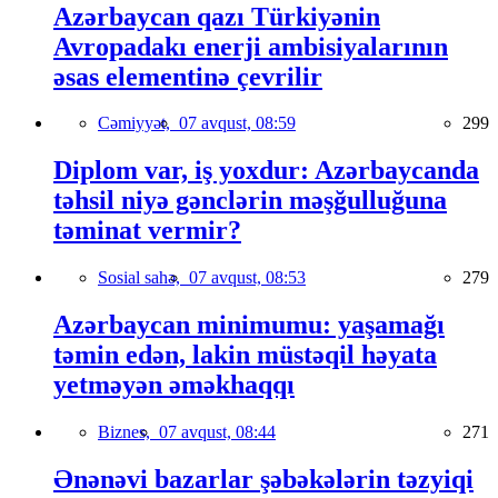
Azərbaycan qazı Türkiyənin
Avropadakı enerji ambisiyalarının
əsas elementinə çevrilir
Cəmiyyət,
07 avqust, 08:59
299
Diplom var, iş yoxdur: Azərbaycanda
təhsil niyə gənclərin məşğulluğuna
təminat vermir?
Sosial sahə,
07 avqust, 08:53
279
Azərbaycan minimumu: yaşamağı
təmin edən, lakin müstəqil həyata
yetməyən əməkhaqqı
Biznes,
07 avqust, 08:44
271
Ənənəvi bazarlar şəbəkələrin təzyiqi