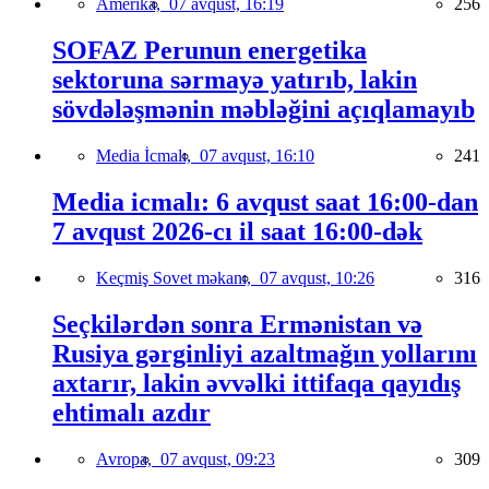
Amerika,
07 avqust, 16:19
256
SOFAZ Perunun energetika
sektoruna sərmayə yatırıb, lakin
sövdələşmənin məbləğini açıqlamayıb
Media İcmalı,
07 avqust, 16:10
241
Media icmalı: 6 avqust saat 16:00-dan
7 avqust 2026-cı il saat 16:00-dək
Keçmiş Sovet məkanı,
07 avqust, 10:26
316
Seçkilərdən sonra Ermənistan və
Rusiya gərginliyi azaltmağın yollarını
axtarır, lakin əvvəlki ittifaqa qayıdış
ehtimalı azdır
Avropa,
07 avqust, 09:23
309