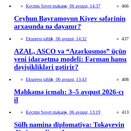
Keçmiş Sovet məkanı,
06 avqust, 14:37
466
Ceyhun Bayramovun Kiyev səfərinin
arxasında nə dayanır?
Ekspress təhlil,
06 avqust, 14:32
437
AZAL, ASCO və “Azərkosmos” üçün
yeni idarəetmə modeli: Fərman hansı
dəyişiklikləri gətirir?
Ekspress təhlil,
06 avqust, 13:43
408
Məhkəmə icmalı: 3–5 avqust 2026-cı
il
Keçmiş Sovet məkanı,
06 avqust, 13:19
413
Sülh naminə diplomatiya: Tokayevin