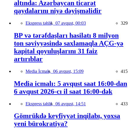
altında: Azərbaycan ticarət
qaydalarını niyə dəyişməlidir
Ekspress təhlil,
07 avqust, 00:03
329
BP və tərəfdaşları hasilatı 8 milyon
ton səviyyəsində saxlamaqla AÇG-yə
kapital qoyuluşlarını 31 faiz
artırıblar
Media İcmalı,
06 avqust, 15:09
415
Media icmalı: 5 avqust saat 16:00-dan
6 avqust 2026-cı il saat 16:00-dək
Ekspress təhlil,
06 avqust, 14:51
433
Gömrükdə keyfiyyət inqilabı, yoxsa
yeni bürokratiya?