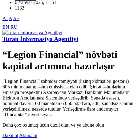
6 Yanvar 2025, 11:51
1133
A-
A
A+
EN
RU
Turan İnformasiya Agentliyi
“Legion Financial” növbəti
kapital artımına hazırlaşır
“Legion Financial” səhmdar cəmiyyəti (lizinq xidmətləri göstərir)
605 min manatlıq səhm emissiyası elan edib. Şirkət səhmlərinin
emissiya prospektini Azərbaycan Mərkəzi Bankının Məlumatların
Elektron Açıqlanması Sistemində yerləşdirib. Sənədə əsasən,
nominal dəyəri 100 manatdan 6 050 ədəd adi, adlı, sənədsiz səhmin
yerləşdirilməsi nəzərdə tutulur. Yerləşdirmə üzrə anderrayter
“Unicapital” investisiya...
Daha çox oxumaq üçün daxil olun və ya abunə olun
Daxil ol
Abunə ol