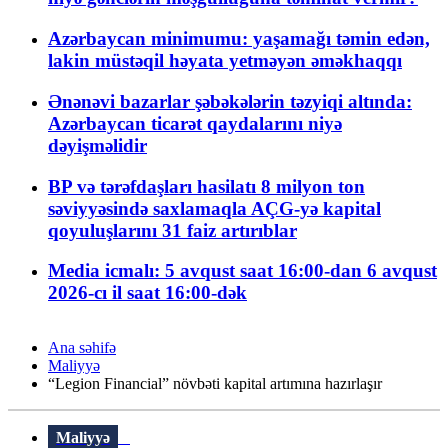
Azərbaycan minimumu: yaşamağı təmin edən,
lakin müstəqil həyata yetməyən əməkhaqqı
Ənənəvi bazarlar şəbəkələrin təzyiqi altında:
Azərbaycan ticarət qaydalarını niyə
dəyişməlidir
BP və tərəfdaşları hasilatı 8 milyon ton
səviyyəsində saxlamaqla AÇG-yə kapital
qoyuluşlarını 31 faiz artırıblar
Media icmalı: 5 avqust saat 16:00-dan 6 avqust
2026-cı il saat 16:00-dək
Ana səhifə
Maliyyə
“Legion Financial” növbəti kapital artımına hazırlaşır
Maliyyə