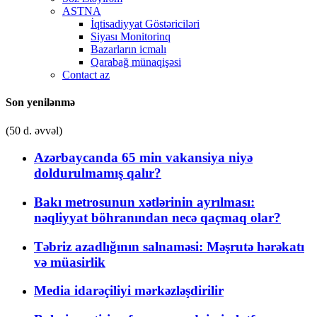
ASTNA
İqtisadiyyat Göstəriciləri
Siyası Monitorinq
Bazarların icmalı
Qarabağ münaqişəsi
Contact az
Son yenilənmə
(50 d. əvvəl)
Azərbaycanda 65 min vakansiya niyə
doldurulmamış qalır?
Bakı metrosunun xətlərinin ayrılması:
nəqliyyat böhranından necə qaçmaq olar?
Təbriz azadlığının salnaməsi: Məşrutə hərəkatı
və müasirlik
Media idarəçiliyi mərkəzləşdirilir