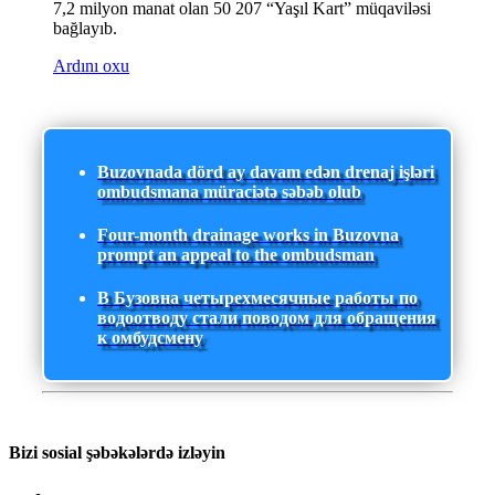
7,2 milyon manat olan 50 207 “Yaşıl Kart” müqaviləsi
bağlayıb.
Ardını oxu
Buzovnada dörd ay davam edən drenaj işləri
ombudsmana müraciətə səbəb olub
Four-month drainage works in Buzovna
prompt an appeal to the ombudsman
В Бузовна четырехмесячные работы по
водоотводу стали поводом для обращения
к омбудсмену
Bizi sosial şəbəkələrdə izləyin