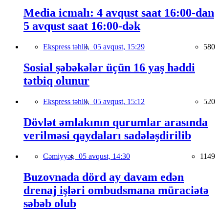
Media icmalı: 4 avqust saat 16:00-dan
5 avqust saat 16:00-dək
Ekspress təhlil,
05 avqust, 15:29
580
Sosial şəbəkələr üçün 16 yaş həddi
tətbiq olunur
Ekspress təhlil,
05 avqust, 15:12
520
Dövlət əmlakının qurumlar arasında
verilməsi qaydaları sadələşdirilib
Cəmiyyət,
05 avqust, 14:30
1149
Buzovnada dörd ay davam edən
drenaj işləri ombudsmana müraciətə
səbəb olub