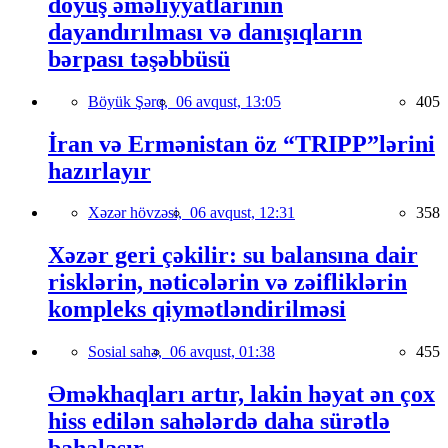
döyüş əməliyyatlarının
dayandırılması və danışıqların
bərpası təşəbbüsü
Böyük Şərq,
06 avqust, 13:05
405
İran və Ermənistan öz “TRIPP”lərini
hazırlayır
Xəzər hövzəsi,
06 avqust, 12:31
358
Xəzər geri çəkilir: su balansına dair
risklərin, nəticələrin və zəifliklərin
kompleks qiymətləndirilməsi
Sosial sahə,
06 avqust, 01:38
455
Əməkhaqları artır, lakin həyat ən çox
hiss edilən sahələrdə daha sürətlə