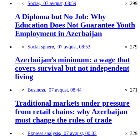
Social,
07 avqust, 08:59
299
A Diploma but No Job: Why
Education Does Not Guarantee Youth
Employment in Azerbaijan
Social sphere,
07 avqust, 08:53
279
Azerbaijan’s minimum: a wage that
covers survival but not independent
living
Business,
07 avqust, 08:44
271
Traditional markets under pressure
from retail chains: why Azerbaijan
must change the rules of trade
Express analysis,
07 avqust, 00:03
329