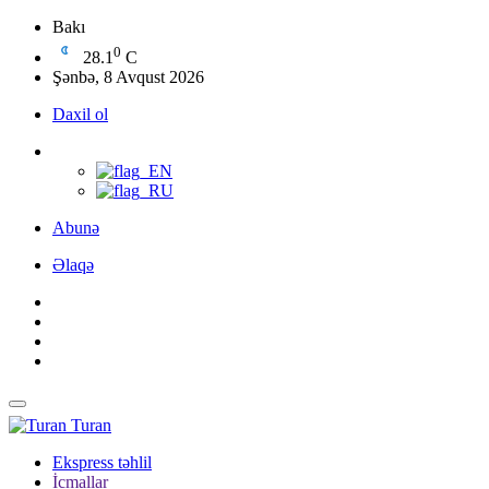
Bakı
0
28.1
C
Şənbə, 8 Avqust 2026
Daxil ol
Abunə
Əlaqə
Turan
Ekspress təhlil
İcmallar