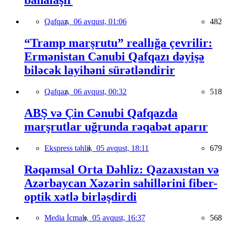
bahalaşır
Qafqaz,
06 avqust, 01:06
482
“Tramp marşrutu” reallığa çevrilir:
Ermənistan Cənubi Qafqazı dəyişə
biləcək layihəni sürətləndirir
Qafqaz,
06 avqust, 00:32
518
ABŞ və Çin Cənubi Qafqazda
marşrutlar uğrunda rəqabət aparır
Ekspress təhlil,
05 avqust, 18:11
679
Rəqəmsal Orta Dəhliz: Qazaxıstan və
Azərbaycan Xəzərin sahillərini fiber-
optik xətlə birləşdirdi
Media İcmalı,
05 avqust, 16:37
568