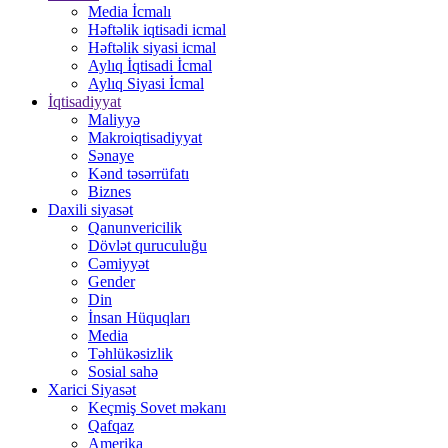
Media İcmalı
Həftəlik iqtisadi icmal
Həftəlik siyasi icmal
Aylıq İqtisadi İcmal
Aylıq Siyasi İcmal
İqtisadiyyat
Maliyyə
Makroiqtisadiyyat
Sənaye
Kənd təsərrüfatı
Biznes
Daxili siyasət
Qanunvericilik
Dövlət quruculuğu
Cəmiyyət
Gender
Din
İnsan Hüquqları
Media
Təhlükəsizlik
Sosial sahə
Xarici Siyasət
Keçmiş Sovet məkanı
Qafqaz
Amerika