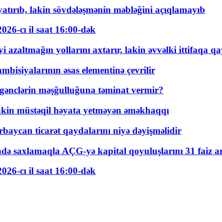
tırıb, lakin sövdələşmənin məbləğini açıqlamayıb
026-cı il saat 16:00-dək
 azaltmağın yollarını axtarır, lakin əvvəlki ittifaqa qa
bisiyalarının əsas elementinə çevrilir
 gənclərin məşğulluğuna təminat vermir?
kin müstəqil həyata yetməyən əməkhaqqı
rbaycan ticarət qaydalarını niyə dəyişməlidir
ində saxlamaqla AÇG-yə kapital qoyuluşlarını 31 faiz ar
026-cı il saat 16:00-dək