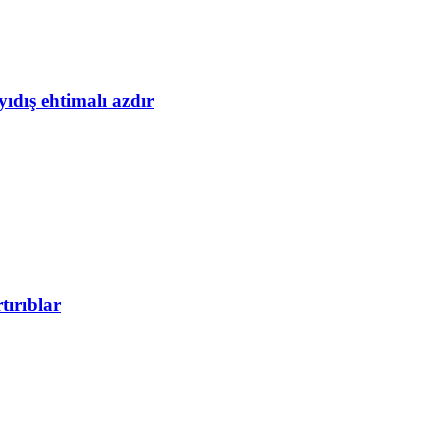
yıdış ehtimalı azdır
tırıblar