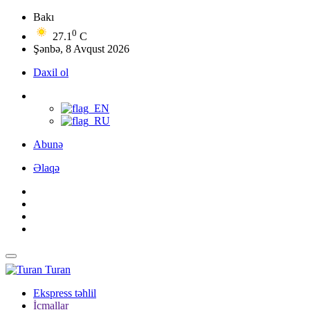
Bakı
0
27.1
C
Şənbə, 8 Avqust 2026
Daxil ol
Abunə
Əlaqə
Turan
Ekspress təhlil
İcmallar