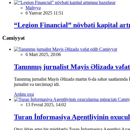
Maliyyə
6 Yanvar 2025 11:51
“Legion Financial” növbəti kapital art
Cəmiyyət
Cəmiyyət
6 Mart 2025, 20:06
Tanınmış jurnalist Mayis Əlizadə vəfat
Tanınmış jurnalist Mayis Əlizadə martın 6-da səhər saatlarında İs
jurnalist və tərcüməçi idi.
Ardını oxu
Cəmiy
13 Fevral 2025, 14:02
Turan İnformasiya Agentliyinin oxucul
Otuz ildən artıq bir müddətdə Turan İnformasiya Agentliyi Azərba