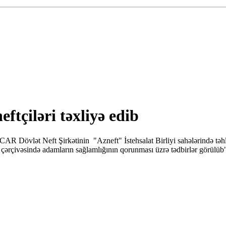
tçiləri təxliyə edib
CAR Dövlət Neft Şirkətinin "Azneft" İstehsalat Birliyi sahələrində təhlü
 çərçivəsində adamların sağlamlığının qorunması üzrə tədbirlər görülüb