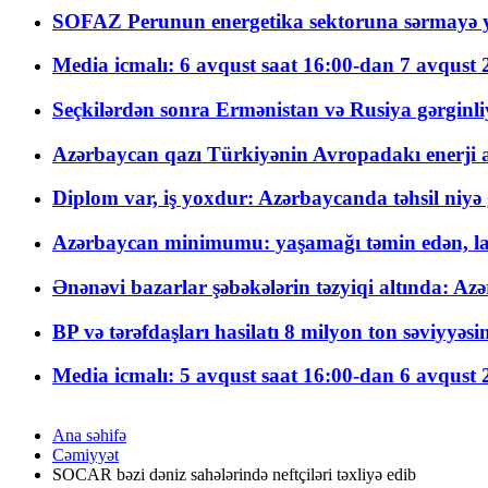
SOFAZ Perunun energetika sektoruna sərmayə ya
Media icmalı: 6 avqust saat 16:00-dan 7 avqust 2
Seçkilərdən sonra Ermənistan və Rusiya gərginliyi
Azərbaycan qazı Türkiyənin Avropadakı enerji am
Diplom var, iş yoxdur: Azərbaycanda təhsil niyə
Azərbaycan minimumu: yaşamağı təmin edən, la
Ənənəvi bazarlar şəbəkələrin təzyiqi altında: Azə
BP və tərəfdaşları hasilatı 8 milyon ton səviyyəs
Media icmalı: 5 avqust saat 16:00-dan 6 avqust 2
Ana səhifə
Cəmiyyət
SOCAR bəzi dəniz sahələrində neftçiləri təxliyə edib