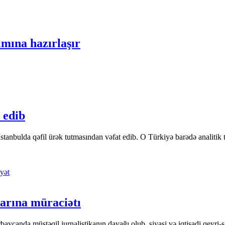
ımına hazırlaşır
 edib
tanbulda qəfil ürək tutmasından vəfat edib. O Türkiyə barədə analitik təfə
yət
arına müraciətı
ycanda müstəqil jurnalistikanın dayağı olub, siyasi və iqtisadi qeyri-sa