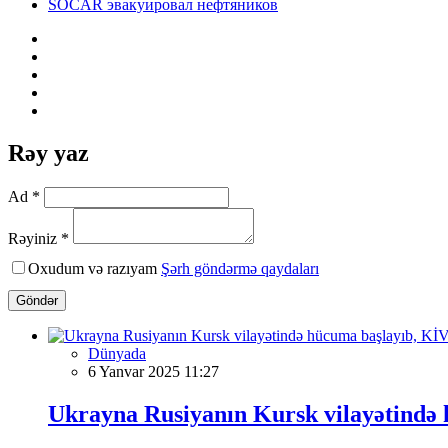
SOCAR эвакуировал нефтяников
Rəy yaz
Ad *
Rəyiniz *
Oxudum və razıyam
Şərh göndərmə qaydaları
Göndər
Dünyada
6 Yanvar 2025 11:27
Ukrayna Rusiyanın Kursk vilayətində 