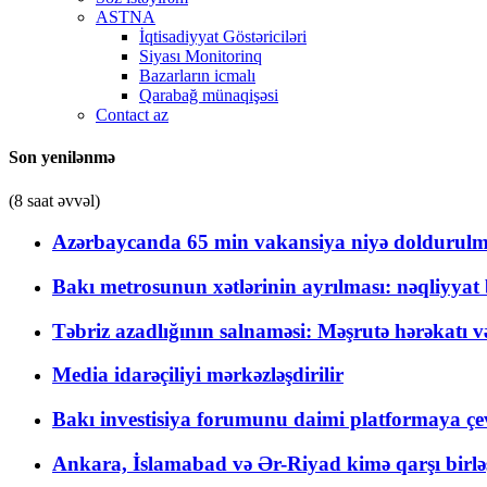
ASTNA
İqtisadiyyat Göstəriciləri
Siyası Monitorinq
Bazarların icmalı
Qarabağ münaqişəsi
Contact az
Son yenilənmə
(8 saat əvvəl)
Azərbaycanda 65 min vakansiya niyə doldurulm
Bakı metrosunun xətlərinin ayrılması: nəqliyya
Təbriz azadlığının salnaməsi: Məşrutə hərəkatı v
Media idarəçiliyi mərkəzləşdirilir
Bakı investisiya forumunu daimi platformaya çevi
Ankara, İslamabad və Ər-Riyad kimə qarşı birlə