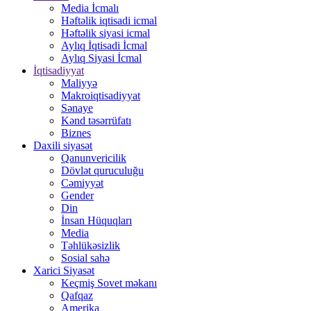
Media İcmalı
Həftəlik iqtisadi icmal
Həftəlik siyasi icmal
Aylıq İqtisadi İcmal
Aylıq Siyasi İcmal
İqtisadiyyat
Maliyyə
Makroiqtisadiyyat
Sənaye
Kənd təsərrüfatı
Biznes
Daxili siyasət
Qanunvericilik
Dövlət quruculuğu
Cəmiyyət
Gender
Din
İnsan Hüquqları
Media
Təhlükəsizlik
Sosial sahə
Xarici Siyasət
Keçmiş Sovet məkanı
Qafqaz
Amerika