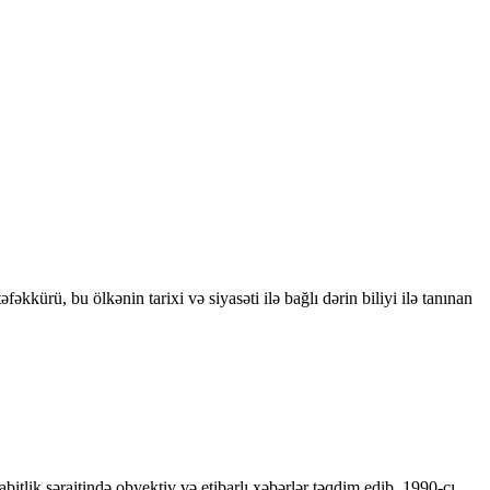
kkürü, bu ölkənin tarixi və siyasəti ilə bağlı dərin biliyi ilə tanınan
bitlik şəraitində obyektiv və etibarlı xəbərlər təqdim edib. 1990-cı