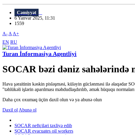
Cəmiyyət
6 Yanvar 2025, 11:31
1559
A-
A
A+
EN
RU
Turan İnformasiya Agentliyi
SOCAR bəzi dəniz sahələrində nef
Hava şəraitinin kəskin pisləşməsi, küləyin güclənməsi ilə əlaqədar SO
"təhlükəli işlərin aparılması məhdudlaşdırılıb, əmək hüququ normaları
Daha çox oxumaq üçün daxil olun və ya abunə olun
Daxil ol
Abunə ol
SOCAR neftçiləri təxliyə edib
SOCAR evacuates oil workers