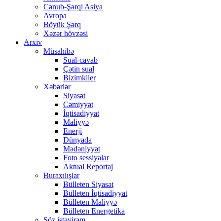
Cənub-Şərqi Asiya
Avropa
Böyük Şərq
Xəzər hövzəsi
Arxiv
Müsahibə
Sual-cavab
Çətin sual
Bizimkiler
Xəbərlər
Siyasət
Cəmiyyət
İqtisadiyyat
Maliyyə
Enerji
Dünyada
Mədəniyyət
Foto sessiyalar
Aktual Reportaj
Buraxılışlar
Bülleten Siyasət
Bülleten İqtisadiyyat
Bülleten Maliyyə
Bülleten Energetika
Söz istəyirəm