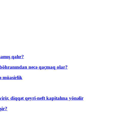
amış qalır?
t böhranından necə qaçmaq olar?
ə müasirlik
rir, diqqət qeyri-neft kapitalına yönəlir
şir?