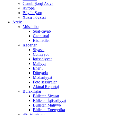
Cənub-Şərqi Asiya
Avropa
Böyük Şərq
Xəzər hövzəsi
Arxiv
Müsahibə
Sual-cavab
Çətin sual
Bizimkiler
Xəbərlər
Siyasət
Cəmiyyət
İqtisadiyyat
Maliyyə
Enerji
Dünyada
Mədəniyyət
Foto sessiyalar
Aktual Reportaj
Buraxılışlar
Bülleten Siyasət
Bülleten İqtisadiyyat
Bülleten Maliyyə
Bülleten Energetika
Söz istəyirəm