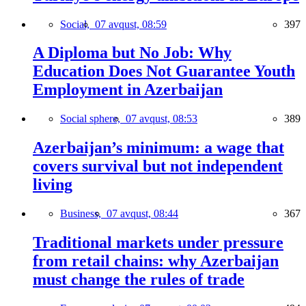
Social,
07 avqust, 08:59
397
A Diploma but No Job: Why
Education Does Not Guarantee Youth
Employment in Azerbaijan
Social sphere,
07 avqust, 08:53
389
Azerbaijan’s minimum: a wage that
covers survival but not independent
living
Business,
07 avqust, 08:44
367
Traditional markets under pressure
from retail chains: why Azerbaijan
must change the rules of trade