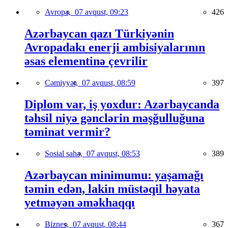
Avropa,
07 avqust, 09:23
426
Azərbaycan qazı Türkiyənin
Avropadakı enerji ambisiyalarının
əsas elementinə çevrilir
Cəmiyyət,
07 avqust, 08:59
397
Diplom var, iş yoxdur: Azərbaycanda
təhsil niyə gənclərin məşğulluğuna
təminat vermir?
Sosial sahə,
07 avqust, 08:53
389
Azərbaycan minimumu: yaşamağı
təmin edən, lakin müstəqil həyata
yetməyən əməkhaqqı
Biznes,
07 avqust, 08:44
367