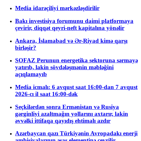
Media idarəçiliyi mərkəzləşdirilir
Bakı investisiya forumunu daimi platformaya
çevirir, diqqət qeyri-neft kapitalına yönəlir
Ankara, İslamabad və Ər-Riyad kimə qarşı
birləşir?
SOFAZ Perunun energetika sektoruna sərmayə
yatırıb, lakin sövdələşmənin məbləğini
açıqlamayıb
Media icmalı: 6 avqust saat 16:00-dan 7 avqust
2026-cı il saat 16:00-dək
Seçkilərdən sonra Ermənistan və Rusiya
gərginliyi azaltmağın yollarını axtarır, lakin
əvvəlki ittifaqa qayıdış ehtimalı azdır
Azərbaycan qazı Türkiyənin Avropadakı enerji
ambisiyalarının əsas elementinə çevrilir