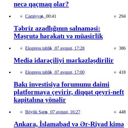
necə qaçmaq olar?
Cəmiyyət,
00:41
294
Təbriz azadlığının salnaməsi:
Məşrutə hərəkatı və müasirlik
Ekspress təhlil,
07 avqust, 17:28
386
Media idarəçiliyi mərkəzləşdirilir
Ekspress təhlil,
07 avqust, 17:00
418
Bakı investisiya forumunu daimi
platformaya çevirir, diqqət qeyri-neft
kapitalına yönəlir
Böyük Şərq,
07 avqust, 16:27
448
Ankara, İslamabad və Ər-Riyad kimə