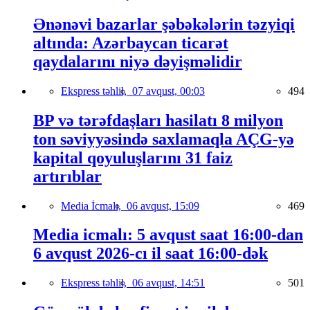
Ənənəvi bazarlar şəbəkələrin təzyiqi
altında: Azərbaycan ticarət
qaydalarını niyə dəyişməlidir
Ekspress təhlil,
07 avqust, 00:03
494
BP və tərəfdaşları hasilatı 8 milyon
ton səviyyəsində saxlamaqla AÇG-yə
kapital qoyuluşlarını 31 faiz
artırıblar
Media İcmalı,
06 avqust, 15:09
469
Media icmalı: 5 avqust saat 16:00-dan
6 avqust 2026-cı il saat 16:00-dək
Ekspress təhlil,
06 avqust, 14:51
501