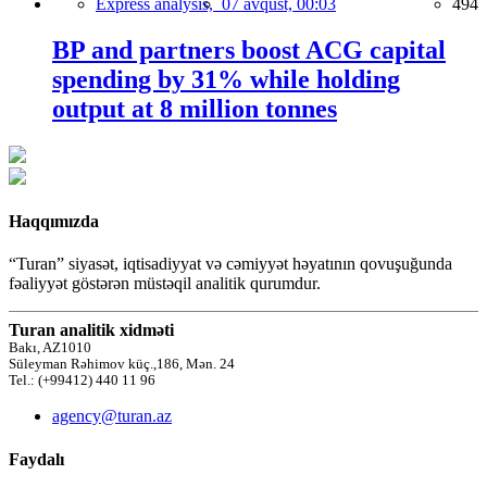
Express analysis,
07 avqust, 00:03
494
BP and partners boost ACG capital
spending by 31% while holding
output at 8 million tonnes
Haqqımızda
“Turan” siyasət, iqtisadiyyat və cəmiyyət həyatının qovuşuğunda
fəaliyyət göstərən müstəqil analitik qurumdur.
Turan analitik xidməti
Bakı, AZ1010
Süleyman Rəhimov küç.,186, Mən. 24
Tel.: (+99412) 440 11 96
agency@turan.az
Faydalı