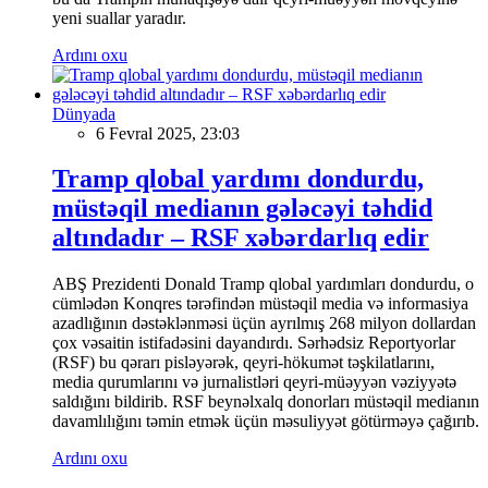
yeni suallar yaradır.
Ardını oxu
Dünyada
6 Fevral 2025, 23:03
Tramp qlobal yardımı dondurdu,
müstəqil medianın gələcəyi təhdid
altındadır – RSF xəbərdarlıq edir
ABŞ Prezidenti Donald Tramp qlobal yardımları dondurdu, o
cümlədən Konqres tərəfindən müstəqil media və informasiya
azadlığının dəstəklənməsi üçün ayrılmış 268 milyon dollardan
çox vəsaitin istifadəsini dayandırdı. Sərhədsiz Reportyorlar
(RSF) bu qərarı pisləyərək, qeyri-hökumət təşkilatlarını,
media qurumlarını və jurnalistləri qeyri-müəyyən vəziyyətə
saldığını bildirib. RSF beynəlxalq donorları müstəqil medianın
davamlılığını təmin etmək üçün məsuliyyət götürməyə çağırıb.
Ardını oxu