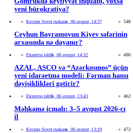
Gömrükdə keyfiyyət inqilabı, yoxsa
yeni bürokratiya?
Keçmiş Sovet məkanı,
06 avqust, 14:37
548
Ceyhun Bayramovun Kiyev səfərinin
arxasında nə dayanır?
Ekspress təhlil,
06 avqust, 14:32
490
AZAL, ASCO və “Azərkosmos” üçün
yeni idarəetmə modeli: Fərman hansı
dəyişiklikləri gətirir?
Ekspress təhlil,
06 avqust, 13:43
462
Məhkəmə icmalı: 3–5 avqust 2026-cı
il
Keçmiş Sovet məkanı,
06 avqust, 13:19
472