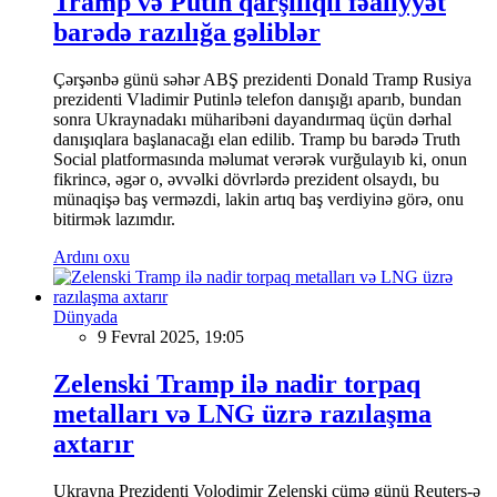
Tramp və Putin qarşılıqlı fəaliyyət
barədə razılığa gəliblər
Çərşənbə günü səhər ABŞ prezidenti Donald Tramp Rusiya
prezidenti Vladimir Putinlə telefon danışığı aparıb, bundan
sonra Ukraynadakı müharibəni dayandırmaq üçün dərhal
danışıqlara başlanacağı elan edilib. Tramp bu barədə Truth
Social platformasında məlumat verərək vurğulayıb ki, onun
fikrincə, əgər o, əvvəlki dövrlərdə prezident olsaydı, bu
münaqişə baş verməzdi, lakin artıq baş verdiyinə görə, onu
bitirmək lazımdır.
Ardını oxu
Dünyada
9 Fevral 2025, 19:05
Zelenski Tramp ilə nadir torpaq
metalları və LNG üzrə razılaşma
axtarır
Ukrayna Prezidenti Volodimir Zelenski cümə günü Reuters-ə