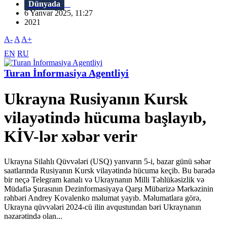
Dünyada
6 Yanvar 2025, 11:27
2021
A-
A
A+
EN
RU
Turan İnformasiya Agentliyi
Ukrayna Rusiyanın Kursk
vilayətində hücuma başlayıb,
KİV-lər xəbər verir
Ukrayna Silahlı Qüvvələri (USQ) yanvarın 5-i, bazar günü səhər
saatlarında Rusiyanın Kursk vilayətində hücuma keçib. Bu barədə
bir neçə Telegram kanalı və Ukraynanın Milli Təhlükəsizlik və
Müdafiə Şurasının Dezinformasiyaya Qarşı Mübarizə Mərkəzinin
rəhbəri Andrey Kovalenko məlumat yayıb. Məlumatlara görə,
Ukrayna qüvvələri 2024-cü ilin avqustundan bəri Ukraynanın
nəzarətində olan...