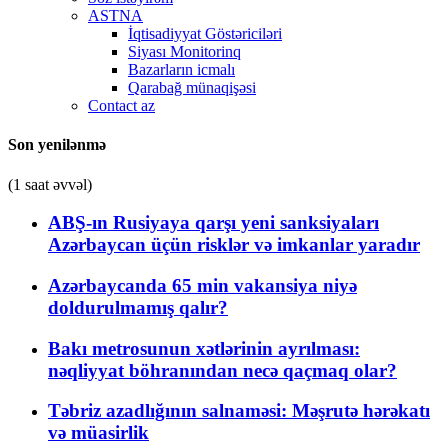
ASTNA
İqtisadiyyat Göstəriciləri
Siyası Monitorinq
Bazarların icmalı
Qarabağ münaqişəsi
Contact az
Son yenilənmə
(1 saat əvvəl)
ABŞ-ın Rusiyaya qarşı yeni sanksiyaları
Azərbaycan üçün risklər və imkanlar yaradır
Azərbaycanda 65 min vakansiya niyə
doldurulmamış qalır?
Bakı metrosunun xətlərinin ayrılması:
nəqliyyat böhranından necə qaçmaq olar?
Təbriz azadlığının salnaməsi: Məşrutə hərəkatı
və müasirlik