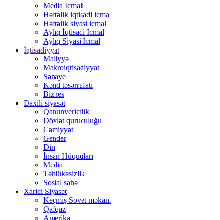
Media İcmalı
Həftəlik iqtisadi icmal
Həftəlik siyasi icmal
Aylıq İqtisadi İcmal
Aylıq Siyasi İcmal
İqtisadiyyat
Maliyyə
Makroiqtisadiyyat
Sənaye
Kənd təsərrüfatı
Biznes
Daxili siyasət
Qanunvericilik
Dövlət quruculuğu
Cəmiyyət
Gender
Din
İnsan Hüquqları
Media
Təhlükəsizlik
Sosial sahə
Xarici Siyasət
Keçmiş Sovet məkanı
Qafqaz
Amerika