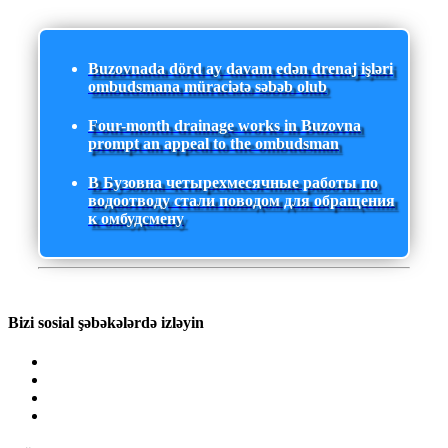
Buzovnada dörd ay davam edən drenaj işləri
ombudsmana müraciətə səbəb olub
Four-month drainage works in Buzovna
prompt an appeal to the ombudsman
В Бузовна четырехмесячные работы по
водоотводу стали поводом для обращения
к омбудсмену
Bizi sosial şəbəkələrdə izləyin