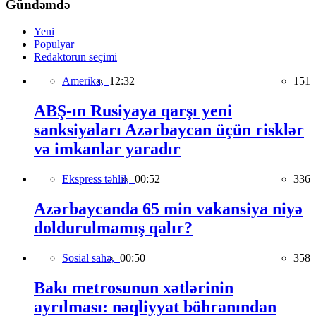
Gündəmdə
Yeni
Populyar
Redaktorun seçimi
Amerika,
12:32
151
ABŞ-ın Rusiyaya qarşı yeni
sanksiyaları Azərbaycan üçün risklər
və imkanlar yaradır
Ekspress təhlil,
00:52
336
Azərbaycanda 65 min vakansiya niyə
doldurulmamış qalır?
Sosial sahə,
00:50
358
Bakı metrosunun xətlərinin
ayrılması: nəqliyyat böhranından