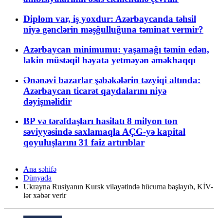
Diplom var, iş yoxdur: Azərbaycanda təhsil
niyə gənclərin məşğulluğuna təminat vermir?
Azərbaycan minimumu: yaşamağı təmin edən,
lakin müstəqil həyata yetməyən əməkhaqqı
Ənənəvi bazarlar şəbəkələrin təzyiqi altında:
Azərbaycan ticarət qaydalarını niyə
dəyişməlidir
BP və tərəfdaşları hasilatı 8 milyon ton
səviyyəsində saxlamaqla AÇG-yə kapital
qoyuluşlarını 31 faiz artırıblar
Ana səhifə
Dünyada
Ukrayna Rusiyanın Kursk vilayətində hücuma başlayıb, KİV-
lər xəbər verir