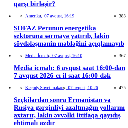
qarşı birləşir?
Amerika,
07 avqust, 16:19
383
SOFAZ Perunun energetika
sektoruna sərmayə yatırıb, lakin
sövdələşmənin məbləğini açıqlamayıb
Media İcmalı,
07 avqust, 16:10
367
Media icmalı: 6 avqust saat 16:00-dan
7 avqust 2026-cı il saat 16:00-dək
Keçmiş Sovet məkanı,
07 avqust, 10:26
475
Seçkilərdən sonra Ermənistan və
Rusiya gərginliyi azaltmağın yollarını
axtarır, lakin əvvəlki ittifaqa qayıdış
ehtimalı azdır