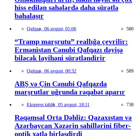
hiss edilən sahələrdə daha sürətlə
bahalaşır
Qafqaz,
06 avqust, 01:06
580
“Tramp marşrutu” reallığa çevrilir:
Ermənistan Cənubi Qafqazı dəyişə
biləcək layihəni sürətləndirir
Qafqaz,
06 avqust, 00:32
589
ABŞ və Çin Cənubi Qafqazda
marşrutlar uğrunda rəqabət aparır
Ekspress təhlil,
05 avqust, 18:11
738
Rəqəmsal Orta Dəhliz: Qazaxıstan və
Azərbaycan Xəzərin sahillərini fiber-
optik xətlə birləşdirdi