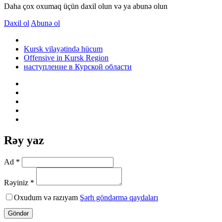
Daha çox oxumaq üçün daxil olun və ya abunə olun
Daxil ol
Abunə ol
Kursk vilayətində hücum
Offensive in Kursk Region
наступление в Курской области
Rəy yaz
Ad *
Rəyiniz *
Oxudum və razıyam
Şərh göndərmə qaydaları
Göndər