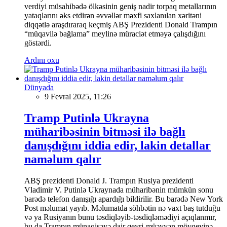
verdiyi müsahibədə ölkəsinin geniş nadir torpaq metallarının
yataqlarını əks etdirən əvvəllər məxfi saxlanılan xəritəni
diqqətlə araşdıraraq keçmiş ABŞ Prezidenti Donald Trampın
“müqavilə bağlama” meylinə müraciət etməyə çalışdığını
göstərdi.
Ardını oxu
Dünyada
9 Fevral 2025, 11:26
Tramp Putinlə Ukrayna
müharibəsinin bitməsi ilə bağlı
danışdığını iddia edir, lakin detallar
naməlum qalır
ABŞ prezidenti Donald J. Trampın Rusiya prezidenti
Vladimir V. Putinlə Ukraynada müharibənin mümkün sonu
barədə telefon danışığı apardığı bildirilir. Bu barədə New York
Post məlumat yayıb. Məlumatda söhbətin nə vaxt baş tutduğu
və ya Rusiyanın bunu təsdiqləyib-təsdiqləmədiyi açıqlanmır,
bu da Trampın münaqişəyə dair qeyri-müəyyən mövqeyinə