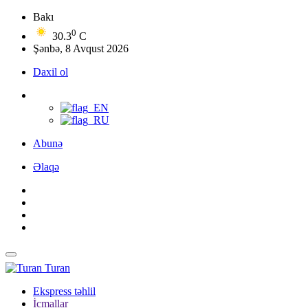
Bakı
0
30.3
C
Şənbə, 8 Avqust 2026
Daxil ol
Abunə
Əlaqə
Turan
Ekspress təhlil
İcmallar