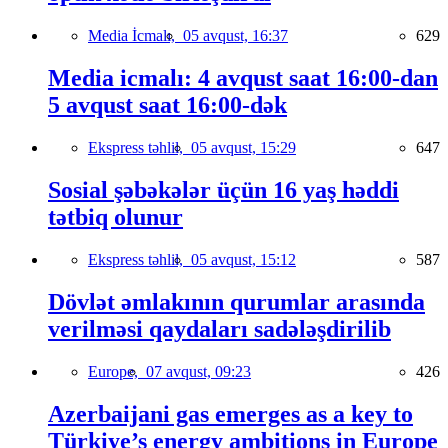
Media İcmalı,
05 avqust, 16:37
629
Media icmalı: 4 avqust saat 16:00-dan
5 avqust saat 16:00-dək
Ekspress təhlil,
05 avqust, 15:29
647
Sosial şəbəkələr üçün 16 yaş həddi
tətbiq olunur
Ekspress təhlil,
05 avqust, 15:12
587
Dövlət əmlakının qurumlar arasında
verilməsi qaydaları sadələşdirilib
Europe,
07 avqust, 09:23
426
Azerbaijani gas emerges as a key to
Türkiye’s energy ambitions in Europe