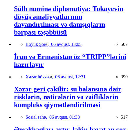
Sülh naminə diplomatiya: Tokayevin
döyüş əməliyyatlarının
dayandırılması və danışıqların
bərpası təşəbbüsü
Böyük Şərq,
06 avqust, 13:05
507
İran və Ermənistan öz “TRIPP”lərini
hazırlayır
Xəzər hövzəsi,
06 avqust, 12:31
390
Xəzər geri çəkilir: su balansına dair
risklərin, nəticələrin və zəifliklərin
kompleks qiymətləndirilməsi
Sosial sahə,
06 avqust, 01:38
517
Əməkhaqları artır, lakin həyat ən çox