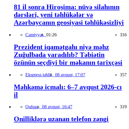
81 il sonra Hiroşima: nüvə silahının
dərsləri, yeni təhlükələr və
Azərbaycanın geosiyasi təhlükəsizliyi
Cəmiyyət,
01:26
316
Prezident iqamətgahı niyə məhz
Zuğulbada yaradılıb? Təbiətin
özünün seçdiyi bir məkanın tarixçəsi
Ekspress təhlil,
08 avqust, 17:07
357
Məhkəmə icmalı: 6–7 avqust 2026-cı
il
Qafqaz,
08 avqust, 16:47
319
Onilliklərə uzanan telefon zəngi