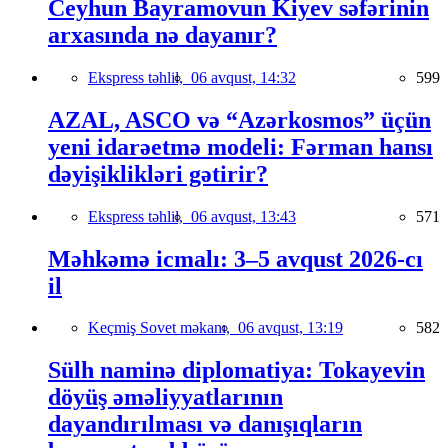
Ceyhun Bayramovun Kiyev səfərinin
arxasında nə dayanır?
Ekspress təhlil,
06 avqust, 14:32
599
AZAL, ASCO və “Azərkosmos” üçün
yeni idarəetmə modeli: Fərman hansı
dəyişiklikləri gətirir?
Ekspress təhlil,
06 avqust, 13:43
571
Məhkəmə icmalı: 3–5 avqust 2026-cı
il
Keçmiş Sovet məkanı,
06 avqust, 13:19
582
Sülh naminə diplomatiya: Tokayevin
döyüş əməliyyatlarının
dayandırılması və danışıqların