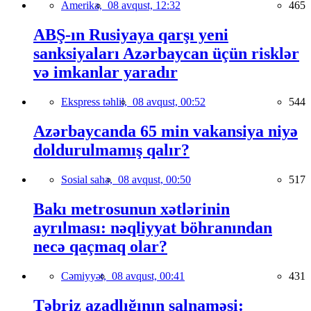
Amerika,
08 avqust, 12:32
465
ABŞ-ın Rusiyaya qarşı yeni
sanksiyaları Azərbaycan üçün risklər
və imkanlar yaradır
Ekspress təhlil,
08 avqust, 00:52
544
Azərbaycanda 65 min vakansiya niyə
doldurulmamış qalır?
Sosial sahə,
08 avqust, 00:50
517
Bakı metrosunun xətlərinin
ayrılması: nəqliyyat böhranından
necə qaçmaq olar?
Cəmiyyət,
08 avqust, 00:41
431
Təbriz azadlığının salnaməsi: