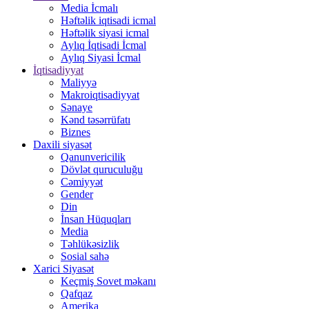
Media İcmalı
Həftəlik iqtisadi icmal
Həftəlik siyasi icmal
Aylıq İqtisadi İcmal
Aylıq Siyasi İcmal
İqtisadiyyat
Maliyyə
Makroiqtisadiyyat
Sənaye
Kənd təsərrüfatı
Biznes
Daxili siyasət
Qanunvericilik
Dövlət quruculuğu
Cəmiyyət
Gender
Din
İnsan Hüquqları
Media
Təhlükəsizlik
Sosial sahə
Xarici Siyasət
Keçmiş Sovet məkanı
Qafqaz
Amerika