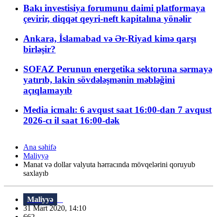
Bakı investisiya forumunu daimi platformaya
çevirir, diqqət qeyri-neft kapitalına yönəlir
Ankara, İslamabad və Ər-Riyad kimə qarşı
birləşir?
SOFAZ Perunun energetika sektoruna sərmayə
yatırıb, lakin sövdələşmənin məbləğini
açıqlamayıb
Media icmalı: 6 avqust saat 16:00-dan 7 avqust
2026-cı il saat 16:00-dək
Ana səhifə
Maliyyə
Manat və dollar valyuta hərracında mövqelərini qoruyub
saxlayıb
Maliyyə
31 Mart 2020, 14:10
662