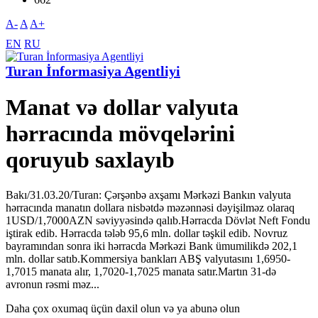
A-
A
A+
EN
RU
Turan İnformasiya Agentliyi
Manat və dollar valyuta
hərracında mövqelərini
qoruyub saxlayıb
Bakı/31.03.20/Turan: Çərşənbə axşamı Mərkəzi Bankın valyuta
hərracında manatın dollara nisbətdə məzənnəsi dəyişilməz olaraq
1USD/1,7000AZN səviyyəsində qalıb.Hərracda Dövlət Neft Fondu
iştirak edib. Hərracda tələb 95,6 mln. dollar təşkil edib. Novruz
bayramından sonra iki hərracda Mərkəzi Bank ümumilikdə 202,1
mln. dollar satıb.Kommersiya bankları ABŞ valyutasını 1,6950-
1,7015 manata alır, 1,7020-1,7025 manata satır.Martın 31-də
avronun rəsmi məz...
Daha çox oxumaq üçün daxil olun və ya abunə olun