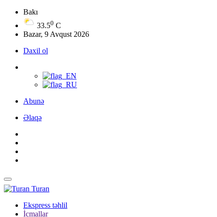
Bakı
0
33.5
C
Bazar, 9 Avqust 2026
Daxil ol
Abunə
Əlaqə
Turan
Ekspress təhlil
İcmallar