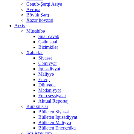
Cənub-Şərqi Asiya
Avropa
Böyük Şərq
Xəzər hövzəsi
Arxiv
Müsahibə
Sual-cavab
Çətin sual
Bizimkiler
Xəbərlər
Siyasət
Cəmiyyət
İqtisadiyyat
Maliyyə
Enerji
Dünyada
Mədəniyyət
Foto sessiyalar
Aktual Reportaj
Buraxılışlar
Bülleten Siyasət
Bülleten İqtisadiyyat
Bülleten Maliyyə
Bülleten Energetika
Söz istəyirəm