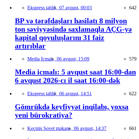
Ekspress təhlil,
07 avqust, 00:03
642
BP və tərəfdaşları hasilatı 8 milyon
ton səviyyəsində saxlamaqla AÇG-yə
kapital qoyuluşlarını 31 faiz
artırıblar
Media İcmalı,
06 avqust, 15:09
579
Media icmalı: 5 avqust saat 16:00-dan
6 avqust 2026-cı il saat 16:00-dək
Ekspress təhlil,
06 avqust, 14:51
622
Gömrükdə keyfiyyət inqilabı, yoxsa
yeni bürokratiya?
Keçmiş Sovet məkanı,
06 avqust, 14:37
661