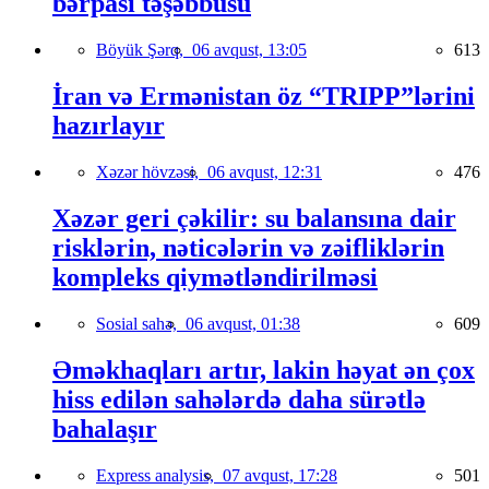
bərpası təşəbbüsü
Böyük Şərq,
06 avqust, 13:05
613
İran və Ermənistan öz “TRIPP”lərini
hazırlayır
Xəzər hövzəsi,
06 avqust, 12:31
476
Xəzər geri çəkilir: su balansına dair
risklərin, nəticələrin və zəifliklərin
kompleks qiymətləndirilməsi
Sosial sahə,
06 avqust, 01:38
609
Əməkhaqları artır, lakin həyat ən çox
hiss edilən sahələrdə daha sürətlə
bahalaşır
Express analysis,
07 avqust, 17:28
501