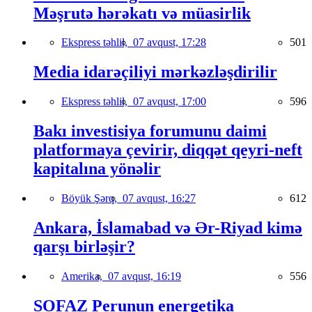
Məşrutə hərəkatı və müasirlik
Ekspress təhlil,
07 avqust, 17:28
501
Media idarəçiliyi mərkəzləşdirilir
Ekspress təhlil,
07 avqust, 17:00
596
Bakı investisiya forumunu daimi
platformaya çevirir, diqqət qeyri-neft
kapitalına yönəlir
Böyük Şərq,
07 avqust, 16:27
612
Ankara, İslamabad və Ər-Riyad kimə
qarşı birləşir?
Amerika,
07 avqust, 16:19
556
SOFAZ Perunun energetika