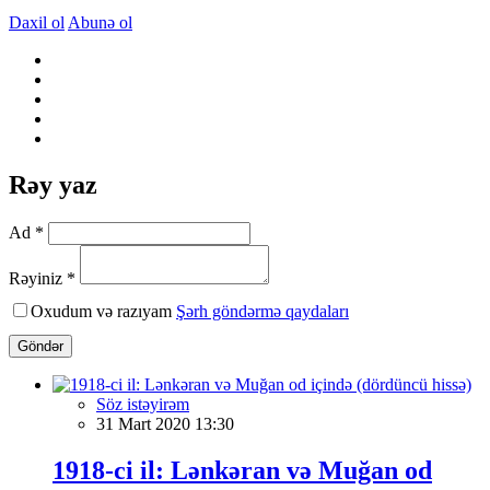
Daxil ol
Abunə ol
Rəy yaz
Ad *
Rəyiniz *
Oxudum və razıyam
Şərh göndərmə qaydaları
Göndər
Söz istəyirəm
31 Mart 2020 13:30
1918-ci il: Lənkəran və Muğan od