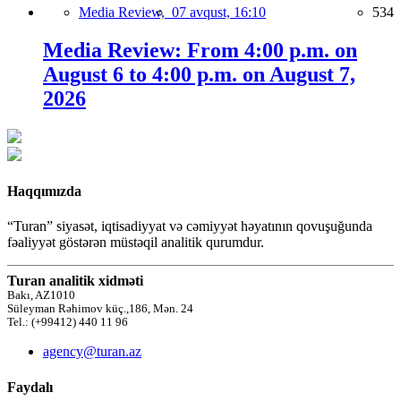
Media Review,
07 avqust, 16:10
534
Media Review: From 4:00 p.m. on
August 6 to 4:00 p.m. on August 7,
2026
Haqqımızda
“Turan” siyasət, iqtisadiyyat və cəmiyyət həyatının qovuşuğunda
fəaliyyət göstərən müstəqil analitik qurumdur.
Turan analitik xidməti
Bakı, AZ1010
Süleyman Rəhimov küç.,186, Mən. 24
Tel.: (+99412) 440 11 96
agency@turan.az
Faydalı