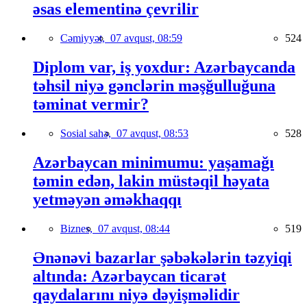
əsas elementinə çevrilir
Cəmiyyət,
07 avqust, 08:59
524
Diplom var, iş yoxdur: Azərbaycanda
təhsil niyə gənclərin məşğulluğuna
təminat vermir?
Sosial sahə,
07 avqust, 08:53
528
Azərbaycan minimumu: yaşamağı
təmin edən, lakin müstəqil həyata
yetməyən əməkhaqqı
Biznes,
07 avqust, 08:44
519
Ənənəvi bazarlar şəbəkələrin təzyiqi
altında: Azərbaycan ticarət
qaydalarını niyə dəyişməlidir