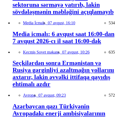
sektoruna sərmayə yatırıb, lakin
sövdələşmənin məbləğini açıqlamayıb
Media İcmalı,
07 avqust, 16:10
534
Media icmalı: 6 avqust saat 16:00-dan
7 avqust 2026-cı il saat 16:00-dək
Keçmiş Sovet məkanı,
07 avqust, 10:26
635
Seçkilərdən sonra Ermənistan və
Rusiya gərginliyi azaltmağın yollarını
axtarır, lakin əvvəlki ittifaqa qayıdış
ehtimalı azdır
Avropa,
07 avqust, 09:23
572
Azərbaycan qazı Türkiyənin
Avropadakı enerji ambisiyalarının