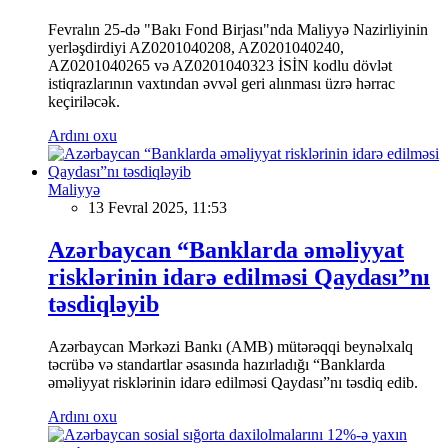
Fevralın 25-də "Bakı Fond Birjası"nda Maliyyə Nazirliyinin
yerləşdirdiyi AZ0201040208, AZ0201040240,
AZ0201040265 və AZ0201040323 İSİN kodlu dövlət
istiqrazlarının vaxtından əvvəl geri alınması üzrə hərrac
keçiriləcək.
Ardını oxu
Maliyyə
13 Fevral 2025, 11:53
Azərbaycan “Banklarda əməliyyat
risklərinin idarə edilməsi Qaydası”nı
təsdiqləyib
Azərbaycan Mərkəzi Bankı (AMB) mütərəqqi beynəlxalq
təcrübə və standartlar əsasında hazırladığı “Banklarda
əməliyyat risklərinin idarə edilməsi Qaydası”nı təsdiq edib.
Ardını oxu