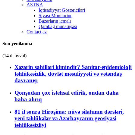
ASTNA
İqtisadiyyat Göstəriciləri
Siyası Monitorinq
Bazarların icmalı
Qarabağ münaqişəsi
Contact az
Son yenilənmə
(14 d. əvvəl)
Xəzərin sahilləri kimindir? Sanitar-epidemioloji
təhlükəsizlik, dövlət məsuliyyəti və vətəndaş
davranışı
Qonşudan çox istehsal edirik, ondan daha
baha alırıq
81 il sonra Hiroşima: nüvə silahının dərsləri,
yeni təhlükələr və Azərbaycanın geosiyasi
təhlükəsizliyi