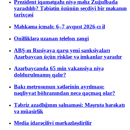
Prezident iqamətgahı niyə məhz Zuğulbada
yaradılıb? Təbiətin özünün seçdiyi bir məkanın
tarixçəsi
Məhkəmə icmalı: 6–7 avqust 2026-cı il
Onilliklərə uzanan telefon zəngi
ABŞ-ın Rusiyaya qarşı yeni sanksiyaları
Azərbaycan üçün risklər və imkanlar yaradır
Azərbaycanda 65 min vakansiya niyə
doldurulmamış qalır?
Bakı metrosunun xətlərinin ayrılması:
nəqliyyat böhranından necə qaçmaq olar?
Təbriz azadlığının salnaməsi: Məşrutə hərəkatı
və müasirlik
Media idarəçiliyi mərkəzləşdirilir