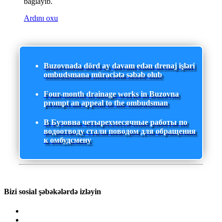
bağlayıb.
Ardını oxu
Buzovnada dörd ay davam edən drenaj işləri
ombudsmana müraciətə səbəb olub
Four-month drainage works in Buzovna
prompt an appeal to the ombudsman
В Бузовна четырехмесячные работы по
водоотводу стали поводом для обращения
к омбудсмену
Bizi sosial şəbəkələrdə izləyin