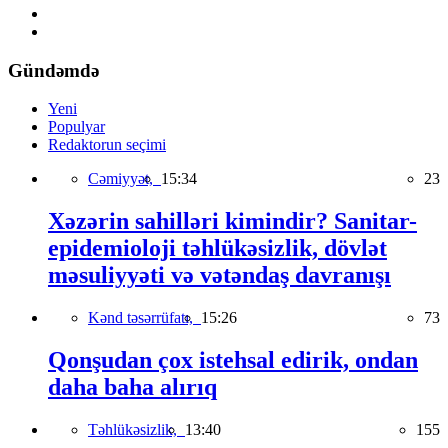
Gündəmdə
Yeni
Populyar
Redaktorun seçimi
Cəmiyyət,
15:34
23
Xəzərin sahilləri kimindir? Sanitar-
epidemioloji təhlükəsizlik, dövlət
məsuliyyəti və vətəndaş davranışı
Kənd təsərrüfatı,
15:26
73
Qonşudan çox istehsal edirik, ondan
daha baha alırıq
Təhlükəsizlik,
13:40
155