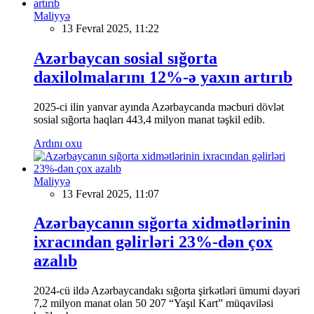
Maliyyə
13 Fevral 2025, 11:22
Azərbaycan sosial sığorta
daxilolmalarını 12%-ə yaxın artırıb
2025-ci ilin yanvar ayında Azərbaycanda məcburi dövlət
sosial sığorta haqları 443,4 milyon manat təşkil edib.
Ardını oxu
Maliyyə
13 Fevral 2025, 11:07
Azərbaycanın sığorta xidmətlərinin
ixracından gəlirləri 23%-dən çox
azalıb
2024-cü ildə Azərbaycandakı sığorta şirkətləri ümumi dəyəri
7,2 milyon manat olan 50 207 “Yaşıl Kart” müqaviləsi