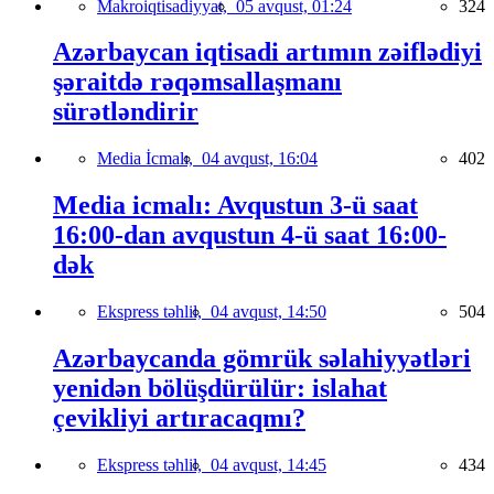
Makroiqtisadiyyat,
05 avqust, 01:24
324
Azərbaycan iqtisadi artımın zəiflədiyi
şəraitdə rəqəmsallaşmanı
sürətləndirir
Media İcmalı,
04 avqust, 16:04
402
Media icmalı: Avqustun 3-ü saat
16:00-dan avqustun 4-ü saat 16:00-
dək
Ekspress təhlil,
04 avqust, 14:50
504
Azərbaycanda gömrük səlahiyyətləri
yenidən bölüşdürülür: islahat
çevikliyi artıracaqmı?
Ekspress təhlil,
04 avqust, 14:45
434