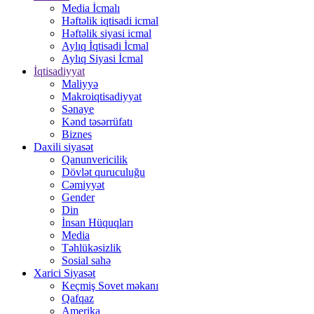
Media İcmalı
Həftəlik iqtisadi icmal
Həftəlik siyasi icmal
Aylıq İqtisadi İcmal
Aylıq Siyasi İcmal
İqtisadiyyat
Maliyyə
Makroiqtisadiyyat
Sənaye
Kənd təsərrüfatı
Biznes
Daxili siyasət
Qanunvericilik
Dövlət quruculuğu
Cəmiyyət
Gender
Din
İnsan Hüquqları
Media
Təhlükəsizlik
Sosial sahə
Xarici Siyasət
Keçmiş Sovet məkanı
Qafqaz
Amerika