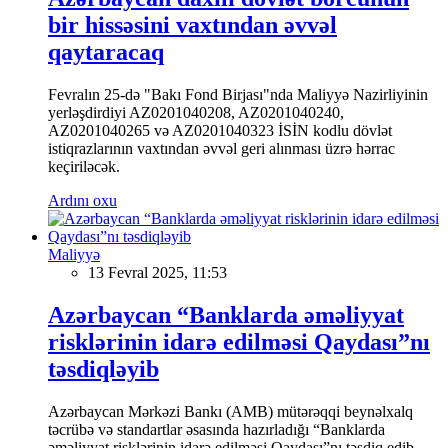
bir hissəsini vaxtından əvvəl
qaytaracaq
Fevralın 25-də "Bakı Fond Birjası"nda Maliyyə Nazirliyinin
yerləşdirdiyi AZ0201040208, AZ0201040240,
AZ0201040265 və AZ0201040323 İSİN kodlu dövlət
istiqrazlarının vaxtından əvvəl geri alınması üzrə hərrac
keçiriləcək.
Ardını oxu
Maliyyə
13 Fevral 2025, 11:53
Azərbaycan “Banklarda əməliyyat
risklərinin idarə edilməsi Qaydası”nı
təsdiqləyib
Azərbaycan Mərkəzi Bankı (AMB) mütərəqqi beynəlxalq
təcrübə və standartlar əsasında hazırladığı “Banklarda
əməliyyat risklərinin idarə edilməsi Qaydası”nı təsdiq edib.