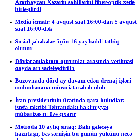
Azərbaycan Xəzərin sahillərini fiber-optik xətlə
birləşdirdi
Media icmalı: 4 avqust saat 16:00-dan 5 avqust
saat 16:00-dək
Sosial şəbəkələr üçün 16 yaş həddi tətbiq
olunur
Dövlət əmlakının qurumlar arasında verilməsi
qaydaları sadələşdirilib
Buzovnada dörd ay davam edən drenaj işləri
ombudsmana müraciətə səbəb olub
İran prezidentinin üzərində qara buludlar:
istefa təkzibi Tehrandakı hakimiyyət
mübarizəsini üzə çıxarır
Metroda 10 aylıq sınaq: Bakı gələcəyə
hazırlaşır, bəs sərnişin bu günün yükünü necə