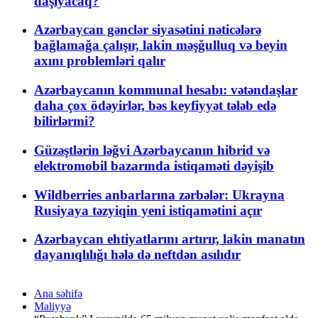
daşıyacaq?
Azərbaycan gənclər siyasətini nəticələrə
bağlamağa çalışır, lakin məşğulluq və beyin
axını problemləri qalır
Azərbaycanın kommunal hesabı: vətəndaşlar
daha çox ödəyirlər, bəs keyfiyyət tələb edə
bilirlərmi?
Güzəştlərin ləğvi Azərbaycanın hibrid və
elektromobil bazarında istiqaməti dəyişib
Wildberries anbarlarına zərbələr: Ukrayna
Rusiyaya təzyiqin yeni istiqamətini açır
Azərbaycan ehtiyatlarını artırır, lakin manatın
dayanıqlılığı hələ də neftdən asılıdır
Ana səhifə
Maliyyə