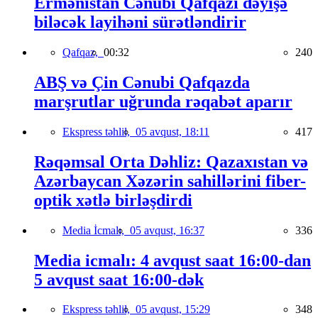
Ermənistan Cənubi Qafqazı dəyişə
biləcək layihəni sürətləndirir
Qafqaz,
00:32
240
ABŞ və Çin Cənubi Qafqazda
marşrutlar uğrunda rəqabət aparır
Ekspress təhlil,
05 avqust, 18:11
417
Rəqəmsal Orta Dəhliz: Qazaxıstan və
Azərbaycan Xəzərin sahillərini fiber-
optik xətlə birləşdirdi
Media İcmalı,
05 avqust, 16:37
336
Media icmalı: 4 avqust saat 16:00-dan
5 avqust saat 16:00-dək
Ekspress təhlil,
05 avqust, 15:29
348