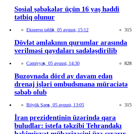
Sosial şəbəkələr üçün 16 yaş həddi
tətbiq olunur
Ekspress təhlil,
05 avqust, 15:12
315
Dövlət əmlakının qurumlar arasında
verilməsi qaydaları sadələşdirilib
Cəmiyyət,
05 avqust, 14:30
828
Buzovnada dörd ay davam edən
drenaj işləri ombudsmana müraciətə
səbəb olub
Böyük Şərq,
05 avqust, 13:05
315
İran prezidentinin üzərində qara
buludlar: istefa təkzibi Tehrandakı
hakimiyyət mübarizəsini üzə çıxarır