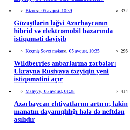
Biznes,
05 avqust, 10:39
332
Güzəştlərin ləğvi Azərbaycanın
hibrid və elektromobil bazarında
istiqaməti dəyişib
Keçmiş Sovet məkanı,
05 avqust, 10:35
296
Wildberries anbarlarına zərbələr:
Ukrayna Rusiyaya təzyiqin yeni
istiqamətini açır
Maliyyə,
05 avqust, 01:28
414
Azərbaycan ehtiyatlarını artırır, lakin
manatın dayanıqlılığı hələ də neftdən
asılıdır