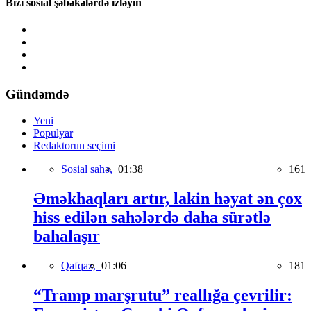
Bizi sosial şəbəkələrdə izləyin
Gündəmdə
Yeni
Populyar
Redaktorun seçimi
Sosial sahə,
01:38
161
Əməkhaqları artır, lakin həyat ən çox
hiss edilən sahələrdə daha sürətlə
bahalaşır
Qafqaz,
01:06
181
“Tramp marşrutu” reallığa çevrilir: