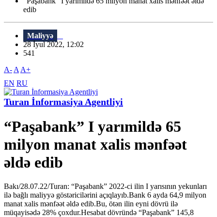
“Paşabank” I yarımildə 65 milyon manat xalis mənfəət əldə
edib
Maliyyə
28 İyul 2022, 12:02
541
A-
A
A+
EN
RU
Turan İnformasiya Agentliyi
“Paşabank” I yarımildə 65
milyon manat xalis mənfəət
əldə edib
Bakı/28.07.22/Turan: “Paşabank” 2022-ci ilin I yarısının yekunları
ilə bağlı maliyyə göstəricilərini açıqlayıb.Bank 6 ayda 64,9 milyon
manat xalis mənfəət əldə edib.Bu, ötən ilin eyni dövrü ilə
müqayisədə 28% çoxdur.Hesabat dövründə “Paşabank” 145,8