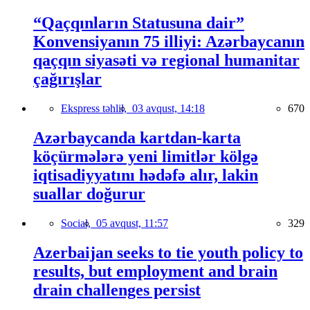
“Qaçqınların Statusuna dair”
Konvensiyanın 75 illiyi: Azərbaycanın
qaçqın siyasəti və regional humanitar
çağırışlar
Ekspress təhlil,
03 avqust, 14:18
670
Azərbaycanda kartdan-karta
köçürmələrə yeni limitlər kölgə
iqtisadiyyatını hədəfə alır, lakin
suallar doğurur
Social,
05 avqust, 11:57
329
Azerbaijan seeks to tie youth policy to
results, but employment and brain
drain challenges persist