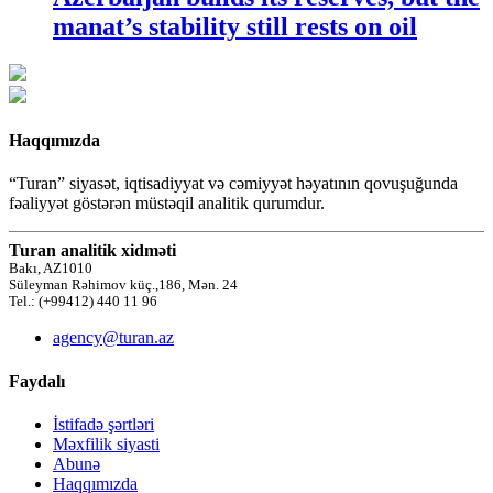
manat’s stability still rests on oil
Haqqımızda
“Turan” siyasət, iqtisadiyyat və cəmiyyət həyatının qovuşuğunda
fəaliyyət göstərən müstəqil analitik qurumdur.
Turan analitik xidməti
Bakı, AZ1010
Süleyman Rəhimov küç.,186, Mən. 24
Tel.: (+99412) 440 11 96
agency@turan.az
Faydalı
İstifadə şərtləri
Məxfilik siyasti
Abunə
Haqqımızda