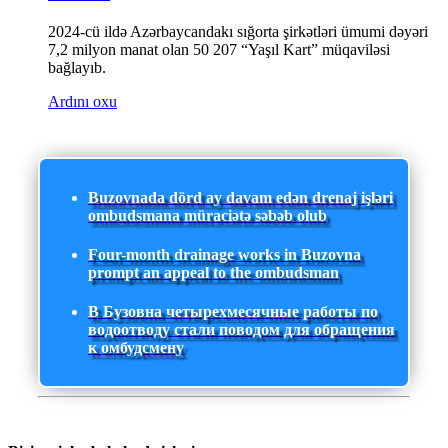
2024-cü ildə Azərbaycandakı sığorta şirkətləri ümumi dəyəri
7,2 milyon manat olan 50 207 “Yaşıl Kart” müqaviləsi
bağlayıb.
Ardını oxu
Buzovnada dörd ay davam edən drenaj işləri
ombudsmana müraciətə səbəb olub
Four-month drainage works in Buzovna
prompt an appeal to the ombudsman
В Бузовна четырехмесячные работы по
водоотводу стали поводом для обращения
к омбудсмену