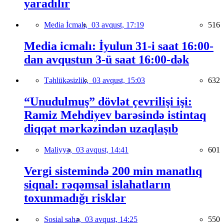
yaradılır
Media İcmalı,
03 avqust, 17:19
516
Media icmalı: İyulun 31-i saat 16:00-
dan avqustun 3-ü saat 16:00-dək
Təhlükəsizlik,
03 avqust, 15:03
632
“Unudulmuş” dövlət çevrilişi işi:
Ramiz Mehdiyev barəsində istintaq
diqqət mərkəzindən uzaqlaşıb
Maliyyə,
03 avqust, 14:41
601
Vergi sistemində 200 min manatlıq
siqnal: rəqəmsal islahatların
toxunmadığı risklər
Sosial sahə,
03 avqust, 14:25
550