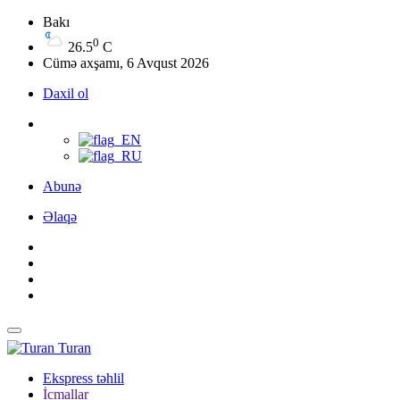
Bakı
0
26.5
C
Cümə axşamı, 6 Avqust 2026
Daxil ol
Abunə
Əlaqə
Turan
Ekspress təhlil
İcmallar