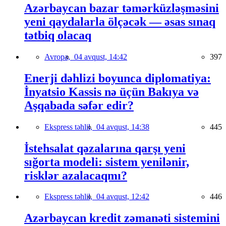
Azərbaycan bazar təmərküzləşməsini
yeni qaydalarla ölçəcək — əsas sınaq
tətbiq olacaq
Avropa,
04 avqust, 14:42
397
Enerji dəhlizi boyunca diplomatiya:
İnyatsio Kassis nə üçün Bakıya və
Aşqabada səfər edir?
Ekspress təhlil,
04 avqust, 14:38
445
İstehsalat qəzalarına qarşı yeni
sığorta modeli: sistem yenilənir,
risklər azalacaqmı?
Ekspress təhlil,
04 avqust, 12:42
446
Azərbaycan kredit zəmanəti sistemini