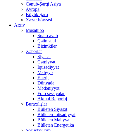
Cənub-Şərqi Asiya
Avropa
Böyük Şərq
Xəzər hövzəsi
Arxiv
Müsahibə
Sual-cavab
Çətin sual
Bizimkiler
Xəbərlər
Siyasət
Cəmiyyət
İqtisadiyyat
Maliyyə
Enerji
Dünyada
Mədəniyyət
Foto sessiyalar
Aktual Reportaj
Buraxılışlar
Bülleten Siyasət
Bülleten İqtisadiyyat
Bülleten Maliyyə
Bülleten Energetika
Söz istəyirəm