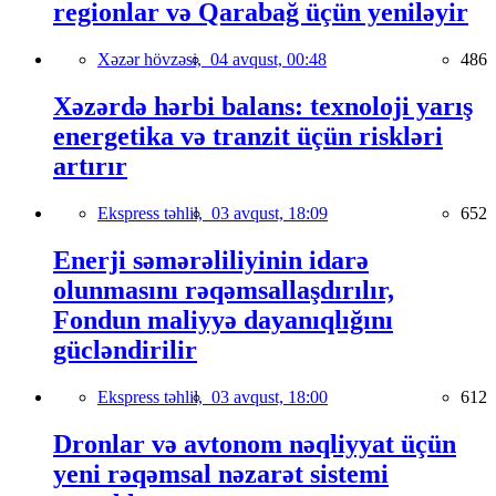
regionlar və Qarabağ üçün yeniləyir
Xəzər hövzəsi,
04 avqust, 00:48
486
Xəzərdə hərbi balans: texnoloji yarış
energetika və tranzit üçün riskləri
artırır
Ekspress təhlil,
03 avqust, 18:09
652
Enerji səmərəliliyinin idarə
olunmasını rəqəmsallaşdırılır,
Fondun maliyyə dayanıqlığını
gücləndirilir
Ekspress təhlil,
03 avqust, 18:00
612
Dronlar və avtonom nəqliyyat üçün
yeni rəqəmsal nəzarət sistemi