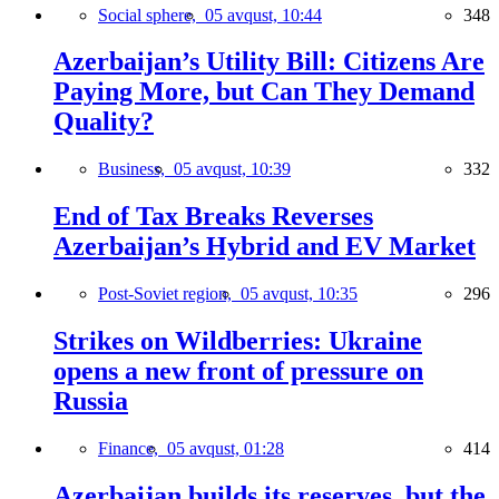
Social sphere,
05 avqust, 10:44
348
Azerbaijan’s Utility Bill: Citizens Are
Paying More, but Can They Demand
Quality?
Business,
05 avqust, 10:39
332
End of Tax Breaks Reverses
Azerbaijan’s Hybrid and EV Market
Post-Soviet region,
05 avqust, 10:35
296
Strikes on Wildberries: Ukraine
opens a new front of pressure on
Russia
Finance,
05 avqust, 01:28
414
Azerbaijan builds its reserves, but the