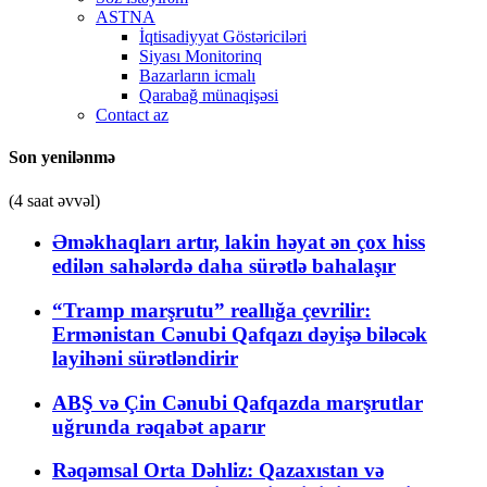
ASTNA
İqtisadiyyat Göstəriciləri
Siyası Monitorinq
Bazarların icmalı
Qarabağ münaqişəsi
Contact az
Son yenilənmə
(4 saat əvvəl)
Əməkhaqları artır, lakin həyat ən çox hiss
edilən sahələrdə daha sürətlə bahalaşır
“Tramp marşrutu” reallığa çevrilir:
Ermənistan Cənubi Qafqazı dəyişə biləcək
layihəni sürətləndirir
ABŞ və Çin Cənubi Qafqazda marşrutlar
uğrunda rəqabət aparır
Rəqəmsal Orta Dəhliz: Qazaxıstan və