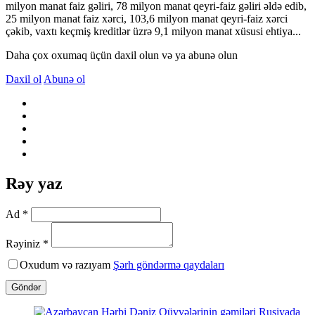
milyon manat faiz gəliri, 78 milyon manat qeyri-faiz gəliri əldə edib,
25 milyon manat faiz xərci, 103,6 milyon manat qeyri-faiz xərci
çəkib, vaxtı keçmiş kreditlər üzrə 9,1 milyon manat xüsusi ehtiya...
Daha çox oxumaq üçün daxil olun və ya abunə olun
Daxil ol
Abunə ol
Rəy yaz
Ad *
Rəyiniz *
Oxudum və razıyam
Şərh göndərmə qaydaları
Göndər