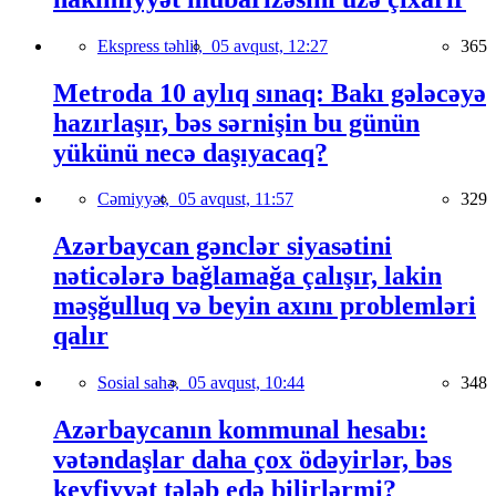
Ekspress təhlil,
05 avqust, 12:27
365
Metroda 10 aylıq sınaq: Bakı gələcəyə
hazırlaşır, bəs sərnişin bu günün
yükünü necə daşıyacaq?
Cəmiyyət,
05 avqust, 11:57
329
Azərbaycan gənclər siyasətini
nəticələrə bağlamağa çalışır, lakin
məşğulluq və beyin axını problemləri
qalır
Sosial sahə,
05 avqust, 10:44
348
Azərbaycanın kommunal hesabı:
vətəndaşlar daha çox ödəyirlər, bəs
keyfiyyət tələb edə bilirlərmi?