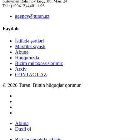
Süleyman Rəhimov küç.,186, Mən. 24
Tel.: (+99412) 440 11 96
agency@turan.az
Faydalı
İstifadə şərtləri
Məxfilik siyasti
Abunə
Haqqımızda
Bizim mütəxəssislərimiz
Arxiv
CONTACT AZ
© 2026 Turan. Bütün hüquqlar qorunur.
Abunə
Daxil ol
Bizi facebookda izləyin