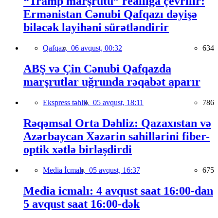
“Tramp marşrutu” reallığa çevrilir:
Ermənistan Cənubi Qafqazı dəyişə
biləcək layihəni sürətləndirir
Qafqaz,
06 avqust, 00:32
634
ABŞ və Çin Cənubi Qafqazda
marşrutlar uğrunda rəqabət aparır
Ekspress təhlil,
05 avqust, 18:11
786
Rəqəmsal Orta Dəhliz: Qazaxıstan və
Azərbaycan Xəzərin sahillərini fiber-
optik xətlə birləşdirdi
Media İcmalı,
05 avqust, 16:37
675
Media icmalı: 4 avqust saat 16:00-dan
5 avqust saat 16:00-dək