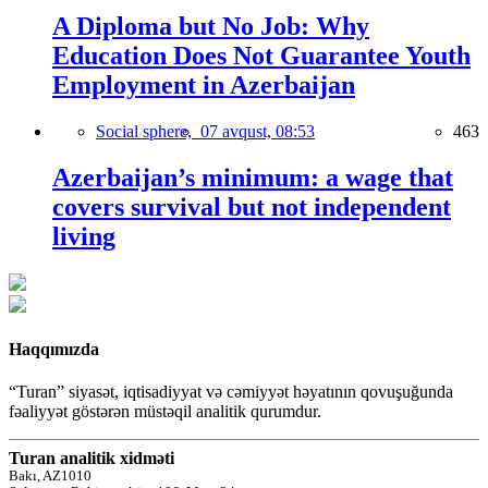
A Diploma but No Job: Why
Education Does Not Guarantee Youth
Employment in Azerbaijan
Social sphere,
07 avqust, 08:53
463
Azerbaijan’s minimum: a wage that
covers survival but not independent
living
Haqqımızda
“Turan” siyasət, iqtisadiyyat və cəmiyyət həyatının qovuşuğunda
fəaliyyət göstərən müstəqil analitik qurumdur.
Turan analitik xidməti
Bakı, AZ1010