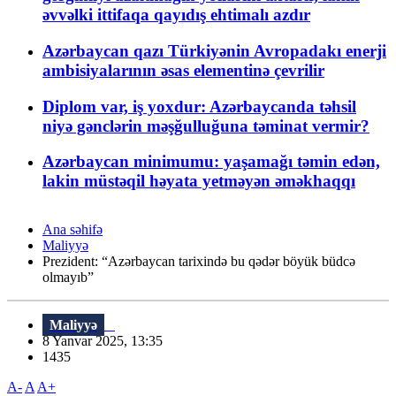
əvvəlki ittifaqa qayıdış ehtimalı azdır
Azərbaycan qazı Türkiyənin Avropadakı enerji
ambisiyalarının əsas elementinə çevrilir
Diplom var, iş yoxdur: Azərbaycanda təhsil
niyə gənclərin məşğulluğuna təminat vermir?
Azərbaycan minimumu: yaşamağı təmin edən,
lakin müstəqil həyata yetməyən əməkhaqqı
Ana səhifə
Maliyyə
Prezident: “Azərbaycan tarixində bu qədər böyük büdcə
olmayıb”
Maliyyə
8 Yanvar 2025, 13:35
1435
A-
A
A+