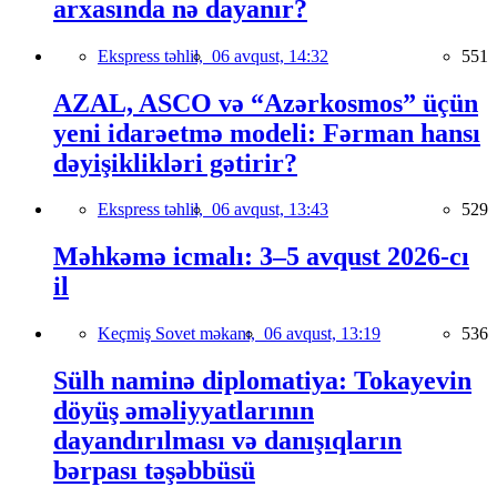
arxasında nə dayanır?
Ekspress təhlil,
06 avqust, 14:32
551
AZAL, ASCO və “Azərkosmos” üçün
yeni idarəetmə modeli: Fərman hansı
dəyişiklikləri gətirir?
Ekspress təhlil,
06 avqust, 13:43
529
Məhkəmə icmalı: 3–5 avqust 2026-cı
il
Keçmiş Sovet məkanı,
06 avqust, 13:19
536
Sülh naminə diplomatiya: Tokayevin
döyüş əməliyyatlarının
dayandırılması və danışıqların
bərpası təşəbbüsü