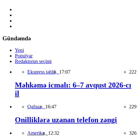
Gündəmdə
Yeni
Populyar
Redaktorun seçimi
Ekspress təhlil,
17:07
222
Məhkəmə icmalı: 6–7 avqust 2026-cı
il
Qafqaz,
16:47
229
Onilliklərə uzanan telefon zəngi
Amerika,
12:32
326