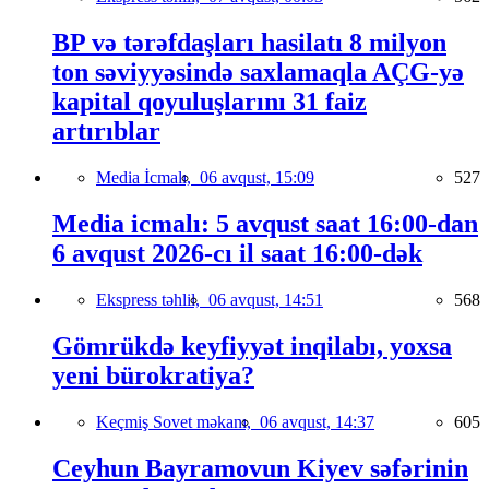
BP və tərəfdaşları hasilatı 8 milyon
ton səviyyəsində saxlamaqla AÇG-yə
kapital qoyuluşlarını 31 faiz
artırıblar
Media İcmalı,
06 avqust, 15:09
527
Media icmalı: 5 avqust saat 16:00-dan
6 avqust 2026-cı il saat 16:00-dək
Ekspress təhlil,
06 avqust, 14:51
568
Gömrükdə keyfiyyət inqilabı, yoxsa
yeni bürokratiya?
Keçmiş Sovet məkanı,
06 avqust, 14:37
605
Ceyhun Bayramovun Kiyev səfərinin