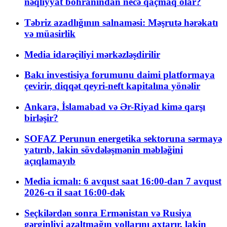
nəqliyyat böhranından necə qaçmaq olar?
Təbriz azadlığının salnaməsi: Məşrutə hərəkatı
və müasirlik
Media idarəçiliyi mərkəzləşdirilir
Bakı investisiya forumunu daimi platformaya
çevirir, diqqət qeyri-neft kapitalına yönəlir
Ankara, İslamabad və Ər-Riyad kimə qarşı
birləşir?
SOFAZ Perunun energetika sektoruna sərmayə
yatırıb, lakin sövdələşmənin məbləğini
açıqlamayıb
Media icmalı: 6 avqust saat 16:00-dan 7 avqust
2026-cı il saat 16:00-dək
Seçkilərdən sonra Ermənistan və Rusiya
gərginliyi azaltmağın yollarını axtarır, lakin