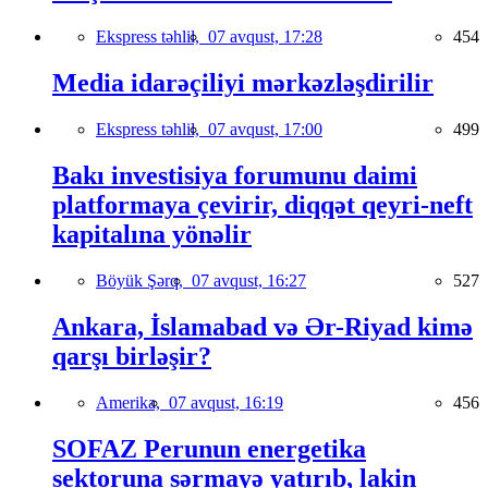
Ekspress təhlil,
07 avqust, 17:28
454
Media idarəçiliyi mərkəzləşdirilir
Ekspress təhlil,
07 avqust, 17:00
499
Bakı investisiya forumunu daimi
platformaya çevirir, diqqət qeyri-neft
kapitalına yönəlir
Böyük Şərq,
07 avqust, 16:27
527
Ankara, İslamabad və Ər-Riyad kimə
qarşı birləşir?
Amerika,
07 avqust, 16:19
456
SOFAZ Perunun energetika
sektoruna sərmayə yatırıb, lakin