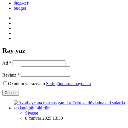
бюджет
budget
Rəy yaz
Ad *
Rəyiniz *
Oxudum və razıyam
Şərh göndərmə qaydaları
Göndər
Siyasət
8 Yanvar 2025 13:30