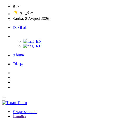
Bakı
0
31.4
C
Şənbə, 8 Avqust 2026
Daxil ol
Abunə
Əlaqə
Turan
Ekspress təhlil
İcmallar