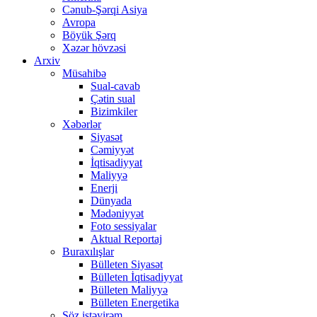
Cənub-Şərqi Asiya
Avropa
Böyük Şərq
Xəzər hövzəsi
Arxiv
Müsahibə
Sual-cavab
Çətin sual
Bizimkiler
Xəbərlər
Siyasət
Cəmiyyət
İqtisadiyyat
Maliyyə
Enerji
Dünyada
Mədəniyyət
Foto sessiyalar
Aktual Reportaj
Buraxılışlar
Bülleten Siyasət
Bülleten İqtisadiyyat
Bülleten Maliyyə
Bülleten Energetika
Söz istəyirəm