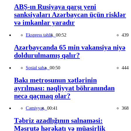
ABŞ-ın Rusiyaya qarşı yeni
sanksiyaları Azərbaycan üçün risklər
və imkanlar yaradır
Ekspress təhlil,
00:52
439
Azərbaycanda 65 min vakansiya niyə
doldurulmamış qalır?
Sosial sahə,
00:50
444
Bakı metrosunun xətlərinin
ayrılması: nəqliyyat böhranından
necə qaçmaq olar?
Cəmiyyət,
00:41
368
Təbriz azadlığının salnaməsi:
Məşrutə hərəkatı və müasirlik