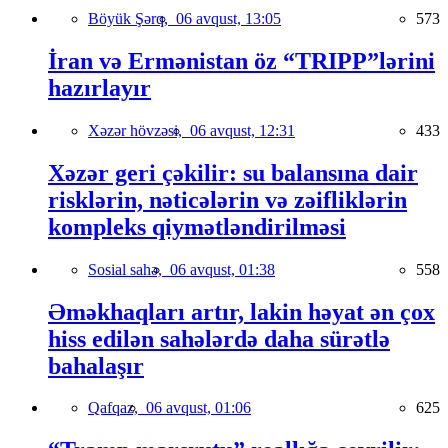
Böyük Şərq,
06 avqust, 13:05
573
İran və Ermənistan öz “TRIPP”lərini
hazırlayır
Xəzər hövzəsi,
06 avqust, 12:31
433
Xəzər geri çəkilir: su balansına dair
risklərin, nəticələrin və zəifliklərin
kompleks qiymətləndirilməsi
Sosial sahə,
06 avqust, 01:38
558
Əməkhaqları artır, lakin həyat ən çox
hiss edilən sahələrdə daha sürətlə
bahalaşır
Qafqaz,
06 avqust, 01:06
625