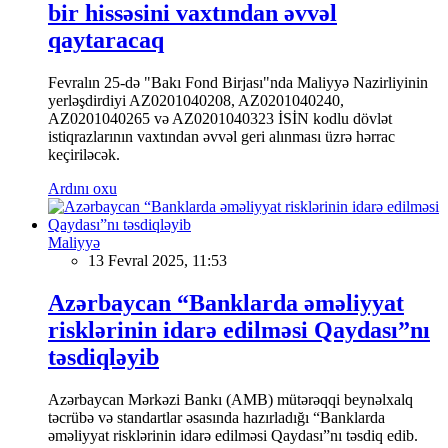
bir hissəsini vaxtından əvvəl
qaytaracaq
Fevralın 25-də "Bakı Fond Birjası"nda Maliyyə Nazirliyinin
yerləşdirdiyi AZ0201040208, AZ0201040240,
AZ0201040265 və AZ0201040323 İSİN kodlu dövlət
istiqrazlarının vaxtından əvvəl geri alınması üzrə hərrac
keçiriləcək.
Ardını oxu
Maliyyə
13 Fevral 2025, 11:53
Azərbaycan “Banklarda əməliyyat
risklərinin idarə edilməsi Qaydası”nı
təsdiqləyib
Azərbaycan Mərkəzi Bankı (AMB) mütərəqqi beynəlxalq
təcrübə və standartlar əsasında hazırladığı “Banklarda
əməliyyat risklərinin idarə edilməsi Qaydası”nı təsdiq edib.