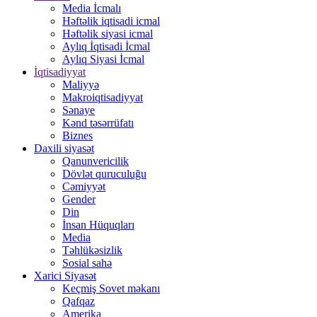
Media İcmalı
Həftəlik iqtisadi icmal
Həftəlik siyasi icmal
Aylıq İqtisadi İcmal
Aylıq Siyasi İcmal
İqtisadiyyat
Maliyyə
Makroiqtisadiyyat
Sənaye
Kənd təsərrüfatı
Biznes
Daxili siyasət
Qanunvericilik
Dövlət quruculuğu
Cəmiyyət
Gender
Din
İnsan Hüquqları
Media
Təhlükəsizlik
Sosial sahə
Xarici Siyasət
Keçmiş Sovet məkanı
Qafqaz
Amerika