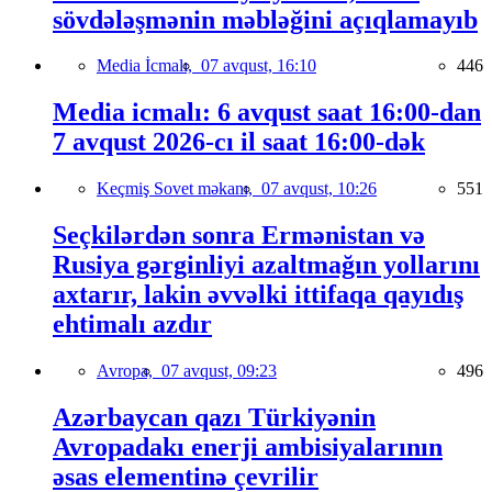
sövdələşmənin məbləğini açıqlamayıb
Media İcmalı,
07 avqust, 16:10
446
Media icmalı: 6 avqust saat 16:00-dan
7 avqust 2026-cı il saat 16:00-dək
Keçmiş Sovet məkanı,
07 avqust, 10:26
551
Seçkilərdən sonra Ermənistan və
Rusiya gərginliyi azaltmağın yollarını
axtarır, lakin əvvəlki ittifaqa qayıdış
ehtimalı azdır
Avropa,
07 avqust, 09:23
496
Azərbaycan qazı Türkiyənin
Avropadakı enerji ambisiyalarının
əsas elementinə çevrilir