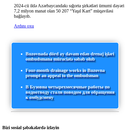
2024-cü ildə Azərbaycandakı sığorta şirkətləri ümumi dəyəri
7,2 milyon manat olan 50 207 “Yaşıl Kart” müqaviləsi
bağlayıb.
Ardını oxu
Buzovnada dörd ay davam edən drenaj işləri
ombudsmana müraciətə səbəb olub
Four-month drainage works in Buzovna
prompt an appeal to the ombudsman
В Бузовна четырехмесячные работы по
водоотводу стали поводом для обращения
к омбудсмену
Bizi sosial şəbəkələrdə izləyin