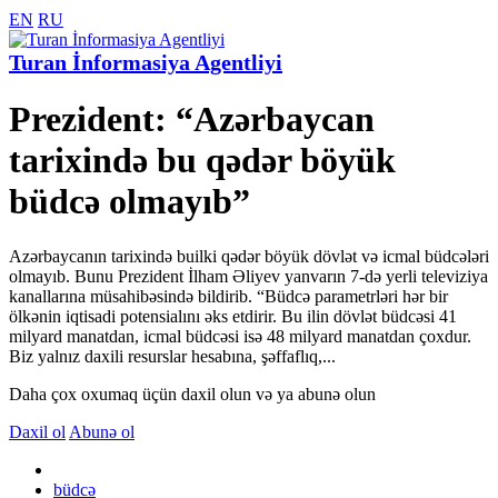
EN
RU
Turan İnformasiya Agentliyi
Prezident: “Azərbaycan
tarixində bu qədər böyük
büdcə olmayıb”
Azərbaycanın tarixində builki qədər böyük dövlət və icmal büdcələri
olmayıb. Bunu Prezident İlham Əliyev yanvarın 7-də yerli televiziya
kanallarına müsahibəsində bildirib. “Büdcə parametrləri hər bir
ölkənin iqtisadi potensialını əks etdirir. Bu ilin dövlət büdcəsi 41
milyard manatdan, icmal büdcəsi isə 48 milyard manatdan çoxdur.
Biz yalnız daxili resurslar hesabına, şəffaflıq,...
Daha çox oxumaq üçün daxil olun və ya abunə olun
Daxil ol
Abunə ol
büdcə