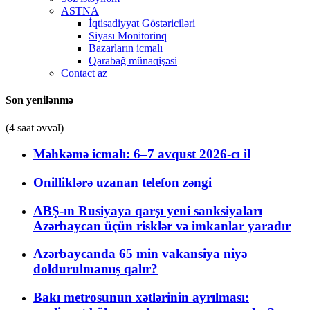
ASTNA
İqtisadiyyat Göstəriciləri
Siyası Monitorinq
Bazarların icmalı
Qarabağ münaqişəsi
Contact az
Son yenilənmə
(4 saat əvvəl)
Məhkəmə icmalı: 6–7 avqust 2026-cı il
Onilliklərə uzanan telefon zəngi
ABŞ-ın Rusiyaya qarşı yeni sanksiyaları
Azərbaycan üçün risklər və imkanlar yaradır
Azərbaycanda 65 min vakansiya niyə
doldurulmamış qalır?
Bakı metrosunun xətlərinin ayrılması: