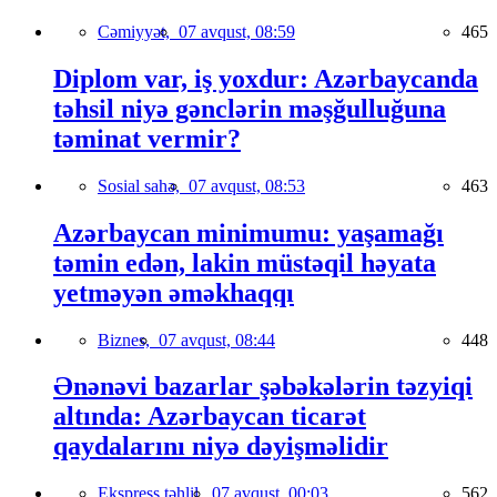
Cəmiyyət,
07 avqust, 08:59
465
Diplom var, iş yoxdur: Azərbaycanda
təhsil niyə gənclərin məşğulluğuna
təminat vermir?
Sosial sahə,
07 avqust, 08:53
463
Azərbaycan minimumu: yaşamağı
təmin edən, lakin müstəqil həyata
yetməyən əməkhaqqı
Biznes,
07 avqust, 08:44
448
Ənənəvi bazarlar şəbəkələrin təzyiqi
altında: Azərbaycan ticarət
qaydalarını niyə dəyişməlidir
Ekspress təhlil,
07 avqust, 00:03
562