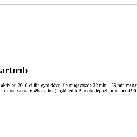
artırıb
aktivləri 2018-ci ilin eyni dövrü ilə müqayisədə 32 mln. 129 min mana
in manat yaxud 6,4% azalma) təşkil edib.Bankda depozitlərin həcmi 9