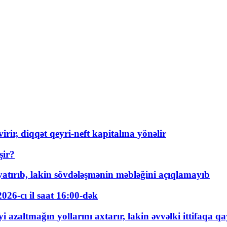
rir, diqqət qeyri-neft kapitalına yönəlir
şir?
tırıb, lakin sövdələşmənin məbləğini açıqlamayıb
026-cı il saat 16:00-dək
 azaltmağın yollarını axtarır, lakin əvvəlki ittifaqa qa