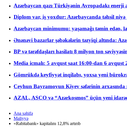
Azərbaycan qazı Türkiyənin Avropadakı enerji am
Diplom var, iş yoxdur: Azərbaycanda təhsil niyə
Azərbaycan minimumu: yaşamağı təmin edən, la
Ənənəvi bazarlar şəbəkələrin təzyiqi altında: Azə
BP və tərəfdaşları hasilatı 8 milyon ton səviyyəs
Media icmalı: 5 avqust saat 16:00-dan 6 avqust 2
Gömrükdə keyfiyyət inqilabı, yoxsa yeni bürokr
Ceyhun Bayramovun Kiyev səfərinin arxasında 
AZAL, ASCO və “Azərkosmos” üçün yeni idarəetm
Ana səhifə
Maliyyə
«Rabitabank» kapitalını 12,8% artırıb