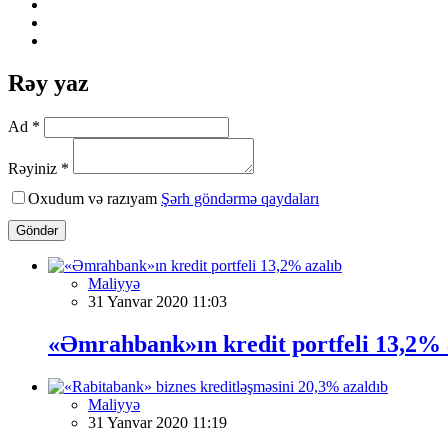
Rəy yaz
Ad *
Rəyiniz *
Oxudum və razıyam
Şərh göndərmə qaydaları
Göndər
Maliyyə
31 Yanvar 2020 11:03
«Əmrahbank»ın kredit portfeli 13,2% 
Maliyyə
31 Yanvar 2020 11:19