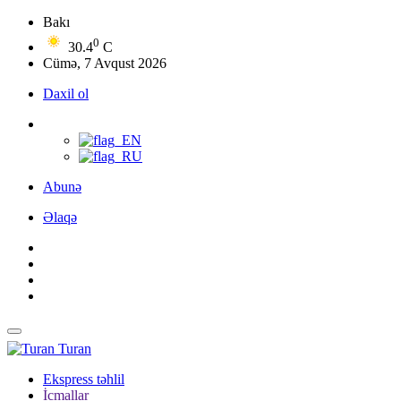
Bakı
0
30.4
C
Cümə, 7 Avqust 2026
Daxil ol
Abunə
Əlaqə
Turan
Ekspress təhlil
İcmallar