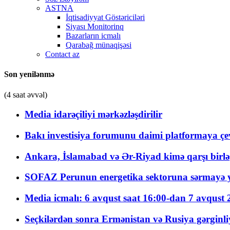
ASTNA
İqtisadiyyat Göstəriciləri
Siyası Monitorinq
Bazarların icmalı
Qarabağ münaqişəsi
Contact az
Son yenilənmə
(4 saat əvvəl)
Media idarəçiliyi mərkəzləşdirilir
Bakı investisiya forumunu daimi platformaya çevi
Ankara, İslamabad və Ər-Riyad kimə qarşı birlə
SOFAZ Perunun energetika sektoruna sərmayə ya
Media icmalı: 6 avqust saat 16:00-dan 7 avqust 2
Seçkilərdən sonra Ermənistan və Rusiya gərginliyi