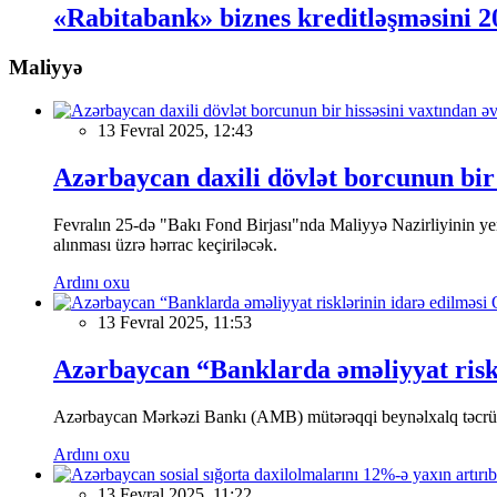
«Rabitabank» biznes kreditləşməsini 
Maliyyə
13 Fevral 2025, 12:43
Azərbaycan daxili dövlət borcunun bir 
Fevralın 25-də "Bakı Fond Birjası"nda Maliyyə Nazirliyinin
alınması üzrə hərrac keçiriləcək.
Ardını oxu
13 Fevral 2025, 11:53
Azərbaycan “Banklarda əməliyyat riskl
Azərbaycan Mərkəzi Bankı (AMB) mütərəqqi beynəlxalq təcrübə v
Ardını oxu
13 Fevral 2025, 11:22