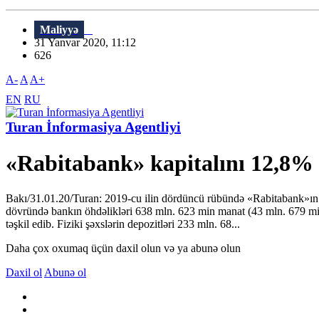
Maliyyə
31 Yanvar 2020, 11:12
626
A-
A
A+
EN
RU
Turan İnformasiya Agentliyi
«Rabitabank» kapitalını 12,8% 
Bakı/31.01.20/Turan: 2019-cu ilin dördüncü rübündə «Rabitabank»ın 
dövründə bankın öhdəlikləri 638 mln. 623 min manat (43 mln. 679 m
təşkil edib. Fiziki şəxslərin depozitləri 233 mln. 68...
Daha çox oxumaq üçün daxil olun və ya abunə olun
Daxil ol
Abunə ol