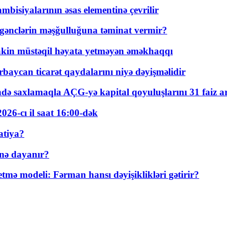
bisiyalarının əsas elementinə çevrilir
 gənclərin məşğulluğuna təminat vermir?
kin müstəqil həyata yetməyən əməkhaqqı
rbaycan ticarət qaydalarını niyə dəyişməlidir
ində saxlamaqla AÇG-yə kapital qoyuluşlarını 31 faiz ar
026-cı il saat 16:00-dək
atiya?
nə dayanır?
ə modeli: Fərman hansı dəyişiklikləri gətirir?