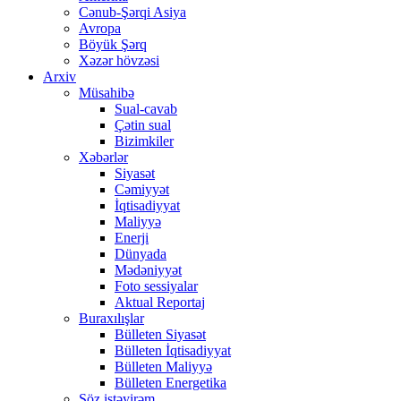
Cənub-Şərqi Asiya
Avropa
Böyük Şərq
Xəzər hövzəsi
Arxiv
Müsahibə
Sual-cavab
Çətin sual
Bizimkiler
Xəbərlər
Siyasət
Cəmiyyət
İqtisadiyyat
Maliyyə
Enerji
Dünyada
Mədəniyyət
Foto sessiyalar
Aktual Reportaj
Buraxılışlar
Bülleten Siyasət
Bülleten İqtisadiyyat
Bülleten Maliyyə
Bülleten Energetika
Söz istəyirəm