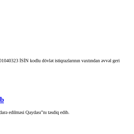
0323 İSİN kodlu dövlət istiqrazlarının vaxtından əvvəl geri
ib
arə edilməsi Qaydası”nı təsdiq edib.