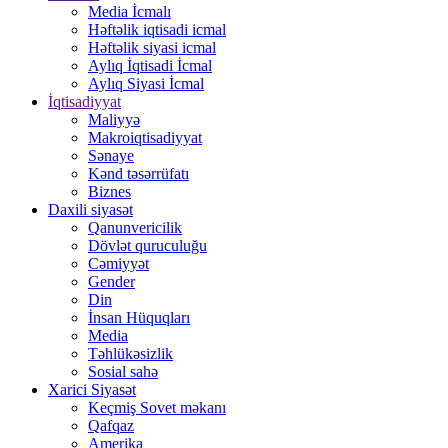
Media İcmalı
Həftəlik iqtisadi icmal
Həftəlik siyasi icmal
Aylıq İqtisadi İcmal
Aylıq Siyasi İcmal
İqtisadiyyat
Maliyyə
Makroiqtisadiyyat
Sənaye
Kənd təsərrüfatı
Biznes
Daxili siyasət
Qanunvericilik
Dövlət quruculuğu
Cəmiyyət
Gender
Din
İnsan Hüquqları
Media
Təhlükəsizlik
Sosial sahə
Xarici Siyasət
Keçmiş Sovet məkanı
Qafqaz
Amerika