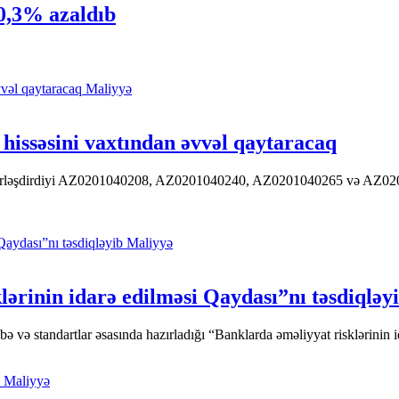
20,3% azaldıb
Maliyyə
hissəsini vaxtından əvvəl qaytaracaq
 yerləşdirdiyi AZ0201040208, AZ0201040240, AZ0201040265 və AZ020104
Maliyyə
ərinin idarə edilməsi Qaydası”nı təsdiqləy
ə standartlar əsasında hazırladığı “Banklarda əməliyyat risklərinin id
Maliyyə