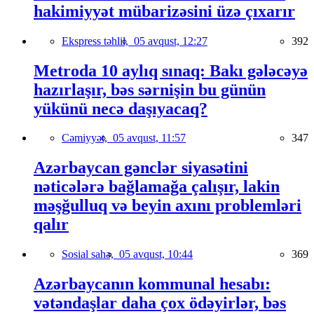
hakimiyyət mübarizəsini üzə çıxarır
Ekspress təhlil,
05 avqust, 12:27
392
Metroda 10 aylıq sınaq: Bakı gələcəyə
hazırlaşır, bəs sərnişin bu günün
yükünü necə daşıyacaq?
Cəmiyyət,
05 avqust, 11:57
347
Azərbaycan gənclər siyasətini
nəticələrə bağlamağa çalışır, lakin
məşğulluq və beyin axını problemləri
qalır
Sosial sahə,
05 avqust, 10:44
369
Azərbaycanın kommunal hesabı:
vətəndaşlar daha çox ödəyirlər, bəs