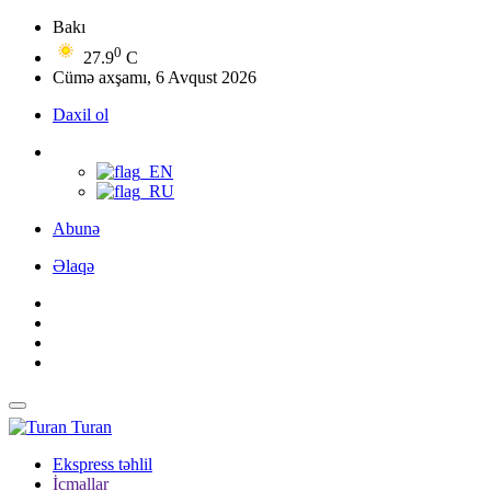
Bakı
0
27.9
C
Cümə axşamı, 6 Avqust 2026
Daxil ol
Abunə
Əlaqə
Turan
Ekspress təhlil
İcmallar