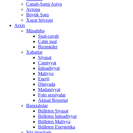
Cənub-Şərqi Asiya
Avropa
Böyük Şərq
Xəzər hövzəsi
Arxiv
Müsahibə
Sual-cavab
Çətin sual
Bizimkiler
Xəbərlər
Siyasət
Cəmiyyət
İqtisadiyyat
Maliyyə
Enerji
Dünyada
Mədəniyyət
Foto sessiyalar
Aktual Reportaj
Buraxılışlar
Bülleten Siyasət
Bülleten İqtisadiyyat
Bülleten Maliyyə
Bülleten Energetika
Söz istəyirəm