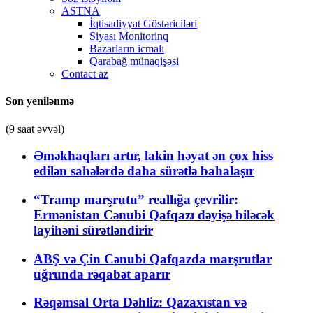
ASTNA
İqtisadiyyat Göstəriciləri
Siyası Monitorinq
Bazarların icmalı
Qarabağ münaqişəsi
Contact az
Son yenilənmə
(9 saat əvvəl)
Əməkhaqları artır, lakin həyat ən çox hiss
edilən sahələrdə daha sürətlə bahalaşır
“Tramp marşrutu” reallığa çevrilir:
Ermənistan Cənubi Qafqazı dəyişə biləcək
layihəni sürətləndirir
ABŞ və Çin Cənubi Qafqazda marşrutlar
uğrunda rəqabət aparır
Rəqəmsal Orta Dəhliz: Qazaxıstan və