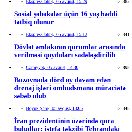
Ekspress təhlil,
05 avqust, 15:29
382
Sosial şəbəkələr üçün 16 yaş həddi
tətbiq olunur
Ekspress təhlil,
05 avqust, 15:12
341
Dövlət əmlakının qurumlar arasında
verilməsi qaydaları sadələşdirilib
Cəmiyyət,
05 avqust, 14:30
898
Buzovnada dörd ay davam edən
drenaj işləri ombudsmana müraciətə
səbəb olub
Böyük Şərq,
05 avqust, 13:05
348
İran prezidentinin üzərində qara
buludlar: istefa təkzibi Tehrandakı