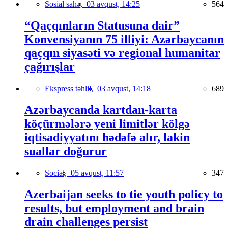
Sosial sahə,
03 avqust, 14:25
564
“Qaçqınların Statusuna dair”
Konvensiyanın 75 illiyi: Azərbaycanın
qaçqın siyasəti və regional humanitar
çağırışlar
Ekspress təhlil,
03 avqust, 14:18
689
Azərbaycanda kartdan-karta
köçürmələrə yeni limitlər kölgə
iqtisadiyyatını hədəfə alır, lakin
suallar doğurur
Social,
05 avqust, 11:57
347
Azerbaijan seeks to tie youth policy to
results, but employment and brain
drain challenges persist