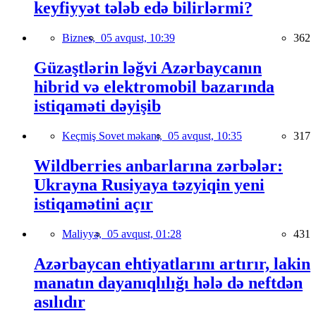
keyfiyyət tələb edə bilirlərmi?
Biznes,
05 avqust, 10:39
362
Güzəştlərin ləğvi Azərbaycanın
hibrid və elektromobil bazarında
istiqaməti dəyişib
Keçmiş Sovet məkanı,
05 avqust, 10:35
317
Wildberries anbarlarına zərbələr:
Ukrayna Rusiyaya təzyiqin yeni
istiqamətini açır
Maliyyə,
05 avqust, 01:28
431
Azərbaycan ehtiyatlarını artırır, lakin
manatın dayanıqlılığı hələ də neftdən
asılıdır