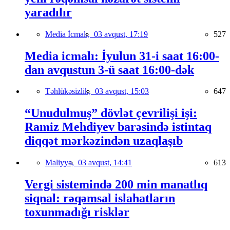
yaradılır
Media İcmalı,
03 avqust, 17:19
527
Media icmalı: İyulun 31-i saat 16:00-
dan avqustun 3-ü saat 16:00-dək
Təhlükəsizlik,
03 avqust, 15:03
647
“Unudulmuş” dövlət çevrilişi işi:
Ramiz Mehdiyev barəsində istintaq
diqqət mərkəzindən uzaqlaşıb
Maliyyə,
03 avqust, 14:41
613
Vergi sistemində 200 min manatlıq
siqnal: rəqəmsal islahatların
toxunmadığı risklər