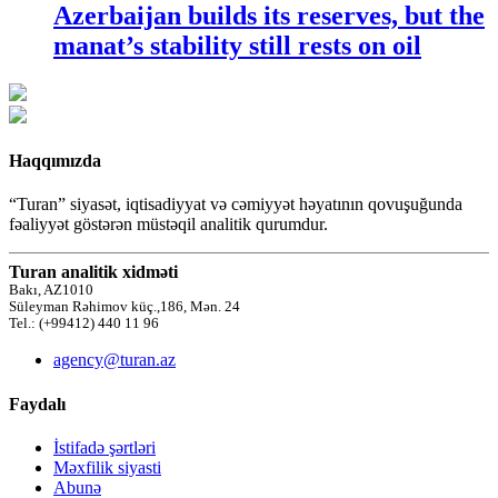
Azerbaijan builds its reserves, but the
manat’s stability still rests on oil
Haqqımızda
“Turan” siyasət, iqtisadiyyat və cəmiyyət həyatının qovuşuğunda
fəaliyyət göstərən müstəqil analitik qurumdur.
Turan analitik xidməti
Bakı, AZ1010
Süleyman Rəhimov küç.,186, Mən. 24
Tel.: (+99412) 440 11 96
agency@turan.az
Faydalı
İstifadə şərtləri
Məxfilik siyasti
Abunə