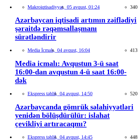
Makroiqtisadiyyat,
05 avqust, 01:24
340
Azərbaycan iqtisadi artımın zəiflədiyi
şəraitdə rəqəmsallaşmanı
sürətləndirir
Media İcmalı,
04 avqust, 16:04
413
Media icmalı: Avqustun 3-ü saat
16:00-dan avqustun 4-ü saat 16:00-
dək
Ekspress təhlil,
04 avqust, 14:50
520
Azərbaycanda gömrük səlahiyyətləri
yenidən bölüşdürülür: islahat
çevikliyi artıracaqmı?
Ekspress təhlil,
04 avqust, 14:45
448