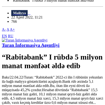
“Rabitəbank” I rübdə 5 milyon manat mənfəət əldə edib
Maliyyə
22 Aprel 2022, 11:21
766
A-
A
A+
EN
RU
Turan İnformasiya Agentliyi
“Rabitəbank” I rübdə 5 milyon
manat mənfəət əldə edib
Bakı/22.04.22/Turan: “Rabitəbank” 2022-ci ilin I rübünün yekunları
ilə bağlı maliyyə göstəricilərini açıqlayıb.Bank rüb ərzində 5,1
milyon manat mənfəət əldə edib.Bu, ötən ilin eyni dövrü ilə
müqayisədə 45,2% çoxdur.Hesabat dövründə “Rabitəbank” 15,5
milyon manat faiz gəliri, 10,1 milyon manat qeyri-faiz gəliri əldə
edib, 4,5 milyon manat faiz xərci, 15,3 milyon manat qeyri-faiz xərci
çəkib, vaxtı keçmiş kreditlər üzrə 0,6 milyon manat xüsusi eht...