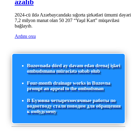
azalıb
2024-cü ildə Azərbaycandakı sığorta şirkətləri ümumi dəyəri
7,2 milyon manat olan 50 207 “Yaşıl Kart” müqaviləsi
bağlayıb.
Ardını oxu
Buzovnada dörd ay davam edən drenaj işləri
ombudsmana müraciətə səbəb olub
Four-month drainage works in Buzovna
prompt an appeal to the ombudsman
В Бузовна четырехмесячные работы по
водоотводу стали поводом для обращения
к омбудсмену