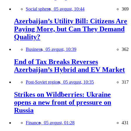
Social sphere,
05 avqust, 10:44
369
Azerbaijan’s Utility Bill: Citizens Are
Paying More, but Can They Demand
Quality?
Business,
05 avqust, 10:39
362
End of Tax Breaks Reverses
Azerbaijan’s Hybrid and EV Market
Post-Soviet region,
05 avqust, 10:35
317
Strikes on Wildberries: Ukraine
opens a new front of pressure on
Russia
Finance,
05 avqust, 01:28
431