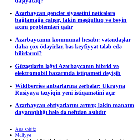
daşıyacaq?
Azərbaycan gənclər siyasətini nəticələrə
bağlamağa çalışır, lakin məşğulluq və beyin
axını problemləri qalır
Azərbaycanın kommunal hesabı: vətəndaşlar
daha çox ödəyirlər, bəs keyfiyyət tələb edə
bilirlərmi?
Güzəştlərin ləğvi Azərbaycanın hibrid və
elektromobil bazarında istiqaməti dəyişib
Wildberries anbarlarına zərbələr: Ukrayna
Rusiyaya təzyiqin yeni istiqamətini açır
Azərbaycan ehtiyatlarını artırır, lakin manatın
dayanıqlılığı hələ də neftdən asılıdır
Ana səhifə
Maliyyə