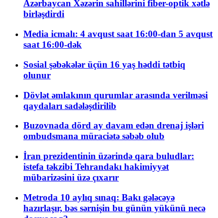
Azərbaycan Xəzərin sahillərini fiber-optik xətlə
birləşdirdi
Media icmalı: 4 avqust saat 16:00-dan 5 avqust
saat 16:00-dək
Sosial şəbəkələr üçün 16 yaş həddi tətbiq
olunur
Dövlət əmlakının qurumlar arasında verilməsi
qaydaları sadələşdirilib
Buzovnada dörd ay davam edən drenaj işləri
ombudsmana müraciətə səbəb olub
İran prezidentinin üzərində qara buludlar:
istefa təkzibi Tehrandakı hakimiyyət
mübarizəsini üzə çıxarır
Metroda 10 aylıq sınaq: Bakı gələcəyə
hazırlaşır, bəs sərnişin bu günün yükünü necə