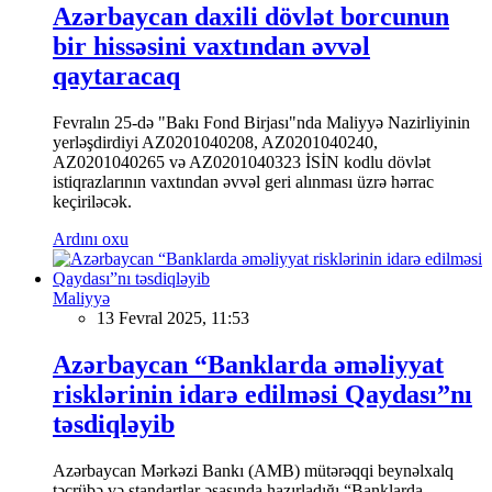
Azərbaycan daxili dövlət borcunun
bir hissəsini vaxtından əvvəl
qaytaracaq
Fevralın 25-də "Bakı Fond Birjası"nda Maliyyə Nazirliyinin
yerləşdirdiyi AZ0201040208, AZ0201040240,
AZ0201040265 və AZ0201040323 İSİN kodlu dövlət
istiqrazlarının vaxtından əvvəl geri alınması üzrə hərrac
keçiriləcək.
Ardını oxu
Maliyyə
13 Fevral 2025, 11:53
Azərbaycan “Banklarda əməliyyat
risklərinin idarə edilməsi Qaydası”nı
təsdiqləyib
Azərbaycan Mərkəzi Bankı (AMB) mütərəqqi beynəlxalq
təcrübə və standartlar əsasında hazırladığı “Banklarda