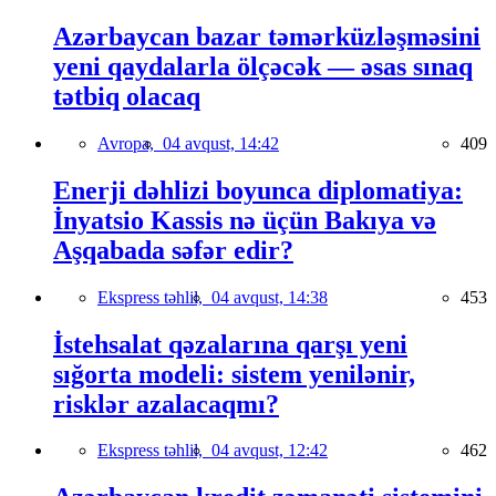
Azərbaycan bazar təmərküzləşməsini
yeni qaydalarla ölçəcək — əsas sınaq
tətbiq olacaq
Avropa,
04 avqust, 14:42
409
Enerji dəhlizi boyunca diplomatiya:
İnyatsio Kassis nə üçün Bakıya və
Aşqabada səfər edir?
Ekspress təhlil,
04 avqust, 14:38
453
İstehsalat qəzalarına qarşı yeni
sığorta modeli: sistem yenilənir,
risklər azalacaqmı?
Ekspress təhlil,
04 avqust, 12:42
462