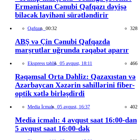
Ermənistan Cənubi Qafqazı dəyişə
biləcək layihəni sürətləndirir
Qafqaz,
00:32
328
ABŞ və Çin Cənubi Qafqazda
marşrutlar uğrunda rəqabət aparır
Ekspress təhlil,
05 avqust, 18:11
466
Rəqəmsal Orta Dəhliz: Qazaxıstan və
Azərbaycan Xəzərin sahillərini fiber-
optik xətlə birləşdirdi
Media İcmalı,
05 avqust, 16:37
402
Media icmalı: 4 avqust saat 16:00-dan
5 avqust saat 16:00-dək