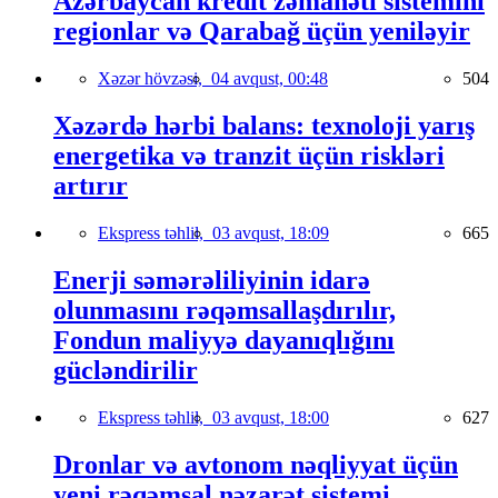
Azərbaycan kredit zəmanəti sistemini
regionlar və Qarabağ üçün yeniləyir
Xəzər hövzəsi,
04 avqust, 00:48
504
Xəzərdə hərbi balans: texnoloji yarış
energetika və tranzit üçün riskləri
artırır
Ekspress təhlil,
03 avqust, 18:09
665
Enerji səmərəliliyinin idarə
olunmasını rəqəmsallaşdırılır,
Fondun maliyyə dayanıqlığını
gücləndirilir
Ekspress təhlil,
03 avqust, 18:00
627
Dronlar və avtonom nəqliyyat üçün
yeni rəqəmsal nəzarət sistemi