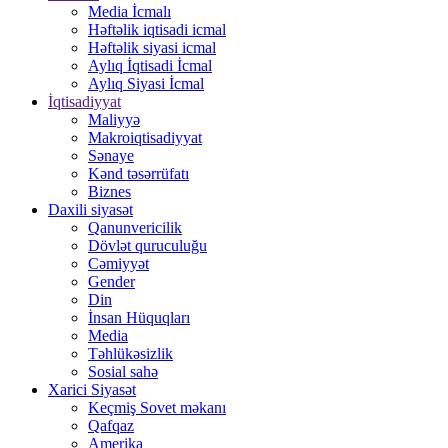
Media İcmalı
Həftəlik iqtisadi icmal
Həftəlik siyasi icmal
Aylıq İqtisadi İcmal
Aylıq Siyasi İcmal
İqtisadiyyat
Maliyyə
Makroiqtisadiyyat
Sənaye
Kənd təsərrüfatı
Biznes
Daxili siyasət
Qanunvericilik
Dövlət quruculuğu
Cəmiyyət
Gender
Din
İnsan Hüquqları
Media
Təhlükəsizlik
Sosial sahə
Xarici Siyasət
Keçmiş Sovet məkanı
Qafqaz
Amerika