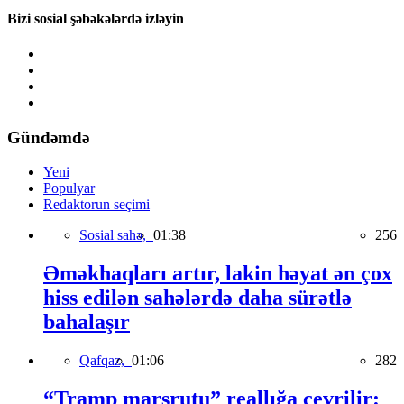
Bizi sosial şəbəkələrdə izləyin
Gündəmdə
Yeni
Populyar
Redaktorun seçimi
Sosial sahə,
01:38
256
Əməkhaqları artır, lakin həyat ən çox
hiss edilən sahələrdə daha sürətlə
bahalaşır
Qafqaz,
01:06
282
“Tramp marşrutu” reallığa çevrilir: