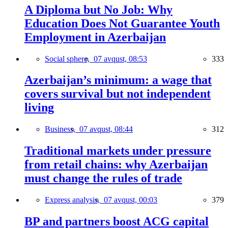
A Diploma but No Job: Why
Education Does Not Guarantee Youth
Employment in Azerbaijan
Social sphere,
07 avqust, 08:53
333
Azerbaijan’s minimum: a wage that
covers survival but not independent
living
Business,
07 avqust, 08:44
312
Traditional markets under pressure
from retail chains: why Azerbaijan
must change the rules of trade
Express analysis,
07 avqust, 00:03
379
BP and partners boost ACG capital