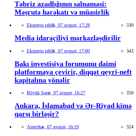
Təbriz azadlığının salnaməsi:
Məşrutə hərəkatı və müasirlik
Ekspress təhlil,
07 avqust, 17:28
330
Media idarəçiliyi mərkəzləşdirilir
Ekspress təhlil,
07 avqust, 17:00
343
Bakı investisiya forumunu daimi
platformaya çevirir, diqqət qeyri-neft
kapitalına yönəlir
Böyük Şərq,
07 avqust, 16:27
350
Ankara, İslamabad və Ər-Riyad kimə
qarşı birləşir?
Amerika,
07 avqust, 16:19
324