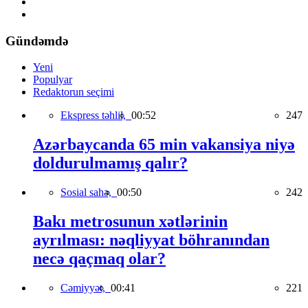
Gündəmdə
Yeni
Populyar
Redaktorun seçimi
Ekspress təhlil,
00:52
247
Azərbaycanda 65 min vakansiya niyə
doldurulmamış qalır?
Sosial sahə,
00:50
242
Bakı metrosunun xətlərinin
ayrılması: nəqliyyat böhranından
necə qaçmaq olar?
Cəmiyyət,
00:41
221