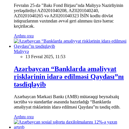
Fevralın 25-də "Bakı Fond Birjası"nda Maliyyə Nazirliyinin
yerləşdirdiyi AZ0201040208, AZ0201040240,
AZ0201040265 və AZ0201040323 İSİN kodlu dövlət
istiqrazlarının vaxtından əvvəl geri alınması üzrə hərrac
keçiriləcək.
Ardını oxu
Maliyyə
13 Fevral 2025, 11:53
Azərbaycan “Banklarda əməliyyat
risklərinin idarə edilməsi Qaydası”nı
təsdiqləyib
Azərbaycan Mərkəzi Bankı (AMB) mütərəqqi beynəlxalq
təcrübə və standartlar əsasında hazırladığı “Banklarda
əməliyyat risklərinin idarə edilməsi Qaydası”nı təsdiq edib.
Ardını oxu