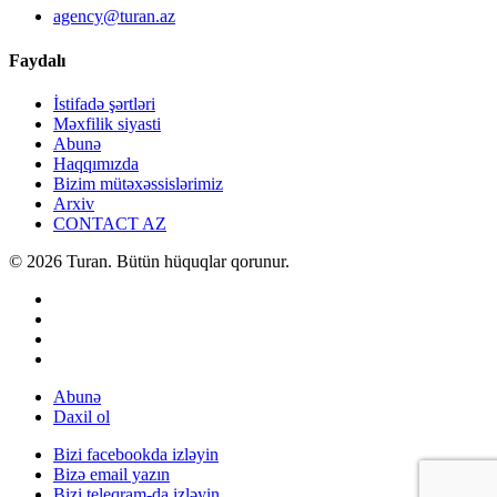
agency@turan.az
Faydalı
İstifadə şərtləri
Məxfilik siyasti
Abunə
Haqqımızda
Bizim mütəxəssislərimiz
Arxiv
CONTACT AZ
© 2026 Turan. Bütün hüquqlar qorunur.
Abunə
Daxil ol
Bizi facebookda izləyin
Bizə email yazın
Bizi teleqram-da izləyin