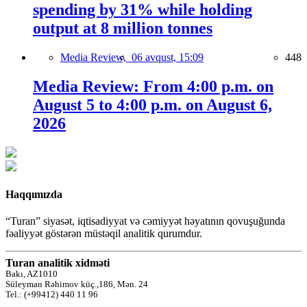
spending by 31% while holding
output at 8 million tonnes
Media Review,
06 avqust, 15:09
448
Media Review: From 4:00 p.m. on
August 5 to 4:00 p.m. on August 6,
2026
Haqqımızda
“Turan” siyasət, iqtisadiyyat və cəmiyyət həyatının qovuşuğunda
fəaliyyət göstərən müstəqil analitik qurumdur.
Turan analitik xidməti
Bakı, AZ1010
Süleyman Rəhimov küç.,186, Mən. 24
Tel.: (+99412) 440 11 96