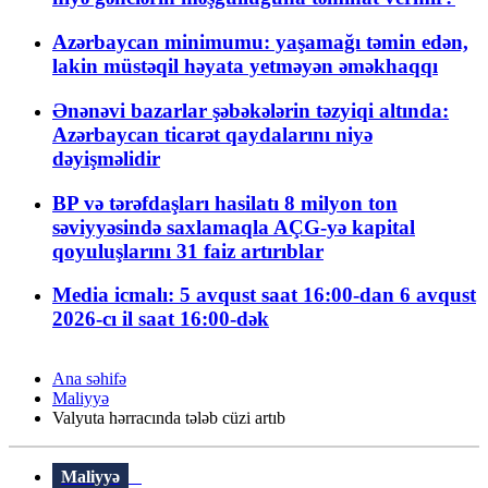
Azərbaycan minimumu: yaşamağı təmin edən,
lakin müstəqil həyata yetməyən əməkhaqqı
Ənənəvi bazarlar şəbəkələrin təzyiqi altında:
Azərbaycan ticarət qaydalarını niyə
dəyişməlidir
BP və tərəfdaşları hasilatı 8 milyon ton
səviyyəsində saxlamaqla AÇG-yə kapital
qoyuluşlarını 31 faiz artırıblar
Media icmalı: 5 avqust saat 16:00-dan 6 avqust
2026-cı il saat 16:00-dək
Ana səhifə
Maliyyə
Valyuta hərracında tələb cüzi artıb
Maliyyə