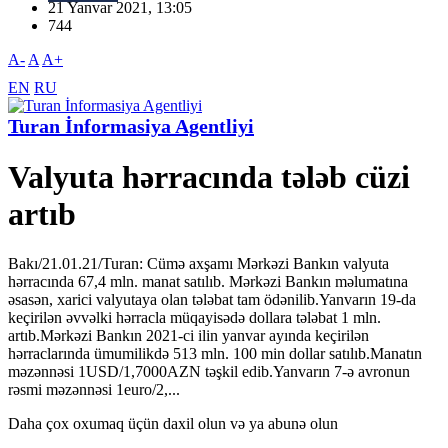
21 Yanvar 2021, 13:05
744
A-
A
A+
EN
RU
Turan İnformasiya Agentliyi
Valyuta hərracında tələb cüzi
artıb
Bakı/21.01.21/Turan: Cümə axşamı Mərkəzi Bankın valyuta
hərracında 67,4 mln. manat satılıb. Mərkəzi Bankın məlumatına
əsasən, xarici valyutaya olan tələbat tam ödənilib.Yanvarın 19-da
keçirilən əvvəlki hərracla müqayisədə dollara tələbat 1 mln.
artıb.Mərkəzi Bankın 2021-ci ilin yanvar ayında keçirilən
hərraclarında ümumilikdə 513 mln. 100 min dollar satılıb.Manatın
məzənnəsi 1USD/1,7000AZN təşkil edib.Yanvarın 7-ə avronun
rəsmi məzənnəsi 1euro/2,...
Daha çox oxumaq üçün daxil olun və ya abunə olun