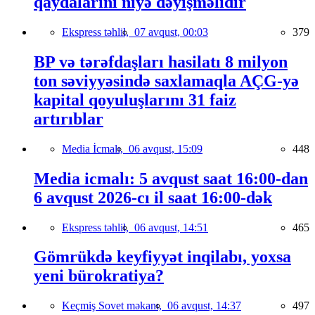
qaydalarını niyə dəyişməlidir
Ekspress təhlil,
07 avqust, 00:03
379
BP və tərəfdaşları hasilatı 8 milyon
ton səviyyəsində saxlamaqla AÇG-yə
kapital qoyuluşlarını 31 faiz
artırıblar
Media İcmalı,
06 avqust, 15:09
448
Media icmalı: 5 avqust saat 16:00-dan
6 avqust 2026-cı il saat 16:00-dək
Ekspress təhlil,
06 avqust, 14:51
465
Gömrükdə keyfiyyət inqilabı, yoxsa
yeni bürokratiya?
Keçmiş Sovet məkanı,
06 avqust, 14:37
497