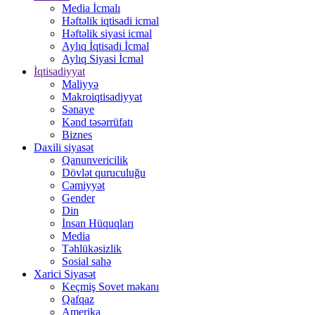
Media İcmalı
Həftəlik iqtisadi icmal
Həftəlik siyasi icmal
Aylıq İqtisadi İcmal
Aylıq Siyasi İcmal
İqtisadiyyat
Maliyyə
Makroiqtisadiyyat
Sənaye
Kənd təsərrüfatı
Biznes
Daxili siyasət
Qanunvericilik
Dövlət quruculuğu
Cəmiyyət
Gender
Din
İnsan Hüquqları
Media
Təhlükəsizlik
Sosial sahə
Xarici Siyasət
Keçmiş Sovet məkanı
Qafqaz
Amerika