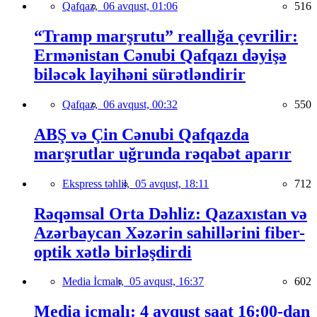
Qafqaz,
06 avqust, 01:06
516
“Tramp marşrutu” reallığa çevrilir:
Ermənistan Cənubi Qafqazı dəyişə
biləcək layihəni sürətləndirir
Qafqaz,
06 avqust, 00:32
550
ABŞ və Çin Cənubi Qafqazda
marşrutlar uğrunda rəqabət aparır
Ekspress təhlil,
05 avqust, 18:11
712
Rəqəmsal Orta Dəhliz: Qazaxıstan və
Azərbaycan Xəzərin sahillərini fiber-
optik xətlə birləşdirdi
Media İcmalı,
05 avqust, 16:37
602
Media icmalı: 4 avqust saat 16:00-dan