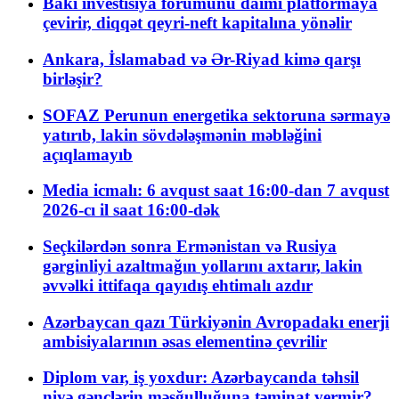
Bakı investisiya forumunu daimi platformaya
çevirir, diqqət qeyri-neft kapitalına yönəlir
Ankara, İslamabad və Ər-Riyad kimə qarşı
birləşir?
SOFAZ Perunun energetika sektoruna sərmayə
yatırıb, lakin sövdələşmənin məbləğini
açıqlamayıb
Media icmalı: 6 avqust saat 16:00-dan 7 avqust
2026-cı il saat 16:00-dək
Seçkilərdən sonra Ermənistan və Rusiya
gərginliyi azaltmağın yollarını axtarır, lakin
əvvəlki ittifaqa qayıdış ehtimalı azdır
Azərbaycan qazı Türkiyənin Avropadakı enerji
ambisiyalarının əsas elementinə çevrilir
Diplom var, iş yoxdur: Azərbaycanda təhsil
niyə gənclərin məşğulluğuna təminat vermir?