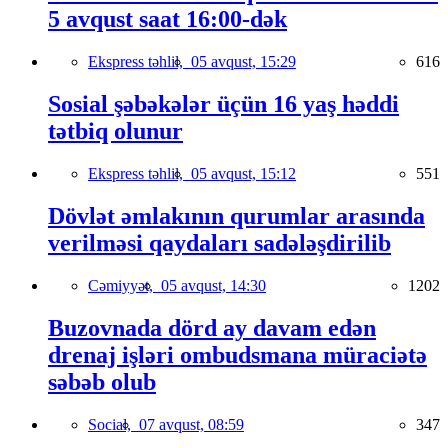
5 avqust saat 16:00-dək
Ekspress təhlil,
05 avqust, 15:29
616
Sosial şəbəkələr üçün 16 yaş həddi
tətbiq olunur
Ekspress təhlil,
05 avqust, 15:12
551
Dövlət əmlakının qurumlar arasında
verilməsi qaydaları sadələşdirilib
Cəmiyyət,
05 avqust, 14:30
1202
Buzovnada dörd ay davam edən
drenaj işləri ombudsmana müraciətə
səbəb olub
Social,
07 avqust, 08:59
347