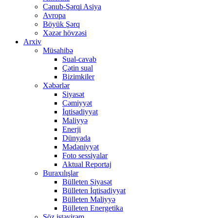
Cənub-Şərqi Asiya
Avropa
Böyük Şərq
Xəzər hövzəsi
Arxiv
Müsahibə
Sual-cavab
Çətin sual
Bizimkiler
Xəbərlər
Siyasət
Cəmiyyət
İqtisadiyyat
Maliyyə
Enerji
Dünyada
Mədəniyyət
Foto sessiyalar
Aktual Reportaj
Buraxılışlar
Bülleten Siyasət
Bülleten İqtisadiyyat
Bülleten Maliyyə
Bülleten Energetika
Söz istəyirəm