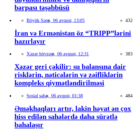
bərpası təşəbbüsü
Böyük Şərq,
06 avqust, 13:05
432
İran və Ermənistan öz “TRIPP”lərini
hazırlayır
Xəzər hövzəsi,
06 avqust, 12:31
383
Xəzər geri çəkilir: su balansına dair
risklərin, nəticələrin və zəifliklərin
kompleks qiymətləndirilməsi
Sosial sahə,
06 avqust, 01:38
484
Əməkhaqları artır, lakin həyat ən çox
hiss edilən sahələrdə daha sürətlə
bahalaşır