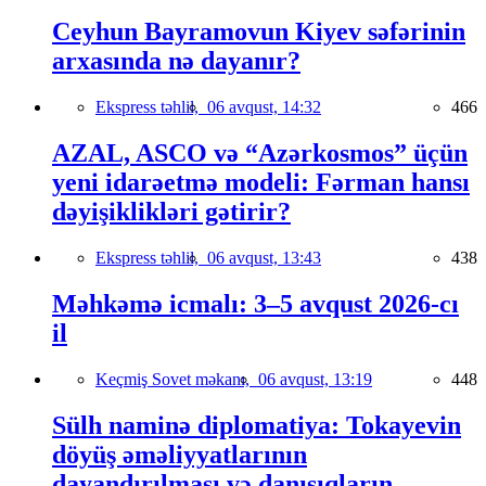
Ceyhun Bayramovun Kiyev səfərinin
arxasında nə dayanır?
Ekspress təhlil,
06 avqust, 14:32
466
AZAL, ASCO və “Azərkosmos” üçün
yeni idarəetmə modeli: Fərman hansı
dəyişiklikləri gətirir?
Ekspress təhlil,
06 avqust, 13:43
438
Məhkəmə icmalı: 3–5 avqust 2026-cı
il
Keçmiş Sovet məkanı,
06 avqust, 13:19
448
Sülh naminə diplomatiya: Tokayevin
döyüş əməliyyatlarının
dayandırılması və danışıqların