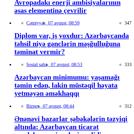
Avropadakı enerji ambisiyalarının
əsas elementinə çevrilir
Cəmiyyət,
07 avqust, 08:59
347
Diplom var, iş yoxdur: Azərbaycanda
təhsil niyə gənclərin məşğulluğuna
təminat vermir?
Sosial sahə,
07 avqust, 08:53
333
Azərbaycan minimumu: yaşamağı
təmin edən, lakin müstəqil həyata
yetməyən əməkhaqqı
Biznes,
07 avqust, 08:44
312
Ənənəvi bazarlar şəbəkələrin təzyiqi
altında: Azərbaycan ticarət