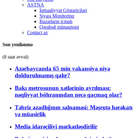
ASTNA
İqtisadiyyat Göstəriciləri
Siyası Monitorinq
Bazarların icmalı
Qarabağ münaqişəsi
Contact az
Son yenilənmə
(8 saat əvvəl)
Azərbaycanda 65 min vakansiya niyə
doldurulmamış qalır?
Bakı metrosunun xətlərinin ayrılması:
nəqliyyat böhranından necə qaçmaq olar?
Təbriz azadlığının salnaməsi: Məşrutə hərəkatı
və müasirlik
Media idarəçiliyi mərkəzləşdirilir