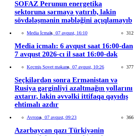
SOFAZ Perunun energetika
sektoruna sərmayə yatırıb, lakin
sövdələşmənin məbləğini açıqlamayıb
Media İcmalı,
07 avqust, 16:10
312
Media icmalı: 6 avqust saat 16:00-dan
7 avqust 2026-cı il saat 16:00-dək
Keçmiş Sovet məkanı,
07 avqust, 10:26
377
Seçkilərdən sonra Ermənistan və
Rusiya gərginliyi azaltmağın yollarını
axtarır, lakin əvvəlki ittifaqa qayıdış
ehtimalı azdır
Avropa,
07 avqust, 09:23
366
Azərbaycan qazı Türkiyənin