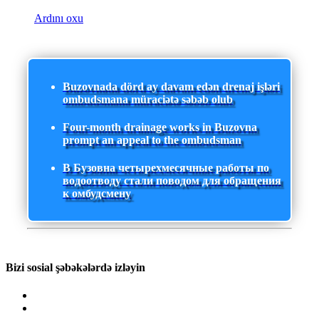
Ardını oxu
Buzovnada dörd ay davam edən drenaj işləri
ombudsmana müraciətə səbəb olub
Four-month drainage works in Buzovna
prompt an appeal to the ombudsman
В Бузовна четырехмесячные работы по
водоотводу стали поводом для обращения
к омбудсмену
Bizi sosial şəbəkələrdə izləyin