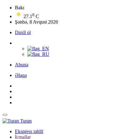
Bakı
0
27.1
C
Şənbə, 8 Avqust 2026
Daxil ol
Abunə
Əlaqə
Turan
Ekspress təhlil
İcmallar