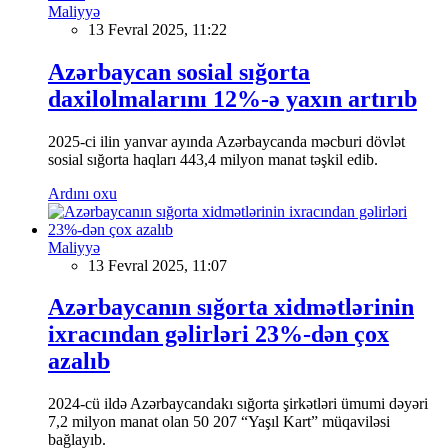
Maliyyə
13 Fevral 2025, 11:22
Azərbaycan sosial sığorta
daxilolmalarını 12%-ə yaxın artırıb
2025-ci ilin yanvar ayında Azərbaycanda məcburi dövlət
sosial sığorta haqları 443,4 milyon manat təşkil edib.
Ardını oxu
Maliyyə
13 Fevral 2025, 11:07
Azərbaycanın sığorta xidmətlərinin
ixracından gəlirləri 23%-dən çox
azalıb
2024-cü ildə Azərbaycandakı sığorta şirkətləri ümumi dəyəri
7,2 milyon manat olan 50 207 “Yaşıl Kart” müqaviləsi
bağlayıb.