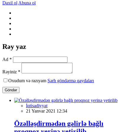
Daxil ol
Abunə ol
Rəy yaz
Ad *
Rəyiniz *
Oxudum və razıyam
Şərh göndərmə qaydaları
Göndər
İqtisadiyyat
21 Yanvar 2021 12:34
Özəlləşdirmədən gəlirlə bağlı
proqnoz yerinə yetirilib