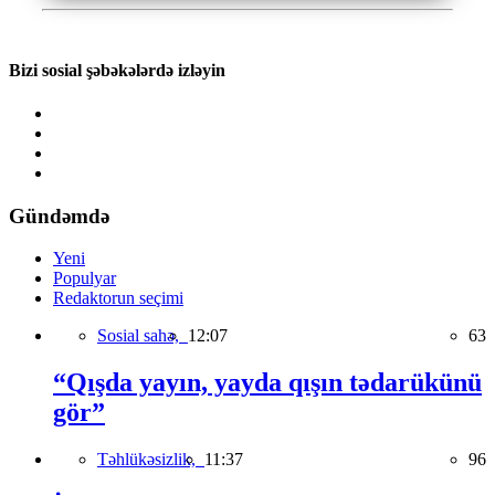
Bizi sosial şəbəkələrdə izləyin
Gündəmdə
Yeni
Populyar
Redaktorun seçimi
Sosial sahə,
12:07
63
“Qışda yayın, yayda qışın tədarükünü
gör”
Təhlükəsizlik,
11:37
96