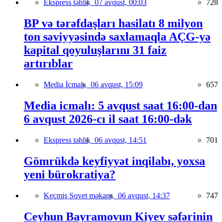
Ekspress təhlil,
07 avqust, 00:03
728
BP və tərəfdaşları hasilatı 8 milyon
ton səviyyəsində saxlamaqla AÇG-yə
kapital qoyuluşlarını 31 faiz
artırıblar
Media İcmalı,
06 avqust, 15:09
657
Media icmalı: 5 avqust saat 16:00-dan
6 avqust 2026-cı il saat 16:00-dək
Ekspress təhlil,
06 avqust, 14:51
701
Gömrükdə keyfiyyət inqilabı, yoxsa
yeni bürokratiya?
Keçmiş Sovet məkanı,
06 avqust, 14:37
747
Ceyhun Bayramovun Kiyev səfərinin