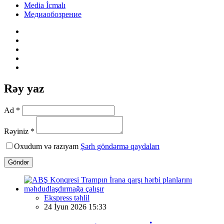
Media İcmalı
Медиаобозрение
Rəy yaz
Ad *
Rəyiniz *
Oxudum və razıyam
Şərh göndərmə qaydaları
Göndər
Ekspress təhlil
24 İyun 2026 15:33