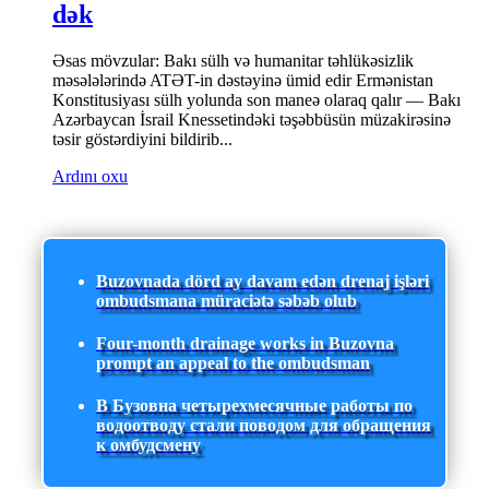
dək
Əsas mövzular: Bakı sülh və humanitar təhlükəsizlik
məsələlərində ATƏT-in dəstəyinə ümid edir Ermənistan
Konstitusiyası sülh yolunda son maneə olaraq qalır — Bakı
Azərbaycan İsrail Knessetindəki təşəbbüsün müzakirəsinə
təsir göstərdiyini bildirib...
Ardını oxu
Buzovnada dörd ay davam edən drenaj işləri
ombudsmana müraciətə səbəb olub
Four-month drainage works in Buzovna
prompt an appeal to the ombudsman
В Бузовна четырехмесячные работы по
водоотводу стали поводом для обращения
к омбудсмену