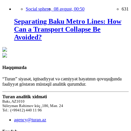
Social sphere,
08 avqust, 00:50
631
Separating Baku Metro Lines: How
Can a Transport Collapse Be
Avoided?
Haqqımızda
“Turan” siyasət, iqtisadiyyat və cəmiyyət həyatının qovuşuğunda
fəaliyyət göstərən müstəqil analitik qurumdur.
Turan analitik xidməti
Bakı, AZ1010
Süleyman Rəhimov küç.,186, Mən. 24
Tel.: (+99412) 440 11 96
agency@turan.az