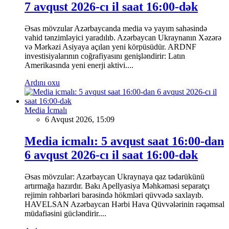
7 avqust 2026-cı il saat 16:00-dək
Əsas mövzular Azərbaycanda media və yayım sahəsində
vahid tənzimləyici yaradılıb. Azərbaycan Ukraynanın Xəzərə
və Mərkəzi Asiyaya açılan yeni körpüsüdür. ARDNF
investisiyalarının coğrafiyasını genişləndirir: Latın
Amerikasında yeni enerji aktivi....
Ardını oxu
Media İcmalı
6 Avqust 2026, 15:09
Media icmalı: 5 avqust saat 16:00-dan
6 avqust 2026-cı il saat 16:00-dək
Əsas mövzular: Azərbaycan Ukraynaya qaz tədarükünü
artırmağa hazırdır. Bakı Apellyasiya Məhkəməsi separatçı
rejimin rəhbərləri barəsində hökmləri qüvvədə saxlayıb.
HAVELSAN Azərbaycan Hərbi Hava Qüvvələrinin rəqəmsal
müdafiəsini gücləndirir....