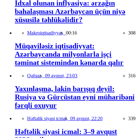
İdxal olunan inflyasiya: ərzağın
bahalaşması Azərbaycan üçün niyə
xüsusilə təhlükəlidir?
Makroiqtisadiyyat,
00:16
308
Müqaviləsiz iqtisadiyyat:
Azərbaycanda milyonlarla işçi
təminat sistemindən kənarda qalır
Qafqaz,
09 avqust, 23:03
316
Yaxınlaşma, lakin barışıq deyil:
Rusiya və Gürcüstan eyni müharibəni
fərqli oxuyur
Həftəlik siyasi icmal,
09 avqust, 22:20
339
Həftəlik siyasi icmal: 3–9 avqust