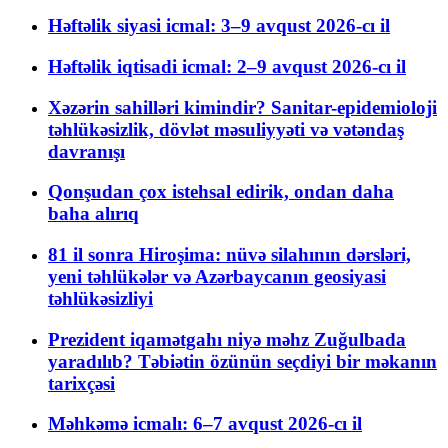
Həftəlik siyasi icmal: 3–9 avqust 2026-cı il
Həftəlik iqtisadi icmal: 2–9 avqust 2026-cı il
Xəzərin sahilləri kimindir? Sanitar-epidemioloji
təhlükəsizlik, dövlət məsuliyyəti və vətəndaş
davranışı
Qonşudan çox istehsal edirik, ondan daha
baha alırıq
81 il sonra Hiroşima: nüvə silahının dərsləri,
yeni təhlükələr və Azərbaycanın geosiyasi
təhlükəsizliyi
Prezident iqamətgahı niyə məhz Zuğulbada
yaradılıb? Təbiətin özünün seçdiyi bir məkanın
tarixçəsi
Məhkəmə icmalı: 6–7 avqust 2026-cı il