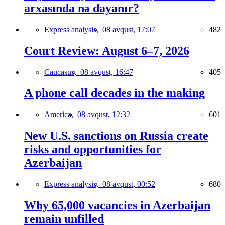
arxasında nə dayanır?
Express analysis,
08 avqust, 17:07
482
Court Review: August 6–7, 2026
Caucasus,
08 avqust, 16:47
405
A phone call decades in the making
America,
08 avqust, 12:32
601
New U.S. sanctions on Russia create
risks and opportunities for
Azerbaijan
Express analysis,
08 avqust, 00:52
680
Why 65,000 vacancies in Azerbaijan
remain unfilled