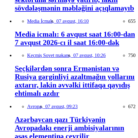
sövdələşmənin məbləğini açıqlamayıb
Media İcmalı,
07 avqust, 16:10
655
Media icmalı: 6 avqust saat 16:00-dan
7 avqust 2026-cı il saat 16:00-dək
Keçmiş Sovet məkanı,
07 avqust, 10:26
750
Seçkilərdən sonra Ermənistan və
Rusiya gərginliyi azaltmağın yollarını
axtarır, lakin əvvəlki ittifaqa qayıdış
ehtimalı azdır
Avropa,
07 avqust, 09:23
672
Azərbaycan qazı Türkiyənin
Avropadakı enerji ambisiyalarının
əsas elementinə çevrilir