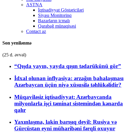
ASTNA
İqtisadiyyat Göstəriciləri
Siyası Monitorinq
Bazarların icmalı
Qarabağ münaqişəsi
Contact az
Son yenilənmə
(25 d. əvvəl)
“Qışda yayın, yayda qışın tədarükünü gör”
İdxal olunan inflyasiya: ərzağın bahalaşması
Azərbaycan üçün niyə xüsusilə təhlükəlidir?
Müqaviləsiz iqtisadiyyat: Azərbaycanda
milyonlarla işçi təminat sistemindən kənarda
qalır
Yaxınlaşma, lakin barışıq deyil: Rusiya və
Gürcüstan eyni müharibəni fərqli oxuyur