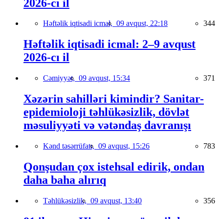
2026-cı il
Həftəlik iqtisadi icmal,
09 avqust, 22:18
344
Həftəlik iqtisadi icmal: 2–9 avqust
2026-cı il
Cəmiyyət,
09 avqust, 15:34
371
Xəzərin sahilləri kimindir? Sanitar-
epidemioloji təhlükəsizlik, dövlət
məsuliyyəti və vətəndaş davranışı
Kənd təsərrüfatı,
09 avqust, 15:26
783
Qonşudan çox istehsal edirik, ondan
daha baha alırıq
Təhlükəsizlik,
09 avqust, 13:40
356