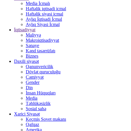
Media İcmalı
Həftəlik iqtisadi icmal
Həftəlik siyasi icmal
Aylıq İqtisadi İcmal
Aylıq Siyasi İcmal
İqtisadiyyat
Maliyyə
Makroiqtisadiyyat
Sənaye
Kənd təsərrüfatı
Biznes
Daxili siyasət
Qanunvericilik
Dövlət quruculuğu
Cəmiyyət
Gender
Din
İnsan Hüquqları
Media
Təhlükəsizlik
Sosial sahə
Xarici Siyasət
Keçmiş Sovet məkanı
Qafqaz
Amerika