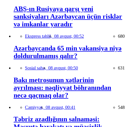
ABŞ-ın Rusiyaya qarşı yeni
sanksiyaları Azərbaycan üçün risklər
və imkanlar yaradır
Ekspress təhlil,
08 avqust, 00:52
680
Azərbaycanda 65 min vakansiya niyə
doldurulmamış qalır?
Sosial sahə,
08 avqust, 00:50
631
Bakı metrosunun xətlərinin
ayrılması: nəqliyyat böhranından
necə qaçmaq olar?
Cəmiyyət,
08 avqust, 00:41
548
Təbriz azadlığının salnaməsi:
Məşrutə hərəkatı və müasirlik