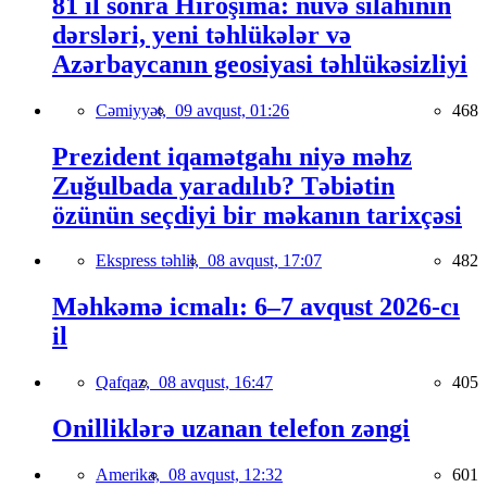
81 il sonra Hiroşima: nüvə silahının
dərsləri, yeni təhlükələr və
Azərbaycanın geosiyasi təhlükəsizliyi
Cəmiyyət,
09 avqust, 01:26
468
Prezident iqamətgahı niyə məhz
Zuğulbada yaradılıb? Təbiətin
özünün seçdiyi bir məkanın tarixçəsi
Ekspress təhlil,
08 avqust, 17:07
482
Məhkəmə icmalı: 6–7 avqust 2026-cı
il
Qafqaz,
08 avqust, 16:47
405
Onilliklərə uzanan telefon zəngi
Amerika,
08 avqust, 12:32
601