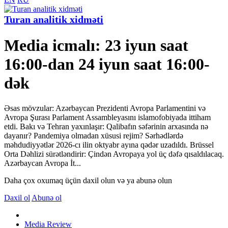
Turan analitik xidməti
Media icmalı: 23 iyun saat
16:00-dan 24 iyun saat 16:00-
dək
Əsas mövzular: Azərbaycan Prezidenti Avropa Parlamentini və
Avropa Şurası Parlament Assambleyasını islamofobiyada ittiham
etdi. Bakı və Tehran yaxınlaşır: Qalibafın səfərinin arxasında nə
dayanır? Pandemiya olmadan xüsusi rejim? Sərhədlərdə
məhdudiyyətlər 2026-cı ilin oktyabr ayına qədər uzadıldı. Brüssel
Orta Dəhlizi sürətləndirir: Çindən Avropaya yol üç dəfə qısaldılacaq.
Azərbaycan Avropa İt...
Daha çox oxumaq üçün daxil olun və ya abunə olun
Daxil ol
Abunə ol
Media Review