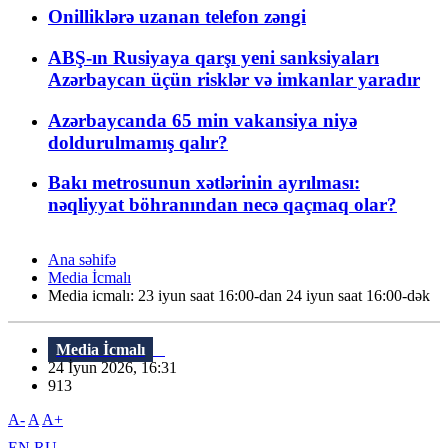
Onilliklərə uzanan telefon zəngi
ABŞ-ın Rusiyaya qarşı yeni sanksiyaları
Azərbaycan üçün risklər və imkanlar yaradır
Azərbaycanda 65 min vakansiya niyə
doldurulmamış qalır?
Bakı metrosunun xətlərinin ayrılması:
nəqliyyat böhranından necə qaçmaq olar?
Ana səhifə
Media İcmalı
Media icmalı: 23 iyun saat 16:00-dan 24 iyun saat 16:00-dək
Media İcmalı
24 İyun 2026, 16:31
913
A-
A
A+
EN
RU