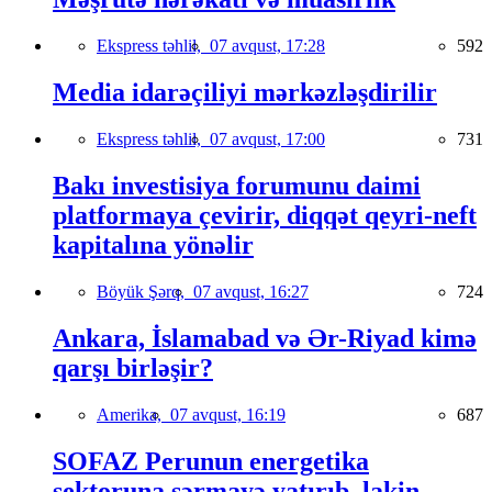
Ekspress təhlil,
07 avqust, 17:28
592
Media idarəçiliyi mərkəzləşdirilir
Ekspress təhlil,
07 avqust, 17:00
731
Bakı investisiya forumunu daimi
platformaya çevirir, diqqət qeyri-neft
kapitalına yönəlir
Böyük Şərq,
07 avqust, 16:27
724
Ankara, İslamabad və Ər-Riyad kimə
qarşı birləşir?
Amerika,
07 avqust, 16:19
687
SOFAZ Perunun energetika
sektoruna sərmayə yatırıb, lakin