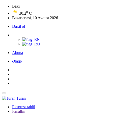
Bakı
0
30.2
C
Bazar ertəsi, 10 Avqust 2026
Daxil ol
Abunə
Əlaqə
Turan
Ekspress təhlil
İcmallar