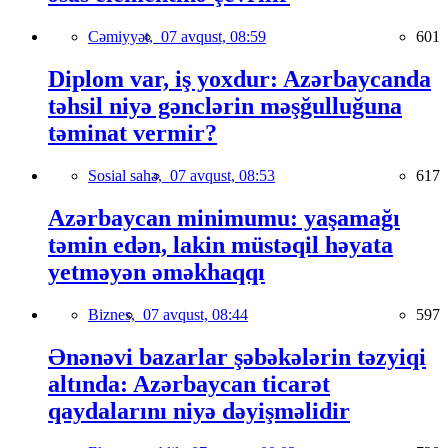
Cəmiyyət,
07 avqust, 08:59
601
Diplom var, iş yoxdur: Azərbaycanda
təhsil niyə gənclərin məşğulluğuna
təminat vermir?
Sosial sahə,
07 avqust, 08:53
617
Azərbaycan minimumu: yaşamağı
təmin edən, lakin müstəqil həyata
yetməyən əməkhaqqı
Biznes,
07 avqust, 08:44
597
Ənənəvi bazarlar şəbəkələrin təzyiqi
altında: Azərbaycan ticarət
qaydalarını niyə dəyişməlidir