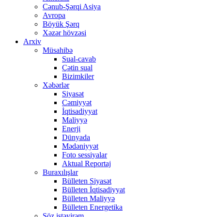
Cənub-Şərqi Asiya
Avropa
Böyük Şərq
Xəzər hövzəsi
Arxiv
Müsahibə
Sual-cavab
Çətin sual
Bizimkiler
Xəbərlər
Siyasət
Cəmiyyət
İqtisadiyyat
Maliyyə
Enerji
Dünyada
Mədəniyyət
Foto sessiyalar
Aktual Reportaj
Buraxılışlar
Bülleten Siyasət
Bülleten İqtisadiyyat
Bülleten Maliyyə
Bülleten Energetika
Söz istəyirəm