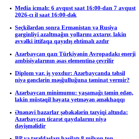
Media icmalı: 6 avqust saat 16:00-dan 7 avqust
2026-cı il saat 16:00-dək
Seçkilərdən sonra Ermənistan və Rusiya
gərginliyi azaltmağın yollarını axtarır, lakin
əvvəlki ittifaqa qayıdış ehtimalı azdır
Azərbaycan qazı Türkiyənin Avropadakı enerji
ambisiyalarının əsas elementinə çevrilir
Diplom var, iş yoxdur: Azərbaycanda təhsil
niyə gənclərin məşğulluğuna təminat vermir?
Azərbaycan minimumu: yaşamağı təmin edən,
lakin müstəqil həyata yetməyən əməkhaqqı
Ənənəvi bazarlar şəbəkələrin təzyiqi altında:
Azərbaycan ticarət qaydalarını niyə
dəyişməlidir
BP və tərəfdaşları hasilatı 8 milyon ton