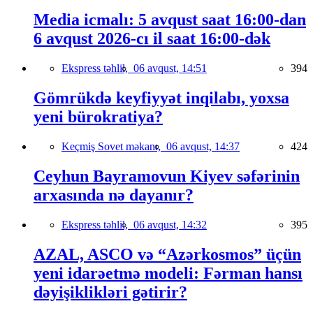
Media icmalı: 5 avqust saat 16:00-dan
6 avqust 2026-cı il saat 16:00-dək
Ekspress təhlil,
06 avqust, 14:51
394
Gömrükdə keyfiyyət inqilabı, yoxsa
yeni bürokratiya?
Keçmiş Sovet məkanı,
06 avqust, 14:37
424
Ceyhun Bayramovun Kiyev səfərinin
arxasında nə dayanır?
Ekspress təhlil,
06 avqust, 14:32
395
AZAL, ASCO və “Azərkosmos” üçün
yeni idarəetmə modeli: Fərman hansı
dəyişiklikləri gətirir?