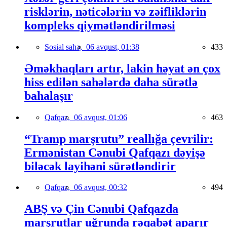
risklərin, nəticələrin və zəifliklərin
kompleks qiymətləndirilməsi
Sosial sahə,
06 avqust, 01:38
433
Əməkhaqları artır, lakin həyat ən çox
hiss edilən sahələrdə daha sürətlə
bahalaşır
Qafqaz,
06 avqust, 01:06
463
“Tramp marşrutu” reallığa çevrilir:
Ermənistan Cənubi Qafqazı dəyişə
biləcək layihəni sürətləndirir
Qafqaz,
06 avqust, 00:32
494
ABŞ və Çin Cənubi Qafqazda
marşrutlar uğrunda rəqabət aparır