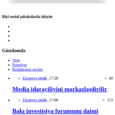
Bizi sosial şəbəkələrdə izləyin
Gündəmdə
Yeni
Populyar
Redaktorun seçimi
Ekspress təhlil,
17:28
40
Media idarəçiliyini mərkəzləşdirilir
Ekspress təhlil,
17:00
115
Bakı investisiya forumunu daimi