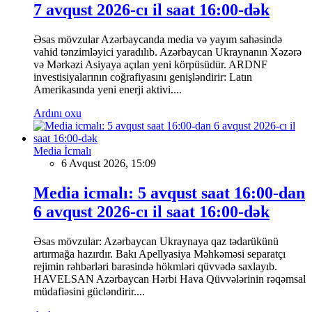
7 avqust 2026-cı il saat 16:00-dək
Əsas mövzular Azərbaycanda media və yayım sahəsində
vahid tənzimləyici yaradılıb. Azərbaycan Ukraynanın Xəzərə
və Mərkəzi Asiyaya açılan yeni körpüsüdür. ARDNF
investisiyalarının coğrafiyasını genişləndirir: Latın
Amerikasında yeni enerji aktivi....
Ardını oxu
Media İcmalı
6 Avqust 2026, 15:09
Media icmalı: 5 avqust saat 16:00-dan
6 avqust 2026-cı il saat 16:00-dək
Əsas mövzular: Azərbaycan Ukraynaya qaz tədarükünü
artırmağa hazırdır. Bakı Apellyasiya Məhkəməsi separatçı
rejimin rəhbərləri barəsində hökmləri qüvvədə saxlayıb.
HAVELSAN Azərbaycan Hərbi Hava Qüvvələrinin rəqəmsal
müdafiəsini gücləndirir....