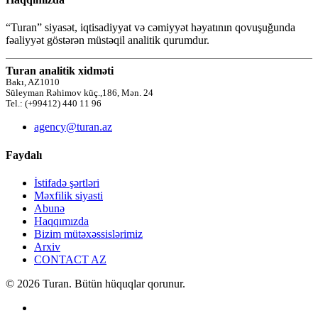
“Turan” siyasət, iqtisadiyyat və cəmiyyət həyatının qovuşuğunda
fəaliyyət göstərən müstəqil analitik qurumdur.
Turan analitik xidməti
Bakı, AZ1010
Süleyman Rəhimov küç.,186, Mən. 24
Tel.: (+99412) 440 11 96
agency@turan.az
Faydalı
İstifadə şərtləri
Məxfilik siyasti
Abunə
Haqqımızda
Bizim mütəxəssislərimiz
Arxiv
CONTACT AZ
© 2026 Turan. Bütün hüquqlar qorunur.