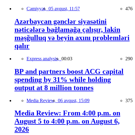
Cəmiyyət,
05 avqust, 11:57
476
Azərbaycan gənclər siyasətini
nəticələrə bağlamağa çalışır, lakin
məşğulluq və beyin axını problemləri
qalır
Express analysis,
00:03
290
BP and partners boost ACG capital
spending by 31% while holding
output at 8 million tonnes
Media Review,
06 avqust, 15:09
375
Media Review: From 4:00 p.m. on
August 5 to 4:00 p.m. on August 6,
2026