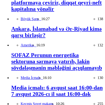
platformaya çevirir, diqqət qeyri-neft
kapitalına yönəlir
Böyük Şərq,
16:27
138
Ankara, İslamabad və Ər-Riyad kimə
qarşı birləşir?
Amerika,
16:19
132
SOFAZ Perunun energetika
sektoruna sərmayə yatırıb, lakin
sövdələşmənin məbləğini açıqlamayıb
Media İcmalı,
16:10
130
Media icmalı: 6 avqust saat 16:00-dan
7 avqust 2026-cı il saat 16:00-dək
Keçmiş Sovet məkanı,
10:26
255