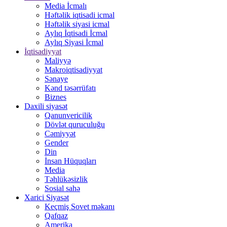
Media İcmalı
Həftəlik iqtisadi icmal
Həftəlik siyasi icmal
Aylıq İqtisadi İcmal
Aylıq Siyasi İcmal
İqtisadiyyat
Maliyyə
Makroiqtisadiyyat
Sənaye
Kənd təsərrüfatı
Biznes
Daxili siyasət
Qanunvericilik
Dövlət quruculuğu
Cəmiyyət
Gender
Din
İnsan Hüquqları
Media
Təhlükəsizlik
Sosial sahə
Xarici Siyasət
Keçmiş Sovet məkanı
Qafqaz
Amerika