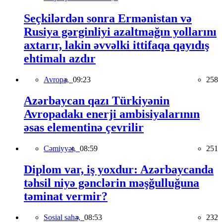
Seçkilərdən sonra Ermənistan və
Rusiya gərginliyi azaltmağın yollarını
axtarır, lakin əvvəlki ittifaqa qayıdış
ehtimalı azdır
Avropa,
09:23
258
Azərbaycan qazı Türkiyənin
Avropadakı enerji ambisiyalarının
əsas elementinə çevrilir
Cəmiyyət,
08:59
251
Diplom var, iş yoxdur: Azərbaycanda
təhsil niyə gənclərin məşğulluğuna
təminat vermir?
Sosial sahə,
08:53
232