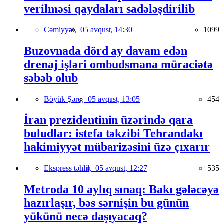
verilməsi qaydaları sadələşdirilib
Cəmiyyət,
05 avqust, 14:30
1099
Buzovnada dörd ay davam edən
drenaj işləri ombudsmana müraciətə
səbəb olub
Böyük Şərq,
05 avqust, 13:05
454
İran prezidentinin üzərində qara
buludlar: istefa təkzibi Tehrandakı
hakimiyyət mübarizəsini üzə çıxarır
Ekspress təhlil,
05 avqust, 12:27
535
Metroda 10 aylıq sınaq: Bakı gələcəyə
hazırlaşır, bəs sərnişin bu günün
yükünü necə daşıyacaq?