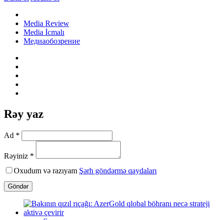
Media Review
Media İcmalı
Медиаобозрение
Rəy yaz
Ad *
Rəyiniz *
Oxudum və razıyam
Şərh göndərmə qaydaları
Göndər