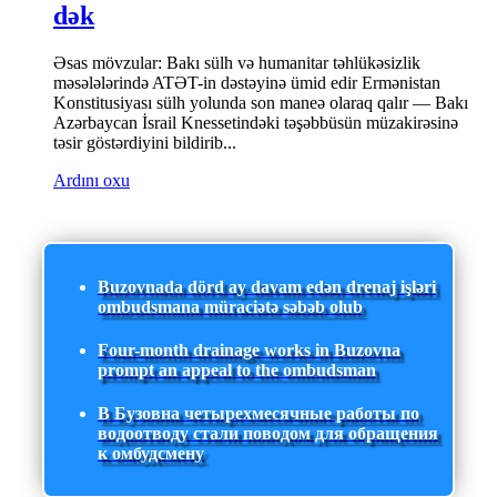
dək
Əsas mövzular: Bakı sülh və humanitar təhlükəsizlik
məsələlərində ATƏT-in dəstəyinə ümid edir Ermənistan
Konstitusiyası sülh yolunda son maneə olaraq qalır — Bakı
Azərbaycan İsrail Knessetindəki təşəbbüsün müzakirəsinə
təsir göstərdiyini bildirib...
Ardını oxu
Buzovnada dörd ay davam edən drenaj işləri
ombudsmana müraciətə səbəb olub
Four-month drainage works in Buzovna
prompt an appeal to the ombudsman
В Бузовна четырехмесячные работы по
водоотводу стали поводом для обращения
к омбудсмену