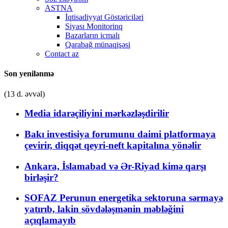
ASTNA
İqtisadiyyat Göstəriciləri
Siyası Monitorinq
Bazarların icmalı
Qarabağ münaqişəsi
Contact az
Son yenilənmə
(13 d. əvvəl)
Media idarəçiliyini mərkəzləşdirilir
Bakı investisiya forumunu daimi platformaya
çevirir, diqqət qeyri-neft kapitalına yönəlir
Ankara, İslamabad və Ər-Riyad kimə qarşı
birləşir?
SOFAZ Perunun energetika sektoruna sərmayə
yatırıb, lakin sövdələşmənin məbləğini
açıqlamayıb