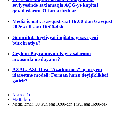
səviyyəsində saxlamaqla AÇG-yə kapital
qoyuluşlarını 31 faiz artırıblar
Media icmalı: 5 avqust saat 16:00-dan 6 avqust
2026-cı il saat 16:00-dək
Gömrükdə keyfiyyət inqilabı, yoxsa yeni
bürokratiya?
Ceyhun Bayramovun Kiyev səfərinin
arxasında nə dayanır?
AZAL, ASCO və “Azərkosmos” üçün yeni
idarəetmə modeli: Fərman hansı dəyişiklikləri
gətirir?
Ana səhifə
Media İcmalı
Media icmalı: 30 iyun saat 16:00-dan 1 iyul saat 16:00-dək