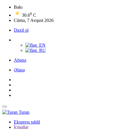
Bakı
0
30.6
C
Cümə, 7 Avqust 2026
Daxil ol
Abunə
Əlaqə
Turan
Ekspress təhlil
İcmallar