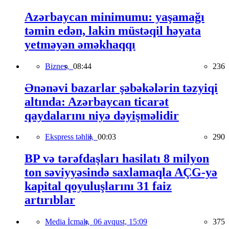
Azərbaycan minimumu: yaşamağı
təmin edən, lakin müstəqil həyata
yetməyən əməkhaqqı
Biznes,
08:44
236
Ənənəvi bazarlar şəbəkələrin təzyiqi
altında: Azərbaycan ticarət
qaydalarını niyə dəyişməlidir
Ekspress təhlil,
00:03
290
BP və tərəfdaşları hasilatı 8 milyon
ton səviyyəsində saxlamaqla AÇG-yə
kapital qoyuluşlarını 31 faiz
artırıblar
Media İcmalı,
06 avqust, 15:09
375