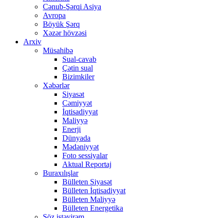
Cənub-Şərqi Asiya
Avropa
Böyük Şərq
Xəzər hövzəsi
Arxiv
Müsahibə
Sual-cavab
Çətin sual
Bizimkiler
Xəbərlər
Siyasət
Cəmiyyət
İqtisadiyyat
Maliyyə
Enerji
Dünyada
Mədəniyyət
Foto sessiyalar
Aktual Reportaj
Buraxılışlar
Bülleten Siyasət
Bülleten İqtisadiyyat
Bülleten Maliyyə
Bülleten Energetika
Söz istəyirəm