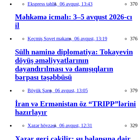
Ekspress təhlil,
06 avqust, 13:43
370
Məhkəmə icmalı: 3–5 avqust 2026-cı
il
Keçmiş Sovet məkanı,
06 avqust, 13:19
376
Sülh naminə diplomatiya: Tokayevin
döyüş əməliyyatlarının
dayandırılması və danışıqların
bərpası təşəbbüsü
Böyük Şərq,
06 avqust, 13:05
379
İran və Ermənistan öz “TRIPP”lərini
hazırlayır
Xəzər hövzəsi,
06 avqust, 12:31
329
Xəzər geri çəkilir: su balansına dair