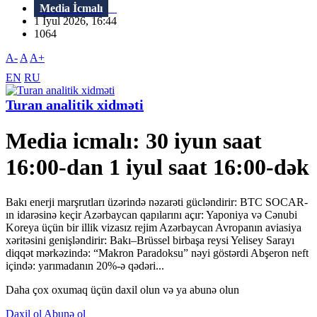
Media İcmalı
1 İyul 2026, 16:44
1064
A-
A
A+
EN
RU
Turan analitik xidməti
Media icmalı: 30 iyun saat
16:00-dan 1 iyul saat 16:00-dək
Bakı enerji marşrutları üzərində nəzarəti gücləndirir: BTC SOCAR-
ın idarəsinə keçir Azərbaycan qapılarını açır: Yaponiya və Cənubi
Koreya üçün bir illik vizasız rejim Azərbaycan Avropanın aviasiya
xəritəsini genişləndirir: Bakı–Brüssel birbaşa reysi Yelisey Sarayı
diqqət mərkəzində: “Makron Paradoksu” nəyi göstərdi Abşeron neft
içində: yarımadanın 20%-ə qədəri...
Daha çox oxumaq üçün daxil olun və ya abunə olun
Daxil ol
Abunə ol