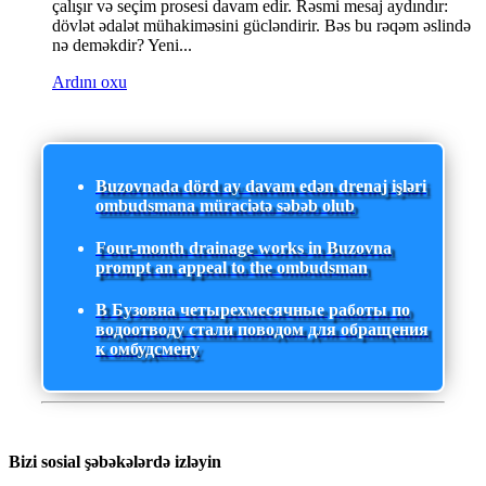
çalışır və seçim prosesi davam edir. Rəsmi mesaj aydındır:
dövlət ədalət mühakiməsini gücləndirir. Bəs bu rəqəm əslində
nə deməkdir? Yeni...
Ardını oxu
Buzovnada dörd ay davam edən drenaj işləri
ombudsmana müraciətə səbəb olub
Four-month drainage works in Buzovna
prompt an appeal to the ombudsman
В Бузовна четырехмесячные работы по
водоотводу стали поводом для обращения
к омбудсмену
Bizi sosial şəbəkələrdə izləyin