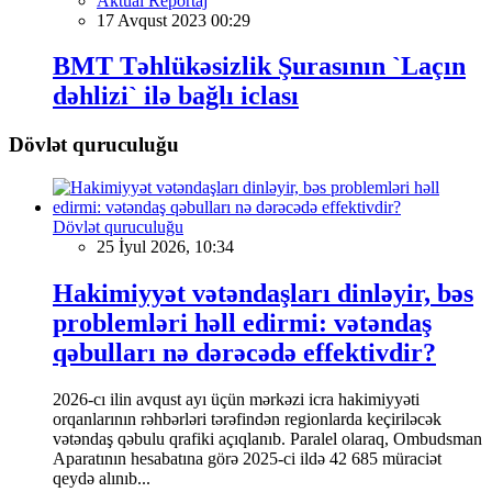
Aktual Reportaj
17 Avqust 2023 00:29
BMT Təhlükəsizlik Şurasının `Laçın
dəhlizi` ilə bağlı iclası
Dövlət quruculuğu
Dövlət quruculuğu
25 İyul 2026, 10:34
Hakimiyyət vətəndaşları dinləyir, bəs
problemləri həll edirmi: vətəndaş
qəbulları nə dərəcədə effektivdir?
2026-cı ilin avqust ayı üçün mərkəzi icra hakimiyyəti
orqanlarının rəhbərləri tərəfindən regionlarda keçiriləcək
vətəndaş qəbulu qrafiki açıqlanıb. Paralel olaraq, Ombudsman
Aparatının hesabatına görə 2025-ci ildə 42 685 müraciət
qeydə alınıb...