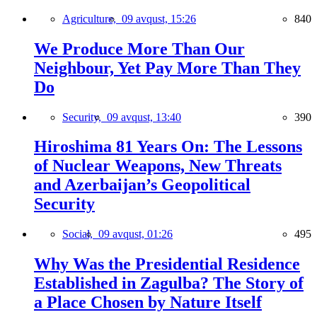
Agriculture,
09 avqust, 15:26
840
We Produce More Than Our
Neighbour, Yet Pay More Than They
Do
Security,
09 avqust, 13:40
390
Hiroshima 81 Years On: The Lessons
of Nuclear Weapons, New Threats
and Azerbaijan’s Geopolitical
Security
Social,
09 avqust, 01:26
495
Why Was the Presidential Residence
Established in Zagulba? The Story of
a Place Chosen by Nature Itself