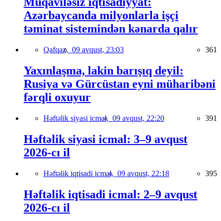
Müqaviləsiz iqtisadiyyat:
Azərbaycanda milyonlarla işçi
təminat sistemindən kənarda qalır
Qafqaz,
09 avqust, 23:03
361
Yaxınlaşma, lakin barışıq deyil:
Rusiya və Gürcüstan eyni müharibəni
fərqli oxuyur
Həftəlik siyasi icmal,
09 avqust, 22:20
391
Həftəlik siyasi icmal: 3–9 avqust
2026-cı il
Həftəlik iqtisadi icmal,
09 avqust, 22:18
395
Həftəlik iqtisadi icmal: 2–9 avqust
2026-cı il