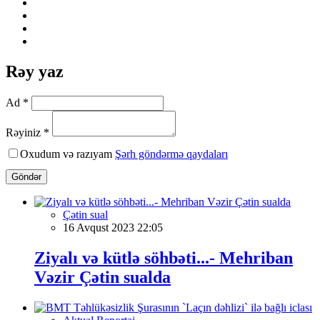
Rəy yaz
Ad *
Rəyiniz *
Oxudum və razıyam
Şərh göndərmə qaydaları
Göndər
Çətin sual
16 Avqust 2023 22:05
Ziyalı və kütlə söhbəti...- Mehriban
Vəzir Çətin sualda