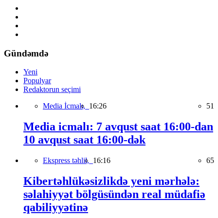
Gündəmdə
Yeni
Populyar
Redaktorun seçimi
Media İcmalı,
16:26
51
Media icmalı: 7 avqust saat 16:00-dan
10 avqust saat 16:00-dək
Ekspress təhlil,
16:16
65
Kibertəhlükəsizlikdə yeni mərhələ:
səlahiyyət bölgüsündən real müdafiə
qabiliyyətinə