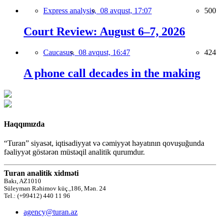
Express analysis,
08 avqust, 17:07
500
Court Review: August 6–7, 2026
Caucasus,
08 avqust, 16:47
424
A phone call decades in the making
Haqqımızda
“Turan” siyasət, iqtisadiyyat və cəmiyyət həyatının qovuşuğunda
fəaliyyət göstərən müstəqil analitik qurumdur.
Turan analitik xidməti
Bakı, AZ1010
Süleyman Rəhimov küç.,186, Mən. 24
Tel.: (+99412) 440 11 96
agency@turan.az