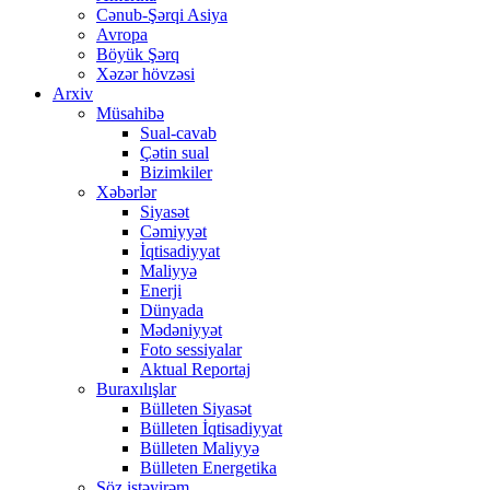
Cənub-Şərqi Asiya
Avropa
Böyük Şərq
Xəzər hövzəsi
Arxiv
Müsahibə
Sual-cavab
Çətin sual
Bizimkiler
Xəbərlər
Siyasət
Cəmiyyət
İqtisadiyyat
Maliyyə
Enerji
Dünyada
Mədəniyyət
Foto sessiyalar
Aktual Reportaj
Buraxılışlar
Bülleten Siyasət
Bülleten İqtisadiyyat
Bülleten Maliyyə
Bülleten Energetika
Söz istəyirəm