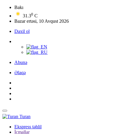
Bakı
0
31.3
C
Bazar ertəsi, 10 Avqust 2026
Daxil ol
Abunə
Əlaqə
Turan
Ekspress təhlil
İcmallar