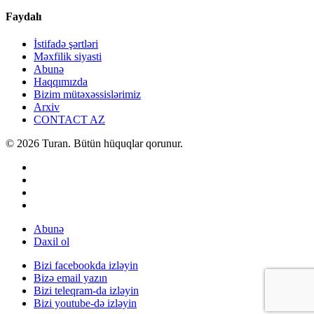
Faydalı
İstifadə şərtləri
Məxfilik siyasti
Abunə
Haqqımızda
Bizim mütəxəssislərimiz
Arxiv
CONTACT AZ
© 2026 Turan. Bütün hüquqlar qorunur.
Abunə
Daxil ol
Bizi facebookda izləyin
Bizə email yazın
Bizi teleqram-da izləyin
Bizi youtube-də izləyin