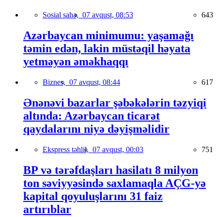
Sosial sahə,
07 avqust, 08:53
643
Azərbaycan minimumu: yaşamağı
təmin edən, lakin müstəqil həyata
yetməyən əməkhaqqı
Biznes,
07 avqust, 08:44
617
Ənənəvi bazarlar şəbəkələrin təzyiqi
altında: Azərbaycan ticarət
qaydalarını niyə dəyişməlidir
Ekspress təhlil,
07 avqust, 00:03
751
BP və tərəfdaşları hasilatı 8 milyon
ton səviyyəsində saxlamaqla AÇG-yə
kapital qoyuluşlarını 31 faiz
artırıblar