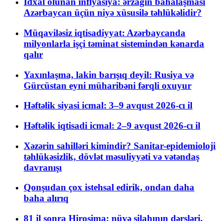
İdxal olunan inflyasiya: ərzağın bahalaşması
Azərbaycan üçün niyə xüsusilə təhlükəlidir?
Müqaviləsiz iqtisadiyyat: Azərbaycanda
milyonlarla işçi təminat sistemindən kənarda
qalır
Yaxınlaşma, lakin barışıq deyil: Rusiya və
Gürcüstan eyni müharibəni fərqli oxuyur
Həftəlik siyasi icmal: 3–9 avqust 2026-cı il
Həftəlik iqtisadi icmal: 2–9 avqust 2026-cı il
Xəzərin sahilləri kimindir? Sanitar-epidemioloji
təhlükəsizlik, dövlət məsuliyyəti və vətəndaş
davranışı
Qonşudan çox istehsal edirik, ondan daha
baha alırıq
81 il sonra Hiroşima: nüvə silahının dərsləri,