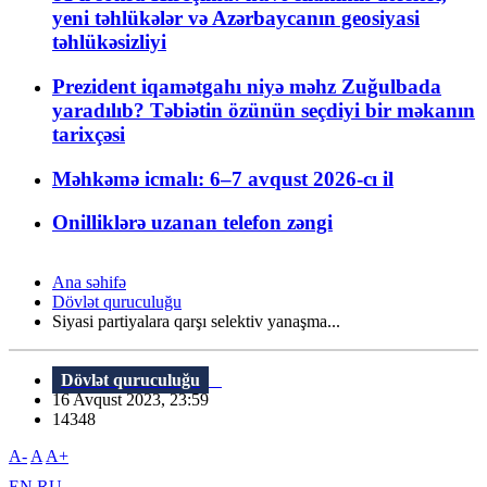
yeni təhlükələr və Azərbaycanın geosiyasi
təhlükəsizliyi
Prezident iqamətgahı niyə məhz Zuğulbada
yaradılıb? Təbiətin özünün seçdiyi bir məkanın
tarixçəsi
Məhkəmə icmalı: 6–7 avqust 2026-cı il
Onilliklərə uzanan telefon zəngi
Ana səhifə
Dövlət quruculuğu
Siyasi partiyalara qarşı selektiv yanaşma...
Dövlət quruculuğu
16 Avqust 2023, 23:59
14348
A-
A
A+
EN
RU