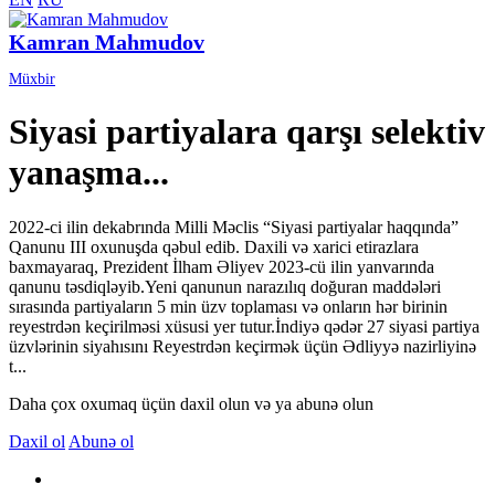
Kamran Mahmudov
Müxbir
Siyasi partiyalara qarşı selektiv
yanaşma...
2022-ci ilin dekabrında Milli Məclis “Siyasi partiyalar haqqında”
Qanunu III oxunuşda qəbul edib. Daxili və xarici etirazlara
baxmayaraq, Prezident İlham Əliyev 2023-cü ilin yanvarında
qanunu təsdiqləyib.Yeni qanunun narazılıq doğuran maddələri
sırasında partiyaların 5 min üzv toplaması və onların hər birinin
reyestrdən keçirilməsi xüsusi yer tutur.İndiyə qədər 27 siyasi partiya
üzvlərinin siyahısını Reyestrdən keçirmək üçün Ədliyyə nazirliyinə
t...
Daha çox oxumaq üçün daxil olun və ya abunə olun
Daxil ol
Abunə ol