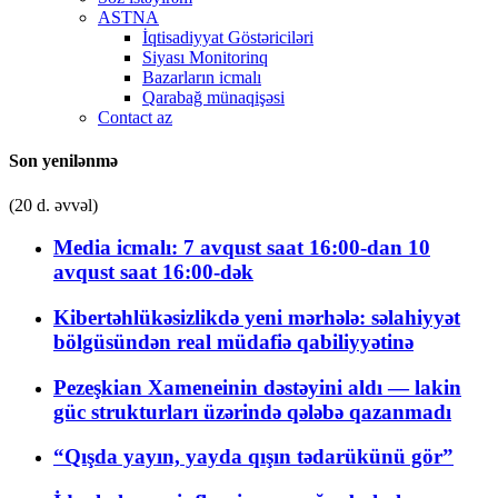
ASTNA
İqtisadiyyat Göstəriciləri
Siyası Monitorinq
Bazarların icmalı
Qarabağ münaqişəsi
Contact az
Son yenilənmə
(20 d. əvvəl)
Media icmalı: 7 avqust saat 16:00-dan 10
avqust saat 16:00-dək
Kibertəhlükəsizlikdə yeni mərhələ: səlahiyyət
bölgüsündən real müdafiə qabiliyyətinə
Pezeşkian Xameneinin dəstəyini aldı — lakin
güc strukturları üzərində qələbə qazanmadı
“Qışda yayın, yayda qışın tədarükünü gör”