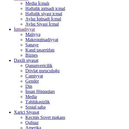
Media İcmalı
Həftəlik iqtisadi icmal
Həftəlik siyasi icmal
Aylıq İqtisadi İcmal
Aylıq Siyasi İcmal
İqtisadiyyat
Maliyyə
Makroiqtisadiyyat
Sənaye
Kənd təsərrüfatı
Biznes
Daxili siyasət
Qanunvericilik
Dövlət quruculuğu
Cəmiyyət
Gender
Din
İnsan Hüquqları
Media
Təhlükəsizlik
Sosial sahə
Xarici Siyasət
Keçmiş Sovet məkanı
Qafqaz
Amerika