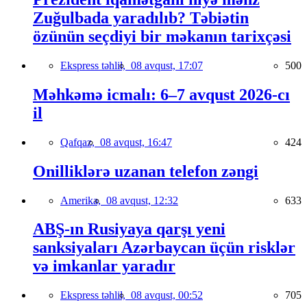
Zuğulbada yaradılıb? Təbiətin
özünün seçdiyi bir məkanın tarixçəsi
Ekspress təhlil,
08 avqust, 17:07
500
Məhkəmə icmalı: 6–7 avqust 2026-cı
il
Qafqaz,
08 avqust, 16:47
424
Onilliklərə uzanan telefon zəngi
Amerika,
08 avqust, 12:32
633
ABŞ-ın Rusiyaya qarşı yeni
sanksiyaları Azərbaycan üçün risklər
və imkanlar yaradır
Ekspress təhlil,
08 avqust, 00:52
705