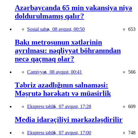
Azərbaycanda 65 min vakansiya niyə
doldurulmamış qalır?
Sosial sahə,
08 avqust, 00:50
653
Bakı metrosunun xətlərinin
ayrılması: nəqliyyat böhranından
necə qaçmaq olar?
Cəmiyyət,
08 avqust, 00:41
566
Təbriz azadlığının salnaməsi:
Məşrutə hərəkatı və müasirlik
Ekspress təhlil,
07 avqust, 17:28
609
Media idarəçiliyi mərkəzləşdirilir
Ekspress təhlil,
07 avqust, 17:00
748