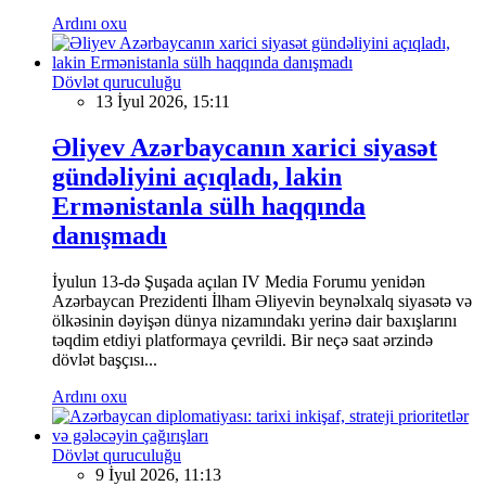
Ardını oxu
Dövlət quruculuğu
13 İyul 2026, 15:11
Əliyev Azərbaycanın xarici siyasət
gündəliyini açıqladı, lakin
Ermənistanla sülh haqqında
danışmadı
İyulun 13-də Şuşada açılan IV Media Forumu yenidən
Azərbaycan Prezidenti İlham Əliyevin beynəlxalq siyasətə və
ölkəsinin dəyişən dünya nizamındakı yerinə dair baxışlarını
təqdim etdiyi platformaya çevrildi. Bir neçə saat ərzində
dövlət başçısı...
Ardını oxu
Dövlət quruculuğu
9 İyul 2026, 11:13