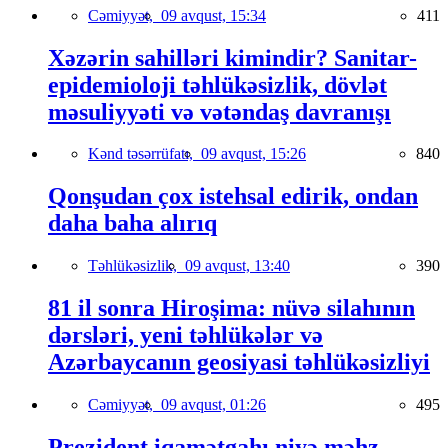
Cəmiyyət,
09 avqust, 15:34
411
Xəzərin sahilləri kimindir? Sanitar-
epidemioloji təhlükəsizlik, dövlət
məsuliyyəti və vətəndaş davranışı
Kənd təsərrüfatı,
09 avqust, 15:26
840
Qonşudan çox istehsal edirik, ondan
daha baha alırıq
Təhlükəsizlik,
09 avqust, 13:40
390
81 il sonra Hiroşima: nüvə silahının
dərsləri, yeni təhlükələr və
Azərbaycanın geosiyasi təhlükəsizliyi
Cəmiyyət,
09 avqust, 01:26
495
Prezident iqamətgahı niyə məhz