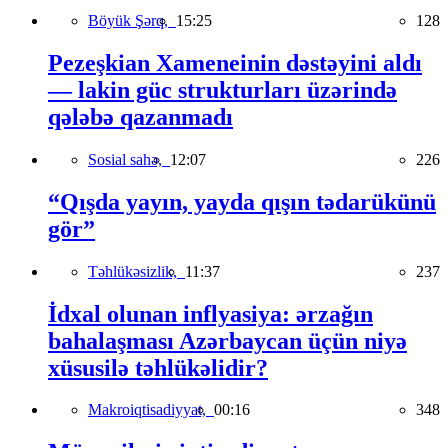
Böyük Şərq,
15:25
128
Pezeşkian Xameneinin dəstəyini aldı
— lakin güc strukturları üzərində
qələbə qazanmadı
Sosial sahə,
12:07
226
“Qışda yayın, yayda qışın tədarükünü
gör”
Təhlükəsizlik,
11:37
237
İdxal olunan inflyasiya: ərzağın
bahalaşması Azərbaycan üçün niyə
xüsusilə təhlükəlidir?
Makroiqtisadiyyat,
00:16
348