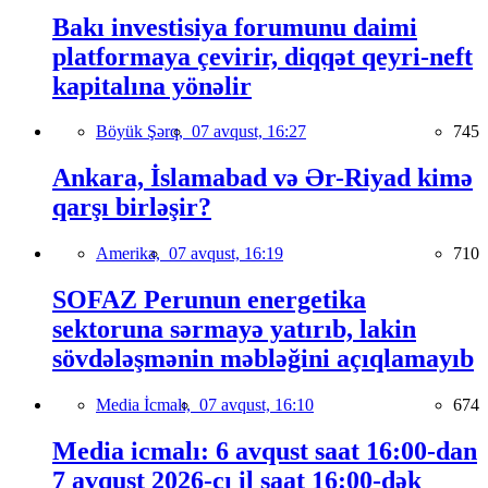
Bakı investisiya forumunu daimi
platformaya çevirir, diqqət qeyri-neft
kapitalına yönəlir
Böyük Şərq,
07 avqust, 16:27
745
Ankara, İslamabad və Ər-Riyad kimə
qarşı birləşir?
Amerika,
07 avqust, 16:19
710
SOFAZ Perunun energetika
sektoruna sərmayə yatırıb, lakin
sövdələşmənin məbləğini açıqlamayıb
Media İcmalı,
07 avqust, 16:10
674
Media icmalı: 6 avqust saat 16:00-dan
7 avqust 2026-cı il saat 16:00-dək