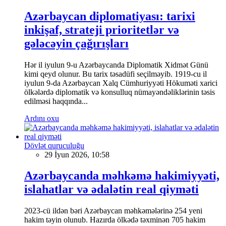
Azərbaycan diplomatiyası: tarixi
inkişaf, strateji prioritetlər və
gələcəyin çağırışları
Hər il iyulun 9-u Azərbaycanda Diplomatik Xidmət Günü
kimi qeyd olunur. Bu tarix təsadüfi seçilməyib. 1919-cu il
iyulun 9-da Azərbaycan Xalq Cümhuriyyəti Hökuməti xarici
ölkələrdə diplomatik və konsulluq nümayəndəliklərinin təsis
edilməsi haqqında...
Ardını oxu
Dövlət quruculuğu
29 İyun 2026, 10:58
Azərbaycanda məhkəmə hakimiyyəti,
islahatlar və ədalətin real qiyməti
2023-cü ildən bəri Azərbaycan məhkəmələrinə 254 yeni
hakim təyin olunub. Hazırda ölkədə təxminən 705 hakim