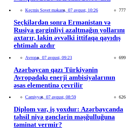
Keçmiş Sovet məkanı,
07 avqust, 10:26
777
Seçkilərdən sonra Ermənistan və
Rusiya gərginliyi azaltmağın yollarını
axtarır, lakin əvvəlki ittifaqa qayıdış
ehtimalı azdır
Avropa,
07 avqust, 09:23
699
Azərbaycan qazı Türkiyənin
Avropadakı enerji ambisiyalarının
əsas elementinə çevrilir
Cəmiyyət,
07 avqust, 08:59
626
Diplom var, iş yoxdur: Azərbaycanda
təhsil niyə gənclərin məşğulluğuna
təminat vermir?