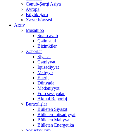
Cənub-Şərqi Asiya
Avropa
Böyük Şərq
Xəzər hövzəsi
Arxiv
Müsahibə
Sual-cavab
Çətin sual
Bizimkiler
Xəbərlər
Siyasət
Cəmiyyət
İqtisadiyyat
Maliyyə
Enerji
Dünyada
Mədəniyyət
Foto sessiyalar
Aktual Reportaj
Buraxılışlar
Bülleten Siyasət
Bülleten İqtisadiyyat
Bülleten Maliyyə
Bülleten Energetika
Söz istəyirəm