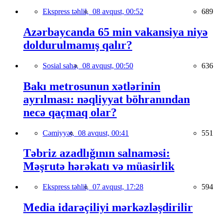
Ekspress təhlil,
08 avqust, 00:52
689
Azərbaycanda 65 min vakansiya niyə
doldurulmamış qalır?
Sosial sahə,
08 avqust, 00:50
636
Bakı metrosunun xətlərinin
ayrılması: nəqliyyat böhranından
necə qaçmaq olar?
Cəmiyyət,
08 avqust, 00:41
551
Təbriz azadlığının salnaməsi:
Məşrutə hərəkatı və müasirlik
Ekspress təhlil,
07 avqust, 17:28
594
Media idarəçiliyi mərkəzləşdirilir