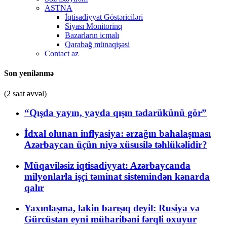
ASTNA
İqtisadiyyat Göstəriciləri
Siyası Monitorinq
Bazarların icmalı
Qarabağ münaqişəsi
Contact az
Son yenilənmə
(2 saat əvvəl)
“Qışda yayın, yayda qışın tədarükünü gör”
İdxal olunan inflyasiya: ərzağın bahalaşması
Azərbaycan üçün niyə xüsusilə təhlükəlidir?
Müqaviləsiz iqtisadiyyat: Azərbaycanda
milyonlarla işçi təminat sistemindən kənarda
qalır
Yaxınlaşma, lakin barışıq deyil: Rusiya və
Gürcüstan eyni müharibəni fərqli oxuyur