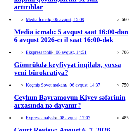
artırıblar
Media İcmalı,
06 avqust, 15:09
660
Media icmalı: 5 avqust saat 16:00-dan
6 avqust 2026-cı il saat 16:00-dək
Ekspress təhlil,
06 avqust, 14:51
706
Gömrükdə keyfiyyət inqilabı, yoxsa
yeni bürokratiya?
Keçmiş Sovet məkanı,
06 avqust, 14:37
750
Ceyhun Bayramovun Kiyev səfərinin
arxasında nə dayanır?
Express analysis,
08 avqust, 17:07
485
Court Review: August 6–7, 2026