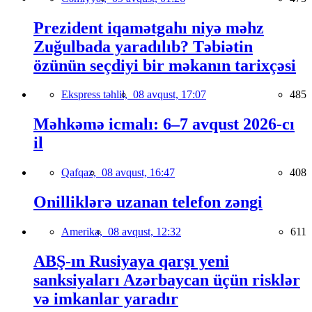
Prezident iqamətgahı niyə məhz
Zuğulbada yaradılıb? Təbiətin
özünün seçdiyi bir məkanın tarixçəsi
Ekspress təhlil,
08 avqust, 17:07
485
Məhkəmə icmalı: 6–7 avqust 2026-cı
il
Qafqaz,
08 avqust, 16:47
408
Onilliklərə uzanan telefon zəngi
Amerika,
08 avqust, 12:32
611
ABŞ-ın Rusiyaya qarşı yeni
sanksiyaları Azərbaycan üçün risklər
və imkanlar yaradır