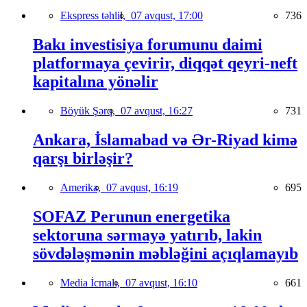
Ekspress təhlil,
07 avqust, 17:00
736
Bakı investisiya forumunu daimi
platformaya çevirir, diqqət qeyri-neft
kapitalına yönəlir
Böyük Şərq,
07 avqust, 16:27
731
Ankara, İslamabad və Ər-Riyad kimə
qarşı birləşir?
Amerika,
07 avqust, 16:19
695
SOFAZ Perunun energetika
sektoruna sərmayə yatırıb, lakin
sövdələşmənin məbləğini açıqlamayıb
Media İcmalı,
07 avqust, 16:10
661