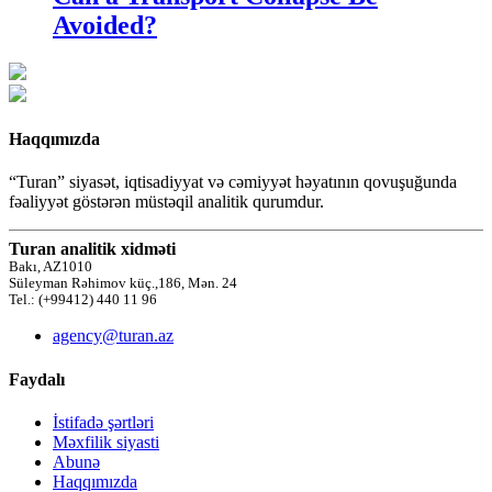
Avoided?
Haqqımızda
“Turan” siyasət, iqtisadiyyat və cəmiyyət həyatının qovuşuğunda
fəaliyyət göstərən müstəqil analitik qurumdur.
Turan analitik xidməti
Bakı, AZ1010
Süleyman Rəhimov küç.,186, Mən. 24
Tel.: (+99412) 440 11 96
agency@turan.az
Faydalı
İstifadə şərtləri
Məxfilik siyasti
Abunə
Haqqımızda