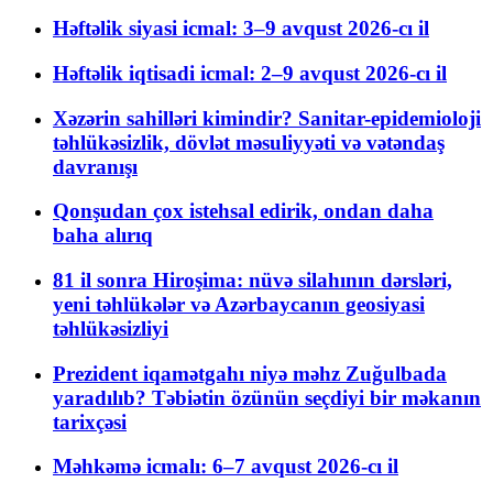
Həftəlik siyasi icmal: 3–9 avqust 2026-cı il
Həftəlik iqtisadi icmal: 2–9 avqust 2026-cı il
Xəzərin sahilləri kimindir? Sanitar-epidemioloji
təhlükəsizlik, dövlət məsuliyyəti və vətəndaş
davranışı
Qonşudan çox istehsal edirik, ondan daha
baha alırıq
81 il sonra Hiroşima: nüvə silahının dərsləri,
yeni təhlükələr və Azərbaycanın geosiyasi
təhlükəsizliyi
Prezident iqamətgahı niyə məhz Zuğulbada
yaradılıb? Təbiətin özünün seçdiyi bir məkanın
tarixçəsi
Məhkəmə icmalı: 6–7 avqust 2026-cı il