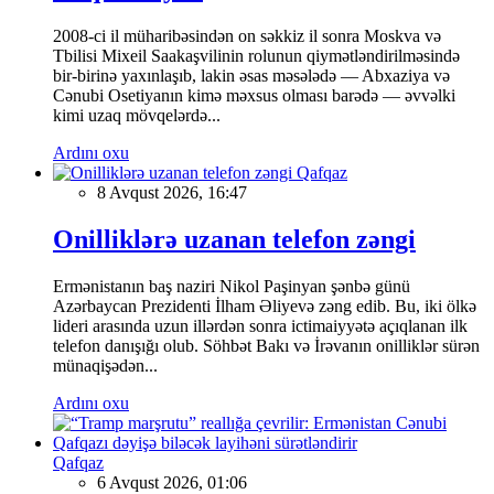
2008-ci il müharibəsindən on səkkiz il sonra Moskva və
Tbilisi Mixeil Saakaşvilinin rolunun qiymətləndirilməsində
bir-birinə yaxınlaşıb, lakin əsas məsələdə — Abxaziya və
Cənubi Osetiyanın kimə məxsus olması barədə — əvvəlki
kimi uzaq mövqelərdə...
Ardını oxu
Qafqaz
8 Avqust 2026, 16:47
Onilliklərə uzanan telefon zəngi
Ermənistanın baş naziri Nikol Paşinyan şənbə günü
Azərbaycan Prezidenti İlham Əliyevə zəng edib. Bu, iki ölkə
lideri arasında uzun illərdən sonra ictimaiyyətə açıqlanan ilk
telefon danışığı olub. Söhbət Bakı və İrəvanın onilliklər sürən
münaqişədən...
Ardını oxu
Qafqaz
6 Avqust 2026, 01:06