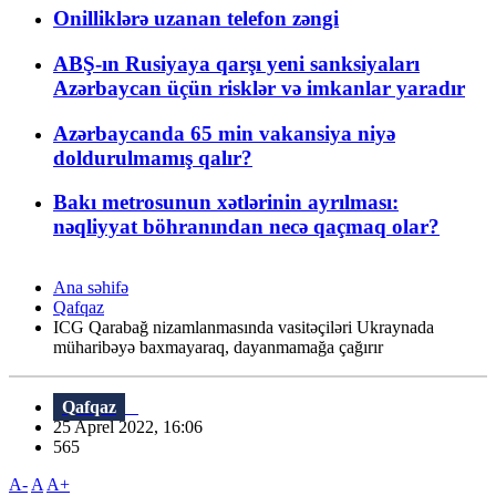
Onilliklərə uzanan telefon zəngi
ABŞ-ın Rusiyaya qarşı yeni sanksiyaları
Azərbaycan üçün risklər və imkanlar yaradır
Azərbaycanda 65 min vakansiya niyə
doldurulmamış qalır?
Bakı metrosunun xətlərinin ayrılması:
nəqliyyat böhranından necə qaçmaq olar?
Ana səhifə
Qafqaz
ICG Qarabağ nizamlanmasında vasitəçiləri Ukraynada
müharibəyə baxmayaraq, dayanmamağa çağırır
Qafqaz
25 Aprel 2022, 16:06
565
A-
A
A+