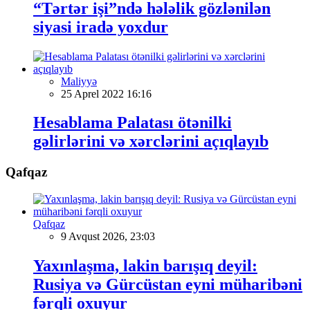
“Tərtər işi”ndə hələlik gözlənilən
siyasi iradə yoxdur
Maliyyə
25 Aprel 2022 16:16
Hesablama Palatası ötənilki
gəlirlərini və xərclərini açıqlayıb
Qafqaz
Qafqaz
9 Avqust 2026, 23:03
Yaxınlaşma, lakin barışıq deyil:
Rusiya və Gürcüstan eyni müharibəni
fərqli oxuyur