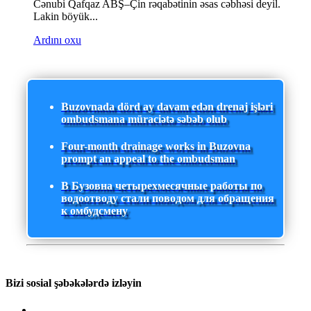
Cənubi Qafqaz ABŞ–Çin rəqabətinin əsas cəbhəsi deyil.
Lakin böyük...
Ardını oxu
Buzovnada dörd ay davam edən drenaj işləri
ombudsmana müraciətə səbəb olub
Four-month drainage works in Buzovna
prompt an appeal to the ombudsman
В Бузовна четырехмесячные работы по
водоотводу стали поводом для обращения
к омбудсмену
Bizi sosial şəbəkələrdə izləyin