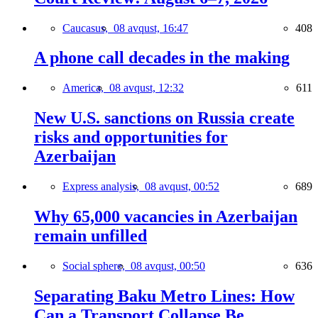
Caucasus,
08 avqust, 16:47
408
A phone call decades in the making
America,
08 avqust, 12:32
611
New U.S. sanctions on Russia create
risks and opportunities for
Azerbaijan
Express analysis,
08 avqust, 00:52
689
Why 65,000 vacancies in Azerbaijan
remain unfilled
Social sphere,
08 avqust, 00:50
636
Separating Baku Metro Lines: How
Can a Transport Collapse Be