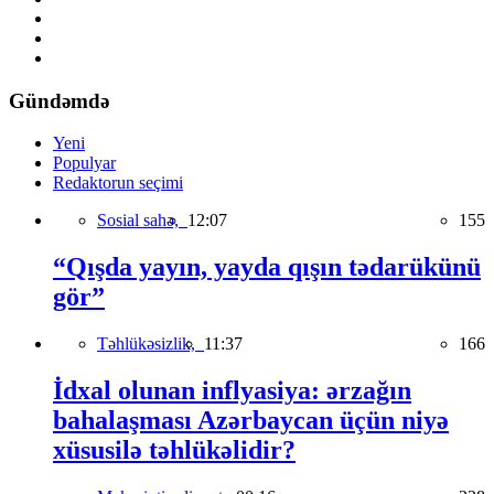
Gündəmdə
Yeni
Populyar
Redaktorun seçimi
Sosial sahə,
12:07
155
“Qışda yayın, yayda qışın tədarükünü
gör”
Təhlükəsizlik,
11:37
166
İdxal olunan inflyasiya: ərzağın
bahalaşması Azərbaycan üçün niyə
xüsusilə təhlükəlidir?