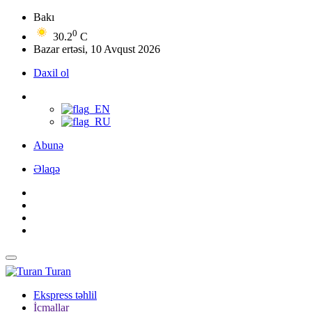
Bakı
0
30.2
C
Bazar ertəsi, 10 Avqust 2026
Daxil ol
Abunə
Əlaqə
Turan
Ekspress təhlil
İcmallar