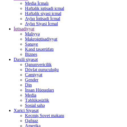
Media İcmalı
Həftəlik iqtisadi icmal
Həftəlik siyasi icmal
Aylıq İqtisadi İcmal
Aylıq Siyasi İcmal
İqtisadiyyat
Maliyyə
Makroiqtisadiyyat
Sənaye
Kənd təsərrüfatı
Biznes
Daxili siyasət
Qanunvericilik
Dövlət quruculuğu
Cəmiyyət
Gender
Din
İnsan Hüquqları
Media
Təhlükəsizlik
Sosial sahə
Xarici Siyasət
Keçmiş Sovet məkanı
Qafqaz
Amerika