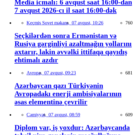
Media icmalı: 6 avqust saat 16:00-dan
7 avqust 2026-cı il saat 16:00-dək
Keçmiş Sovet məkanı,
07 avqust, 10:26
760
Seçkilərdən sonra Ermənistan və
Rusiya gərginliyi azaltmağın yollarını
axtarır, lakin əvvəlki ittifaqa qayıdış
ehtimalı azdır
Avropa,
07 avqust, 09:23
681
Azərbaycan qazı Türkiyənin
Avropadakı enerji ambisiyalarının
əsas elementinə çevrilir
Cəmiyyət,
07 avqust, 08:59
609
Diplom var, iş yoxdur: Azərbaycanda