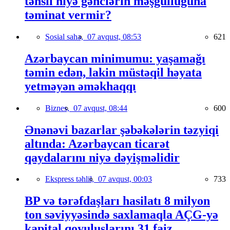
təhsil niyə gənclərin məşğulluğuna
təminat vermir?
Sosial sahə,
07 avqust, 08:53
621
Azərbaycan minimumu: yaşamağı
təmin edən, lakin müstəqil həyata
yetməyən əməkhaqqı
Biznes,
07 avqust, 08:44
600
Ənənəvi bazarlar şəbəkələrin təzyiqi
altında: Azərbaycan ticarət
qaydalarını niyə dəyişməlidir
Ekspress təhlil,
07 avqust, 00:03
733
BP və tərəfdaşları hasilatı 8 milyon
ton səviyyəsində saxlamaqla AÇG-yə
kapital qoyuluşlarını 31 faiz