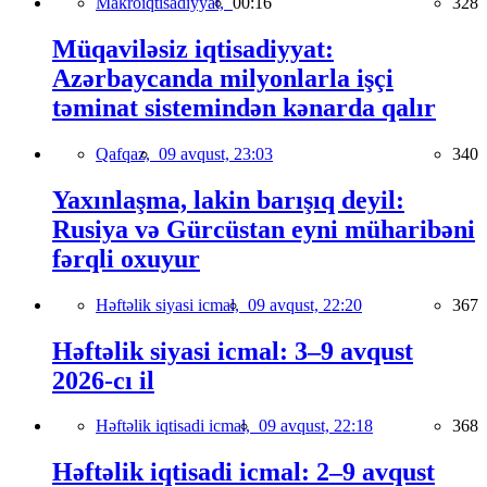
Makroiqtisadiyyat,
00:16
328
Müqaviləsiz iqtisadiyyat:
Azərbaycanda milyonlarla işçi
təminat sistemindən kənarda qalır
Qafqaz,
09 avqust, 23:03
340
Yaxınlaşma, lakin barışıq deyil:
Rusiya və Gürcüstan eyni müharibəni
fərqli oxuyur
Həftəlik siyasi icmal,
09 avqust, 22:20
367
Həftəlik siyasi icmal: 3–9 avqust
2026-cı il
Həftəlik iqtisadi icmal,
09 avqust, 22:18
368
Həftəlik iqtisadi icmal: 2–9 avqust