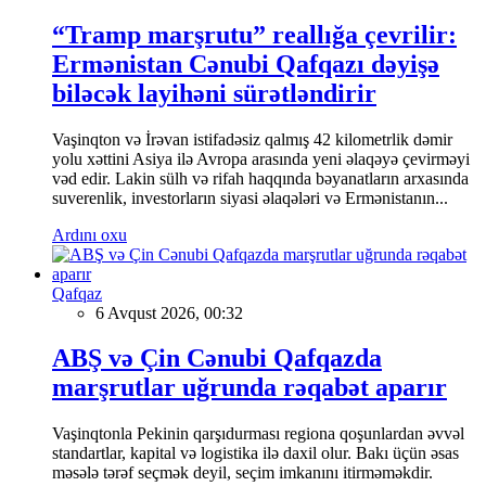
“Tramp marşrutu” reallığa çevrilir:
Ermənistan Cənubi Qafqazı dəyişə
biləcək layihəni sürətləndirir
Vaşinqton və İrəvan istifadəsiz qalmış 42 kilometrlik dəmir
yolu xəttini Asiya ilə Avropa arasında yeni əlaqəyə çevirməyi
vəd edir. Lakin sülh və rifah haqqında bəyanatların arxasında
suverenlik, investorların siyasi əlaqələri və Ermənistanın...
Ardını oxu
Qafqaz
6 Avqust 2026, 00:32
ABŞ və Çin Cənubi Qafqazda
marşrutlar uğrunda rəqabət aparır
Vaşinqtonla Pekinin qarşıdurması regiona qoşunlardan əvvəl
standartlar, kapital və logistika ilə daxil olur. Bakı üçün əsas
məsələ tərəf seçmək deyil, seçim imkanını itirməməkdir.