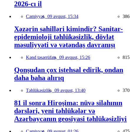
2026-cı il
Cəmiyyət,
09 avqust, 15:34
386
Xəzərin sahilləri kimindir? Sanitar-
epidemioloji təhlükəsizlik, dövlət
məsuliyyəti və vətəndaş davranışı
Kənd təsərrüfatı,
09 avqust, 15:26
815
Qonşudan çox istehsal edirik, ondan
daha baha alırıq
Təhlükəsizlik,
09 avqust, 13:40
370
81 il sonra Hiroşima: nüvə silahının
dərsləri, yeni təhlükələr və
Azərbaycanın geosiyasi təhlükəsizliyi
Cəmiyyət,
09 avqust, 01:26
475