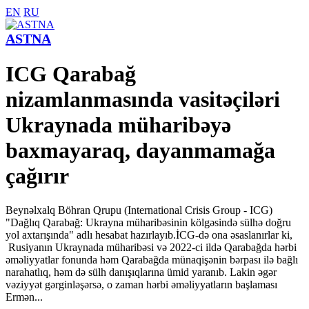
EN
RU
ASTNA
ICG Qarabağ
nizamlanmasında vasitəçiləri
Ukraynada müharibəyə
baxmayaraq, dayanmamağa
çağırır
Beynəlxalq Böhran Qrupu (International Crisis Group - ICG)
"Dağlıq Qarabağ: Ukrayna müharibəsinin kölgəsində sülhə doğru
yol axtarışında" adlı hesabat hazırlayıb.İCG-də ona əsaslanırlar ki,
Rusiyanın Ukraynada müharibəsi və 2022-ci ildə Qarabağda hərbi
əməliyyatlar fonunda həm Qarabağda münaqişənin bərpası ilə bağlı
narahatlıq, həm də sülh danışıqlarına ümid yaranıb. Lakin əgər
vəziyyət gərginləşərsə, o zaman hərbi əməliyyatların başlaması
Ermən...