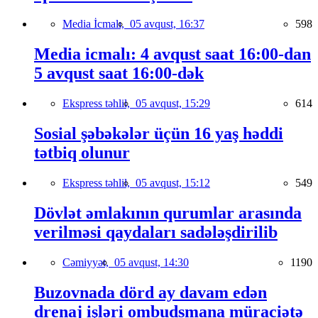
Media İcmalı,
05 avqust, 16:37
598
Media icmalı: 4 avqust saat 16:00-dan
5 avqust saat 16:00-dək
Ekspress təhlil,
05 avqust, 15:29
614
Sosial şəbəkələr üçün 16 yaş həddi
tətbiq olunur
Ekspress təhlil,
05 avqust, 15:12
549
Dövlət əmlakının qurumlar arasında
verilməsi qaydaları sadələşdirilib
Cəmiyyət,
05 avqust, 14:30
1190
Buzovnada dörd ay davam edən
drenaj işləri ombudsmana müraciətə