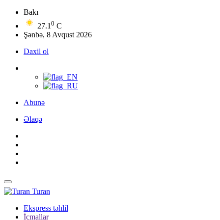
Bakı
0
27.1
C
Şənbə, 8 Avqust 2026
Daxil ol
Abunə
Əlaqə
Turan
Ekspress təhlil
İcmallar