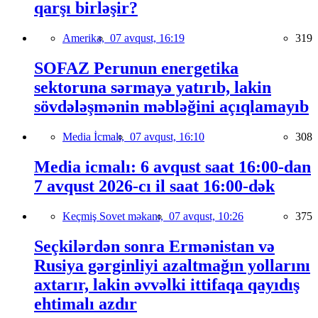
qarşı birləşir?
Amerika,
07 avqust, 16:19
319
SOFAZ Perunun energetika
sektoruna sərmayə yatırıb, lakin
sövdələşmənin məbləğini açıqlamayıb
Media İcmalı,
07 avqust, 16:10
308
Media icmalı: 6 avqust saat 16:00-dan
7 avqust 2026-cı il saat 16:00-dək
Keçmiş Sovet məkanı,
07 avqust, 10:26
375
Seçkilərdən sonra Ermənistan və
Rusiya gərginliyi azaltmağın yollarını
axtarır, lakin əvvəlki ittifaqa qayıdış
ehtimalı azdır