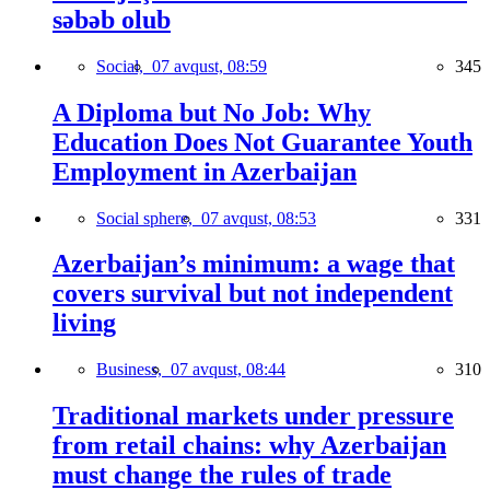
səbəb olub
Social,
07 avqust, 08:59
345
A Diploma but No Job: Why
Education Does Not Guarantee Youth
Employment in Azerbaijan
Social sphere,
07 avqust, 08:53
331
Azerbaijan’s minimum: a wage that
covers survival but not independent
living
Business,
07 avqust, 08:44
310
Traditional markets under pressure
from retail chains: why Azerbaijan
must change the rules of trade