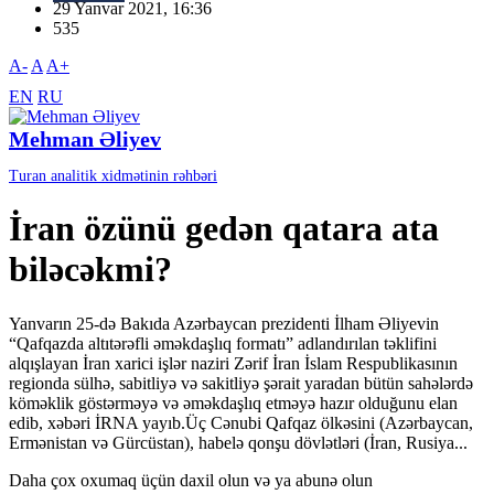
29 Yanvar 2021, 16:36
535
A-
A
A+
EN
RU
Mehman Əliyev
Turan analitik xidmətinin rəhbəri
İran özünü gedən qatara ata
biləcəkmi?
Yanvarın 25-də Bakıda Azərbaycan prezidenti İlham Əliyevin
“Qafqazda altıtərəfli əməkdaşlıq formatı” adlandırılan təklifini
alqışlayan İran xarici işlər naziri Zərif İran İslam Respublikasının
regionda sülhə, sabitliyə və sakitliyə şərait yaradan bütün sahələrdə
köməklik göstərməyə və əməkdaşlıq etməyə hazır olduğunu elan
edib, xəbəri İRNA yayıb.Üç Cənubi Qafqaz ölkəsini (Azərbaycan,
Ermənistan və Gürcüstan), habelə qonşu dövlətləri (İran, Rusiya...
Daha çox oxumaq üçün daxil olun və ya abunə olun