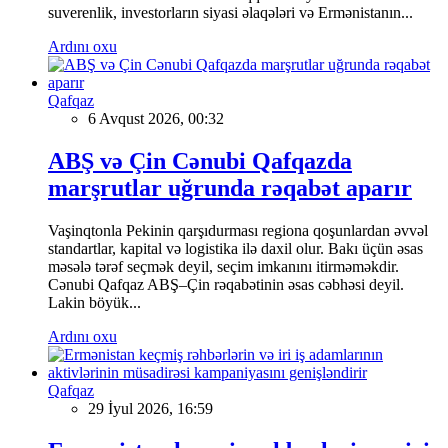
suverenlik, investorların siyasi əlaqələri və Ermənistanın...
Ardını oxu
Qafqaz
6 Avqust 2026, 00:32
ABŞ və Çin Cənubi Qafqazda
marşrutlar uğrunda rəqabət aparır
Vaşinqtonla Pekinin qarşıdurması regiona qoşunlardan əvvəl
standartlar, kapital və logistika ilə daxil olur. Bakı üçün əsas
məsələ tərəf seçmək deyil, seçim imkanını itirməməkdir.
Cənubi Qafqaz ABŞ–Çin rəqabətinin əsas cəbhəsi deyil.
Lakin böyük...
Ardını oxu
Qafqaz
29 İyul 2026, 16:59