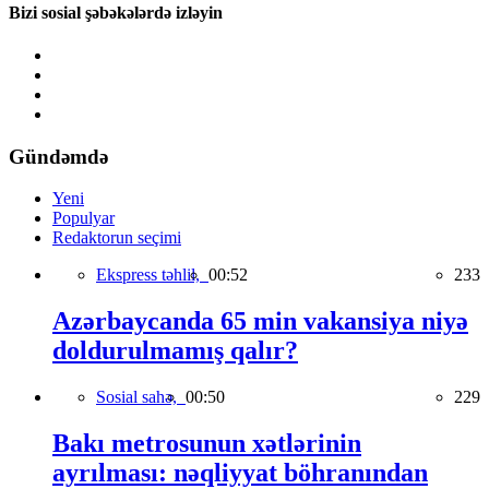
Bizi sosial şəbəkələrdə izləyin
Gündəmdə
Yeni
Populyar
Redaktorun seçimi
Ekspress təhlil,
00:52
233
Azərbaycanda 65 min vakansiya niyə
doldurulmamış qalır?
Sosial sahə,
00:50
229
Bakı metrosunun xətlərinin
ayrılması: nəqliyyat böhranından