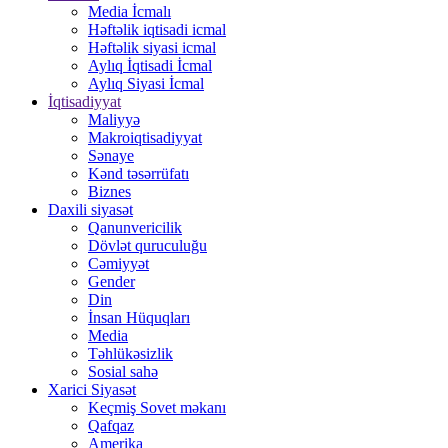
Media İcmalı
Həftəlik iqtisadi icmal
Həftəlik siyasi icmal
Aylıq İqtisadi İcmal
Aylıq Siyasi İcmal
İqtisadiyyat
Maliyyə
Makroiqtisadiyyat
Sənaye
Kənd təsərrüfatı
Biznes
Daxili siyasət
Qanunvericilik
Dövlət quruculuğu
Cəmiyyət
Gender
Din
İnsan Hüquqları
Media
Təhlükəsizlik
Sosial sahə
Xarici Siyasət
Keçmiş Sovet məkanı
Qafqaz
Amerika