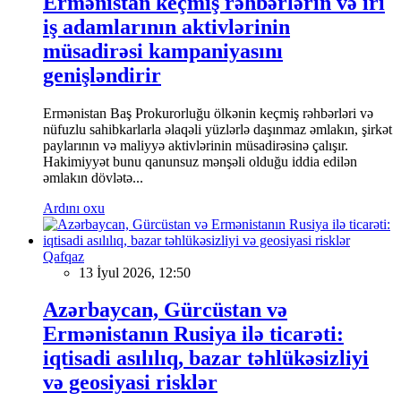
Ermənistan keçmiş rəhbərlərin və iri
iş adamlarının aktivlərinin
müsadirəsi kampaniyasını
genişləndirir
Ermənistan Baş Prokurorluğu ölkənin keçmiş rəhbərləri və
nüfuzlu sahibkarlarla əlaqəli yüzlərlə daşınmaz əmlakın, şirkət
paylarının və maliyyə aktivlərinin müsadirəsinə çalışır.
Hakimiyyət bunu qanunsuz mənşəli olduğu iddia edilən
əmlakın dövlətə...
Ardını oxu
Qafqaz
13 İyul 2026, 12:50
Azərbaycan, Gürcüstan və
Ermənistanın Rusiya ilə ticarəti:
iqtisadi asılılıq, bazar təhlükəsizliyi
və geosiyasi risklər