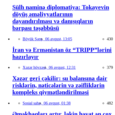
Sülh naminə diplomatiya: Tokayevin
döyüş əməliyyatlarının
dayandırılması və danışıqların
bərpası təşəbbüsü
Böyük Şərq,
06 avqust, 13:05
430
İran və Ermənistan öz “TRIPP”lərini
hazırlayır
Xəzər hövzəsi,
06 avqust, 12:31
379
Xəzər geri çəkilir: su balansına dair
risklərin, nəticələrin və zəifliklərin
kompleks qiymətləndirilməsi
Sosial sahə,
06 avqust, 01:38
482
Əməkhaqları artır, lakin həyat ən çox