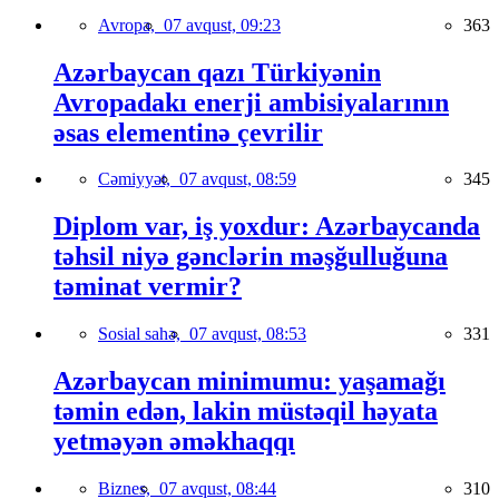
Avropa,
07 avqust, 09:23
363
Azərbaycan qazı Türkiyənin
Avropadakı enerji ambisiyalarının
əsas elementinə çevrilir
Cəmiyyət,
07 avqust, 08:59
345
Diplom var, iş yoxdur: Azərbaycanda
təhsil niyə gənclərin məşğulluğuna
təminat vermir?
Sosial sahə,
07 avqust, 08:53
331
Azərbaycan minimumu: yaşamağı
təmin edən, lakin müstəqil həyata
yetməyən əməkhaqqı
Biznes,
07 avqust, 08:44
310