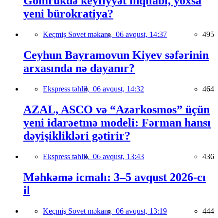
Gömrükdə keyfiyyət inqilabı, yoxsa
yeni bürokratiya?
Keçmiş Sovet məkanı,
06 avqust, 14:37
495
Ceyhun Bayramovun Kiyev səfərinin
arxasında nə dayanır?
Ekspress təhlil,
06 avqust, 14:32
464
AZAL, ASCO və “Azərkosmos” üçün
yeni idarəetmə modeli: Fərman hansı
dəyişiklikləri gətirir?
Ekspress təhlil,
06 avqust, 13:43
436
Məhkəmə icmalı: 3–5 avqust 2026-cı
il
Keçmiş Sovet məkanı,
06 avqust, 13:19
444