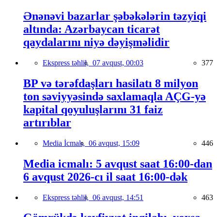
Ənənəvi bazarlar şəbəkələrin təzyiqi
altında: Azərbaycan ticarət
qaydalarını niyə dəyişməlidir
Ekspress təhlil,
07 avqust, 00:03
377
BP və tərəfdaşları hasilatı 8 milyon
ton səviyyəsində saxlamaqla AÇG-yə
kapital qoyuluşlarını 31 faiz
artırıblar
Media İcmalı,
06 avqust, 15:09
446
Media icmalı: 5 avqust saat 16:00-dan
6 avqust 2026-cı il saat 16:00-dək
Ekspress təhlil,
06 avqust, 14:51
463