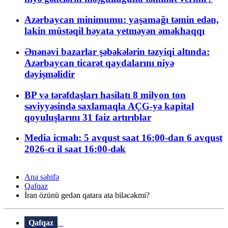
Azərbaycan minimumu: yaşamağı təmin edən,
lakin müstəqil həyata yetməyən əməkhaqqı
Ənənəvi bazarlar şəbəkələrin təzyiqi altında:
Azərbaycan ticarət qaydalarını niyə
dəyişməlidir
BP və tərəfdaşları hasilatı 8 milyon ton
səviyyəsində saxlamaqla AÇG-yə kapital
qoyuluşlarını 31 faiz artırıblar
Media icmalı: 5 avqust saat 16:00-dan 6 avqust
2026-cı il saat 16:00-dək
Ana səhifə
Qafqaz
İran özünü gedən qatara ata biləcəkmi?
Qafqaz