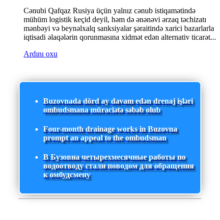
Cənubi Qafqaz Rusiya üçün yalnız cənub istiqamətində
mühüm logistik keçid deyil, həm də ənənəvi ərzaq təchizatı
mənbəyi və beynəlxalq sanksiyalar şəraitində xarici bazarlarla
iqtisadi əlaqələrin qorunmasına xidmət edən alternativ ticarət...
Ardını oxu
Buzovnada dörd ay davam edən drenaj işləri
ombudsmana müraciətə səbəb olub
Four-month drainage works in Buzovna
prompt an appeal to the ombudsman
В Бузовна четырехмесячные работы по
водоотводу стали поводом для обращения
к омбудсмену