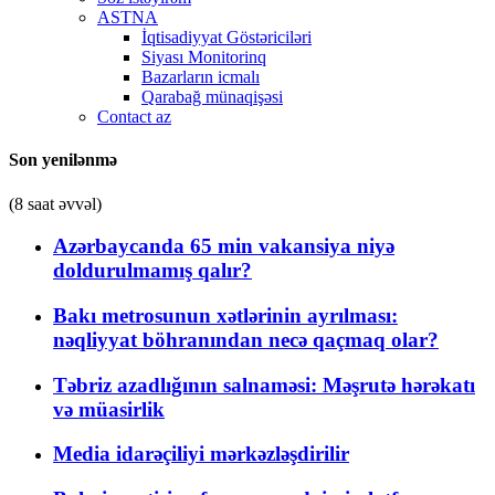
ASTNA
İqtisadiyyat Göstəriciləri
Siyası Monitorinq
Bazarların icmalı
Qarabağ münaqişəsi
Contact az
Son yenilənmə
(8 saat əvvəl)
Azərbaycanda 65 min vakansiya niyə
doldurulmamış qalır?
Bakı metrosunun xətlərinin ayrılması:
nəqliyyat böhranından necə qaçmaq olar?
Təbriz azadlığının salnaməsi: Məşrutə hərəkatı
və müasirlik
Media idarəçiliyi mərkəzləşdirilir