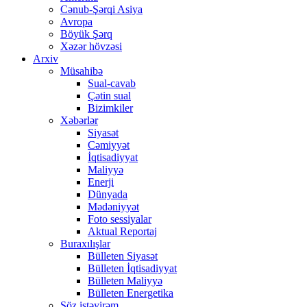
Cənub-Şərqi Asiya
Avropa
Böyük Şərq
Xəzər hövzəsi
Arxiv
Müsahibə
Sual-cavab
Çətin sual
Bizimkiler
Xəbərlər
Siyasət
Cəmiyyət
İqtisadiyyat
Maliyyə
Enerji
Dünyada
Mədəniyyət
Foto sessiyalar
Aktual Reportaj
Buraxılışlar
Bülleten Siyasət
Bülleten İqtisadiyyat
Bülleten Maliyyə
Bülleten Energetika
Söz istəyirəm