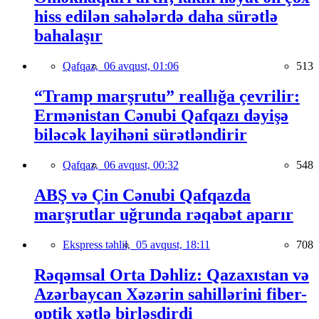
hiss edilən sahələrdə daha sürətlə
bahalaşır
Qafqaz,
06 avqust, 01:06
513
“Tramp marşrutu” reallığa çevrilir:
Ermənistan Cənubi Qafqazı dəyişə
biləcək layihəni sürətləndirir
Qafqaz,
06 avqust, 00:32
548
ABŞ və Çin Cənubi Qafqazda
marşrutlar uğrunda rəqabət aparır
Ekspress təhlil,
05 avqust, 18:11
708
Rəqəmsal Orta Dəhliz: Qazaxıstan və
Azərbaycan Xəzərin sahillərini fiber-
optik xətlə birləşdirdi