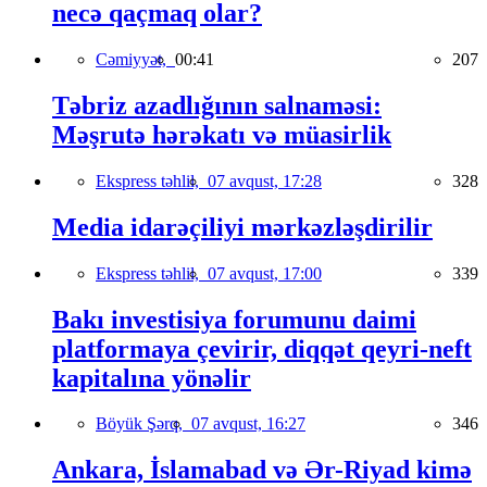
necə qaçmaq olar?
Cəmiyyət,
00:41
207
Təbriz azadlığının salnaməsi:
Məşrutə hərəkatı və müasirlik
Ekspress təhlil,
07 avqust, 17:28
328
Media idarəçiliyi mərkəzləşdirilir
Ekspress təhlil,
07 avqust, 17:00
339
Bakı investisiya forumunu daimi
platformaya çevirir, diqqət qeyri-neft
kapitalına yönəlir
Böyük Şərq,
07 avqust, 16:27
346
Ankara, İslamabad və Ər-Riyad kimə