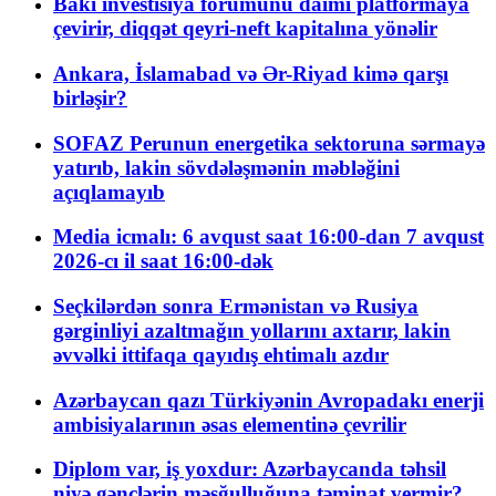
Bakı investisiya forumunu daimi platformaya
çevirir, diqqət qeyri-neft kapitalına yönəlir
Ankara, İslamabad və Ər-Riyad kimə qarşı
birləşir?
SOFAZ Perunun energetika sektoruna sərmayə
yatırıb, lakin sövdələşmənin məbləğini
açıqlamayıb
Media icmalı: 6 avqust saat 16:00-dan 7 avqust
2026-cı il saat 16:00-dək
Seçkilərdən sonra Ermənistan və Rusiya
gərginliyi azaltmağın yollarını axtarır, lakin
əvvəlki ittifaqa qayıdış ehtimalı azdır
Azərbaycan qazı Türkiyənin Avropadakı enerji
ambisiyalarının əsas elementinə çevrilir
Diplom var, iş yoxdur: Azərbaycanda təhsil
niyə gənclərin məşğulluğuna təminat vermir?