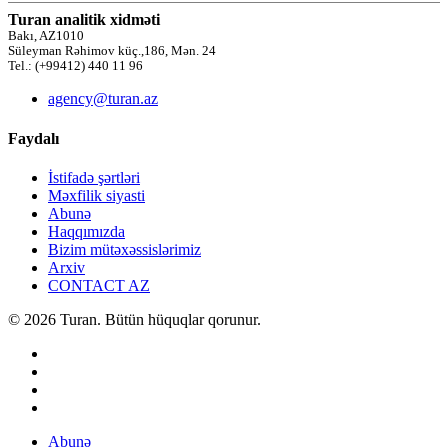
Turan analitik xidməti
Bakı, AZ1010
Süleyman Rəhimov küç.,186, Mən. 24
Tel.: (+99412) 440 11 96
agency@turan.az
Faydalı
İstifadə şərtləri
Məxfilik siyasti
Abunə
Haqqımızda
Bizim mütəxəssislərimiz
Arxiv
CONTACT AZ
© 2026 Turan. Bütün hüquqlar qorunur.
Abunə