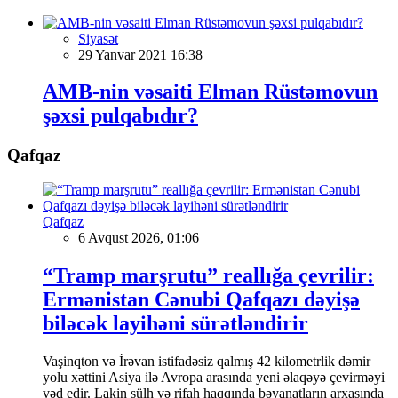
Siyasət
29 Yanvar 2021 16:38
AMB-nin vəsaiti Elman Rüstəmovun
şəxsi pulqabıdır?
Qafqaz
Qafqaz
6 Avqust 2026, 01:06
“Tramp marşrutu” reallığa çevrilir:
Ermənistan Cənubi Qafqazı dəyişə
biləcək layihəni sürətləndirir
Vaşinqton və İrəvan istifadəsiz qalmış 42 kilometrlik dəmir
yolu xəttini Asiya ilə Avropa arasında yeni əlaqəyə çevirməyi
vəd edir. Lakin sülh və rifah haqqında bəyanatların arxasında