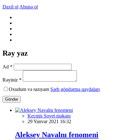
Daxil ol
Abunə ol
Rəy yaz
Ad *
Rəyiniz *
Oxudum və razıyam
Şərh göndərmə qaydaları
Göndər
Keçmiş Sovet məkanı
29 Yanvar 2021 16:32
Aleksey Navalnı fenomeni