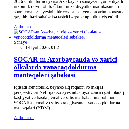
2026-cı ilin birinci yarısı Azərbaycan sənayesi üçün ehtiyatlı
nikbinlik dövrü olub. Ötən ilin ziddiyyətli dinamikasından
sonra emal sənayesinin bir çox sahəsi yenidən artım zonasına
qayıdıb, bəzi sahələr isə təsirli bərpa tempi nümayiş etdirib....
Ardını oxu
Sənaye
14 İyul 2026, 01:21
SOCAR-ın Azərbaycanda və xarici
ölkələrdə yanacaqdoldurma
məntəqələri şəbəkəsi
İqtisadi səmərəlilik, beynəlxalq rəqabət və inkişaf
perspektivləri Neft-qaz sənayesində dəyər zənciri şərti olaraq
kəşfiyyat və hasilat, emal və satış mərhələlərinə bölünür.
SOCAR-ın emal və satış strategiyasında yanacaqdoldurma
məntəqələri (YDM)...
Ardını oxu