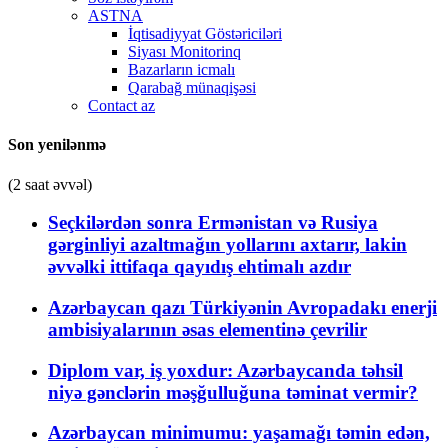
ASTNA
İqtisadiyyat Göstəriciləri
Siyası Monitorinq
Bazarların icmalı
Qarabağ münaqişəsi
Contact az
Son yenilənmə
(2 saat əvvəl)
Seçkilərdən sonra Ermənistan və Rusiya
gərginliyi azaltmağın yollarını axtarır, lakin
əvvəlki ittifaqa qayıdış ehtimalı azdır
Azərbaycan qazı Türkiyənin Avropadakı enerji
ambisiyalarının əsas elementinə çevrilir
Diplom var, iş yoxdur: Azərbaycanda təhsil
niyə gənclərin məşğulluğuna təminat vermir?
Azərbaycan minimumu: yaşamağı təmin edən,