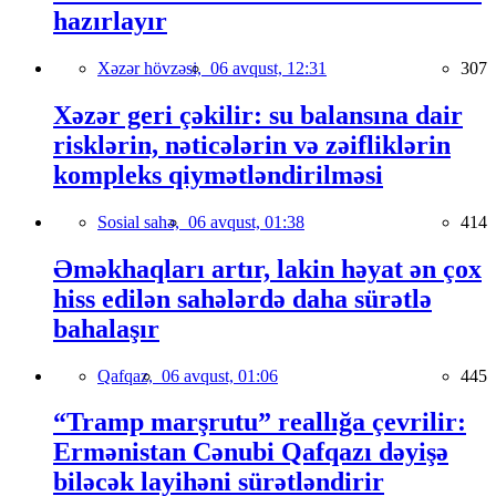
hazırlayır
Xəzər hövzəsi,
06 avqust, 12:31
307
Xəzər geri çəkilir: su balansına dair
risklərin, nəticələrin və zəifliklərin
kompleks qiymətləndirilməsi
Sosial sahə,
06 avqust, 01:38
414
Əməkhaqları artır, lakin həyat ən çox
hiss edilən sahələrdə daha sürətlə
bahalaşır
Qafqaz,
06 avqust, 01:06
445
“Tramp marşrutu” reallığa çevrilir:
Ermənistan Cənubi Qafqazı dəyişə
biləcək layihəni sürətləndirir