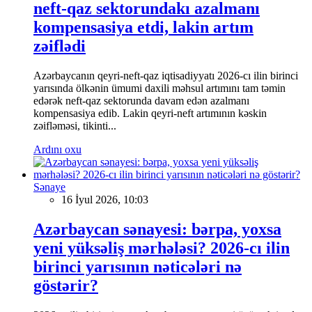
neft-qaz sektorundakı azalmanı
kompensasiya etdi, lakin artım
zəiflədi
Azərbaycanın qeyri-neft-qaz iqtisadiyyatı 2026-cı ilin birinci
yarısında ölkənin ümumi daxili məhsul artımını tam təmin
edərək neft-qaz sektorunda davam edən azalmanı
kompensasiya edib. Lakin qeyri-neft artımının kəskin
zəifləməsi, tikinti...
Ardını oxu
Sənaye
16 İyul 2026, 10:03
Azərbaycan sənayesi: bərpa, yoxsa
yeni yüksəliş mərhələsi? 2026-cı ilin
birinci yarısının nəticələri nə
göstərir?