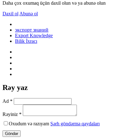
Daha çox oxumaq üçün daxil olun və ya abunə olun
Daxil ol
Abunə ol
экспорт знаний
Export Knowledge
Bilik İxracı
Rəy yaz
Ad *
Rəyiniz *
Oxudum və razıyam
Şərh göndərmə qaydaları
Göndər