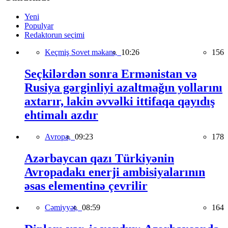
Yeni
Populyar
Redaktorun seçimi
Keçmiş Sovet məkanı,
10:26
156
Seçkilərdən sonra Ermənistan və
Rusiya gərginliyi azaltmağın yollarını
axtarır, lakin əvvəlki ittifaqa qayıdış
ehtimalı azdır
Avropa,
09:23
178
Azərbaycan qazı Türkiyənin
Avropadakı enerji ambisiyalarının
əsas elementinə çevrilir
Cəmiyyət,
08:59
164