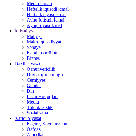
Media İcmalı
Həftəlik iqtisadi icmal
Həftəlik siyasi icmal
Aylıq İqtisadi İcmal
Aylıq Siyasi İcmal
İqtisadiyyat
Maliyyə
Makroiqtisadiyyat
Sənaye
Kənd təsərrüfatı
Biznes
Daxili siyasət
Qanunvericilik
Dövlət quruculuğu
Cəmiyyət
Gender
Din
İnsan Hüquqları
Media
Təhlükəsizlik
Sosial sahə
Xarici Siyasət
Keçmiş Sovet məkanı
Qafqaz
Amerika