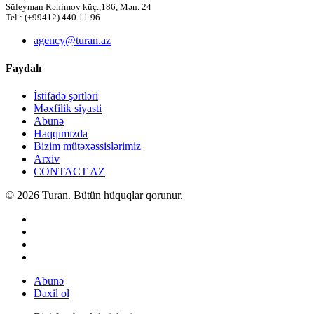
Süleyman Rəhimov küç.,186, Mən. 24
Tel.: (+99412) 440 11 96
agency@turan.az
Faydalı
İstifadə şərtləri
Məxfilik siyasti
Abunə
Haqqımızda
Bizim mütəxəssislərimiz
Arxiv
CONTACT AZ
© 2026 Turan. Bütün hüquqlar qorunur.
Abunə
Daxil ol