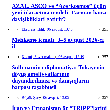
AZAL, ASCO və “Azərkosmos” üçün
yeni idarəetmə modeli: Fərman hansı
dəyişiklikləri gətirir?
Ekspress təhlil,
06 avqust, 13:43
351
Məhkəmə icmalı: 3–5 avqust 2026-cı
il
Keçmiş Sovet məkanı,
06 avqust, 13:19
357
Sülh naminə diplomatiya: Tokayevin
döyüş əməliyyatlarının
dayandırılması və danışıqların
bərpası təşəbbüsü
Böyük Şərq,
06 avqust, 13:05
357
İran və Ermənistan öz “TRIPP”lərini