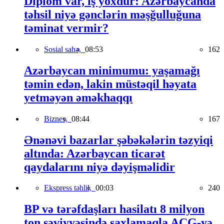
Diplom var, iş yoxdur: Azərbaycanda
təhsil niyə gənclərin məşğulluğuna
təminat vermir?
Sosial sahə,
08:53
162
Azərbaycan minimumu: yaşamağı
təmin edən, lakin müstəqil həyata
yetməyən əməkhaqqı
Biznes,
08:44
167
Ənənəvi bazarlar şəbəkələrin təzyiqi
altında: Azərbaycan ticarət
qaydalarını niyə dəyişməlidir
Ekspress təhlil,
00:03
240
BP və tərəfdaşları hasilatı 8 milyon
ton səviyyəsində saxlamaqla AÇG-yə