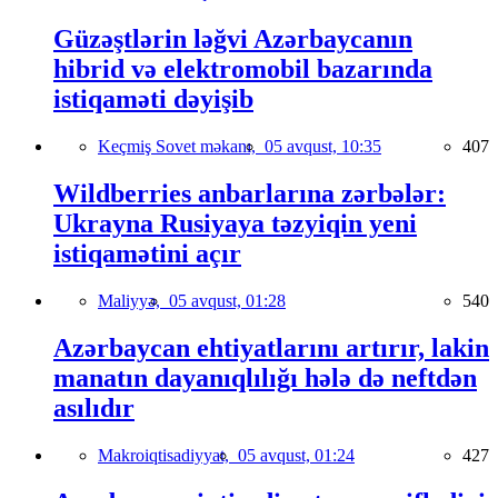
Güzəştlərin ləğvi Azərbaycanın
hibrid və elektromobil bazarında
istiqaməti dəyişib
Keçmiş Sovet məkanı,
05 avqust, 10:35
407
Wildberries anbarlarına zərbələr:
Ukrayna Rusiyaya təzyiqin yeni
istiqamətini açır
Maliyyə,
05 avqust, 01:28
540
Azərbaycan ehtiyatlarını artırır, lakin
manatın dayanıqlılığı hələ də neftdən
asılıdır
Makroiqtisadiyyat,
05 avqust, 01:24
427