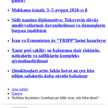
gətirir?
Məhkəmə icmalı: 3–5 avqust 2026-cı il
Sülh naminə diplomatiya: Tokayevin döyüş
əməliyyatlarının dayandırılması və danışıqların
bərpası təşəbbüsü
İran və Ermənistan öz “TRIPP”lərini hazırlayır
Xəzər geri çəkilir: su balansına dair risklərin,
nəticələrin və zəifliklərin kompleks
qiymətləndirilməsi
Əməkhaqları artır, lakin həyat ən çox hiss
edilən sahələrdə daha sürətlə bahalaşır
Ana səhifə
Sənaye
Neftdən beyinlərə: Azərbaycan bilik ixrac edə biləcəkmi?