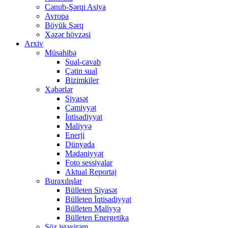
Cənub-Şərqi Asiya
Avropa
Böyük Şərq
Xəzər hövzəsi
Arxiv
Müsahibə
Sual-cavab
Çətin sual
Bizimkiler
Xəbərlər
Siyasət
Cəmiyyət
İqtisadiyyat
Maliyyə
Enerji
Dünyada
Mədəniyyət
Foto sessiyalar
Aktual Reportaj
Buraxılışlar
Bülleten Siyasət
Bülleten İqtisadiyyat
Bülleten Maliyyə
Bülleten Energetika
Söz istəyirəm