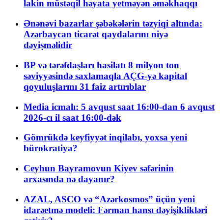
lakin müstəqil həyata yetməyən əməkhaqqı
Ənənəvi bazarlar şəbəkələrin təzyiqi altında:
Azərbaycan ticarət qaydalarını niyə
dəyişməlidir
BP və tərəfdaşları hasilatı 8 milyon ton
səviyyəsində saxlamaqla AÇG-yə kapital
qoyuluşlarını 31 faiz artırıblar
Media icmalı: 5 avqust saat 16:00-dan 6 avqust
2026-cı il saat 16:00-dək
Gömrükdə keyfiyyət inqilabı, yoxsa yeni
bürokratiya?
Ceyhun Bayramovun Kiyev səfərinin
arxasında nə dayanır?
AZAL, ASCO və “Azərkosmos” üçün yeni
idarəetmə modeli: Fərman hansı dəyişiklikləri