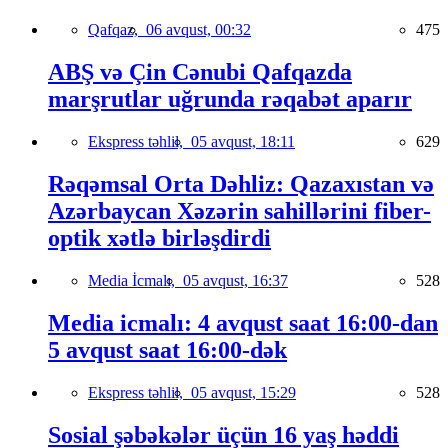
Qafqaz,
06 avqust, 00:32
475
ABŞ və Çin Cənubi Qafqazda
marşrutlar uğrunda rəqabət aparır
Ekspress təhlil,
05 avqust, 18:11
629
Rəqəmsal Orta Dəhliz: Qazaxıstan və
Azərbaycan Xəzərin sahillərini fiber-
optik xətlə birləşdirdi
Media İcmalı,
05 avqust, 16:37
528
Media icmalı: 4 avqust saat 16:00-dan
5 avqust saat 16:00-dək
Ekspress təhlil,
05 avqust, 15:29
528
Sosial şəbəkələr üçün 16 yaş həddi