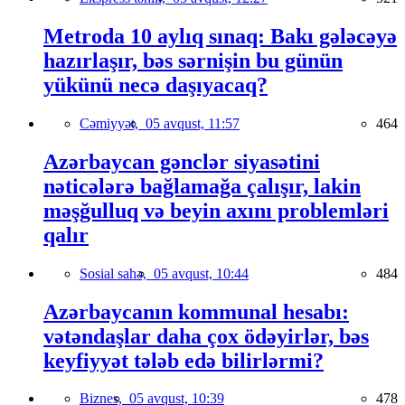
Metroda 10 aylıq sınaq: Bakı gələcəyə
hazırlaşır, bəs sərnişin bu günün
yükünü necə daşıyacaq?
Cəmiyyət,
05 avqust, 11:57
464
Azərbaycan gənclər siyasətini
nəticələrə bağlamağa çalışır, lakin
məşğulluq və beyin axını problemləri
qalır
Sosial sahə,
05 avqust, 10:44
484
Azərbaycanın kommunal hesabı:
vətəndaşlar daha çox ödəyirlər, bəs
keyfiyyət tələb edə bilirlərmi?
Biznes,
05 avqust, 10:39
478