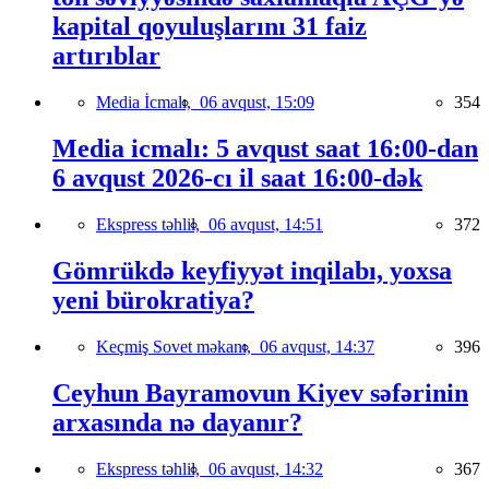
kapital qoyuluşlarını 31 faiz
artırıblar
Media İcmalı,
06 avqust, 15:09
354
Media icmalı: 5 avqust saat 16:00-dan
6 avqust 2026-cı il saat 16:00-dək
Ekspress təhlil,
06 avqust, 14:51
372
Gömrükdə keyfiyyət inqilabı, yoxsa
yeni bürokratiya?
Keçmiş Sovet məkanı,
06 avqust, 14:37
396
Ceyhun Bayramovun Kiyev səfərinin
arxasında nə dayanır?
Ekspress təhlil,
06 avqust, 14:32
367