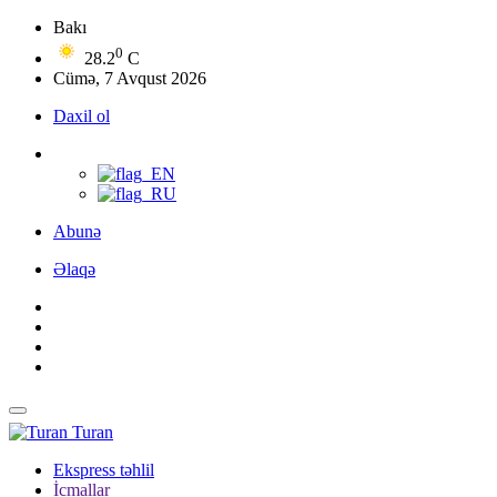
Bakı
0
28.2
C
Cümə, 7 Avqust 2026
Daxil ol
Abunə
Əlaqə
Turan
Ekspress təhlil
İcmallar