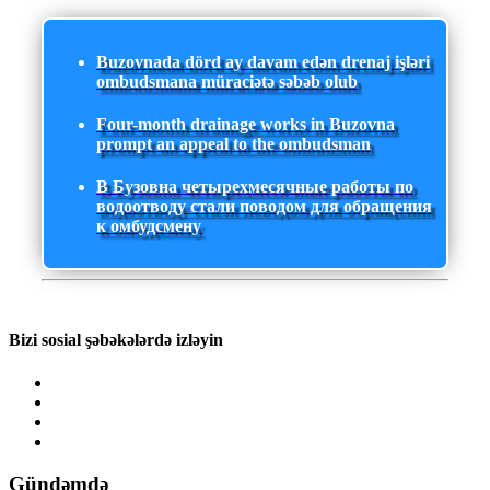
Buzovnada dörd ay davam edən drenaj işləri
ombudsmana müraciətə səbəb olub
Four-month drainage works in Buzovna
prompt an appeal to the ombudsman
В Бузовна четырехмесячные работы по
водоотводу стали поводом для обращения
к омбудсмену
Bizi sosial şəbəkələrdə izləyin
Gündəmdə