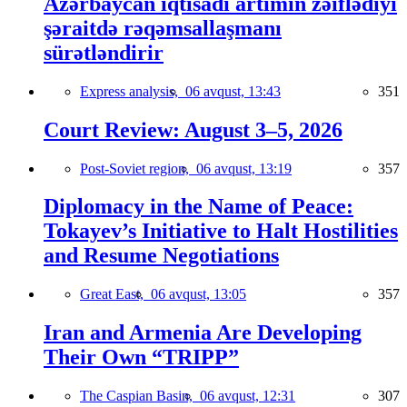
Azərbaycan iqtisadi artımın zəiflədiyi
şəraitdə rəqəmsallaşmanı
sürətləndirir
Express analysis,
06 avqust, 13:43
351
Court Review: August 3–5, 2026
Post-Soviet region,
06 avqust, 13:19
357
Diplomacy in the Name of Peace:
Tokayev’s Initiative to Halt Hostilities
and Resume Negotiations
Great East,
06 avqust, 13:05
357
Iran and Armenia Are Developing
Their Own “TRIPP”
The Caspian Basin,
06 avqust, 12:31
307