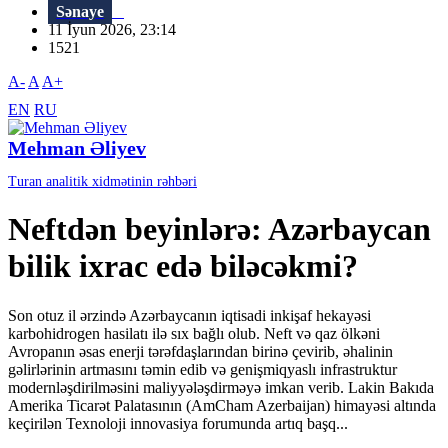
Sənaye
11 İyun 2026, 23:14
1521
A-
A
A+
EN
RU
Mehman Əliyev
Turan analitik xidmətinin rəhbəri
Neftdən beyinlərə: Azərbaycan
bilik ixrac edə biləcəkmi?
Son otuz il ərzində Azərbaycanın iqtisadi inkişaf hekayəsi
karbohidrogen hasilatı ilə sıx bağlı olub. Neft və qaz ölkəni
Avropanın əsas enerji tərəfdaşlarından birinə çevirib, əhalinin
gəlirlərinin artmasını təmin edib və genişmiqyaslı infrastruktur
modernləşdirilməsini maliyyələşdirməyə imkan verib. Lakin Bakıda
Amerika Ticarət Palatasının (AmCham Azerbaijan) himayəsi altında
keçirilən Texnoloji innovasiya forumunda artıq başq...