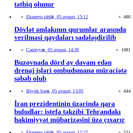
tətbiq olunur
Ekspress təhlil,
05 avqust, 15:12
480
Dövlət əmlakının qurumlar arasında
verilməsi qaydaları sadələşdirilib
Cəmiyyət,
05 avqust, 14:30
1081
Buzovnada dörd ay davam edən
drenaj işləri ombudsmana müraciətə
səbəb olub
Böyük Şərq,
05 avqust, 13:05
444
İran prezidentinin üzərində qara
buludlar: istefa təkzibi Tehrandakı
hakimiyyət mübarizəsini üzə çıxarır
Ekspress təhlil,
05 avqust, 12:27
521