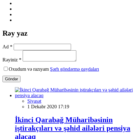
Rəy yaz
Ad *
Rəyiniz *
Oxudum və razıyam
Şərh göndərmə qaydaları
Göndər
Siyasət
1 Dekabr 2020 17:19
İkinci Qarabağ Müharibəsinin
iştirakçıları və şəhid ailələri pensiya
alacaq