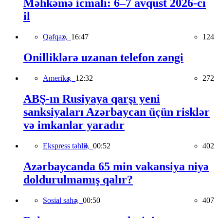
Məhkəmə icmalı: 6–7 avqust 2026-cı
il
Qafqaz,
16:47
124
Onilliklərə uzanan telefon zəngi
Amerika,
12:32
272
ABŞ-ın Rusiyaya qarşı yeni
sanksiyaları Azərbaycan üçün risklər
və imkanlar yaradır
Ekspress təhlil,
00:52
402
Azərbaycanda 65 min vakansiya niyə
doldurulmamış qalır?
Sosial sahə,
00:50
407