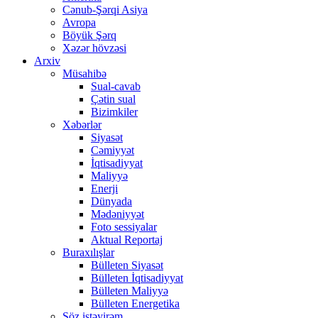
Cənub-Şərqi Asiya
Avropa
Böyük Şərq
Xəzər hövzəsi
Arxiv
Müsahibə
Sual-cavab
Çətin sual
Bizimkiler
Xəbərlər
Siyasət
Cəmiyyət
İqtisadiyyat
Maliyyə
Enerji
Dünyada
Mədəniyyət
Foto sessiyalar
Aktual Reportaj
Buraxılışlar
Bülleten Siyasət
Bülleten İqtisadiyyat
Bülleten Maliyyə
Bülleten Energetika
Söz istəyirəm