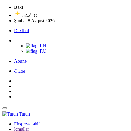
Bakı
0
32.2
C
Şənbə, 8 Avqust 2026
Daxil ol
Abunə
Əlaqə
Turan
Ekspress təhlil
İcmallar