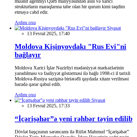
müəllif agentliyi Qərb maliyyəsindən asılı və xarici
strukturların maraqlarına tabe olan bir qurum kimi təqdim
etməyə cəhd edir.
Ardını oxu
Siyasət
13 Fevral 2025, 17:40
Moldova Kişinyovdakı "Rus Evi"ni
bağlayır
Moldova Xarici İşlər Nazirliyi mədəniyyət mərkəzlərinin
yaradılması və fəaliyyət göstərməsi ilə bağlı 1998-ci il tarixli
Moldova-Rusiya sazişinə birtərəfli qaydada xitam verilməsi
barədə qərar qəbul edib.
Ardını oxu
Siyasət
13 Fevral 2025, 17:33
“İçərişəhər”ə yeni rəhbər təyin edilib
Dövlət başçısının sərəncamı ilə Rüfət Mahmud “İçərişəhər”