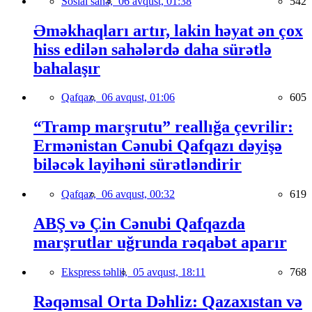
Sosial sahə,
06 avqust, 01:38
542
Əməkhaqları artır, lakin həyat ən çox
hiss edilən sahələrdə daha sürətlə
bahalaşır
Qafqaz,
06 avqust, 01:06
605
“Tramp marşrutu” reallığa çevrilir:
Ermənistan Cənubi Qafqazı dəyişə
biləcək layihəni sürətləndirir
Qafqaz,
06 avqust, 00:32
619
ABŞ və Çin Cənubi Qafqazda
marşrutlar uğrunda rəqabət aparır
Ekspress təhlil,
05 avqust, 18:11
768
Rəqəmsal Orta Dəhliz: Qazaxıstan və