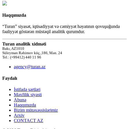
Haqqımızda
“Turan” siyasət, iqtisadiyyat və cəmiyyət həyatının qovuşuğunda
fəaliyyət göstərən müstəqil analitik qurumdur.
Turan analitik xidməti
Bakı, AZ1010
Süleyman Rəhimov küç.,186, Mən. 24
Tel.: (+99412) 440 11 96
agency@turan.az
Faydalı
İstifadə şərtləri
Məxfilik siyasti
Abunə
Haqqımızda
Bizim mütəxəssislərimiz
Arxiv
CONTACT AZ