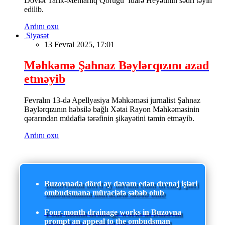
Dövlət Tarix-Memarlıq Qoruğu İdarə Heyətinin sədri təyin
edilib.
Ardını oxu
Siyasət
13 Fevral 2025, 17:01
Məhkəmə Şahnaz Bəylərqızını azad
etməyib
Fevralın 13-də Apellyasiya Məhkəməsi jurnalist Şahnaz
Bəylərqızının həbsilə bağlı Xətai Rayon Məhkəməsinin
qərarından müdafiə tərəfinin şikayətini təmin etməyib.
Ardını oxu
Buzovnada dörd ay davam edən drenaj işləri
ombudsmana müraciətə səbəb olub
Four-month drainage works in Buzovna
prompt an appeal to the ombudsman