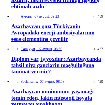
axtarır, lakin əvvəlki ittifaqa qayıdış
ehtimalı azdır
Avropa,
07 avqust, 09:23
459
Azərbaycan qazı Türkiyənin
Avropadakı enerji ambisiyalarının
əsas elementinə çevrilir
Cəmiyyət,
07 avqust, 08:59
437
Diplom var, iş yoxdur: Azərbaycanda
təhsil niyə gənclərin məşğulluğuna
təminat vermir?
Sosial sahə,
07 avqust, 08:53
429
Azərbaycan minimumu: yaşamağı
təmin edən, lakin müstəqil həyata
yetməyən əməkhaqqı