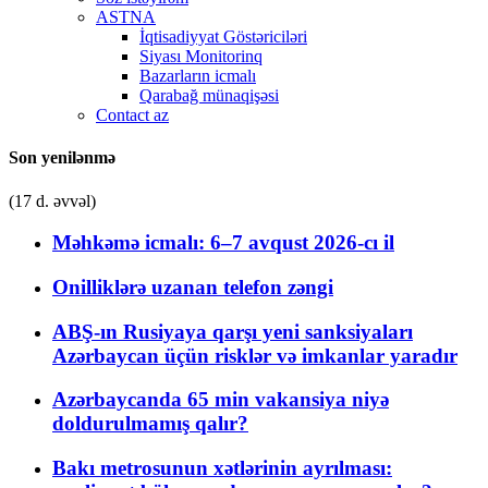
ASTNA
İqtisadiyyat Göstəriciləri
Siyası Monitorinq
Bazarların icmalı
Qarabağ münaqişəsi
Contact az
Son yenilənmə
(17 d. əvvəl)
Məhkəmə icmalı: 6–7 avqust 2026-cı il
Onilliklərə uzanan telefon zəngi
ABŞ-ın Rusiyaya qarşı yeni sanksiyaları
Azərbaycan üçün risklər və imkanlar yaradır
Azərbaycanda 65 min vakansiya niyə
doldurulmamış qalır?
Bakı metrosunun xətlərinin ayrılması: