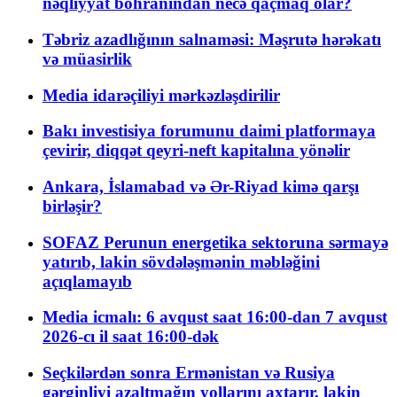
nəqliyyat böhranından necə qaçmaq olar?
Təbriz azadlığının salnaməsi: Məşrutə hərəkatı
və müasirlik
Media idarəçiliyi mərkəzləşdirilir
Bakı investisiya forumunu daimi platformaya
çevirir, diqqət qeyri-neft kapitalına yönəlir
Ankara, İslamabad və Ər-Riyad kimə qarşı
birləşir?
SOFAZ Perunun energetika sektoruna sərmayə
yatırıb, lakin sövdələşmənin məbləğini
açıqlamayıb
Media icmalı: 6 avqust saat 16:00-dan 7 avqust
2026-cı il saat 16:00-dək
Seçkilərdən sonra Ermənistan və Rusiya
gərginliyi azaltmağın yollarını axtarır, lakin