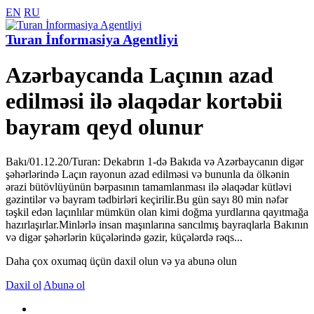
EN
RU
Turan İnformasiya Agentliyi
Azərbaycanda Laçının azad
edilməsi ilə əlaqədar kortəbii
bayram qeyd olunur
Bakı/01.12.20/Turan: Dekabrın 1-də Bakıda və Azərbaycanın digər
şəhərlərində Laçın rayonun azad edilməsi və bununla da ölkənin
ərazi bütövlüyünün bərpasının tamamlanması ilə əlaqədar kütləvi
gəzintilər və bayram tədbirləri keçirilir.Bu gün sayı 80 min nəfər
təşkil edən laçınlılar mümkün olan kimi doğma yurdlarına qayıtmağa
hazırlaşırlar.Minlərlə insan maşınlarına sancılmış bayraqlarla Bakının
və digər şəhərlərin küçələrində gəzir, küçələrdə rəqs...
Daha çox oxumaq üçün daxil olun və ya abunə olun
Daxil ol
Abunə ol