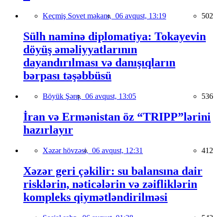
Keçmiş Sovet məkanı,
06 avqust, 13:19
502
Sülh naminə diplomatiya: Tokayevin
döyüş əməliyyatlarının
dayandırılması və danışıqların
bərpası təşəbbüsü
Böyük Şərq,
06 avqust, 13:05
536
İran və Ermənistan öz “TRIPP”lərini
hazırlayır
Xəzər hövzəsi,
06 avqust, 12:31
412
Xəzər geri çəkilir: su balansına dair
risklərin, nəticələrin və zəifliklərin
kompleks qiymətləndirilməsi