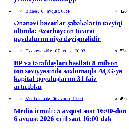
Biznes,
07 avqust, 08:44
426
Ənənəvi bazarlar şəbəkələrin təzyiqi
altında: Azərbaycan ticarət
qaydalarını niyə dəyişməlidir
Ekspress təhlil,
07 avqust, 00:03
534
BP və tərəfdaşları hasilatı 8 milyon
ton səviyyəsində saxlamaqla AÇG-yə
kapital qoyuluşlarını 31 faiz
artırıblar
Media İcmalı,
06 avqust, 15:09
496
Media icmalı: 5 avqust saat 16:00-dan
6 avqust 2026-cı il saat 16:00-dək