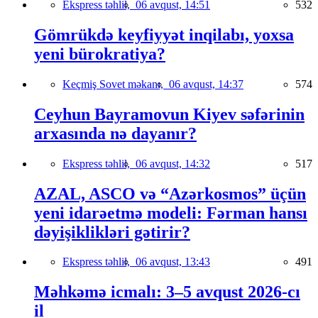
Ekspress təhlil,
06 avqust, 14:51
532
Gömrükdə keyfiyyət inqilabı, yoxsa
yeni bürokratiya?
Keçmiş Sovet məkanı,
06 avqust, 14:37
574
Ceyhun Bayramovun Kiyev səfərinin
arxasında nə dayanır?
Ekspress təhlil,
06 avqust, 14:32
517
AZAL, ASCO və “Azərkosmos” üçün
yeni idarəetmə modeli: Fərman hansı
dəyişiklikləri gətirir?
Ekspress təhlil,
06 avqust, 13:43
491
Məhkəmə icmalı: 3–5 avqust 2026-cı
il