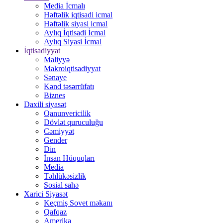
Media İcmalı
Həftəlik iqtisadi icmal
Həftəlik siyasi icmal
Aylıq İqtisadi İcmal
Aylıq Siyasi İcmal
İqtisadiyyat
Maliyyə
Makroiqtisadiyyat
Sənaye
Kənd təsərrüfatı
Biznes
Daxili siyasət
Qanunvericilik
Dövlət quruculuğu
Cəmiyyət
Gender
Din
İnsan Hüquqları
Media
Təhlükəsizlik
Sosial sahə
Xarici Siyasət
Keçmiş Sovet məkanı
Qafqaz
Amerika