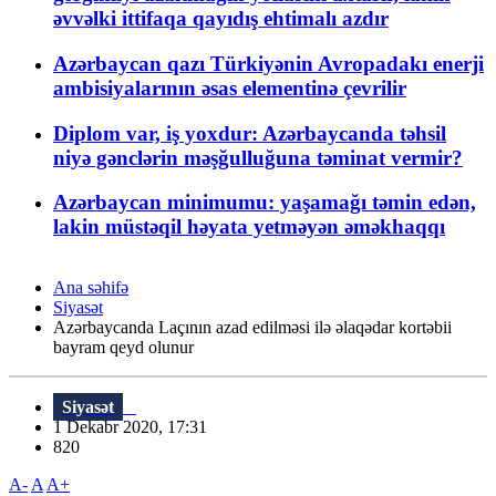
əvvəlki ittifaqa qayıdış ehtimalı azdır
Azərbaycan qazı Türkiyənin Avropadakı enerji
ambisiyalarının əsas elementinə çevrilir
Diplom var, iş yoxdur: Azərbaycanda təhsil
niyə gənclərin məşğulluğuna təminat vermir?
Azərbaycan minimumu: yaşamağı təmin edən,
lakin müstəqil həyata yetməyən əməkhaqqı
Ana səhifə
Siyasət
Azərbaycanda Laçının azad edilməsi ilə əlaqədar kortəbii
bayram qeyd olunur
Siyasət
1 Dekabr 2020, 17:31
820
A-
A
A+