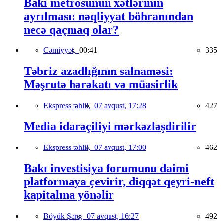
Bakı metrosunun xətlərinin
ayrılması: nəqliyyat böhranından
necə qaçmaq olar?
Cəmiyyət,
00:41
335
Təbriz azadlığının salnaməsi:
Məşrutə hərəkatı və müasirlik
Ekspress təhlil,
07 avqust, 17:28
427
Media idarəçiliyi mərkəzləşdirilir
Ekspress təhlil,
07 avqust, 17:00
462
Bakı investisiya forumunu daimi
platformaya çevirir, diqqət qeyri-neft
kapitalına yönəlir
Böyük Şərq,
07 avqust, 16:27
492