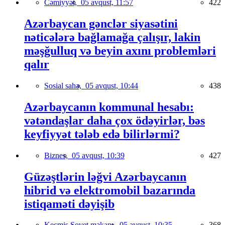
Cəmiyyət,
05 avqust, 11:57
422
Azərbaycan gənclər siyasətini
nəticələrə bağlamağa çalışır, lakin
məşğulluq və beyin axını problemləri
qalır
Sosial sahə,
05 avqust, 10:44
438
Azərbaycanın kommunal hesabı:
vətəndaşlar daha çox ödəyirlər, bəs
keyfiyyət tələb edə bilirlərmi?
Biznes,
05 avqust, 10:39
427
Güzəştlərin ləğvi Azərbaycanın
hibrid və elektromobil bazarında
istiqaməti dəyişib
Keçmiş Sovet məkanı,
05 avqust, 10:35
368