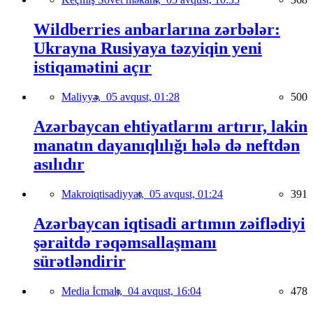
Wildberries anbarlarına zərbələr:
Ukrayna Rusiyaya təzyiqin yeni
istiqamətini açır
Maliyyə,
05 avqust, 01:28
500
Azərbaycan ehtiyatlarını artırır, lakin
manatın dayanıqlılığı hələ də neftdən
asılıdır
Makroiqtisadiyyat,
05 avqust, 01:24
391
Azərbaycan iqtisadi artımın zəiflədiyi
şəraitdə rəqəmsallaşmanı
sürətləndirir
Media İcmalı,
04 avqust, 16:04
478