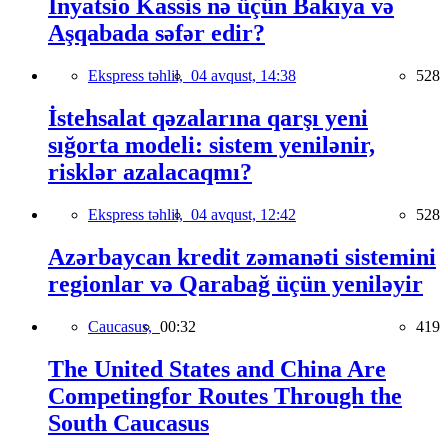
İnyatsio Kassis nə üçün Bakıya və
Aşqabada səfər edir?
Ekspress təhlil,
04 avqust, 14:38
528
İstehsalat qəzalarına qarşı yeni
sığorta modeli: sistem yenilənir,
risklər azalacaqmı?
Ekspress təhlil,
04 avqust, 12:42
528
Azərbaycan kredit zəmanəti sistemini
regionlar və Qarabağ üçün yeniləyir
Caucasus,
00:32
419
The United States and China Are
Competingfor Routes Through the
South Caucasus