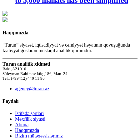
to 5,000 manats has been simplified
Haqqımızda
“Turan” siyasət, iqtisadiyyat və cəmiyyət həyatının qovuşuğunda
fəaliyyət göstərən müstəqil analitik qurumdur.
Turan analitik xidməti
Bakı, AZ1010
Süleyman Rəhimov küç.,186, Mən. 24
Tel.: (+99412) 440 11 96
agency@turan.az
Faydalı
İstifadə şərtləri
Məxfilik siyasti
Abunə
Haqqımızda
Bizim mütəxəssislərimiz