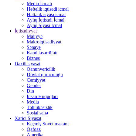
Media İcmalı
Həftəlik iqtisadi icmal
Həftəlik siyasi icmal
Aylıq İqtisadi İcmal
Aylıq Siyasi İcmal
İqtisadiyyat
Maliyyə
Makroiqtisadiyyat
Sənaye
Kənd təsərrüfatı
Biznes
Daxili siyasət
Qanunvericilik
Dövlət quruculuğu
Cəmiyyət
Gender
Din
İnsan Hüquqları
Media
Təhlükəsizlik
Sosial sahə
Xarici Siyasət
Keçmiş Sovet məkanı
Qafqaz
Amerika