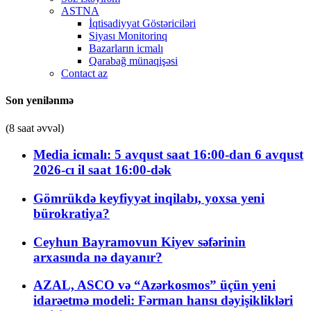
ASTNA
İqtisadiyyat Göstəriciləri
Siyası Monitorinq
Bazarların icmalı
Qarabağ münaqişəsi
Contact az
Son yenilənmə
(8 saat əvvəl)
Media icmalı: 5 avqust saat 16:00-dan 6 avqust
2026-cı il saat 16:00-dək
Gömrükdə keyfiyyət inqilabı, yoxsa yeni
bürokratiya?
Ceyhun Bayramovun Kiyev səfərinin
arxasında nə dayanır?
AZAL, ASCO və “Azərkosmos” üçün yeni
idarəetmə modeli: Fərman hansı dəyişiklikləri