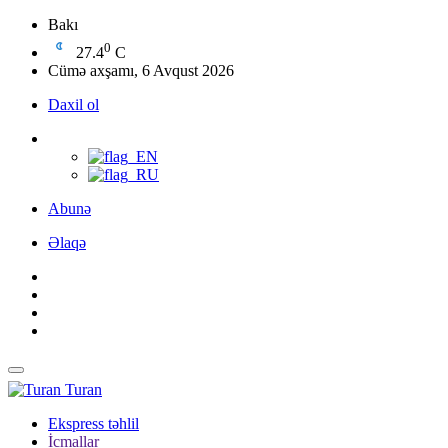
Bakı
0
27.4
C
Cümə axşamı, 6 Avqust 2026
Daxil ol
Abunə
Əlaqə
Turan
Ekspress təhlil
İcmallar