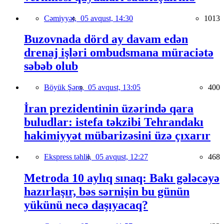
Cəmiyyət,
05 avqust, 14:30
1013
Buzovnada dörd ay davam edən
drenaj işləri ombudsmana müraciətə
səbəb olub
Böyük Şərq,
05 avqust, 13:05
400
İran prezidentinin üzərində qara
buludlar: istefa təkzibi Tehrandakı
hakimiyyət mübarizəsini üzə çıxarır
Ekspress təhlil,
05 avqust, 12:27
468
Metroda 10 aylıq sınaq: Bakı gələcəyə
hazırlaşır, bəs sərnişin bu günün
yükünü necə daşıyacaq?