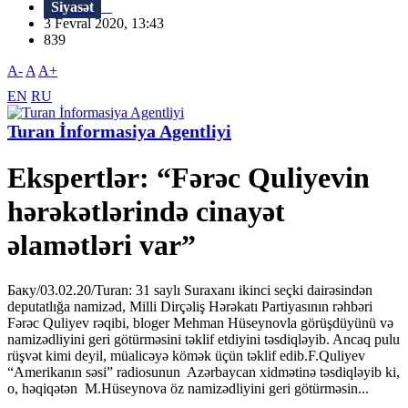
Siyasət
3 Fevral 2020, 13:43
839
A-
A
A+
EN
RU
Turan İnformasiya Agentliyi
Ekspertlər: “Fərəc Quliyevin
hərəkətlərində cinayət
əlamətləri var”
Баку/03.02.20/Turan: 31 saylı Suraxanı ikinci seçki dairəsindən
deputatlığa namizəd, Milli Dirçəliş Hərəkatı Partiyasının rəhbəri
Fərəc Quliyev rəqibi, bloger Mehman Hüseynovla görüşdüyünü və
namizədliyini geri götürməsini təklif etdiyini təsdiqləyib. Ancaq pulu
rüşvət kimi deyil, müalicəyə kömək üçün təklif edib.F.Quliyev
“Amerikanın səsi” radiosunun Azərbaycan xidmətinə təsdiqləyib ki,
o, həqiqətən M.Hüseynova öz namizədliyini geri götürməsin...