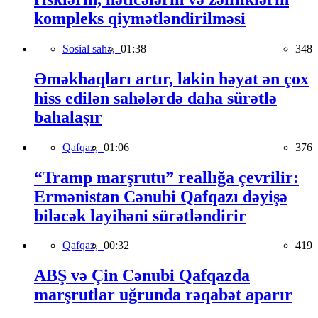
kompleks qiymətləndirilməsi
Sosial sahə,
01:38
348
Əməkhaqları artır, lakin həyat ən çox
hiss edilən sahələrdə daha sürətlə
bahalaşır
Qafqaz,
01:06
376
“Tramp marşrutu” reallığa çevrilir:
Ermənistan Cənubi Qafqazı dəyişə
biləcək layihəni sürətləndirir
Qafqaz,
00:32
419
ABŞ və Çin Cənubi Qafqazda
marşrutlar uğrunda rəqabət aparır