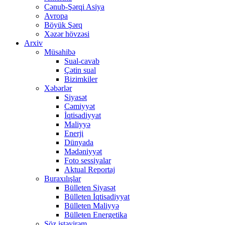
Cənub-Şərqi Asiya
Avropa
Böyük Şərq
Xəzər hövzəsi
Arxiv
Müsahibə
Sual-cavab
Çətin sual
Bizimkiler
Xəbərlər
Siyasət
Cəmiyyət
İqtisadiyyat
Maliyyə
Enerji
Dünyada
Mədəniyyət
Foto sessiyalar
Aktual Reportaj
Buraxılışlar
Bülleten Siyasət
Bülleten İqtisadiyyat
Bülleten Maliyyə
Bülleten Energetika
Söz istəyirəm