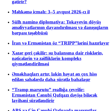
gətirir?
Məhkəmə icmalı: 3–5 avqust 2026-cı il
Sülh naminə diplomatiya: Tokayevin döyüş
əməliyyatlarının dayandırılması və danışıqların
bərpası təşəbbüsü
İran və Ermənistan öz “TRIPP”lərini hazırlayır
Xəzər geri çəkilir: su balansına dair risklərin,
nəticələrin və zəifliklərin kompleks
qiymətləndirilməsi
Əməkhaqları artır, lakin həyat ən çox hiss
edilən sahələrdə daha sürətlə bahalaşır
“Tramp marşrutu” reallığa çevrilir:
Ermənistan Cənubi Qafqazı dəyişə biləcək
layihəni sürətləndirir
ABŞ və Çin Cənubi Qafqazda marşrutlar