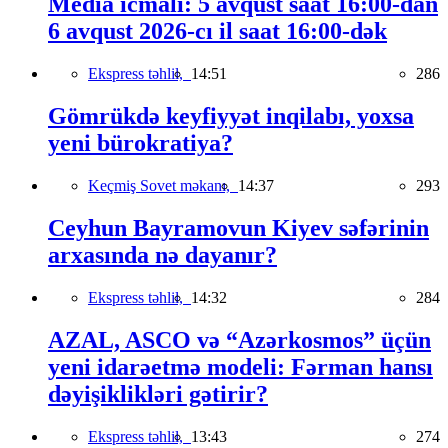
Media icmalı: 5 avqust saat 16:00-dan
6 avqust 2026-cı il saat 16:00-dək
Ekspress təhlil,
14:51
286
Gömrükdə keyfiyyət inqilabı, yoxsa
yeni bürokratiya?
Keçmiş Sovet məkanı,
14:37
293
Ceyhun Bayramovun Kiyev səfərinin
arxasında nə dayanır?
Ekspress təhlil,
14:32
284
AZAL, ASCO və “Azərkosmos” üçün
yeni idarəetmə modeli: Fərman hansı
dəyişiklikləri gətirir?
Ekspress təhlil,
13:43
274