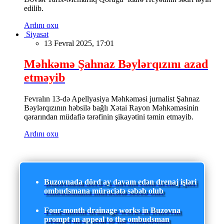
edilib.
Ardını oxu
Siyasət
13 Fevral 2025, 17:01
Məhkəmə Şahnaz Bəylərqızını azad
etməyib
Fevralın 13-də Apellyasiya Məhkəməsi jurnalist Şahnaz
Bəylərqızının həbsilə bağlı Xətai Rayon Məhkəməsinin
qərarından müdafiə tərəfinin şikayətini təmin etməyib.
Ardını oxu
Buzovnada dörd ay davam edən drenaj işləri
ombudsmana müraciətə səbəb olub
Four-month drainage works in Buzovna
prompt an appeal to the ombudsman