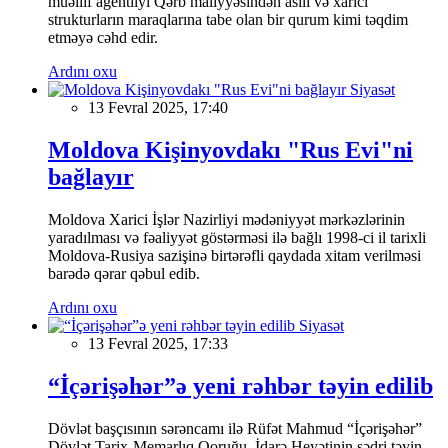
müəllif agentliyi Qərb maliyyəsindən asılı və xarici
strukturların maraqlarına tabe olan bir qurum kimi təqdim
etməyə cəhd edir.
Ardını oxu
Siyasət
13 Fevral 2025, 17:40
Moldova Kişinyovdakı "Rus Evi"ni
bağlayır
Moldova Xarici İşlər Nazirliyi mədəniyyət mərkəzlərinin
yaradılması və fəaliyyət göstərməsi ilə bağlı 1998-ci il tarixli
Moldova-Rusiya sazişinə birtərəfli qaydada xitam verilməsi
barədə qərar qəbul edib.
Ardını oxu
Siyasət
13 Fevral 2025, 17:33
“İçərişəhər”ə yeni rəhbər təyin edilib
Dövlət başçısının sərəncamı ilə Rüfət Mahmud “İçərişəhər”
Dövlət Tarix-Memarlıq Qoruğu İdarə Heyətinin sədri təyin