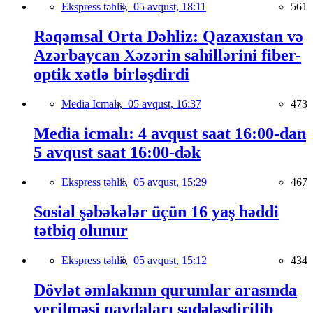
Ekspress təhlil,
05 avqust, 18:11
561
Rəqəmsal Orta Dəhliz: Qazaxıstan və
Azərbaycan Xəzərin sahillərini fiber-
optik xətlə birləşdirdi
Media İcmalı,
05 avqust, 16:37
473
Media icmalı: 4 avqust saat 16:00-dan
5 avqust saat 16:00-dək
Ekspress təhlil,
05 avqust, 15:29
467
Sosial şəbəkələr üçün 16 yaş həddi
tətbiq olunur
Ekspress təhlil,
05 avqust, 15:12
434
Dövlət əmlakının qurumlar arasında
verilməsi qaydaları sadələşdirilib