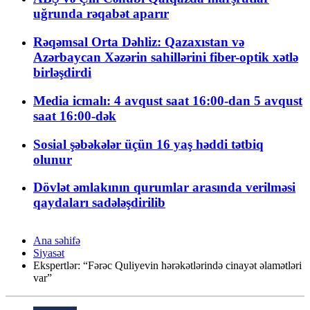
uğrunda rəqabət aparır
Rəqəmsal Orta Dəhliz: Qazaxıstan və
Azərbaycan Xəzərin sahillərini fiber-optik xətlə
birləşdirdi
Media icmalı: 4 avqust saat 16:00-dan 5 avqust
saat 16:00-dək
Sosial şəbəkələr üçün 16 yaş həddi tətbiq
olunur
Dövlət əmlakının qurumlar arasında verilməsi
qaydaları sadələşdirilib
Ana səhifə
Siyasət
Ekspertlər: “Fərəc Quliyevin hərəkətlərində cinayət əlamətləri
var”