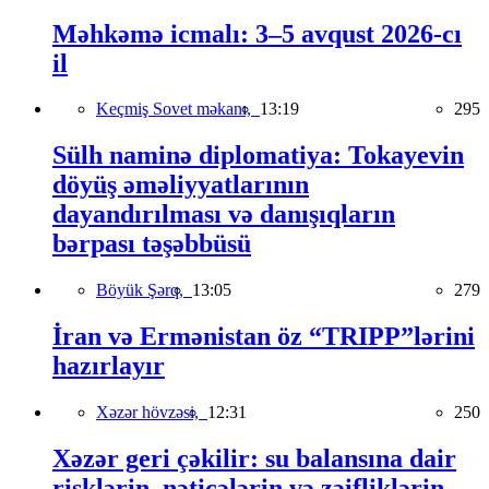
Məhkəmə icmalı: 3–5 avqust 2026-cı
il
Keçmiş Sovet məkanı,
13:19
295
Sülh naminə diplomatiya: Tokayevin
döyüş əməliyyatlarının
dayandırılması və danışıqların
bərpası təşəbbüsü
Böyük Şərq,
13:05
279
İran və Ermənistan öz “TRIPP”lərini
hazırlayır
Xəzər hövzəsi,
12:31
250
Xəzər geri çəkilir: su balansına dair
risklərin, nəticələrin və zəifliklərin