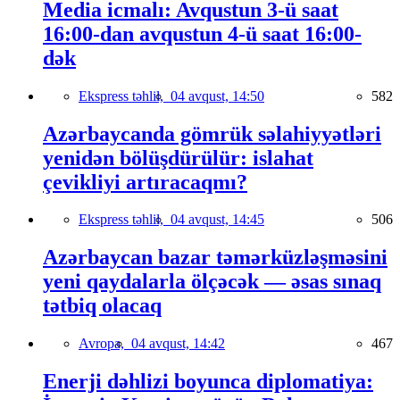
Media icmalı: Avqustun 3-ü saat
16:00-dan avqustun 4-ü saat 16:00-
dək
Ekspress təhlil,
04 avqust, 14:50
582
Azərbaycanda gömrük səlahiyyətləri
yenidən bölüşdürülür: islahat
çevikliyi artıracaqmı?
Ekspress təhlil,
04 avqust, 14:45
506
Azərbaycan bazar təmərküzləşməsini
yeni qaydalarla ölçəcək — əsas sınaq
tətbiq olacaq
Avropa,
04 avqust, 14:42
467
Enerji dəhlizi boyunca diplomatiya: