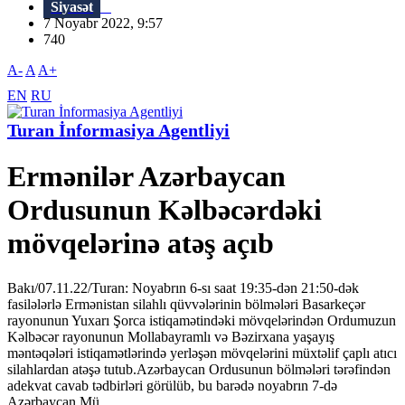
Siyasət
7 Noyabr 2022, 9:57
740
A-
A
A+
EN
RU
Turan İnformasiya Agentliyi
Ermənilər Azərbaycan
Ordusunun Kəlbəcərdəki
mövqelərinə atəş açıb
Bakı/07.11.22/Turan: Noyabrın 6-sı saat 19:35-dən 21:50-dək
fasilələrlə Ermənistan silahlı qüvvələrinin bölmələri Basarkeçər
rayonunun Yuxarı Şorca istiqamətindəki mövqelərindən Ordumuzun
Kəlbəcər rayonunun Mollabayramlı və Bəzirxana yaşayış
məntəqələri istiqamətlərində yerləşən mövqelərini müxtəlif çaplı atıcı
silahlardan atəşə tutub.Azərbaycan Ordusunun bölmələri tərəfindən
adekvat cavab tədbirləri görülüb, bu barədə noyabrın 7-də
Azərbaycan Mü...