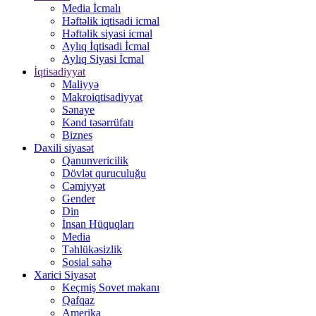
Media İcmalı
Həftəlik iqtisadi icmal
Həftəlik siyasi icmal
Aylıq İqtisadi İcmal
Aylıq Siyasi İcmal
İqtisadiyyat
Maliyyə
Makroiqtisadiyyat
Sənaye
Kənd təsərrüfatı
Biznes
Daxili siyasət
Qanunvericilik
Dövlət quruculuğu
Cəmiyyət
Gender
Din
İnsan Hüquqları
Media
Təhlükəsizlik
Sosial sahə
Xarici Siyasət
Keçmiş Sovet məkanı
Qafqaz
Amerika