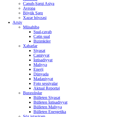
Cənub-Şərqi Asiya
Avropa
Böyük Şərq
Xəzər hövzəsi
Arxiv
Müsahibə
Sual-cavab
Çətin sual
Bizimkiler
Xəbərlər
Siyasət
Cəmiyyət
İqtisadiyyat
Maliyyə
Enerji
Dünyada
Mədəniyyət
Foto sessiyalar
Aktual Reportaj
Buraxılışlar
Bülleten Siyasət
Bülleten İqtisadiyyat
Bülleten Maliyyə
Bülleten Energetika
Söz istəyirəm