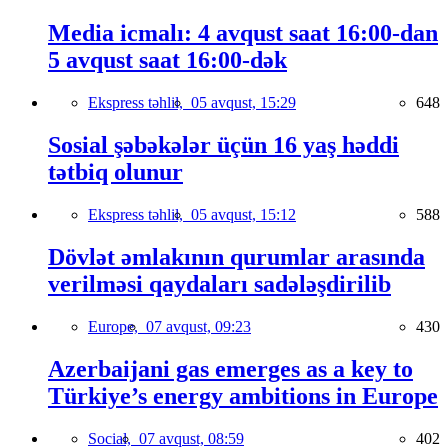
Media icmalı: 4 avqust saat 16:00-dan
5 avqust saat 16:00-dək
Ekspress təhlil,
05 avqust, 15:29
648
Sosial şəbəkələr üçün 16 yaş həddi
tətbiq olunur
Ekspress təhlil,
05 avqust, 15:12
588
Dövlət əmlakının qurumlar arasında
verilməsi qaydaları sadələşdirilib
Europe,
07 avqust, 09:23
430
Azerbaijani gas emerges as a key to
Türkiye’s energy ambitions in Europe
Social,
07 avqust, 08:59
402