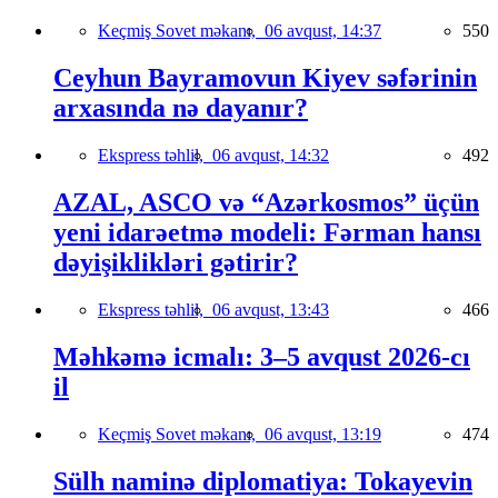
Keçmiş Sovet məkanı,
06 avqust, 14:37
550
Ceyhun Bayramovun Kiyev səfərinin
arxasında nə dayanır?
Ekspress təhlil,
06 avqust, 14:32
492
AZAL, ASCO və “Azərkosmos” üçün
yeni idarəetmə modeli: Fərman hansı
dəyişiklikləri gətirir?
Ekspress təhlil,
06 avqust, 13:43
466
Məhkəmə icmalı: 3–5 avqust 2026-cı
il
Keçmiş Sovet məkanı,
06 avqust, 13:19
474
Sülh naminə diplomatiya: Tokayevin