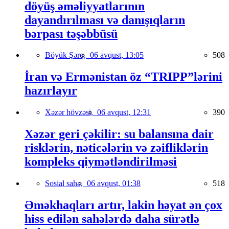
döyüş əməliyyatlarının
dayandırılması və danışıqların
bərpası təşəbbüsü
Böyük Şərq,
06 avqust, 13:05
508
İran və Ermənistan öz “TRIPP”lərini
hazırlayır
Xəzər hövzəsi,
06 avqust, 12:31
390
Xəzər geri çəkilir: su balansına dair
risklərin, nəticələrin və zəifliklərin
kompleks qiymətləndirilməsi
Sosial sahə,
06 avqust, 01:38
518
Əməkhaqları artır, lakin həyat ən çox
hiss edilən sahələrdə daha sürətlə