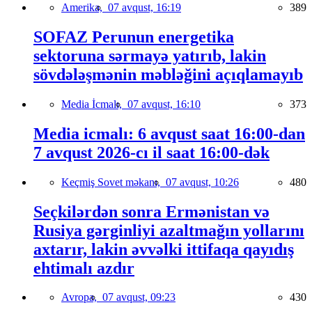
Amerika,
07 avqust, 16:19
389
SOFAZ Perunun energetika
sektoruna sərmayə yatırıb, lakin
sövdələşmənin məbləğini açıqlamayıb
Media İcmalı,
07 avqust, 16:10
373
Media icmalı: 6 avqust saat 16:00-dan
7 avqust 2026-cı il saat 16:00-dək
Keçmiş Sovet məkanı,
07 avqust, 10:26
480
Seçkilərdən sonra Ermənistan və
Rusiya gərginliyi azaltmağın yollarını
axtarır, lakin əvvəlki ittifaqa qayıdış
ehtimalı azdır
Avropa,
07 avqust, 09:23
430