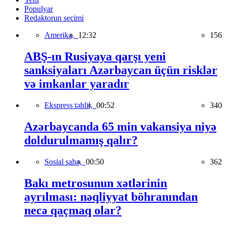
Populyar
Redaktorun seçimi
Amerika,
12:32
156
ABŞ-ın Rusiyaya qarşı yeni
sanksiyaları Azərbaycan üçün risklər
və imkanlar yaradır
Ekspress təhlil,
00:52
340
Azərbaycanda 65 min vakansiya niyə
doldurulmamış qalır?
Sosial sahə,
00:50
362
Bakı metrosunun xətlərinin
ayrılması: nəqliyyat böhranından
necə qaçmaq olar?