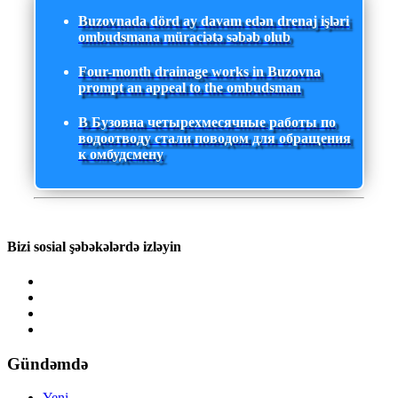
Buzovnada dörd ay davam edən drenaj işləri
ombudsmana müraciətə səbəb olub
Four-month drainage works in Buzovna
prompt an appeal to the ombudsman
В Бузовна четырехмесячные работы по
водоотводу стали поводом для обращения
к омбудсмену
Bizi sosial şəbəkələrdə izləyin
Gündəmdə
Yeni