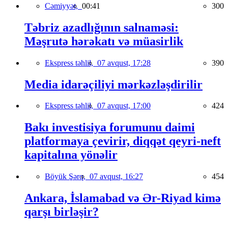
Cəmiyyət,
00:41
300
Təbriz azadlığının salnaməsi:
Məşrutə hərəkatı və müasirlik
Ekspress təhlil,
07 avqust, 17:28
390
Media idarəçiliyi mərkəzləşdirilir
Ekspress təhlil,
07 avqust, 17:00
424
Bakı investisiya forumunu daimi
platformaya çevirir, diqqət qeyri-neft
kapitalına yönəlir
Böyük Şərq,
07 avqust, 16:27
454
Ankara, İslamabad və Ər-Riyad kimə
qarşı birləşir?