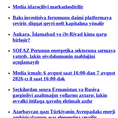
Media idarəçiliyi mərkəzləşdirilir
Bakı investisiya forumunu daimi platformaya
çevirir, diqqət qeyri-neft kapitalına yönəlir
Ankara, İslamabad və Ər-Riyad kimə qarşı
birləşir?
SOFAZ Perunun energetika sektoruna sərmayə
yatırıb, lakin sövdələşmənin məbləğini
açıqlamayıb
Media icmalı: 6 avqust saat 16:00-dan 7 avqust
2026-cı il saat 16:00-dək
Seçkilərdən sonra Ermənistan və Rusiya
gərginliyi azaltmağın yollarını axtarır, lakin
əvvəlki ittifaqa qayıdış ehtimalı azdır
Azərbaycan qazı Türkiyənin Avropadakı enerji
ambisiyalarının əsas elementinə çevrilir