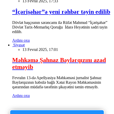
13 Fevral 2025, 17:33
“İçərişəhər”ə yeni rəhbər təyin edilib
Dövlət başçısının sərəncamı ilə Rüfət Mahmud “İçərişəhər”
Dövlət Tarix-Memarlıq Qoruğu İdarə Heyətinin sədri təyin
edilib.
Ardını oxu
Siyasət
13 Fevral 2025, 17:01
Məhkəmə Şahnaz Bəylərqızını azad
etməyib
Fevralın 13-də Apellyasiya Məhkəməsi jurnalist Şahnaz
Bəylərqızının həbsilə bağlı Xətai Rayon Məhkəməsinin
qərarından müdafiə tərəfinin şikayətini təmin etməyib.
Ardını oxu