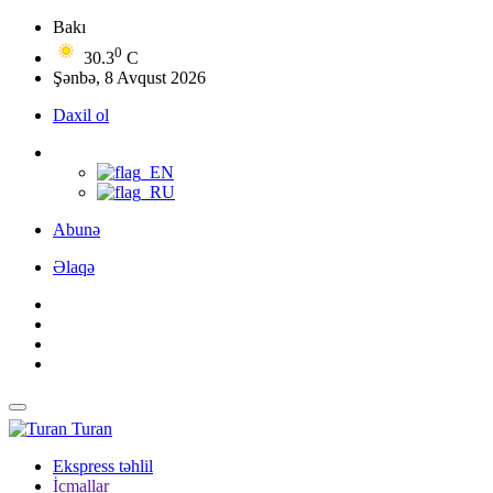
Bakı
0
30.3
C
Şənbə, 8 Avqust 2026
Daxil ol
Abunə
Əlaqə
Turan
Ekspress təhlil
İcmallar