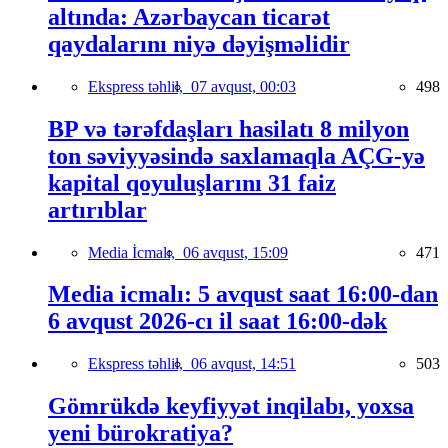
altında: Azərbaycan ticarət
qaydalarını niyə dəyişməlidir
Ekspress təhlil,
07 avqust, 00:03
498
BP və tərəfdaşları hasilatı 8 milyon
ton səviyyəsində saxlamaqla AÇG-yə
kapital qoyuluşlarını 31 faiz
artırıblar
Media İcmalı,
06 avqust, 15:09
471
Media icmalı: 5 avqust saat 16:00-dan
6 avqust 2026-cı il saat 16:00-dək
Ekspress təhlil,
06 avqust, 14:51
503
Gömrükdə keyfiyyət inqilabı, yoxsa
yeni bürokratiya?