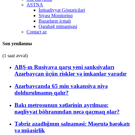
ASTNA
İqtisadiyyat Göstəriciləri
Siyası Monitorinq
Bazarların icmalı
Qarabağ münaqişəsi
Contact az
Son yenilənmə
(1 saat əvvəl)
ABŞ-ın Rusiyaya qarşı yeni sanksiyaları
Azərbaycan üçün risklər və imkanlar yaradır
Azərbaycanda 65 min vakansiya niyə
doldurulmamış qalır?
Bakı metrosunun xətlərinin ayrılması:
nəqliyyat böhranından necə qaçmaq olar?
Təbriz azadlığının salnaməsi: Məşrutə hərəkatı
və müasirlik