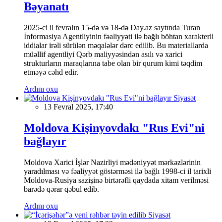
Bəyanatı
2025-ci il fevralın 15-də və 18-də Day.az saytında Turan
İnformasiya Agentliyinin fəaliyyəti ilə bağlı böhtan xarakterli
iddialar irəli sürülən məqalələr dərc edilib. Bu materiallarda
müəllif agentliyi Qərb maliyyəsindən asılı və xarici
strukturların maraqlarına tabe olan bir qurum kimi təqdim
etməyə cəhd edir.
Ardını oxu
Siyasət
13 Fevral 2025, 17:40
Moldova Kişinyovdakı "Rus Evi"ni
bağlayır
Moldova Xarici İşlər Nazirliyi mədəniyyət mərkəzlərinin
yaradılması və fəaliyyət göstərməsi ilə bağlı 1998-ci il tarixli
Moldova-Rusiya sazişinə birtərəfli qaydada xitam verilməsi
barədə qərar qəbul edib.
Ardını oxu
Siyasət