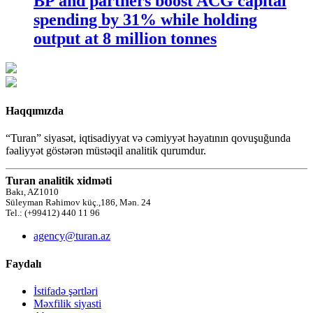
BP and partners boost ACG capital
spending by 31% while holding
output at 8 million tonnes
Haqqımızda
“Turan” siyasət, iqtisadiyyat və cəmiyyət həyatının qovuşuğunda
fəaliyyət göstərən müstəqil analitik qurumdur.
Turan analitik xidməti
Bakı, AZ1010
Süleyman Rəhimov küç.,186, Mən. 24
Tel.: (+99412) 440 11 96
agency@turan.az
Faydalı
İstifadə şərtləri
Məxfilik siyasti