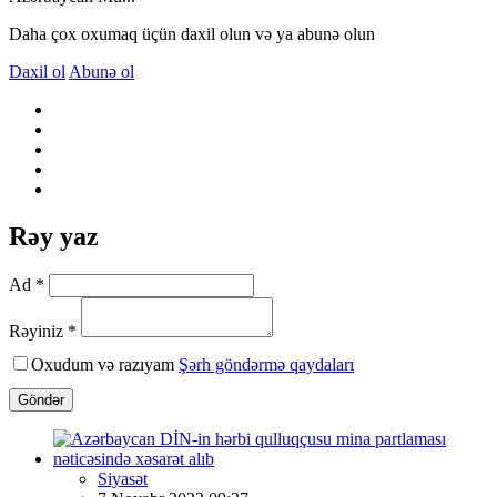
Daha çox oxumaq üçün daxil olun və ya abunə olun
Daxil ol
Abunə ol
Rəy yaz
Ad *
Rəyiniz *
Oxudum və razıyam
Şərh göndərmə qaydaları
Göndər
Siyasət