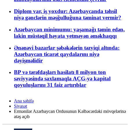
Diplom var, iş yoxdur: Azərbaycanda təhsil
niyə gənclərin məşğulluğuna təminat vermir?
Azərbaycan minimumu: yaşamağı təmin edən,
lakin müstəqil həyata yetməyən əməkhaqqı
Ənənəvi bazarlar şəbəkələrin təzyiqi altında:
Azərbaycan ticarət qaydalarını niyə
dəyişməlidir
BP və tərəfdaşları hasilatı 8 milyon ton
səviyyəsində saxlamaqla AÇG-yə kapital
qoyuluşlarını 31 faiz artırıblar
Ana səhifə
Siyasət
Ermənilər Azərbaycan Ordusunun Kəlbəcərdəki mövqelərinə
atəş açıb