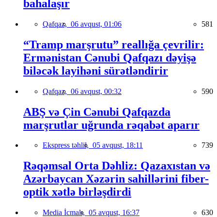
bahalaşır
Qafqaz,
06 avqust, 01:06
581
“Tramp marşrutu” reallığa çevrilir:
Ermənistan Cənubi Qafqazı dəyişə
biləcək layihəni sürətləndirir
Qafqaz,
06 avqust, 00:32
590
ABŞ və Çin Cənubi Qafqazda
marşrutlar uğrunda rəqabət aparır
Ekspress təhlil,
05 avqust, 18:11
739
Rəqəmsal Orta Dəhliz: Qazaxıstan və
Azərbaycan Xəzərin sahillərini fiber-
optik xətlə birləşdirdi
Media İcmalı,
05 avqust, 16:37
630