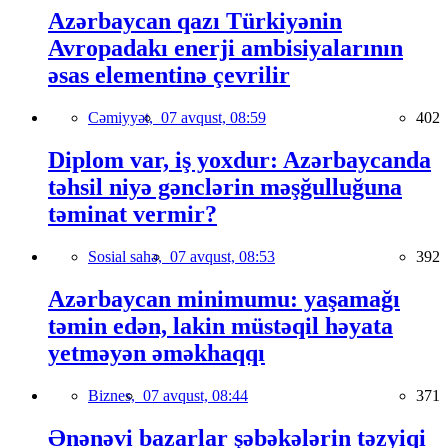
Azərbaycan qazı Türkiyənin
Avropadakı enerji ambisiyalarının
əsas elementinə çevrilir
Cəmiyyət,
07 avqust, 08:59
402
Diplom var, iş yoxdur: Azərbaycanda
təhsil niyə gənclərin məşğulluğuna
təminat vermir?
Sosial sahə,
07 avqust, 08:53
392
Azərbaycan minimumu: yaşamağı
təmin edən, lakin müstəqil həyata
yetməyən əməkhaqqı
Biznes,
07 avqust, 08:44
371
Ənənəvi bazarlar şəbəkələrin təzyiqi