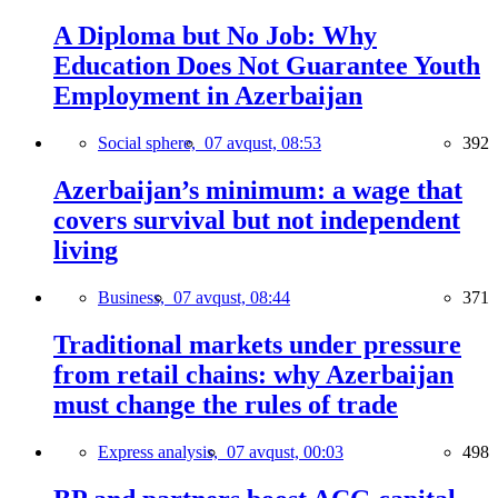
A Diploma but No Job: Why
Education Does Not Guarantee Youth
Employment in Azerbaijan
Social sphere,
07 avqust, 08:53
392
Azerbaijan’s minimum: a wage that
covers survival but not independent
living
Business,
07 avqust, 08:44
371
Traditional markets under pressure
from retail chains: why Azerbaijan
must change the rules of trade
Express analysis,
07 avqust, 00:03
498