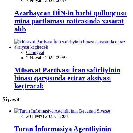
7 Noyabr 2022 09:37
Azərbaycan DİN-in hərbi qulluqçusu
mina partlaması nəticəsində xəsarət
alıb
Cəmiyyət
7 Noyabr 2022 09:59
Müsavat Partiyası İran səfirliyinin
binası qarşısında etiraz aksiyası
keçirəcək
Siyasət
Siyasət
20 Fevral 2025, 12:00
Turan İnformasiya Agentliyinin