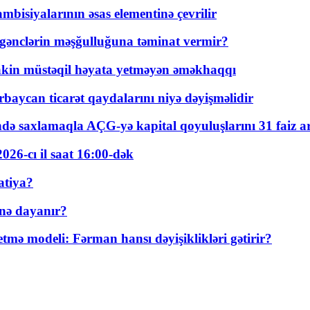
bisiyalarının əsas elementinə çevrilir
 gənclərin məşğulluğuna təminat vermir?
kin müstəqil həyata yetməyən əməkhaqqı
rbaycan ticarət qaydalarını niyə dəyişməlidir
ində saxlamaqla AÇG-yə kapital qoyuluşlarını 31 faiz ar
026-cı il saat 16:00-dək
atiya?
nə dayanır?
ə modeli: Fərman hansı dəyişiklikləri gətirir?