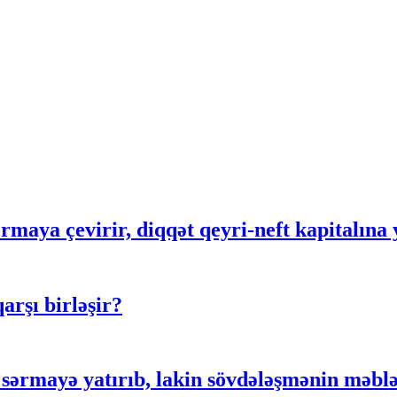
rmaya çevirir, diqqət qeyri-neft kapitalına 
rşı birləşir?
ərmayə yatırıb, lakin sövdələşmənin məblə