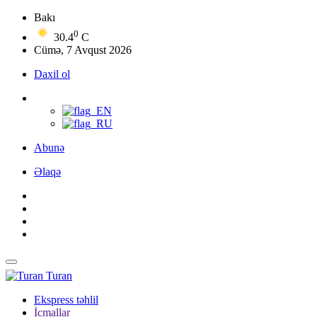
Bakı
0
30.4
C
Cümə, 7 Avqust 2026
Daxil ol
Abunə
Əlaqə
Turan
Ekspress təhlil
İcmallar