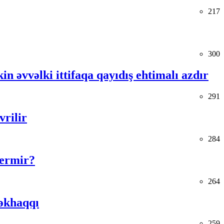
217
300
in əvvəlki ittifaqa qayıdış ehtimalı azdır
291
vrilir
284
vermir?
264
əkhaqqı
259