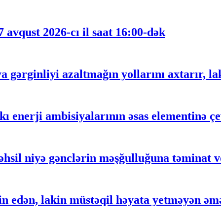
 avqust 2026-cı il saat 16:00-dək
gərginliyi azaltmağın yollarını axtarır, lak
 enerji ambisiyalarının əsas elementinə çe
əhsil niyə gənclərin məşğulluğuna təminat 
 edən, lakin müstəqil həyata yetməyən əm