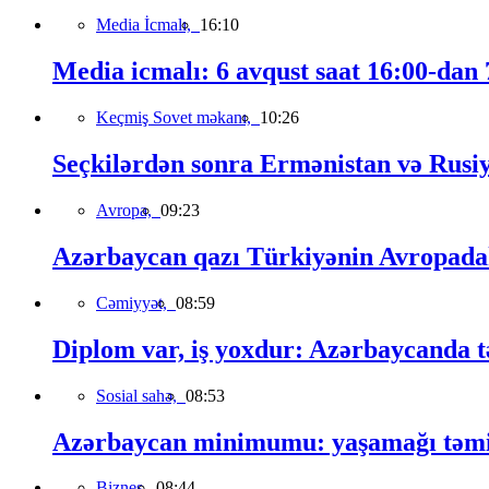
Media İcmalı,
16:10
Media icmalı: 6 avqust saat 16:00-dan 7
Keçmiş Sovet məkanı,
10:26
Seçkilərdən sonra Ermənistan və Rusiya 
Avropa,
09:23
Azərbaycan qazı Türkiyənin Avropadakı
Cəmiyyət,
08:59
Diplom var, iş yoxdur: Azərbaycanda t
Sosial sahə,
08:53
Azərbaycan minimumu: yaşamağı təmin
Biznes,
08:44