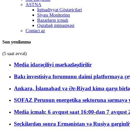
ASTNA
İqtisadiyyat Göstəriciləri
Siyası Monitorinq
Bazarların icmalı
Qarabağ münaqişəsi
Contact az
Son yenilənmə
(5 saat əvvəl)
Media idarəçiliyi mərkəzləşdirilir
Bakı investisiya forumunu daimi platformaya çevi
Ankara, İslamabad və Ər-Riyad kimə qarşı birlə
SOFAZ Perunun energetika sektoruna sərmayə ya
Media icmalı: 6 avqust saat 16:00-dan 7 avqust 2
Seçkilərdən sonra Ermənistan və Rusiya gərginliyi