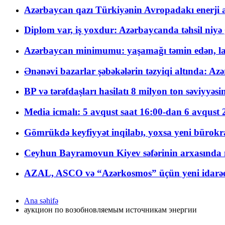
Azərbaycan qazı Türkiyənin Avropadakı enerji am
Diplom var, iş yoxdur: Azərbaycanda təhsil niyə
Azərbaycan minimumu: yaşamağı təmin edən, la
Ənənəvi bazarlar şəbəkələrin təzyiqi altında: Azə
BP və tərəfdaşları hasilatı 8 milyon ton səviyyəs
Media icmalı: 5 avqust saat 16:00-dan 6 avqust 2
Gömrükdə keyfiyyət inqilabı, yoxsa yeni bürokr
Ceyhun Bayramovun Kiyev səfərinin arxasında 
AZAL, ASCO və “Azərkosmos” üçün yeni idarəetm
Ana səhifə
аукцион по возобновляемым источникам энергии