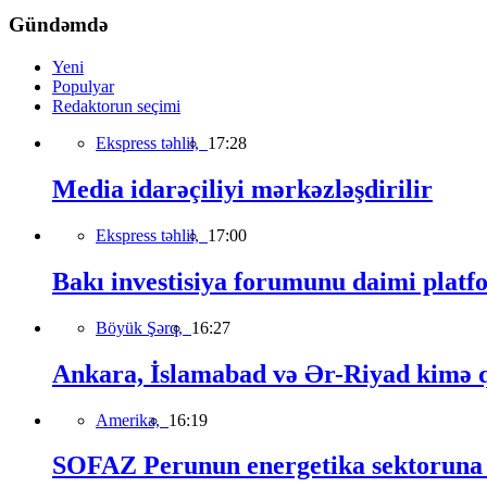
Gündəmdə
Yeni
Populyar
Redaktorun seçimi
Ekspress təhlil,
17:28
Media idarəçiliyi mərkəzləşdirilir
Ekspress təhlil,
17:00
Bakı investisiya forumunu daimi platfo
Böyük Şərq,
16:27
Ankara, İslamabad və Ər-Riyad kimə qa
Amerika,
16:19
SOFAZ Perunun energetika sektoruna s