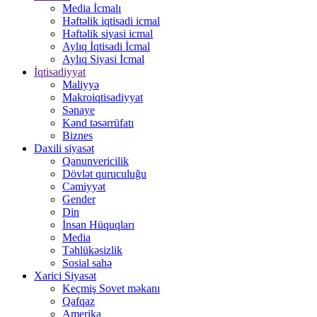
Media İcmalı
Həftəlik iqtisadi icmal
Həftəlik siyasi icmal
Aylıq İqtisadi İcmal
Aylıq Siyasi İcmal
İqtisadiyyat
Maliyyə
Makroiqtisadiyyat
Sənaye
Kənd təsərrüfatı
Biznes
Daxili siyasət
Qanunvericilik
Dövlət quruculuğu
Cəmiyyət
Gender
Din
İnsan Hüquqları
Media
Təhlükəsizlik
Sosial sahə
Xarici Siyasət
Keçmiş Sovet məkanı
Qafqaz
Amerika