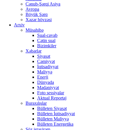
Cənub-Şərqi Asiya
Avropa
Böyük Şərq
Xəzər hövzəsi
Arxiv
Müsahibə
Sual-cavab
Çətin sual
Bizimkiler
Xəbərlər
Siyasət
Cəmiyyət
İqtisadiyyat
Maliyyə
Enerji
Dünyada
Mədəniyyət
Foto sessiyalar
Aktual Reportaj
Buraxılışlar
Bülleten Siyasət
Bülleten İqtisadiyyat
Bülleten Maliyyə
Bülleten Energetika
Söz istəyirəm