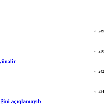
249
230
yönəlir
242
224
ğini açıqlamayıb