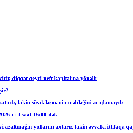
rir, diqqət qeyri-neft kapitalına yönəlir
şir?
tırıb, lakin sövdələşmənin məbləğini açıqlamayıb
026-cı il saat 16:00-dək
 azaltmağın yollarını axtarır, lakin əvvəlki ittifaqa qa