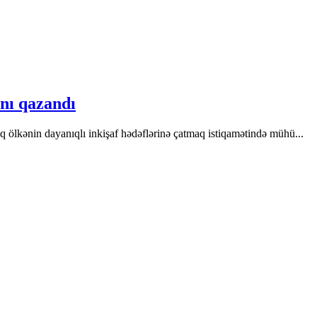
ını qazandı
aq ölkənin dayanıqlı inkişaf hədəflərinə çatmaq istiqamətində mühü...