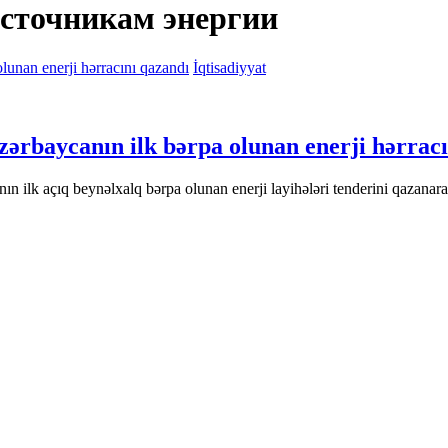
источникам энергии
İqtisadiyyat
Azərbaycanın ilk bərpa olunan enerji hərrac
ın ilk açıq beynəlxalq bərpa olunan enerji layihələri tenderini qazanar