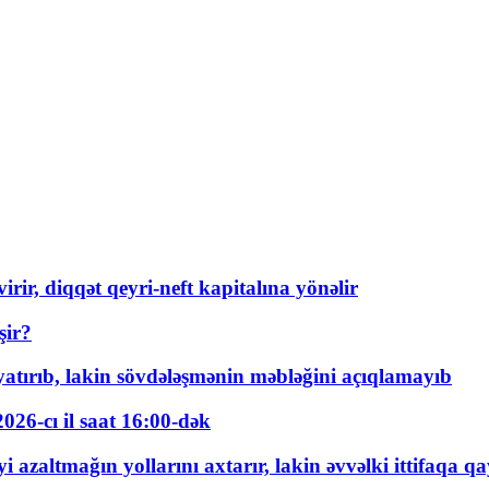
rir, diqqət qeyri-neft kapitalına yönəlir
şir?
tırıb, lakin sövdələşmənin məbləğini açıqlamayıb
026-cı il saat 16:00-dək
 azaltmağın yollarını axtarır, lakin əvvəlki ittifaqa qa