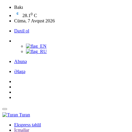
Bakı
0
28.1
C
Cümə, 7 Avqust 2026
Daxil ol
Abunə
Əlaqə
Turan
Ekspress təhlil
İcmallar