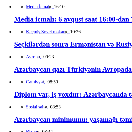
Media İcmalı,
16:10
Media icmalı: 6 avqust saat 16:00-dan 7
Keçmiş Sovet məkanı,
10:26
Seçkilərdən sonra Ermənistan və Rusiya 
Avropa,
09:23
Azərbaycan qazı Türkiyənin Avropadakı
Cəmiyyət,
08:59
Diplom var, iş yoxdur: Azərbaycanda t
Sosial sahə,
08:53
Azərbaycan minimumu: yaşamağı təmin
Biznes,
08:44