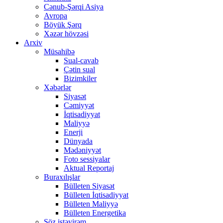
Cənub-Şərqi Asiya
Avropa
Böyük Şərq
Xəzər hövzəsi
Arxiv
Müsahibə
Sual-cavab
Çətin sual
Bizimkiler
Xəbərlər
Siyasət
Cəmiyyət
İqtisadiyyat
Maliyyə
Enerji
Dünyada
Mədəniyyət
Foto sessiyalar
Aktual Reportaj
Buraxılışlar
Bülleten Siyasət
Bülleten İqtisadiyyat
Bülleten Maliyyə
Bülleten Energetika
Söz istəyirəm