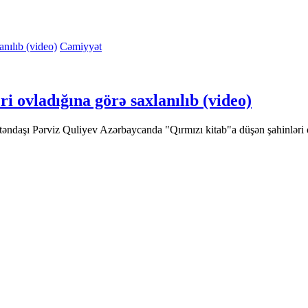
Cəmiyyət
i ovladığına görə saxlanılıb (video)
şı Pərviz Quliyev Azərbaycanda "Qırmızı kitab"a düşən şahinləri ovl