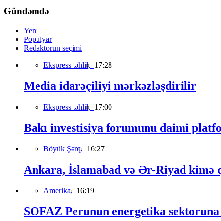
Gündəmdə
Yeni
Populyar
Redaktorun seçimi
Ekspress təhlil,
17:28
Media idarəçiliyi mərkəzləşdirilir
Ekspress təhlil,
17:00
Bakı investisiya forumunu daimi platfo
Böyük Şərq,
16:27
Ankara, İslamabad və Ər-Riyad kimə qa
Amerika,
16:19
SOFAZ Perunun energetika sektoruna s