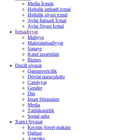
Media İcmalı
Həftəlik iqtisadi icmal
Həftəlik siyasi icmal
Aylıq İqtisadi İcmal
Aylıq Siyasi İcmal
İqtisadiyyat
Maliyyə
Makroiqtisadiyyat
Sənaye
Kənd təsərrüfatı
Biznes
Daxili siyasət
Qanunvericilik
Dövlət quruculuğu
Cəmiyyət
Gender
Din
İnsan Hüquqları
Media
Təhlükəsizlik
Sosial sahə
Xarici Siyasət
Keçmiş Sovet məkanı
Qafqaz
Amerika