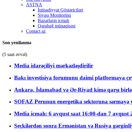
ASTNA
İqtisadiyyat Göstəriciləri
Siyası Monitorinq
Bazarların icmalı
Qarabağ münaqişəsi
Contact az
Son yenilənmə
(5 saat əvvəl)
Media idarəçiliyi mərkəzləşdirilir
Bakı investisiya forumunu daimi platformaya çevi
Ankara, İslamabad və Ər-Riyad kimə qarşı birlə
SOFAZ Perunun energetika sektoruna sərmayə ya
Media icmalı: 6 avqust saat 16:00-dan 7 avqust 2
Seçkilərdən sonra Ermənistan və Rusiya gərginliyi