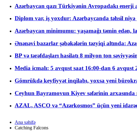
Azərbaycan qazı Türkiyənin Avropadakı enerji am
Diplom var, iş yoxdur: Azərbaycanda təhsil niyə
Azərbaycan minimumu: yaşamağı təmin edən, la
Ənənəvi bazarlar şəbəkələrin təzyiqi altında: Azə
BP və tərəfdaşları hasilatı 8 milyon ton səviyyəs
Media icmalı: 5 avqust saat 16:00-dan 6 avqust 2
Gömrükdə keyfiyyət inqilabı, yoxsa yeni bürokr
Ceyhun Bayramovun Kiyev səfərinin arxasında 
AZAL, ASCO və “Azərkosmos” üçün yeni idarəetm
Ana səhifə
Catching Falcons