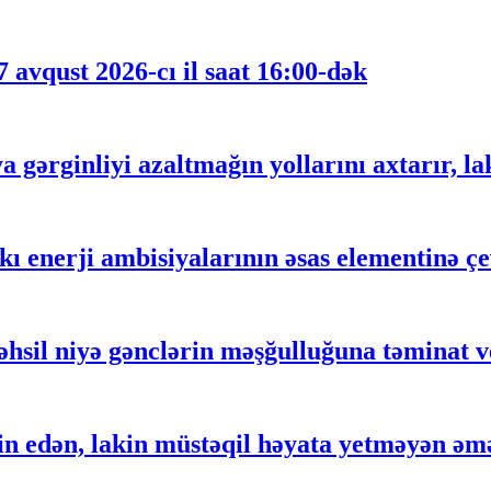
 avqust 2026-cı il saat 16:00-dək
gərginliyi azaltmağın yollarını axtarır, lak
 enerji ambisiyalarının əsas elementinə çe
əhsil niyə gənclərin məşğulluğuna təminat 
 edən, lakin müstəqil həyata yetməyən əm