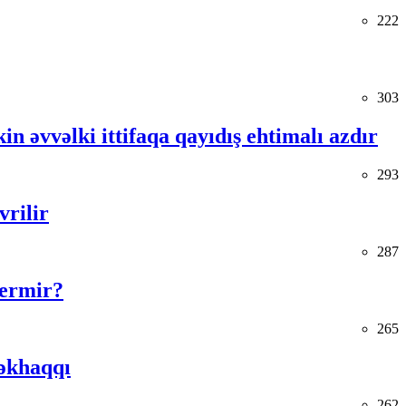
222
303
in əvvəlki ittifaqa qayıdış ehtimalı azdır
293
vrilir
287
vermir?
265
əkhaqqı
262