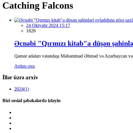
Catching Falcons
24 Oktyabr 2024 15:17
1828
Əcnəbi "Qırmızı kitab"a düşən şahinlər
Qəmər adaları vətəndaşı Məhəmməd Əhməd və Azərbaycan vətənda
Ardını oxu
İllər üzrə arxiv
2024
(1)
Bizi sosial şəbəkələrdə izləyin