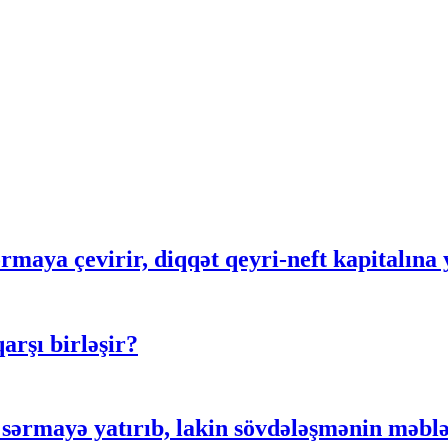
rmaya çevirir, diqqət qeyri-neft kapitalına 
rşı birləşir?
ərmayə yatırıb, lakin sövdələşmənin məblə