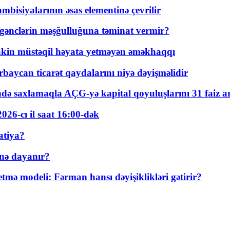
bisiyalarının əsas elementinə çevrilir
 gənclərin məşğulluğuna təminat vermir?
kin müstəqil həyata yetməyən əməkhaqqı
rbaycan ticarət qaydalarını niyə dəyişməlidir
ində saxlamaqla AÇG-yə kapital qoyuluşlarını 31 faiz ar
026-cı il saat 16:00-dək
atiya?
nə dayanır?
ə modeli: Fərman hansı dəyişiklikləri gətirir?