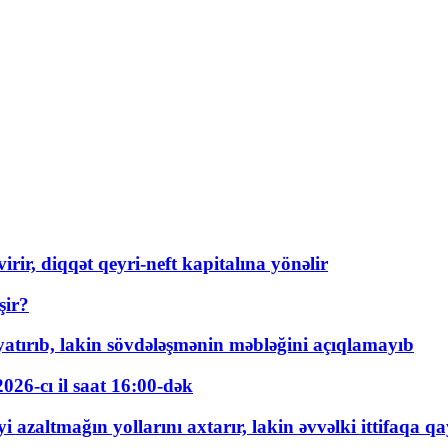
rir, diqqət qeyri-neft kapitalına yönəlir
şir?
tırıb, lakin sövdələşmənin məbləğini açıqlamayıb
026-cı il saat 16:00-dək
 azaltmağın yollarını axtarır, lakin əvvəlki ittifaqa qa