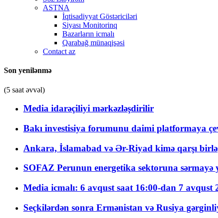
ASTNA
İqtisadiyyat Göstəriciləri
Siyası Monitorinq
Bazarların icmalı
Qarabağ münaqişəsi
Contact az
Son yenilənmə
(5 saat əvvəl)
Media idarəçiliyi mərkəzləşdirilir
Bakı investisiya forumunu daimi platformaya çevi
Ankara, İslamabad və Ər-Riyad kimə qarşı birlə
SOFAZ Perunun energetika sektoruna sərmayə ya
Media icmalı: 6 avqust saat 16:00-dan 7 avqust 2
Seçkilərdən sonra Ermənistan və Rusiya gərginliyi