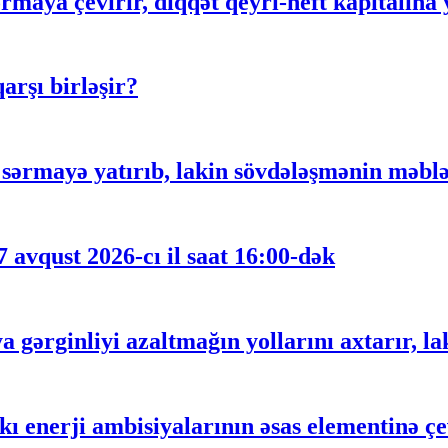
rmaya çevirir, diqqət qeyri-neft kapitalına 
rşı birləşir?
ərmayə yatırıb, lakin sövdələşmənin məblə
 avqust 2026-cı il saat 16:00-dək
gərginliyi azaltmağın yollarını axtarır, lak
 enerji ambisiyalarının əsas elementinə çe