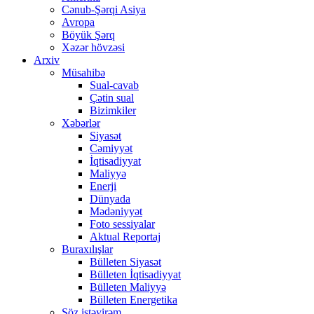
Cənub-Şərqi Asiya
Avropa
Böyük Şərq
Xəzər hövzəsi
Arxiv
Müsahibə
Sual-cavab
Çətin sual
Bizimkiler
Xəbərlər
Siyasət
Cəmiyyət
İqtisadiyyat
Maliyyə
Enerji
Dünyada
Mədəniyyət
Foto sessiyalar
Aktual Reportaj
Buraxılışlar
Bülleten Siyasət
Bülleten İqtisadiyyat
Bülleten Maliyyə
Bülleten Energetika
Söz istəyirəm