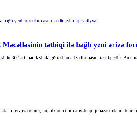
İqtisadiyyat
əcəlləsinin tətbiqi ilə bağlı yeni ərizə for
nin 30.1-ci maddəsində göstərilən ərizə formasını təsdiq edib. Bu qəra
 1-dən qüvvəyə minib, bu, ölkənin normativ-hüquqi bazasında mühüm mə