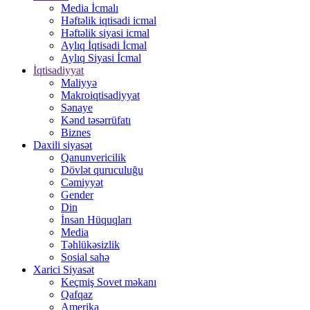
Media İcmalı
Həftəlik iqtisadi icmal
Həftəlik siyasi icmal
Aylıq İqtisadi İcmal
Aylıq Siyasi İcmal
İqtisadiyyat
Maliyyə
Makroiqtisadiyyat
Sənaye
Kənd təsərrüfatı
Biznes
Daxili siyasət
Qanunvericilik
Dövlət quruculuğu
Cəmiyyət
Gender
Din
İnsan Hüquqları
Media
Təhlükəsizlik
Sosial sahə
Xarici Siyasət
Keçmiş Sovet məkanı
Qafqaz
Amerika