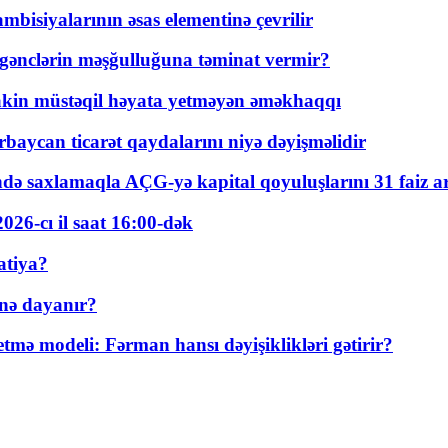
bisiyalarının əsas elementinə çevrilir
 gənclərin məşğulluğuna təminat vermir?
kin müstəqil həyata yetməyən əməkhaqqı
rbaycan ticarət qaydalarını niyə dəyişməlidir
ində saxlamaqla AÇG-yə kapital qoyuluşlarını 31 faiz ar
026-cı il saat 16:00-dək
atiya?
nə dayanır?
ə modeli: Fərman hansı dəyişiklikləri gətirir?