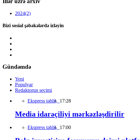
İllər üzrə arxiv
2024
(2)
Bizi sosial şəbəkələrdə izləyin
Gündəmdə
Yeni
Populyar
Redaktorun seçimi
Ekspress təhlil,
17:28
Media idarəçiliyi mərkəzləşdirilir
Ekspress təhlil,
17:00