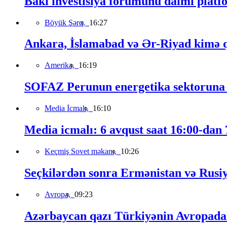
Bakı investisiya forumunu daimi platfo
Böyük Şərq,
16:27
Ankara, İslamabad və Ər-Riyad kimə qa
Amerika,
16:19
SOFAZ Perunun energetika sektoruna s
Media İcmalı,
16:10
Media icmalı: 6 avqust saat 16:00-dan 7
Keçmiş Sovet məkanı,
10:26
Seçkilərdən sonra Ermənistan və Rusiya 
Avropa,
09:23
Azərbaycan qazı Türkiyənin Avropadakı