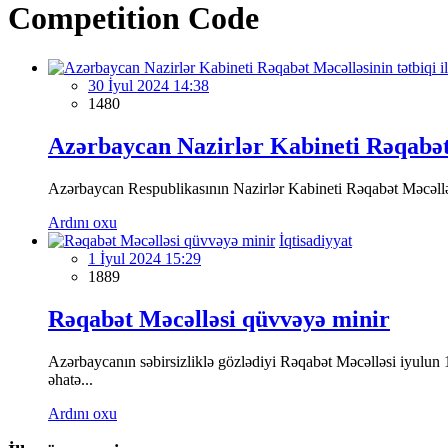
Competition Code
30 İyul 2024 14:38
1480
Azərbaycan Nazirlər Kabineti Rəqabət M
Azərbaycan Respublikasının Nazirlər Kabineti Rəqabət Məcəlləsi
Ardını oxu
İqtisadiyyat
1 İyul 2024 15:29
1889
Rəqabət Məcəlləsi qüvvəyə minir
Azərbaycanın səbirsizliklə gözlədiyi Rəqabət Məcəlləsi iyulun
əhatə...
Ardını oxu