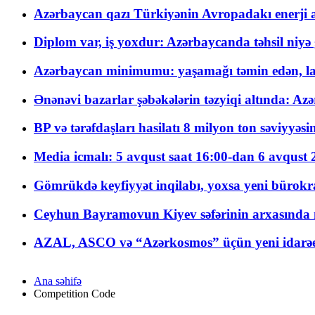
Azərbaycan qazı Türkiyənin Avropadakı enerji am
Diplom var, iş yoxdur: Azərbaycanda təhsil niyə
Azərbaycan minimumu: yaşamağı təmin edən, la
Ənənəvi bazarlar şəbəkələrin təzyiqi altında: Azə
BP və tərəfdaşları hasilatı 8 milyon ton səviyyəs
Media icmalı: 5 avqust saat 16:00-dan 6 avqust 2
Gömrükdə keyfiyyət inqilabı, yoxsa yeni bürokr
Ceyhun Bayramovun Kiyev səfərinin arxasında 
AZAL, ASCO və “Azərkosmos” üçün yeni idarəetm
Ana səhifə
Competition Code