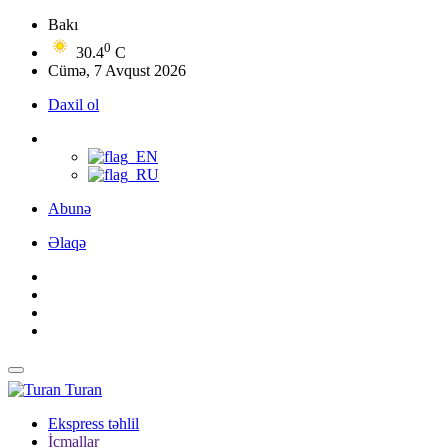
Bakı
0
30.4
C
Cümə, 7 Avqust 2026
Daxil ol
Abunə
Əlaqə
Turan
Ekspress təhlil
İcmallar