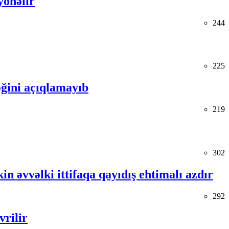
yönəlir
244
225
ğini açıqlamayıb
219
302
in əvvəlki ittifaqa qayıdış ehtimalı azdır
292
vrilir