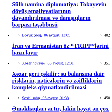
Sülh naminə diplomatiya: Tokayevin
döyüş əməliyyatlarının
dayandırılması və danışıqların
bərpası təşəbbüsü
Böyük Şərq,
06 avqust, 13:05
402
İran və Ermənistan öz “TRIPP”lərini
hazırlayır
Xəzər hövzəsi,
06 avqust, 12:31
351
Xəzər geri çəkilir: su balansına dair
risklərin, nəticələrin və zəifliklərin
kompleks qiymətləndirilməsi
Sosial sahə,
06 avqust, 01:38
450
Əməkhaqları artır, lakin həyat ən çox