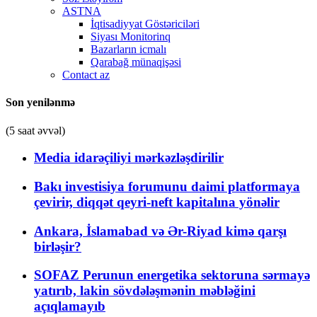
ASTNA
İqtisadiyyat Göstəriciləri
Siyası Monitorinq
Bazarların icmalı
Qarabağ münaqişəsi
Contact az
Son yenilənmə
(5 saat əvvəl)
Media idarəçiliyi mərkəzləşdirilir
Bakı investisiya forumunu daimi platformaya
çevirir, diqqət qeyri-neft kapitalına yönəlir
Ankara, İslamabad və Ər-Riyad kimə qarşı
birləşir?
SOFAZ Perunun energetika sektoruna sərmayə
yatırıb, lakin sövdələşmənin məbləğini
açıqlamayıb