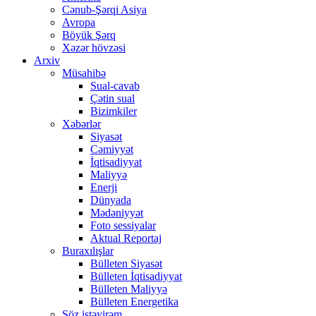
Cənub-Şərqi Asiya
Avropa
Böyük Şərq
Xəzər hövzəsi
Arxiv
Müsahibə
Sual-cavab
Çətin sual
Bizimkiler
Xəbərlər
Siyasət
Cəmiyyət
İqtisadiyyat
Maliyyə
Enerji
Dünyada
Mədəniyyət
Foto sessiyalar
Aktual Reportaj
Buraxılışlar
Bülleten Siyasət
Bülleten İqtisadiyyat
Bülleten Maliyyə
Bülleten Energetika
Söz istəyirəm