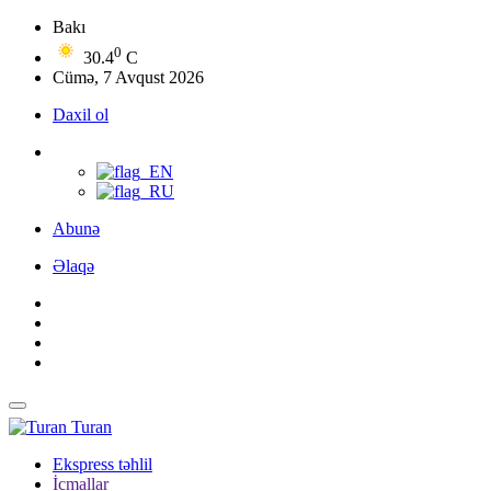
Bakı
0
30.4
C
Cümə, 7 Avqust 2026
Daxil ol
Abunə
Əlaqə
Turan
Ekspress təhlil
İcmallar