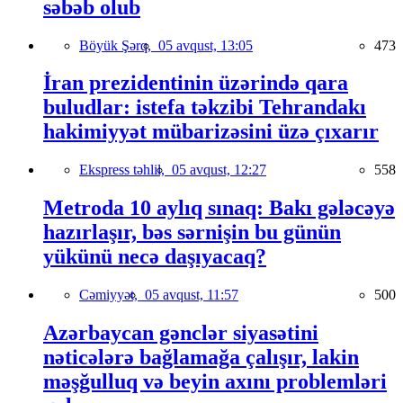
səbəb olub
Böyük Şərq,
05 avqust, 13:05
473
İran prezidentinin üzərində qara
buludlar: istefa təkzibi Tehrandakı
hakimiyyət mübarizəsini üzə çıxarır
Ekspress təhlil,
05 avqust, 12:27
558
Metroda 10 aylıq sınaq: Bakı gələcəyə
hazırlaşır, bəs sərnişin bu günün
yükünü necə daşıyacaq?
Cəmiyyət,
05 avqust, 11:57
500
Azərbaycan gənclər siyasətini
nəticələrə bağlamağa çalışır, lakin
məşğulluq və beyin axını problemləri