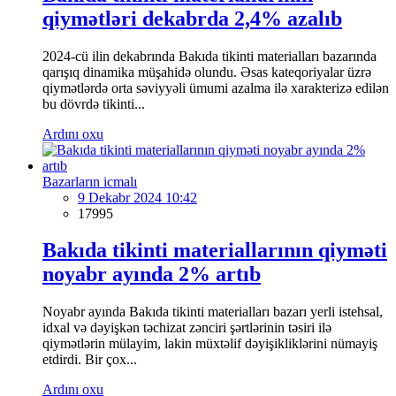
qiymətləri dekabrda 2,4% azalıb
2024-cü ilin dekabrında Bakıda tikinti materialları bazarında
qarışıq dinamika müşahidə olundu. Əsas kateqoriyalar üzrə
qiymətlərdə orta səviyyəli ümumi azalma ilə xarakterizə edilən
bu dövrdə tikinti...
Ardını oxu
Bazarların icmalı
9 Dekabr 2024 10:42
17995
Bakıda tikinti materiallarının qiyməti
noyabr ayında 2% artıb
Noyabr ayında Bakıda tikinti materialları bazarı yerli istehsal,
idxal və dəyişkən təchizat zənciri şərtlərinin təsiri ilə
qiymətlərin mülayim, lakin müxtəlif dəyişikliklərini nümayiş
etdirdi. Bir çox...
Ardını oxu