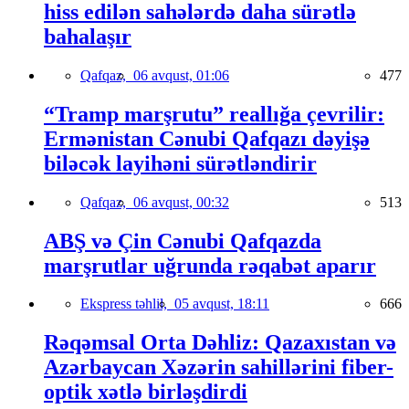
hiss edilən sahələrdə daha sürətlə
bahalaşır
Qafqaz,
06 avqust, 01:06
477
“Tramp marşrutu” reallığa çevrilir:
Ermənistan Cənubi Qafqazı dəyişə
biləcək layihəni sürətləndirir
Qafqaz,
06 avqust, 00:32
513
ABŞ və Çin Cənubi Qafqazda
marşrutlar uğrunda rəqabət aparır
Ekspress təhlil,
05 avqust, 18:11
666
Rəqəmsal Orta Dəhliz: Qazaxıstan və
Azərbaycan Xəzərin sahillərini fiber-
optik xətlə birləşdirdi