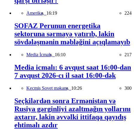
qarşı birləşir?
Amerika,
16:19
224
SOFAZ Perunun energetika
sektoruna sərmayə yatırıb, lakin
sövdələşmənin məbləğini açıqlamayıb
Media İcmalı,
16:10
217
Media icmalı: 6 avqust saat 16:00-dan
7 avqust 2026-cı il saat 16:00-dək
Keçmiş Sovet məkanı,
10:26
300
Seçkilərdən sonra Ermənistan və
Rusiya gərginliyi azaltmağın yollarını
axtarır, lakin əvvəlki ittifaqa qayıdış
ehtimalı azdır