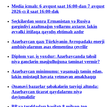
Media icmalı: 6 avqust saat 16:00-dan 7 avqust
2026-cı il saat 16:00-dək
Seçkilərdən sonra Ermənistan və Rusiya
gərginliyi azaltmağın yollarını axtarır, lakin
əvvəlki ittifaqa qayıdış ehtimalı azdır
Azərbaycan qazı Türkiyənin Avropadakı enerji
ambisiyalarının əsas elementinə çevrilir
Diplom var, iş yoxdur: Azərbaycanda təhsil
niyə gənclərin məşğulluğuna təminat vermir?
Azərbaycan minimumu: yaşamağı təmin edən,
lakin müstəqil həyata yetməyən əməkhaqqı
Ənənəvi bazarlar şəbəkələrin təzyiqi altında:
Azərbaycan ticarət qaydalarını niyə
dəyişməlidir
BP və tərəfdaşları hasilatı 8 milyon ton