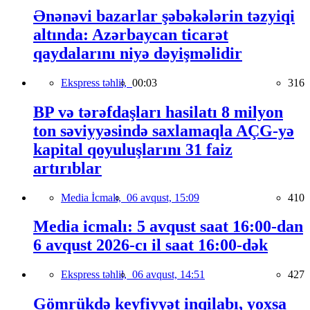
Ənənəvi bazarlar şəbəkələrin təzyiqi
altında: Azərbaycan ticarət
qaydalarını niyə dəyişməlidir
Ekspress təhlil,
00:03
316
BP və tərəfdaşları hasilatı 8 milyon
ton səviyyəsində saxlamaqla AÇG-yə
kapital qoyuluşlarını 31 faiz
artırıblar
Media İcmalı,
06 avqust, 15:09
410
Media icmalı: 5 avqust saat 16:00-dan
6 avqust 2026-cı il saat 16:00-dək
Ekspress təhlil,
06 avqust, 14:51
427
Gömrükdə keyfiyyət inqilabı, yoxsa