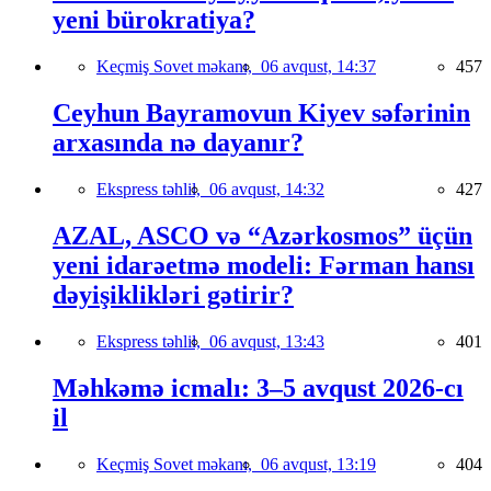
yeni bürokratiya?
Keçmiş Sovet məkanı,
06 avqust, 14:37
457
Ceyhun Bayramovun Kiyev səfərinin
arxasında nə dayanır?
Ekspress təhlil,
06 avqust, 14:32
427
AZAL, ASCO və “Azərkosmos” üçün
yeni idarəetmə modeli: Fərman hansı
dəyişiklikləri gətirir?
Ekspress təhlil,
06 avqust, 13:43
401
Məhkəmə icmalı: 3–5 avqust 2026-cı
il
Keçmiş Sovet məkanı,
06 avqust, 13:19
404