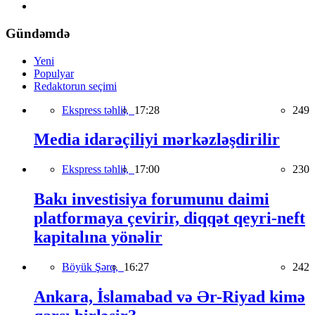
Gündəmdə
Yeni
Populyar
Redaktorun seçimi
Ekspress təhlil,
17:28
249
Media idarəçiliyi mərkəzləşdirilir
Ekspress təhlil,
17:00
230
Bakı investisiya forumunu daimi
platformaya çevirir, diqqət qeyri-neft
kapitalına yönəlir
Böyük Şərq,
16:27
242
Ankara, İslamabad və Ər-Riyad kimə