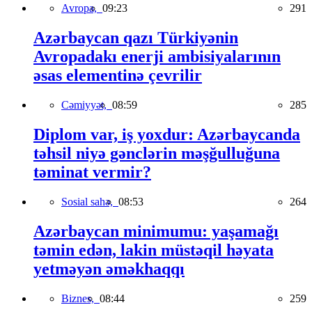
Avropa,
09:23
291
Azərbaycan qazı Türkiyənin
Avropadakı enerji ambisiyalarının
əsas elementinə çevrilir
Cəmiyyət,
08:59
285
Diplom var, iş yoxdur: Azərbaycanda
təhsil niyə gənclərin məşğulluğuna
təminat vermir?
Sosial sahə,
08:53
264
Azərbaycan minimumu: yaşamağı
təmin edən, lakin müstəqil həyata
yetməyən əməkhaqqı
Biznes,
08:44
259