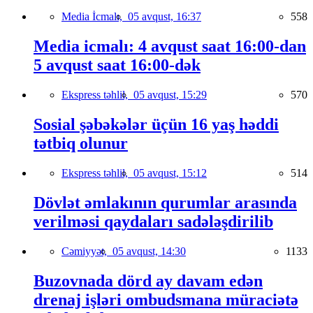
Media İcmalı,
05 avqust, 16:37
558
Media icmalı: 4 avqust saat 16:00-dan
5 avqust saat 16:00-dək
Ekspress təhlil,
05 avqust, 15:29
570
Sosial şəbəkələr üçün 16 yaş həddi
tətbiq olunur
Ekspress təhlil,
05 avqust, 15:12
514
Dövlət əmlakının qurumlar arasında
verilməsi qaydaları sadələşdirilib
Cəmiyyət,
05 avqust, 14:30
1133
Buzovnada dörd ay davam edən
drenaj işləri ombudsmana müraciətə