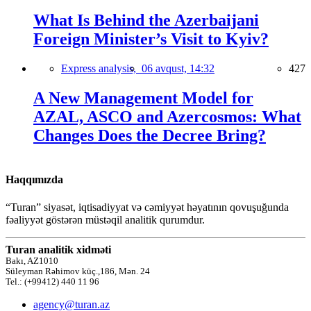
What Is Behind the Azerbaijani
Foreign Minister’s Visit to Kyiv?
Express analysis,
06 avqust, 14:32
427
A New Management Model for
AZAL, ASCO and Azercosmos: What
Changes Does the Decree Bring?
Haqqımızda
“Turan” siyasət, iqtisadiyyat və cəmiyyət həyatının qovuşuğunda
fəaliyyət göstərən müstəqil analitik qurumdur.
Turan analitik xidməti
Bakı, AZ1010
Süleyman Rəhimov küç.,186, Mən. 24
Tel.: (+99412) 440 11 96
agency@turan.az