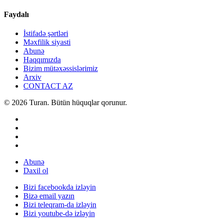
Faydalı
İstifadə şərtləri
Məxfilik siyasti
Abunə
Haqqımızda
Bizim mütəxəssislərimiz
Arxiv
CONTACT AZ
© 2026 Turan. Bütün hüquqlar qorunur.
Abunə
Daxil ol
Bizi facebookda izləyin
Bizə email yazın
Bizi teleqram-da izləyin
Bizi youtube-də izləyin