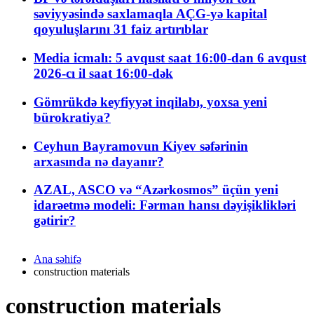
səviyyəsində saxlamaqla AÇG-yə kapital
qoyuluşlarını 31 faiz artırıblar
Media icmalı: 5 avqust saat 16:00-dan 6 avqust
2026-cı il saat 16:00-dək
Gömrükdə keyfiyyət inqilabı, yoxsa yeni
bürokratiya?
Ceyhun Bayramovun Kiyev səfərinin
arxasında nə dayanır?
AZAL, ASCO və “Azərkosmos” üçün yeni
idarəetmə modeli: Fərman hansı dəyişiklikləri
gətirir?
Ana səhifə
construction materials
construction materials