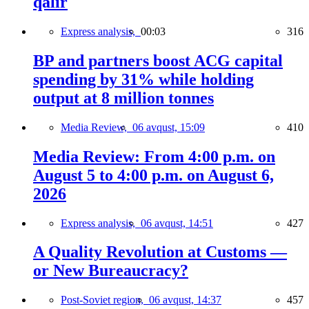
qalır
Express analysis,
00:03
316
BP and partners boost ACG capital
spending by 31% while holding
output at 8 million tonnes
Media Review,
06 avqust, 15:09
410
Media Review: From 4:00 p.m. on
August 5 to 4:00 p.m. on August 6,
2026
Express analysis,
06 avqust, 14:51
427
A Quality Revolution at Customs —
or New Bureaucracy?
Post-Soviet region,
06 avqust, 14:37
457