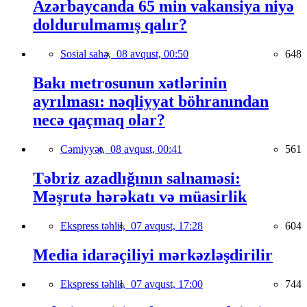
Azərbaycanda 65 min vakansiya niyə
doldurulmamış qalır?
Sosial sahə,
08 avqust, 00:50
648
Bakı metrosunun xətlərinin
ayrılması: nəqliyyat böhranından
necə qaçmaq olar?
Cəmiyyət,
08 avqust, 00:41
561
Təbriz azadlığının salnaməsi:
Məşrutə hərəkatı və müasirlik
Ekspress təhlil,
07 avqust, 17:28
604
Media idarəçiliyi mərkəzləşdirilir
Ekspress təhlil,
07 avqust, 17:00
744