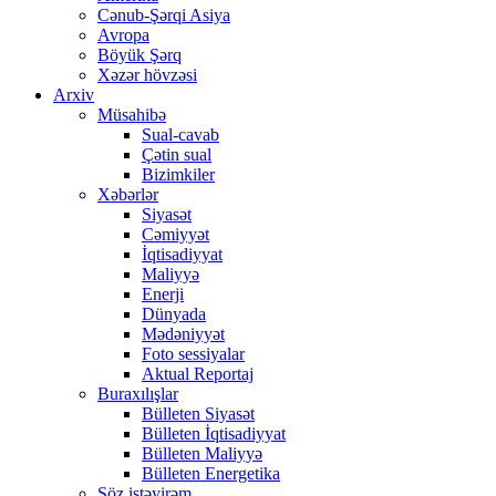
Cənub-Şərqi Asiya
Avropa
Böyük Şərq
Xəzər hövzəsi
Arxiv
Müsahibə
Sual-cavab
Çətin sual
Bizimkiler
Xəbərlər
Siyasət
Cəmiyyət
İqtisadiyyat
Maliyyə
Enerji
Dünyada
Mədəniyyət
Foto sessiyalar
Aktual Reportaj
Buraxılışlar
Bülleten Siyasət
Bülleten İqtisadiyyat
Bülleten Maliyyə
Bülleten Energetika
Söz istəyirəm