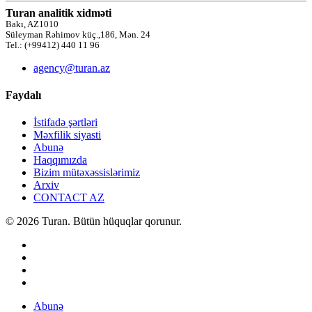
Turan analitik xidməti
Bakı, AZ1010
Süleyman Rəhimov küç.,186, Mən. 24
Tel.: (+99412) 440 11 96
agency@turan.az
Faydalı
İstifadə şərtləri
Məxfilik siyasti
Abunə
Haqqımızda
Bizim mütəxəssislərimiz
Arxiv
CONTACT AZ
© 2026 Turan. Bütün hüquqlar qorunur.
Abunə