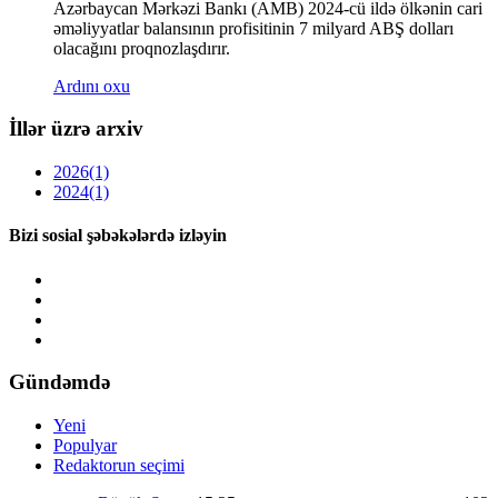
Azərbaycan Mərkəzi Bankı (AMB) 2024-cü ildə ölkənin cari
əməliyyatlar balansının profisitinin 7 milyard ABŞ dolları
olacağını proqnozlaşdırır.
Ardını oxu
İllər üzrə arxiv
2026
(1)
2024
(1)
Bizi sosial şəbəkələrdə izləyin
Gündəmdə
Yeni
Populyar
Redaktorun seçimi