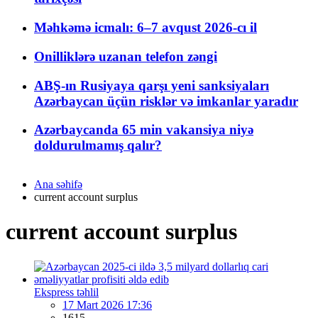
Məhkəmə icmalı: 6–7 avqust 2026-cı il
Onilliklərə uzanan telefon zəngi
ABŞ-ın Rusiyaya qarşı yeni sanksiyaları
Azərbaycan üçün risklər və imkanlar yaradır
Azərbaycanda 65 min vakansiya niyə
doldurulmamış qalır?
Ana səhifə
current account surplus
current account surplus
Ekspress təhlil
17 Mart 2026 17:36
1615