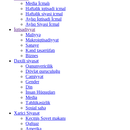
Media İcmalı
Həftəlik iqtisadi icmal
Həftəlik siyasi icmal
Aylıq İqtisadi İcmal
Aylıq Siyasi İcmal
İqtisadiyyat
Maliyyə
Makroiqtisadiyyat
Sənaye
Kənd təsərrüfatı
Biznes
Daxili siyasət
Qanunvericilik
Dövlət quruculuğu
Cəmiyyət
Gender
Din
İnsan Hüquqları
Media
Təhlükəsizlik
Sosial sahə
Xarici Siyasət
Keçmiş Sovet məkanı
Qafqaz
Amerika