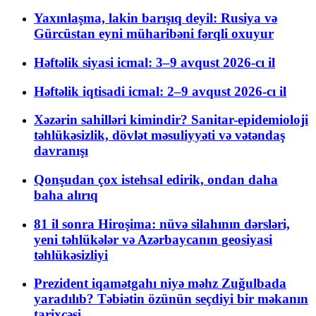
Yaxınlaşma, lakin barışıq deyil: Rusiya və
Gürcüstan eyni müharibəni fərqli oxuyur
Həftəlik siyasi icmal: 3–9 avqust 2026-cı il
Həftəlik iqtisadi icmal: 2–9 avqust 2026-cı il
Xəzərin sahilləri kimindir? Sanitar-epidemioloji
təhlükəsizlik, dövlət məsuliyyəti və vətəndaş
davranışı
Qonşudan çox istehsal edirik, ondan daha
baha alırıq
81 il sonra Hiroşima: nüvə silahının dərsləri,
yeni təhlükələr və Azərbaycanın geosiyasi
təhlükəsizliyi
Prezident iqamətgahı niyə məhz Zuğulbada
yaradılıb? Təbiətin özünün seçdiyi bir məkanın
tarixçəsi