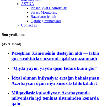
ASTNA
İqtisadiyyat Göstəriciləri
Siyası Monitorinq
Bazarların icmalı
Qarabağ münaqişəsi
Contact az
Son yenilənmə
(45 d. əvvəl)
Pezeşkian Xameneinin dəstəyini aldı — lakin
güc strukturları üzərində qələbə qazanmadı
“Qışda yayın, yayda qışın tədarükünü gör”
İdxal olunan inflyasiya: ərzağın bahalaşması
Azərbaycan üçün niyə xüsusilə təhlükəlidir?
Müqaviləsiz iqtisadiyyat: Azərbaycanda
milyonlarla işçi təminat sistemindən kənarda
qalır