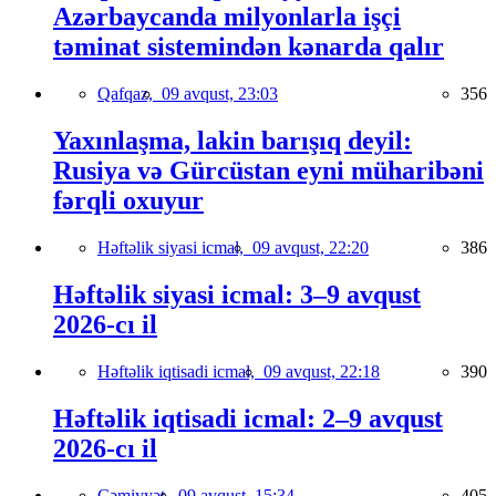
Azərbaycanda milyonlarla işçi
təminat sistemindən kənarda qalır
Qafqaz,
09 avqust, 23:03
356
Yaxınlaşma, lakin barışıq deyil:
Rusiya və Gürcüstan eyni müharibəni
fərqli oxuyur
Həftəlik siyasi icmal,
09 avqust, 22:20
386
Həftəlik siyasi icmal: 3–9 avqust
2026-cı il
Həftəlik iqtisadi icmal,
09 avqust, 22:18
390
Həftəlik iqtisadi icmal: 2–9 avqust
2026-cı il
Cəmiyyət,
09 avqust, 15:34
405