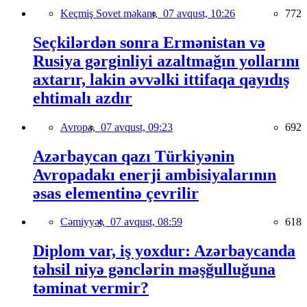
Keçmiş Sovet məkanı,
07 avqust, 10:26
772
Seçkilərdən sonra Ermənistan və
Rusiya gərginliyi azaltmağın yollarını
axtarır, lakin əvvəlki ittifaqa qayıdış
ehtimalı azdır
Avropa,
07 avqust, 09:23
692
Azərbaycan qazı Türkiyənin
Avropadakı enerji ambisiyalarının
əsas elementinə çevrilir
Cəmiyyət,
07 avqust, 08:59
618
Diplom var, iş yoxdur: Azərbaycanda
təhsil niyə gənclərin məşğulluğuna
təminat vermir?