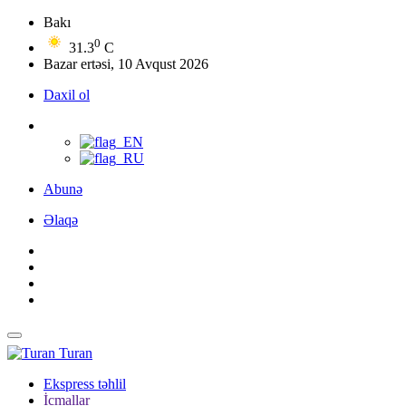
Bakı
0
31.3
C
Bazar ertəsi, 10 Avqust 2026
Daxil ol
Abunə
Əlaqə
Turan
Ekspress təhlil
İcmallar