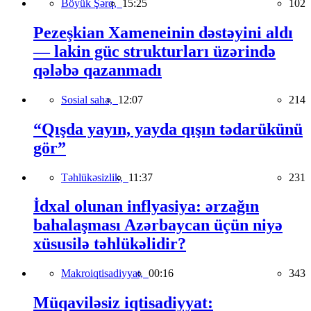
Böyük Şərq,
15:25
102
Pezeşkian Xameneinin dəstəyini aldı
— lakin güc strukturları üzərində
qələbə qazanmadı
Sosial sahə,
12:07
214
“Qışda yayın, yayda qışın tədarükünü
gör”
Təhlükəsizlik,
11:37
231
İdxal olunan inflyasiya: ərzağın
bahalaşması Azərbaycan üçün niyə
xüsusilə təhlükəlidir?
Makroiqtisadiyyat,
00:16
343
Müqaviləsiz iqtisadiyyat: