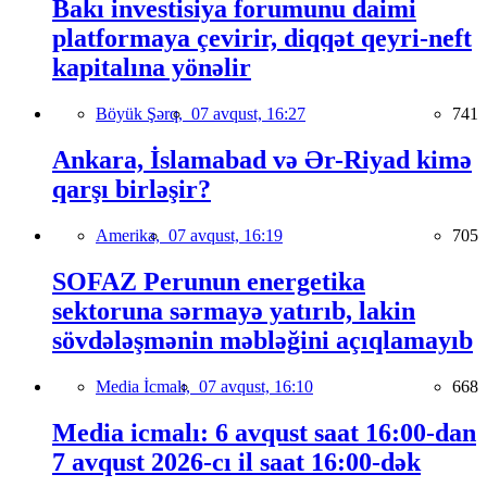
Bakı investisiya forumunu daimi
platformaya çevirir, diqqət qeyri-neft
kapitalına yönəlir
Böyük Şərq,
07 avqust, 16:27
741
Ankara, İslamabad və Ər-Riyad kimə
qarşı birləşir?
Amerika,
07 avqust, 16:19
705
SOFAZ Perunun energetika
sektoruna sərmayə yatırıb, lakin
sövdələşmənin məbləğini açıqlamayıb
Media İcmalı,
07 avqust, 16:10
668
Media icmalı: 6 avqust saat 16:00-dan
7 avqust 2026-cı il saat 16:00-dək