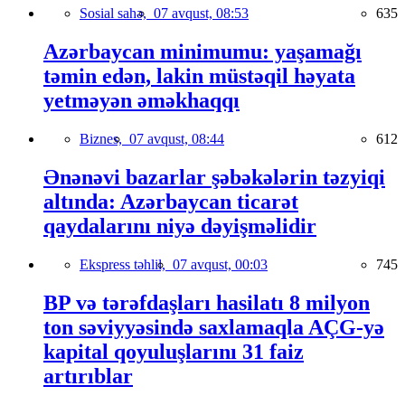
Sosial sahə,
07 avqust, 08:53
635
Azərbaycan minimumu: yaşamağı
təmin edən, lakin müstəqil həyata
yetməyən əməkhaqqı
Biznes,
07 avqust, 08:44
612
Ənənəvi bazarlar şəbəkələrin təzyiqi
altında: Azərbaycan ticarət
qaydalarını niyə dəyişməlidir
Ekspress təhlil,
07 avqust, 00:03
745
BP və tərəfdaşları hasilatı 8 milyon
ton səviyyəsində saxlamaqla AÇG-yə
kapital qoyuluşlarını 31 faiz
artırıblar