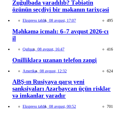
Zuğulbada yaradılıb? Təbiətin
özünün seçdiyi bir məkanın tarixçəsi
Ekspress təhlil,
08 avqust, 17:07
495
Məhkəmə icmalı: 6–7 avqust 2026-cı
il
Qafqaz,
08 avqust, 16:47
416
Onilliklərə uzanan telefon zəngi
Amerika,
08 avqust, 12:32
624
ABŞ-ın Rusiyaya qarşı yeni
sanksiyaları Azərbaycan üçün risklər
və imkanlar yaradır
Ekspress təhlil,
08 avqust, 00:52
701