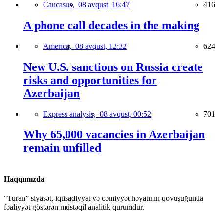
Caucasus,
08 avqust, 16:47
416
A phone call decades in the making
America,
08 avqust, 12:32
624
New U.S. sanctions on Russia create
risks and opportunities for
Azerbaijan
Express analysis,
08 avqust, 00:52
701
Why 65,000 vacancies in Azerbaijan
remain unfilled
Haqqımızda
“Turan” siyasət, iqtisadiyyat və cəmiyyət həyatının qovuşuğunda
fəaliyyət göstərən müstəqil analitik qurumdur.