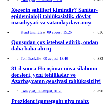
Xəzərin sahilləri kimindir? Sanitar-
epidemioloji təhlükəsizlik, dövlət
məsuliyyəti və vətəndaş davranışı
Kənd təsərrüfatı,
09 avqust, 15:26
836
Qonşudan çox istehsal edirik, ondan
daha baha alırıq
Təhlükəsizlik,
09 avqust, 13:40
383
81 il sonra Hiroşima: nüvə silahının
dərsləri, yeni təhlükələr və
Azərbaycanın geosiyasi təhlükəsizliyi
Cəmiyyət,
09 avqust, 01:26
490
Prezident iqamətgahı niyə məhz