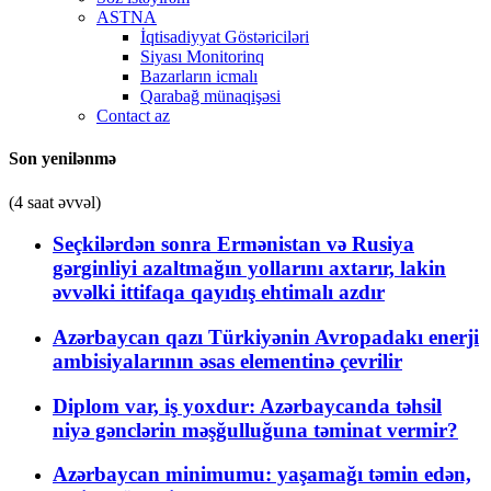
ASTNA
İqtisadiyyat Göstəriciləri
Siyası Monitorinq
Bazarların icmalı
Qarabağ münaqişəsi
Contact az
Son yenilənmə
(4 saat əvvəl)
Seçkilərdən sonra Ermənistan və Rusiya
gərginliyi azaltmağın yollarını axtarır, lakin
əvvəlki ittifaqa qayıdış ehtimalı azdır
Azərbaycan qazı Türkiyənin Avropadakı enerji
ambisiyalarının əsas elementinə çevrilir
Diplom var, iş yoxdur: Azərbaycanda təhsil
niyə gənclərin məşğulluğuna təminat vermir?
Azərbaycan minimumu: yaşamağı təmin edən,