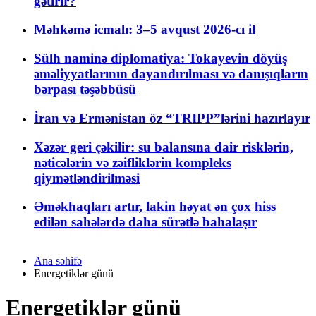
gətirir?
Məhkəmə icmalı: 3–5 avqust 2026-cı il
Sülh naminə diplomatiya: Tokayevin döyüş
əməliyyatlarının dayandırılması və danışıqların
bərpası təşəbbüsü
İran və Ermənistan öz “TRIPP”lərini hazırlayır
Xəzər geri çəkilir: su balansına dair risklərin,
nəticələrin və zəifliklərin kompleks
qiymətləndirilməsi
Əməkhaqları artır, lakin həyat ən çox hiss
edilən sahələrdə daha sürətlə bahalaşır
Ana səhifə
Energetiklər günü
Energetiklər günü