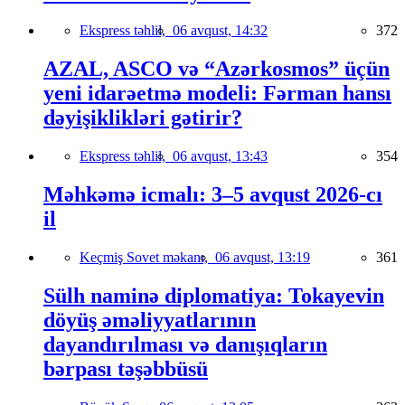
Ekspress təhlil,
06 avqust, 14:32
372
AZAL, ASCO və “Azərkosmos” üçün
yeni idarəetmə modeli: Fərman hansı
dəyişiklikləri gətirir?
Ekspress təhlil,
06 avqust, 13:43
354
Məhkəmə icmalı: 3–5 avqust 2026-cı
il
Keçmiş Sovet məkanı,
06 avqust, 13:19
361
Sülh naminə diplomatiya: Tokayevin
döyüş əməliyyatlarının
dayandırılması və danışıqların
bərpası təşəbbüsü