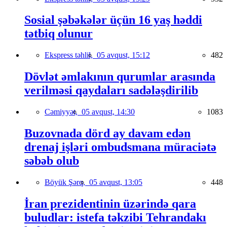
Sosial şəbəkələr üçün 16 yaş həddi
tətbiq olunur
Ekspress təhlil,
05 avqust, 15:12
482
Dövlət əmlakının qurumlar arasında
verilməsi qaydaları sadələşdirilib
Cəmiyyət,
05 avqust, 14:30
1083
Buzovnada dörd ay davam edən
drenaj işləri ombudsmana müraciətə
səbəb olub
Böyük Şərq,
05 avqust, 13:05
448
İran prezidentinin üzərində qara
buludlar: istefa təkzibi Tehrandakı