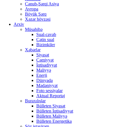
Cənub-Şərqi Asiya
Avropa
Böyük Şərq
Xəzər hövzəsi
Arxiv
Müsahibə
Sual-cavab
Çətin sual
Bizimkiler
Xəbərlər
Siyasət
Cəmiyyət
İqtisadiyyat
Maliyyə
Enerji
Dünyada
Mədəniyyət
Foto sessiyalar
Aktual Reportaj
Buraxılışlar
Bülleten Siyasət
Bülleten İqtisadiyyat
Bülleten Maliyyə
Bülleten Energetika
Söz istəyirəm