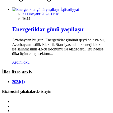
İqtisadiyyat
21 Oktyabr 2024 11:18
1644
Energetiklər günü yaşıllaşır
Azərbaycan bu gün Energetiklər gününü qeyd edir və bu,
Azərbaycan İstilik Elektrik Stansiyasında ilk enerji blokunun
işə salınmasının 43-cü ildönümü ilə əlaqədardı. Bu hadisə
ölkə üçün enerji sektoru...
Ardını oxu
İllər üzrə arxiv
2024
(1)
Bizi sosial şəbəkələrdə izləyin