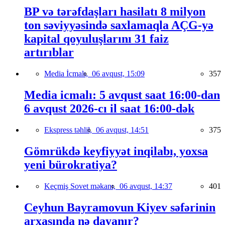
BP və tərəfdaşları hasilatı 8 milyon
ton səviyyəsində saxlamaqla AÇG-yə
kapital qoyuluşlarını 31 faiz
artırıblar
Media İcmalı,
06 avqust, 15:09
357
Media icmalı: 5 avqust saat 16:00-dan
6 avqust 2026-cı il saat 16:00-dək
Ekspress təhlil,
06 avqust, 14:51
375
Gömrükdə keyfiyyət inqilabı, yoxsa
yeni bürokratiya?
Keçmiş Sovet məkanı,
06 avqust, 14:37
401
Ceyhun Bayramovun Kiyev səfərinin
arxasında nə dayanır?