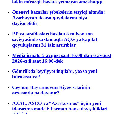
lakin müstəqil həyata yetməyən əməkhaqqı
Ənənəvi bazarlar şəbəkələrin təzyiqi altında:
Azərbaycan ticarət qaydalarını niyə
dəyişməlidir
BP və tərəfdaşları hasilatı 8 milyon ton
səviyyəsində saxlamaqla AÇG-yə kapital
qoyuluşlarını 31 faiz artırıblar
Media icmalı: 5 avqust saat 16:00-dan 6 avqust
2026-cı il saat 16:00-dək
Gömrükdə keyfiyyət inqilabı, yoxsa yeni
bürokratiya?
Ceyhun Bayramovun Kiyev səfərinin
arxasında nə dayanır?
AZAL, ASCO və “Azərkosmos” üçün yeni
idarəetmə modeli: Fərman hansı dəyişiklikləri