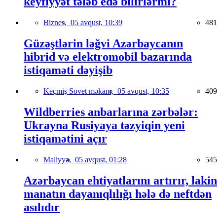
keyfiyyət tələb edə bilirlərmi?
Biznes,
05 avqust, 10:39
481
Güzəştlərin ləğvi Azərbaycanın
hibrid və elektromobil bazarında
istiqaməti dəyişib
Keçmiş Sovet məkanı,
05 avqust, 10:35
409
Wildberries anbarlarına zərbələr:
Ukrayna Rusiyaya təzyiqin yeni
istiqamətini açır
Maliyyə,
05 avqust, 01:28
545
Azərbaycan ehtiyatlarını artırır, lakin
manatın dayanıqlılığı hələ də neftdən
asılıdır