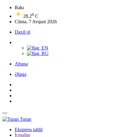
Bakı
0
28.2
C
Cümə, 7 Avqust 2026
Daxil ol
Abunə
Əlaqə
Turan
Ekspress təhlil
İcmallar