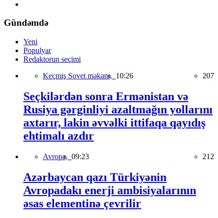
Gündəmdə
Yeni
Populyar
Redaktorun seçimi
Keçmiş Sovet məkanı,
10:26
207
Seçkilərdən sonra Ermənistan və
Rusiya gərginliyi azaltmağın yollarını
axtarır, lakin əvvəlki ittifaqa qayıdış
ehtimalı azdır
Avropa,
09:23
212
Azərbaycan qazı Türkiyənin
Avropadakı enerji ambisiyalarının
əsas elementinə çevrilir