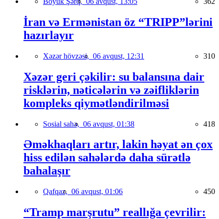
Böyük Şərq,
06 avqust, 13:05
362
İran və Ermənistan öz “TRIPP”lərini
hazırlayır
Xəzər hövzəsi,
06 avqust, 12:31
310
Xəzər geri çəkilir: su balansına dair
risklərin, nəticələrin və zəifliklərin
kompleks qiymətləndirilməsi
Sosial sahə,
06 avqust, 01:38
418
Əməkhaqları artır, lakin həyat ən çox
hiss edilən sahələrdə daha sürətlə
bahalaşır
Qafqaz,
06 avqust, 01:06
450
“Tramp marşrutu” reallığa çevrilir: