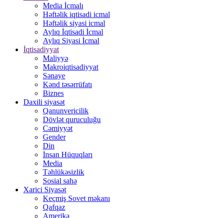
Media İcmalı
Həftəlik iqtisadi icmal
Həftəlik siyasi icmal
Aylıq İqtisadi İcmal
Aylıq Siyasi İcmal
İqtisadiyyat
Maliyyə
Makroiqtisadiyyat
Sənaye
Kənd təsərrüfatı
Biznes
Daxili siyasət
Qanunvericilik
Dövlət quruculuğu
Cəmiyyət
Gender
Din
İnsan Hüquqları
Media
Təhlükəsizlik
Sosial sahə
Xarici Siyasət
Keçmiş Sovet məkanı
Qafqaz
Amerika