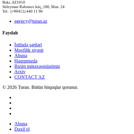
Bakı, AZ1010
Süleyman Rəhimov küç.,186, Mən. 24
Tel.: (+99412) 440 11 96
agency@turan.az
Faydalı
İstifadə şərtləri
Məxfilik siyasti
Abunə
Haqqımızda
Bizim mütəxəssislərimiz
Arxiv
CONTACT AZ
© 2026 Turan. Bütün hüquqlar qorunur.
Abunə
Daxil ol