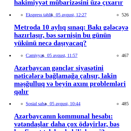
hakimiyyət mübarizəsini üzə çıxarır
Ekspress təhlil,
05 avqust, 12:27
526
Metroda 10 aylıq sınaq: Bakı gələcəyə
hazırlaşır, bəs sərnişin bu günün
yükünü necə daşıyacaq?
Cəmiyyət,
05 avqust, 11:57
467
Azərbaycan gənclər siyasətini
nəticələrə bağlamağa çalışır, lakin
məşğulluq və beyin axını problemləri
qalır
Sosial sahə,
05 avqust, 10:44
485
Azərbaycanın kommunal hesabı:
vətəndaşlar daha çox ödəyirlər, bəs