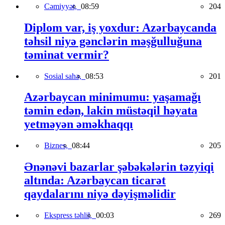
Cəmiyyət,
08:59
204
Diplom var, iş yoxdur: Azərbaycanda
təhsil niyə gənclərin məşğulluğuna
təminat vermir?
Sosial sahə,
08:53
201
Azərbaycan minimumu: yaşamağı
təmin edən, lakin müstəqil həyata
yetməyən əməkhaqqı
Biznes,
08:44
205
Ənənəvi bazarlar şəbəkələrin təzyiqi
altında: Azərbaycan ticarət
qaydalarını niyə dəyişməlidir
Ekspress təhlil,
00:03
269