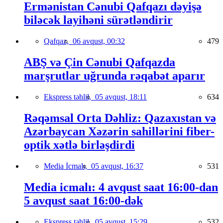
Ermənistan Cənubi Qafqazı dəyişə
biləcək layihəni sürətləndirir
Qafqaz,
06 avqust, 00:32
479
ABŞ və Çin Cənubi Qafqazda
marşrutlar uğrunda rəqabət aparır
Ekspress təhlil,
05 avqust, 18:11
634
Rəqəmsal Orta Dəhliz: Qazaxıstan və
Azərbaycan Xəzərin sahillərini fiber-
optik xətlə birləşdirdi
Media İcmalı,
05 avqust, 16:37
531
Media icmalı: 4 avqust saat 16:00-dan
5 avqust saat 16:00-dək
Ekspress təhlil,
05 avqust, 15:29
532