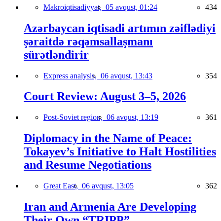
Makroiqtisadiyyat,
05 avqust, 01:24
434
Azərbaycan iqtisadi artımın zəiflədiyi
şəraitdə rəqəmsallaşmanı
sürətləndirir
Express analysis,
06 avqust, 13:43
354
Court Review: August 3–5, 2026
Post-Soviet region,
06 avqust, 13:19
361
Diplomacy in the Name of Peace:
Tokayev’s Initiative to Halt Hostilities
and Resume Negotiations
Great East,
06 avqust, 13:05
362
Iran and Armenia Are Developing
Their Own “TRIPP”