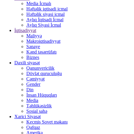
Media İcmalı
Həftəlik iqtisadi icmal
Həftəlik siyasi icmal
Aylıq İqtisadi İcmal
Aylıq Siyasi İcmal
İqtisadiyyat
Maliyyə
Makroiqtisadiyyat
Sənaye
Kənd təsərrüfatı
Biznes
Daxili siyasət
Qanunvericilik
Dövlət quruculuğu
Cəmiyyət
Gender
Din
İnsan Hüquqları
Media
Təhlükəsizlik
Sosial sahə
Xarici Siyasət
Keçmiş Sovet məkanı
Qafqaz
Amerika