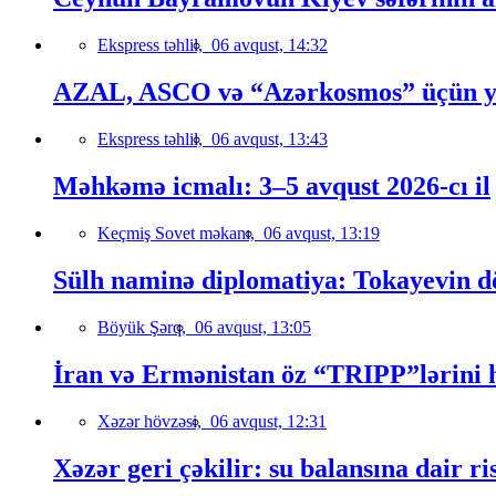
Ekspress təhlil,
06 avqust, 14:32
AZAL, ASCO və “Azərkosmos” üçün yeni
Ekspress təhlil,
06 avqust, 13:43
Məhkəmə icmalı: 3–5 avqust 2026-cı il
Keçmiş Sovet məkanı,
06 avqust, 13:19
Sülh naminə diplomatiya: Tokayevin dö
Böyük Şərq,
06 avqust, 13:05
İran və Ermənistan öz “TRIPP”lərini h
Xəzər hövzəsi,
06 avqust, 12:31
Xəzər geri çəkilir: su balansına dair ri