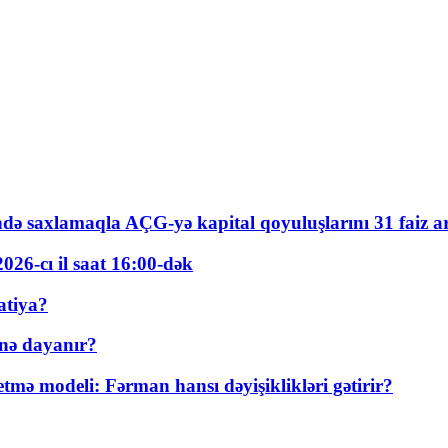
ində saxlamaqla AÇG-yə kapital qoyuluşlarını 31 faiz ar
026-cı il saat 16:00-dək
atiya?
nə dayanır?
ə modeli: Fərman hansı dəyişiklikləri gətirir?