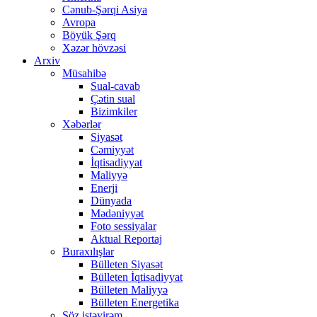
Cənub-Şərqi Asiya
Avropa
Böyük Şərq
Xəzər hövzəsi
Arxiv
Müsahibə
Sual-cavab
Çətin sual
Bizimkiler
Xəbərlər
Siyasət
Cəmiyyət
İqtisadiyyat
Maliyyə
Enerji
Dünyada
Mədəniyyət
Foto sessiyalar
Aktual Reportaj
Buraxılışlar
Bülleten Siyasət
Bülleten İqtisadiyyat
Bülleten Maliyyə
Bülleten Energetika
Söz istəyirəm