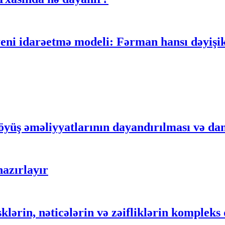
 idarəetmə modeli: Fərman hansı dəyişikli
yüş əməliyyatlarının dayandırılması və dan
azırlayır
sklərin, nəticələrin və zəifliklərin komplek