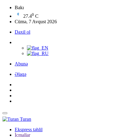
Bakı
0
27.4
C
Cümə, 7 Avqust 2026
Daxil ol
Abunə
Əlaqə
Turan
Ekspress təhlil
İcmallar