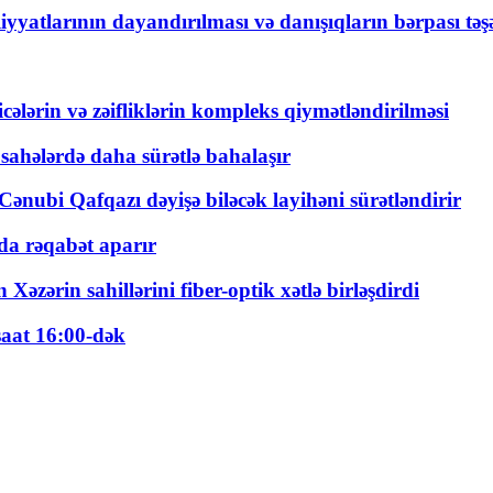
yyatlarının dayandırılması və danışıqların bərpası tə
ticələrin və zəifliklərin kompleks qiymətləndirilməsi
 sahələrdə daha sürətlə bahalaşır
ənubi Qafqazı dəyişə biləcək layihəni sürətləndirir
a rəqabət aparır
zərin sahillərini fiber-optik xətlə birləşdirdi
saat 16:00-dək