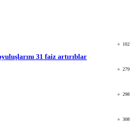
102
uluşlarını 31 faiz artırıblar
279
298
308