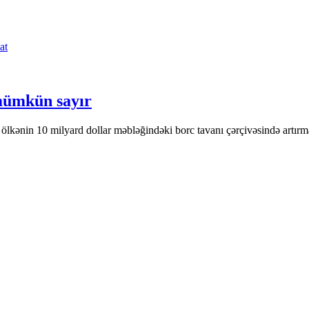
at
mümkün sayır
 ölkənin 10 milyard dollar məbləğindəki borc tavanı çərçivəsində art