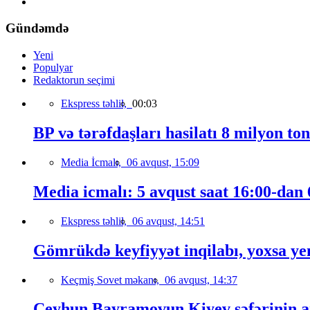
Gündəmdə
Yeni
Populyar
Redaktorun seçimi
Ekspress təhlil,
00:03
BP və tərəfdaşları hasilatı 8 milyon to
Media İcmalı,
06 avqust, 15:09
Media icmalı: 5 avqust saat 16:00-dan 6
Ekspress təhlil,
06 avqust, 14:51
Gömrükdə keyfiyyət inqilabı, yoxsa ye
Keçmiş Sovet məkanı,
06 avqust, 14:37
Ceyhun Bayramovun Kiyev səfərinin a