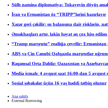
Sülh naminə diplomatiya: Tokayevin döyüş əməli
İran və Ermənistan öz “TRIPP”lərini hazırlayır
Xəzər geri çəkilir: su balansına dair risklərin, nə
Əməkhaqları artır, lakin həyat ən çox hiss edilən
“Tramp marşrutu” reallığa çevrilir: Ermənistan C
ABŞ və Çin Cənubi Qafqazda marşrutlar uğrund
Rəqəmsal Orta Dəhliz: Qazaxıstan və Azərbaycan Xə
Media icmalı: 4 avqust saat 16:00-dan 5 avqust 
Sosial şəbəkələr üçün 16 yaş həddi tətbiq olunur
Ana səhifə
External Borrowing