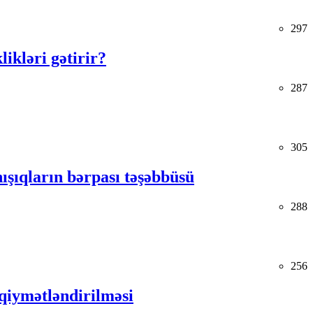
297
kləri gətirir?
287
305
ışıqların bərpası təşəbbüsü
288
256
s qiymətləndirilməsi