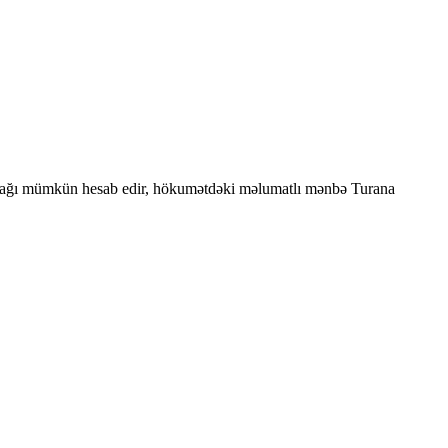
ırmağı mümkün hesab edir, hökumətdəki məlumatlı mənbə Turana