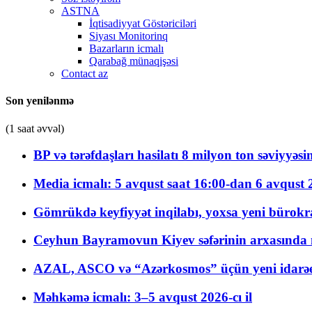
ASTNA
İqtisadiyyat Göstəriciləri
Siyası Monitorinq
Bazarların icmalı
Qarabağ münaqişəsi
Contact az
Son yenilənmə
(1 saat əvvəl)
BP və tərəfdaşları hasilatı 8 milyon ton səviyyəs
Media icmalı: 5 avqust saat 16:00-dan 6 avqust 2
Gömrükdə keyfiyyət inqilabı, yoxsa yeni bürokr
Ceyhun Bayramovun Kiyev səfərinin arxasında 
AZAL, ASCO və “Azərkosmos” üçün yeni idarəetm
Məhkəmə icmalı: 3–5 avqust 2026-cı il