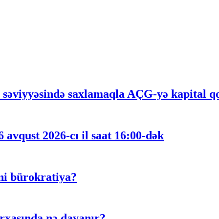
n səviyyəsində saxlamaqla AÇG-yə kapital qoy
 avqust 2026-cı il saat 16:00-dək
ni bürokratiya?
rxasında nə dayanır?