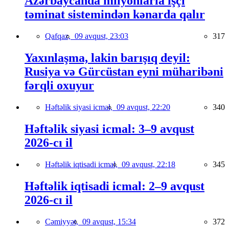
Azərbaycanda milyonlarla işçi
təminat sistemindən kənarda qalır
Qafqaz,
09 avqust, 23:03
317
Yaxınlaşma, lakin barışıq deyil:
Rusiya və Gürcüstan eyni müharibəni
fərqli oxuyur
Həftəlik siyasi icmal,
09 avqust, 22:20
340
Həftəlik siyasi icmal: 3–9 avqust
2026-cı il
Həftəlik iqtisadi icmal,
09 avqust, 22:18
345
Həftəlik iqtisadi icmal: 2–9 avqust
2026-cı il
Cəmiyyət,
09 avqust, 15:34
372