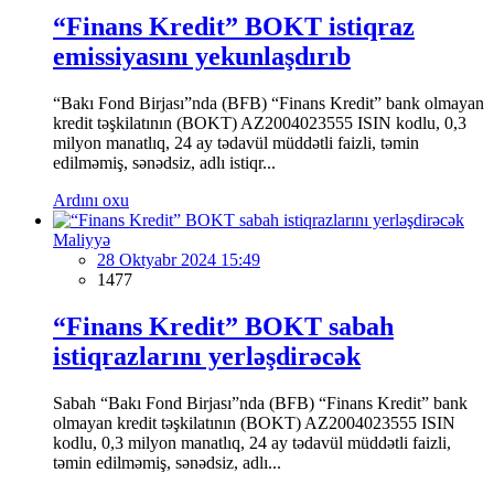
“Finans Kredit” BOKT istiqraz
emissiyasını yekunlaşdırıb
“Bakı Fond Birjası”nda (BFB) “Finans Kredit” bank olmayan
kredit təşkilatının (BOKT) AZ2004023555 ISIN kodlu, 0,3
milyon manatlıq, 24 ay tədavül müddətli faizli, təmin
edilməmiş, sənədsiz, adlı istiqr...
Ardını oxu
Maliyyə
28 Oktyabr 2024 15:49
1477
“Finans Kredit” BOKT sabah
istiqrazlarını yerləşdirəcək
Sabah “Bakı Fond Birjası”nda (BFB) “Finans Kredit” bank
olmayan kredit təşkilatının (BOKT) AZ2004023555 ISIN
kodlu, 0,3 milyon manatlıq, 24 ay tədavül müddətli faizli,
təmin edilməmiş, sənədsiz, adlı...