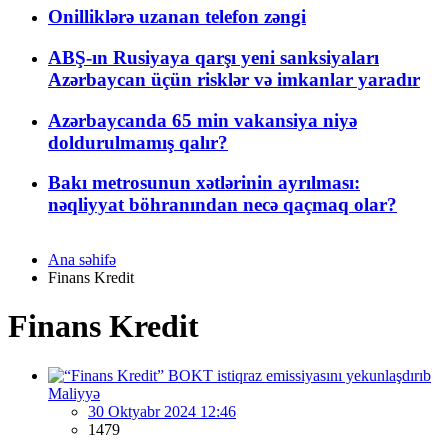
Onilliklərə uzanan telefon zəngi
ABŞ-ın Rusiyaya qarşı yeni sanksiyaları
Azərbaycan üçün risklər və imkanlar yaradır
Azərbaycanda 65 min vakansiya niyə
doldurulmamış qalır?
Bakı metrosunun xətlərinin ayrılması:
nəqliyyat böhranından necə qaçmaq olar?
Ana səhifə
Finans Kredit
Finans Kredit
Maliyyə
30 Oktyabr 2024 12:46
1479