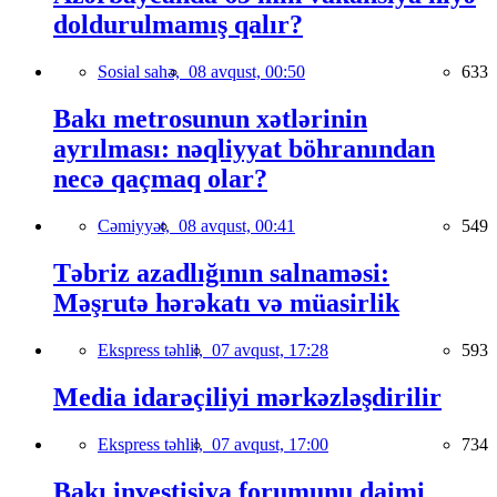
doldurulmamış qalır?
Sosial sahə,
08 avqust, 00:50
633
Bakı metrosunun xətlərinin
ayrılması: nəqliyyat böhranından
necə qaçmaq olar?
Cəmiyyət,
08 avqust, 00:41
549
Təbriz azadlığının salnaməsi:
Məşrutə hərəkatı və müasirlik
Ekspress təhlil,
07 avqust, 17:28
593
Media idarəçiliyi mərkəzləşdirilir
Ekspress təhlil,
07 avqust, 17:00
734
Bakı investisiya forumunu daimi