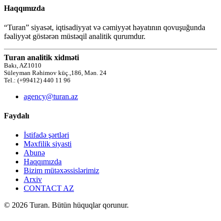
Haqqımızda
“Turan” siyasət, iqtisadiyyat və cəmiyyət həyatının qovuşuğunda
fəaliyyət göstərən müstəqil analitik qurumdur.
Turan analitik xidməti
Bakı, AZ1010
Süleyman Rəhimov küç.,186, Mən. 24
Tel.: (+99412) 440 11 96
agency@turan.az
Faydalı
İstifadə şərtləri
Məxfilik siyasti
Abunə
Haqqımızda
Bizim mütəxəssislərimiz
Arxiv
CONTACT AZ
© 2026 Turan. Bütün hüquqlar qorunur.