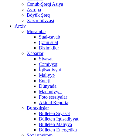
Cənub-Şərqi Asiya
Avropa
Böyük Şərq
Xəzər hövzəsi
Arxiv
Müsahibə
Sual-cavab
Çətin sual
Bizimkiler
Xəbərlər
Siyasət
Cəmiyyət
İqtisadiyyat
Maliyyə
Enerji
Dünyada
Mədəniyyət
Foto sessiyalar
Aktual Reportaj
Buraxılışlar
Bülleten Siyasət
Bülleten İqtisadiyyat
Bülleten Maliyyə
Bülleten Energetika
Söz istəyirəm