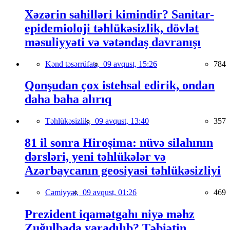
Xəzərin sahilləri kimindir? Sanitar-
epidemioloji təhlükəsizlik, dövlət
məsuliyyəti və vətəndaş davranışı
Kənd təsərrüfatı,
09 avqust, 15:26
784
Qonşudan çox istehsal edirik, ondan
daha baha alırıq
Təhlükəsizlik,
09 avqust, 13:40
357
81 il sonra Hiroşima: nüvə silahının
dərsləri, yeni təhlükələr və
Azərbaycanın geosiyasi təhlükəsizliyi
Cəmiyyət,
09 avqust, 01:26
469
Prezident iqamətgahı niyə məhz
Zuğulbada yaradılıb? Təbiətin