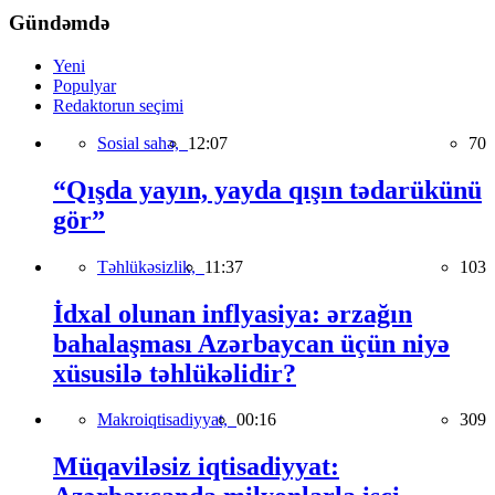
Gündəmdə
Yeni
Populyar
Redaktorun seçimi
Sosial sahə,
12:07
70
“Qışda yayın, yayda qışın tədarükünü
gör”
Təhlükəsizlik,
11:37
103
İdxal olunan inflyasiya: ərzağın
bahalaşması Azərbaycan üçün niyə
xüsusilə təhlükəlidir?
Makroiqtisadiyyat,
00:16
309
Müqaviləsiz iqtisadiyyat: