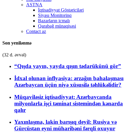
ASTNA
İqtisadiyyat Göstəriciləri
Siyası Monitorinq
Bazarların icmalı
Qarabağ münaqişəsi
Contact az
Son yenilənmə
(32 d. əvvəl)
“Qışda yayın, yayda qışın tədarükünü gör”
İdxal olunan inflyasiya: ərzağın bahalaşması
Azərbaycan üçün niyə xüsusilə təhlükəlidir?
Müqaviləsiz iqtisadiyyat: Azərbaycanda
milyonlarla işçi təminat sistemindən kənarda
qalır
Yaxınlaşma, lakin barışıq deyil: Rusiya və
Gürcüstan eyni müharibəni fərqli oxuyur