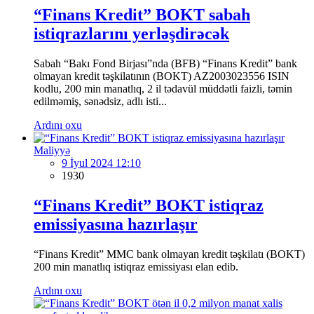
“Finans Kredit” BOKT sabah
istiqrazlarını yerləşdirəcək
Sabah “Bakı Fond Birjası”nda (BFB) “Finans Kredit” bank
olmayan kredit təşkilatının (BOKT) AZ2003023556 ISIN
kodlu, 200 min manatlıq, 2 il tədavül müddətli faizli, təmin
edilməmiş, sənədsiz, adlı isti...
Ardını oxu
Maliyyə
9 İyul 2024 12:10
1930
“Finans Kredit” BOKT istiqraz
emissiyasına hazırlaşır
“Finans Kredit” MMC bank olmayan kredit təşkilatı (BOKT)
200 min manatlıq istiqraz emissiyası elan edib.
Ardını oxu