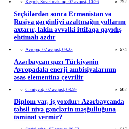
Keçmiş Sovet məkanı,
07 avqust, 10:26
752
Seçkilərdən sonra Ermənistan və
Rusiya gərginliyi azaltmağın yollarını
axtarır, lakin əvvəlki ittifaqa qayıdış
ehtimalı azdır
Avropa,
07 avqust, 09:23
674
Azərbaycan qazı Türkiyənin
Avropadakı enerji ambisiyalarının
əsas elementinə çevrilir
Cəmiyyət,
07 avqust, 08:59
602
Diplom var, iş yoxdur: Azərbaycanda
təhsil niyə gənclərin məşğulluğuna
təminat vermir?