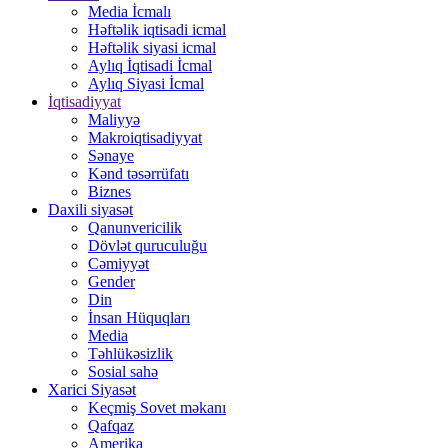
Media İcmalı
Həftəlik iqtisadi icmal
Həftəlik siyasi icmal
Aylıq İqtisadi İcmal
Aylıq Siyasi İcmal
İqtisadiyyat
Maliyyə
Makroiqtisadiyyat
Sənaye
Kənd təsərrüfatı
Biznes
Daxili siyasət
Qanunvericilik
Dövlət quruculuğu
Cəmiyyət
Gender
Din
İnsan Hüquqları
Media
Təhlükəsizlik
Sosial sahə
Xarici Siyasət
Keçmiş Sovet məkanı
Qafqaz
Amerika