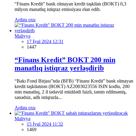
“Finans Kredit” bank olmayan kredit təşkilatı (BOKT) 0,3
milyon manatlıq istiqraz emissiyası elan edib.
Ardını oxu
Maliyyə
17 İyul 2024 12:31
1447
“Finans Kredit” BOKT 200 min
manatlıq istiqraz yerləşdirib
“Bakı Fond Birjası”nda (BFB) “Finans Kredit” bank olmayan
kredit təşkilatının (BOKT) AZ2003023556 ISIN kodlu, 200
min manatlıq, 2 il tədavül müddətli faizli, təmin edilməmiş,
sənədsiz, adlı istiqrazla...
Ardını oxu
Maliyyə
15 İyul 2024 11:32
1469