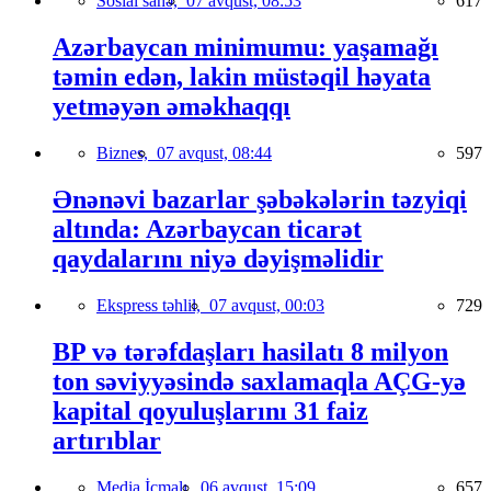
Sosial sahə,
07 avqust, 08:53
617
Azərbaycan minimumu: yaşamağı
təmin edən, lakin müstəqil həyata
yetməyən əməkhaqqı
Biznes,
07 avqust, 08:44
597
Ənənəvi bazarlar şəbəkələrin təzyiqi
altında: Azərbaycan ticarət
qaydalarını niyə dəyişməlidir
Ekspress təhlil,
07 avqust, 00:03
729
BP və tərəfdaşları hasilatı 8 milyon
ton səviyyəsində saxlamaqla AÇG-yə
kapital qoyuluşlarını 31 faiz
artırıblar
Media İcmalı,
06 avqust, 15:09
657