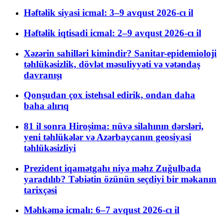
Həftəlik siyasi icmal: 3–9 avqust 2026-cı il
Həftəlik iqtisadi icmal: 2–9 avqust 2026-cı il
Xəzərin sahilləri kimindir? Sanitar-epidemioloji
təhlükəsizlik, dövlət məsuliyyəti və vətəndaş
davranışı
Qonşudan çox istehsal edirik, ondan daha
baha alırıq
81 il sonra Hiroşima: nüvə silahının dərsləri,
yeni təhlükələr və Azərbaycanın geosiyasi
təhlükəsizliyi
Prezident iqamətgahı niyə məhz Zuğulbada
yaradılıb? Təbiətin özünün seçdiyi bir məkanın
tarixçəsi
Məhkəmə icmalı: 6–7 avqust 2026-cı il