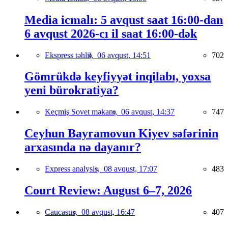
Media icmalı: 5 avqust saat 16:00-dan
6 avqust 2026-cı il saat 16:00-dək
Ekspress təhlil,
06 avqust, 14:51
702
Gömrükdə keyfiyyət inqilabı, yoxsa
yeni bürokratiya?
Keçmiş Sovet məkanı,
06 avqust, 14:37
747
Ceyhun Bayramovun Kiyev səfərinin
arxasında nə dayanır?
Express analysis,
08 avqust, 17:07
483
Court Review: August 6–7, 2026
Caucasus,
08 avqust, 16:47
407