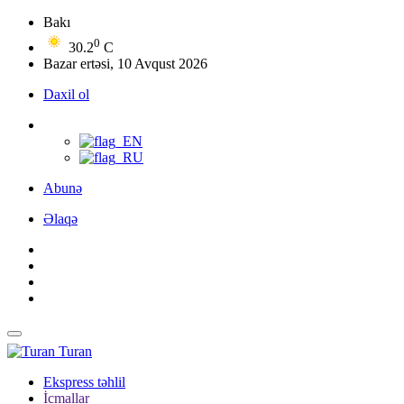
Bakı
0
30.2
C
Bazar ertəsi, 10 Avqust 2026
Daxil ol
Abunə
Əlaqə
Turan
Ekspress təhlil
İcmallar