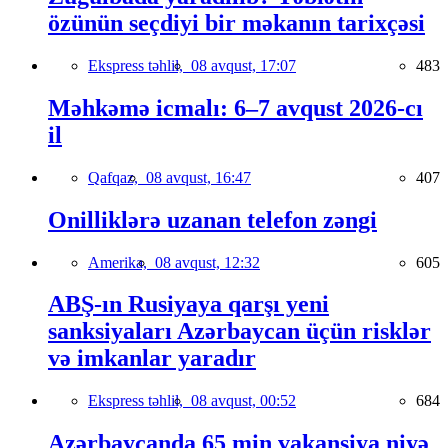
özünün seçdiyi bir məkanın tarixçəsi
Ekspress təhlil,
08 avqust, 17:07
483
Məhkəmə icmalı: 6–7 avqust 2026-cı
il
Qafqaz,
08 avqust, 16:47
407
Onilliklərə uzanan telefon zəngi
Amerika,
08 avqust, 12:32
605
ABŞ-ın Rusiyaya qarşı yeni
sanksiyaları Azərbaycan üçün risklər
və imkanlar yaradır
Ekspress təhlil,
08 avqust, 00:52
684
Azərbaycanda 65 min vakansiya niyə