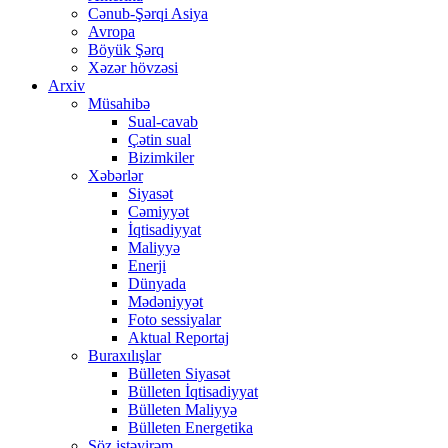
Cənub-Şərqi Asiya
Avropa
Böyük Şərq
Xəzər hövzəsi
Arxiv
Müsahibə
Sual-cavab
Çətin sual
Bizimkiler
Xəbərlər
Siyasət
Cəmiyyət
İqtisadiyyat
Maliyyə
Enerji
Dünyada
Mədəniyyət
Foto sessiyalar
Aktual Reportaj
Buraxılışlar
Bülleten Siyasət
Bülleten İqtisadiyyat
Bülleten Maliyyə
Bülleten Energetika
Söz istəyirəm