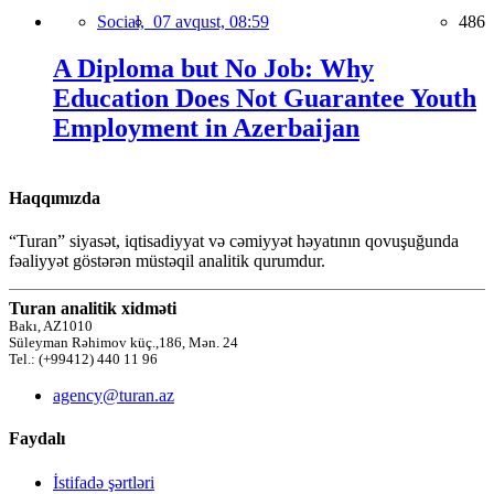
Social,
07 avqust, 08:59
486
A Diploma but No Job: Why
Education Does Not Guarantee Youth
Employment in Azerbaijan
Haqqımızda
“Turan” siyasət, iqtisadiyyat və cəmiyyət həyatının qovuşuğunda
fəaliyyət göstərən müstəqil analitik qurumdur.
Turan analitik xidməti
Bakı, AZ1010
Süleyman Rəhimov küç.,186, Mən. 24
Tel.: (+99412) 440 11 96
agency@turan.az
Faydalı
İstifadə şərtləri