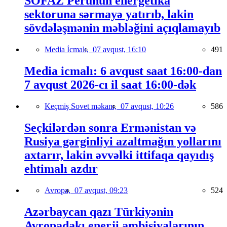
SOFAZ Perunun energetika
sektoruna sərmayə yatırıb, lakin
sövdələşmənin məbləğini açıqlamayıb
Media İcmalı,
07 avqust, 16:10
491
Media icmalı: 6 avqust saat 16:00-dan
7 avqust 2026-cı il saat 16:00-dək
Keçmiş Sovet məkanı,
07 avqust, 10:26
586
Seçkilərdən sonra Ermənistan və
Rusiya gərginliyi azaltmağın yollarını
axtarır, lakin əvvəlki ittifaqa qayıdış
ehtimalı azdır
Avropa,
07 avqust, 09:23
524
Azərbaycan qazı Türkiyənin
Avropadakı enerji ambisiyalarının