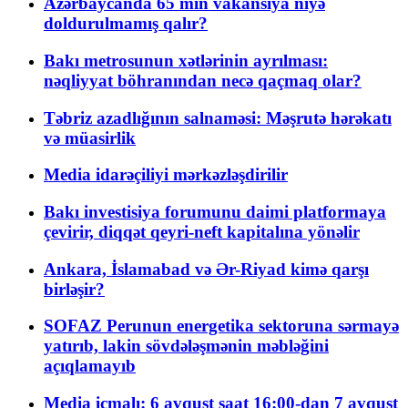
Azərbaycanda 65 min vakansiya niyə
doldurulmamış qalır?
Bakı metrosunun xətlərinin ayrılması:
nəqliyyat böhranından necə qaçmaq olar?
Təbriz azadlığının salnaməsi: Məşrutə hərəkatı
və müasirlik
Media idarəçiliyi mərkəzləşdirilir
Bakı investisiya forumunu daimi platformaya
çevirir, diqqət qeyri-neft kapitalına yönəlir
Ankara, İslamabad və Ər-Riyad kimə qarşı
birləşir?
SOFAZ Perunun energetika sektoruna sərmayə
yatırıb, lakin sövdələşmənin məbləğini
açıqlamayıb
Media icmalı: 6 avqust saat 16:00-dan 7 avqust