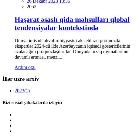
26 Dekabr 2023 13:35
2052
Həşərat əsaslı qida məhsulları qlobal
tendensiyalar kontekstində
Dünya iqtisadi əhval-ruhiyyəsini əks etdirən proqnozda
ekspertlər 2024-cü ildə Azərbaycanın iqtisadi göstəricilərinin
azalacağını proqnozlaşdırırlar. Dünyada ərzaq qiymətlərinin
davamlı artması, mənzi...
Ardını oxu
İllər üzrə arxiv
2023
(1)
Bizi sosial şəbəkələrdə izləyin