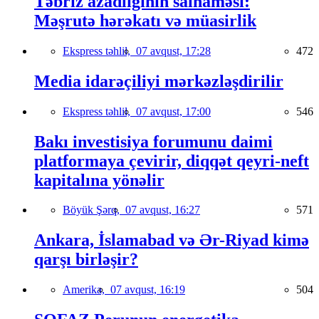
Təbriz azadlığının salnaməsi:
Məşrutə hərəkatı və müasirlik
Ekspress təhlil,
07 avqust, 17:28
472
Media idarəçiliyi mərkəzləşdirilir
Ekspress təhlil,
07 avqust, 17:00
546
Bakı investisiya forumunu daimi
platformaya çevirir, diqqət qeyri-neft
kapitalına yönəlir
Böyük Şərq,
07 avqust, 16:27
571
Ankara, İslamabad və Ər-Riyad kimə
qarşı birləşir?
Amerika,
07 avqust, 16:19
504