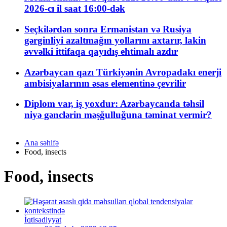
2026-cı il saat 16:00-dək
Seçkilərdən sonra Ermənistan və Rusiya
gərginliyi azaltmağın yollarını axtarır, lakin
əvvəlki ittifaqa qayıdış ehtimalı azdır
Azərbaycan qazı Türkiyənin Avropadakı enerji
ambisiyalarının əsas elementinə çevrilir
Diplom var, iş yoxdur: Azərbaycanda təhsil
niyə gənclərin məşğulluğuna təminat vermir?
Ana səhifə
Food, insects
Food, insects
İqtisadiyyat