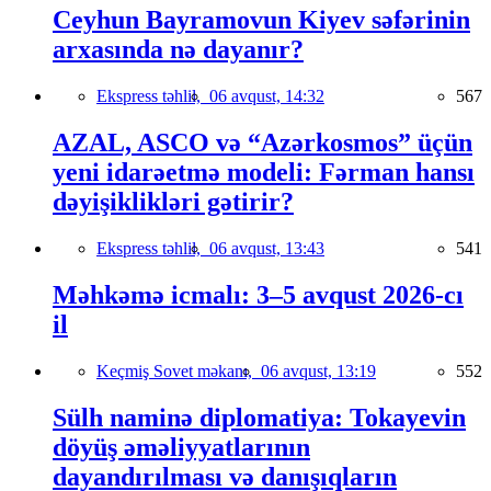
Ceyhun Bayramovun Kiyev səfərinin
arxasında nə dayanır?
Ekspress təhlil,
06 avqust, 14:32
567
AZAL, ASCO və “Azərkosmos” üçün
yeni idarəetmə modeli: Fərman hansı
dəyişiklikləri gətirir?
Ekspress təhlil,
06 avqust, 13:43
541
Məhkəmə icmalı: 3–5 avqust 2026-cı
il
Keçmiş Sovet məkanı,
06 avqust, 13:19
552
Sülh naminə diplomatiya: Tokayevin
döyüş əməliyyatlarının
dayandırılması və danışıqların