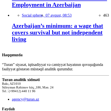
Employment in Azerbaijan
Social sphere,
07 avqust, 08:53
463
Azerbaijan’s minimum: a wage that
covers survival but not independent
living
Haqqımızda
“Turan” siyasət, iqtisadiyyat və cəmiyyət həyatının qovuşuğunda
fəaliyyət göstərən müstəqil analitik qurumdur.
Turan analitik xidməti
Bakı, AZ1010
Süleyman Rəhimov küç.,186, Mən. 24
Tel.: (+99412) 440 11 96
agency@turan.az
Faydalı