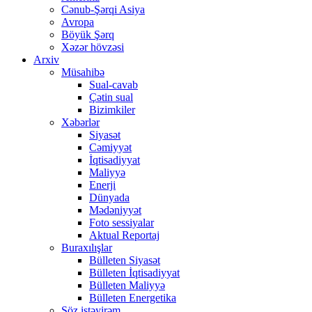
Cənub-Şərqi Asiya
Avropa
Böyük Şərq
Xəzər hövzəsi
Arxiv
Müsahibə
Sual-cavab
Çətin sual
Bizimkiler
Xəbərlər
Siyasət
Cəmiyyət
İqtisadiyyat
Maliyyə
Enerji
Dünyada
Mədəniyyət
Foto sessiyalar
Aktual Reportaj
Buraxılışlar
Bülleten Siyasət
Bülleten İqtisadiyyat
Bülleten Maliyyə
Bülleten Energetika
Söz istəyirəm