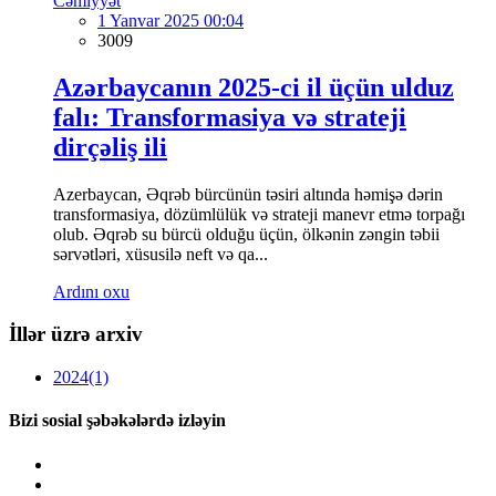
Cəmiyyət
1 Yanvar 2025 00:04
3009
Azərbaycanın 2025-ci il üçün ulduz
falı: Transformasiya və strateji
dirçəliş ili
Azerbaycan, Əqrəb bürcünün təsiri altında həmişə dərin
transformasiya, dözümlülük və strateji manevr etmə torpağı
olub. Əqrəb su bürcü olduğu üçün, ölkənin zəngin təbii
sərvətləri, xüsusilə neft və qa...
Ardını oxu
İllər üzrə arxiv
2024
(1)
Bizi sosial şəbəkələrdə izləyin