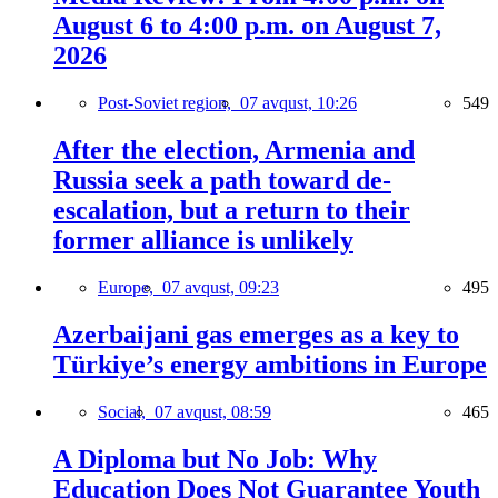
August 6 to 4:00 p.m. on August 7,
2026
Post-Soviet region,
07 avqust, 10:26
549
After the election, Armenia and
Russia seek a path toward de-
escalation, but a return to their
former alliance is unlikely
Europe,
07 avqust, 09:23
495
Azerbaijani gas emerges as a key to
Türkiye’s energy ambitions in Europe
Social,
07 avqust, 08:59
465
A Diploma but No Job: Why
Education Does Not Guarantee Youth