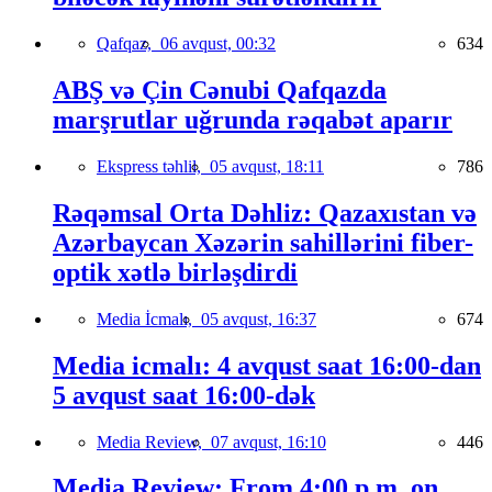
Qafqaz,
06 avqust, 00:32
634
ABŞ və Çin Cənubi Qafqazda
marşrutlar uğrunda rəqabət aparır
Ekspress təhlil,
05 avqust, 18:11
786
Rəqəmsal Orta Dəhliz: Qazaxıstan və
Azərbaycan Xəzərin sahillərini fiber-
optik xətlə birləşdirdi
Media İcmalı,
05 avqust, 16:37
674
Media icmalı: 4 avqust saat 16:00-dan
5 avqust saat 16:00-dək
Media Review,
07 avqust, 16:10
446
Media Review: From 4:00 p.m. on