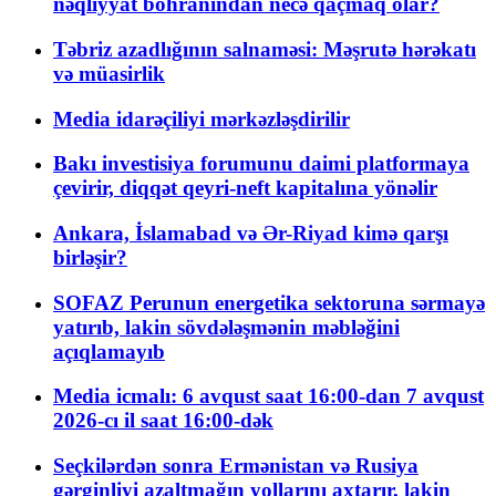
nəqliyyat böhranından necə qaçmaq olar?
Təbriz azadlığının salnaməsi: Məşrutə hərəkatı
və müasirlik
Media idarəçiliyi mərkəzləşdirilir
Bakı investisiya forumunu daimi platformaya
çevirir, diqqət qeyri-neft kapitalına yönəlir
Ankara, İslamabad və Ər-Riyad kimə qarşı
birləşir?
SOFAZ Perunun energetika sektoruna sərmayə
yatırıb, lakin sövdələşmənin məbləğini
açıqlamayıb
Media icmalı: 6 avqust saat 16:00-dan 7 avqust
2026-cı il saat 16:00-dək
Seçkilərdən sonra Ermənistan və Rusiya
gərginliyi azaltmağın yollarını axtarır, lakin