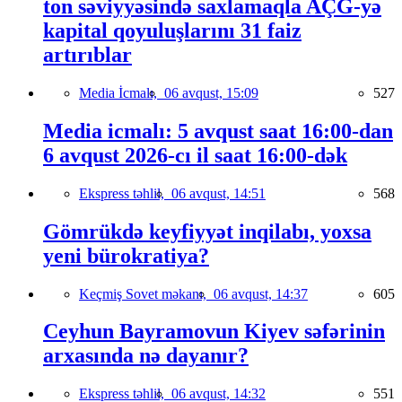
ton səviyyəsində saxlamaqla AÇG-yə
kapital qoyuluşlarını 31 faiz
artırıblar
Media İcmalı,
06 avqust, 15:09
527
Media icmalı: 5 avqust saat 16:00-dan
6 avqust 2026-cı il saat 16:00-dək
Ekspress təhlil,
06 avqust, 14:51
568
Gömrükdə keyfiyyət inqilabı, yoxsa
yeni bürokratiya?
Keçmiş Sovet məkanı,
06 avqust, 14:37
605
Ceyhun Bayramovun Kiyev səfərinin
arxasında nə dayanır?
Ekspress təhlil,
06 avqust, 14:32
551