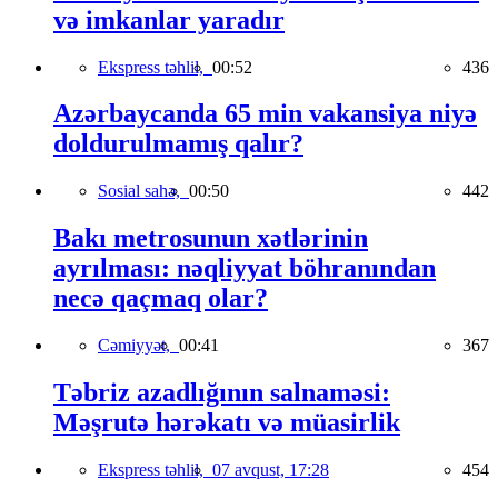
və imkanlar yaradır
Ekspress təhlil,
00:52
436
Azərbaycanda 65 min vakansiya niyə
doldurulmamış qalır?
Sosial sahə,
00:50
442
Bakı metrosunun xətlərinin
ayrılması: nəqliyyat böhranından
necə qaçmaq olar?
Cəmiyyət,
00:41
367
Təbriz azadlığının salnaməsi:
Məşrutə hərəkatı və müasirlik
Ekspress təhlil,
07 avqust, 17:28
454