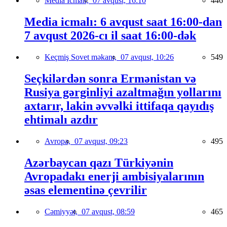
Media İcmalı,
07 avqust, 16:10
446
Media icmalı: 6 avqust saat 16:00-dan
7 avqust 2026-cı il saat 16:00-dək
Keçmiş Sovet məkanı,
07 avqust, 10:26
549
Seçkilərdən sonra Ermənistan və
Rusiya gərginliyi azaltmağın yollarını
axtarır, lakin əvvəlki ittifaqa qayıdış
ehtimalı azdır
Avropa,
07 avqust, 09:23
495
Azərbaycan qazı Türkiyənin
Avropadakı enerji ambisiyalarının
əsas elementinə çevrilir
Cəmiyyət,
07 avqust, 08:59
465