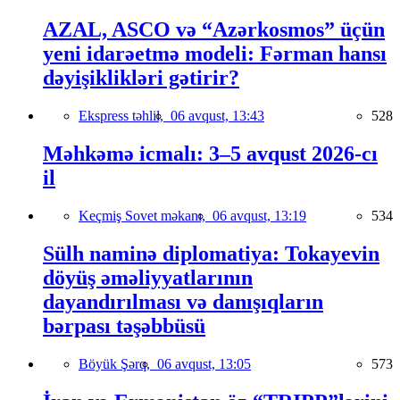
AZAL, ASCO və “Azərkosmos” üçün
yeni idarəetmə modeli: Fərman hansı
dəyişiklikləri gətirir?
Ekspress təhlil,
06 avqust, 13:43
528
Məhkəmə icmalı: 3–5 avqust 2026-cı
il
Keçmiş Sovet məkanı,
06 avqust, 13:19
534
Sülh naminə diplomatiya: Tokayevin
döyüş əməliyyatlarının
dayandırılması və danışıqların
bərpası təşəbbüsü
Böyük Şərq,
06 avqust, 13:05
573