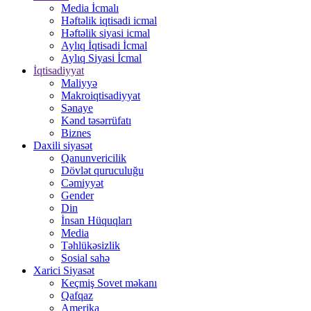
Media İcmalı
Həftəlik iqtisadi icmal
Həftəlik siyasi icmal
Aylıq İqtisadi İcmal
Aylıq Siyasi İcmal
İqtisadiyyat
Maliyyə
Makroiqtisadiyyat
Sənaye
Kənd təsərrüfatı
Biznes
Daxili siyasət
Qanunvericilik
Dövlət quruculuğu
Cəmiyyət
Gender
Din
İnsan Hüquqları
Media
Təhlükəsizlik
Sosial sahə
Xarici Siyasət
Keçmiş Sovet məkanı
Qafqaz
Amerika