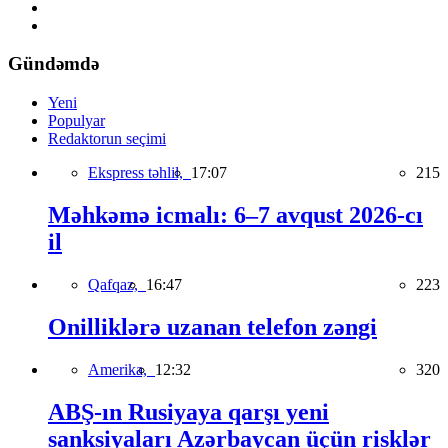
Gündəmdə
Yeni
Populyar
Redaktorun seçimi
Ekspress təhlil,
17:07
215
Məhkəmə icmalı: 6–7 avqust 2026-cı
il
Qafqaz,
16:47
223
Onilliklərə uzanan telefon zəngi
Amerika,
12:32
320
ABŞ-ın Rusiyaya qarşı yeni
sanksiyaları Azərbaycan üçün risklər