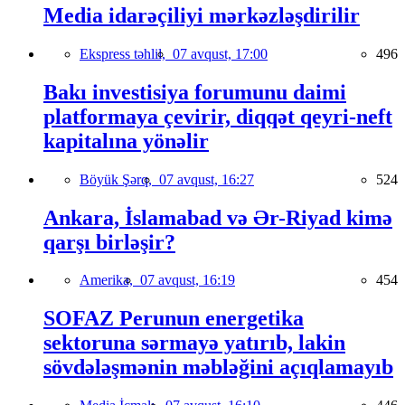
Media idarəçiliyi mərkəzləşdirilir
Ekspress təhlil,
07 avqust, 17:00
496
Bakı investisiya forumunu daimi
platformaya çevirir, diqqət qeyri-neft
kapitalına yönəlir
Böyük Şərq,
07 avqust, 16:27
524
Ankara, İslamabad və Ər-Riyad kimə
qarşı birləşir?
Amerika,
07 avqust, 16:19
454
SOFAZ Perunun energetika
sektoruna sərmayə yatırıb, lakin
sövdələşmənin məbləğini açıqlamayıb