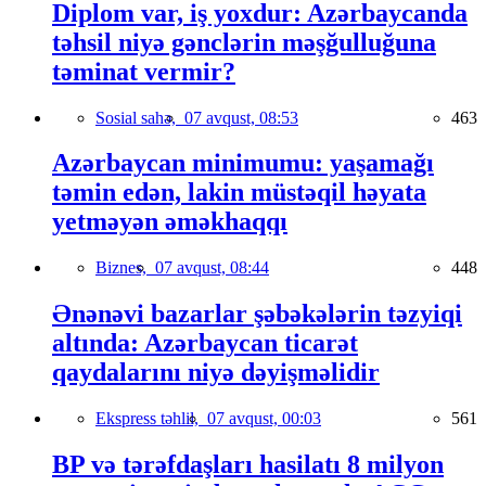
Diplom var, iş yoxdur: Azərbaycanda
təhsil niyə gənclərin məşğulluğuna
təminat vermir?
Sosial sahə,
07 avqust, 08:53
463
Azərbaycan minimumu: yaşamağı
təmin edən, lakin müstəqil həyata
yetməyən əməkhaqqı
Biznes,
07 avqust, 08:44
448
Ənənəvi bazarlar şəbəkələrin təzyiqi
altında: Azərbaycan ticarət
qaydalarını niyə dəyişməlidir
Ekspress təhlil,
07 avqust, 00:03
561
BP və tərəfdaşları hasilatı 8 milyon