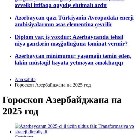
əvvəlki ittifaqa qayıdış ehtimalı azdır
Azərbaycan qazı Türkiyənin Avropadakı enerji
ambisiyalarının əsas elementinə çevrilir
Diplom var, iş yoxdur: Azərbaycanda təhsil
niyə gənclərin məşğulluğuna təminat vermir?
Azərbaycan minimumu: yaşamağı təmin edən,
lakin müstəqil həyata yetməyən əməkhaqqı
Ana səhifə
Гороскоп Азербайджана на 2025 год
Гороскоп Азербайджана на
2025 год