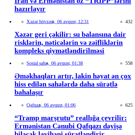
İran və Ermənistan öz “TRIPP”lərini
hazırlayır
Xəzər hövzəsi,
06 avqust, 12:31
432
Xəzər geri çəkilir: su balansına dair
risklərin, nəticələrin və zəifliklərin
kompleks qiymətləndirilməsi
Sosial sahə,
06 avqust, 01:38
558
Əməkhaqları artır, lakin həyat ən çox
hiss edilən sahələrdə daha sürətlə
bahalaşır
Qafqaz,
06 avqust, 01:06
625
“Tramp marşrutu” reallığa çevrilir:
Ermənistan Cənubi Qafqazı dəyişə
biləcək layihəni sürətləndirir