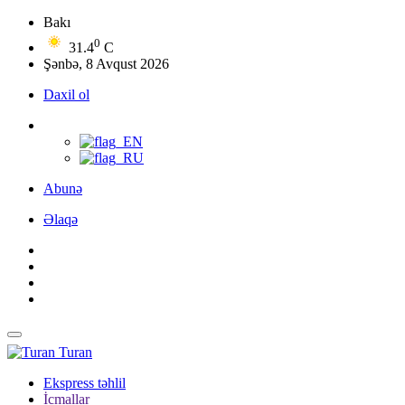
Bakı
0
31.4
C
Şənbə, 8 Avqust 2026
Daxil ol
Abunə
Əlaqə
Turan
Ekspress təhlil
İcmallar