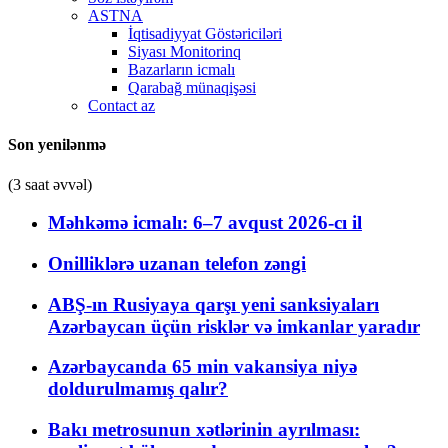
ASTNA
İqtisadiyyat Göstəriciləri
Siyası Monitorinq
Bazarların icmalı
Qarabağ münaqişəsi
Contact az
Son yenilənmə
(3 saat əvvəl)
Məhkəmə icmalı: 6–7 avqust 2026-cı il
Onilliklərə uzanan telefon zəngi
ABŞ-ın Rusiyaya qarşı yeni sanksiyaları
Azərbaycan üçün risklər və imkanlar yaradır
Azərbaycanda 65 min vakansiya niyə
doldurulmamış qalır?
Bakı metrosunun xətlərinin ayrılması: