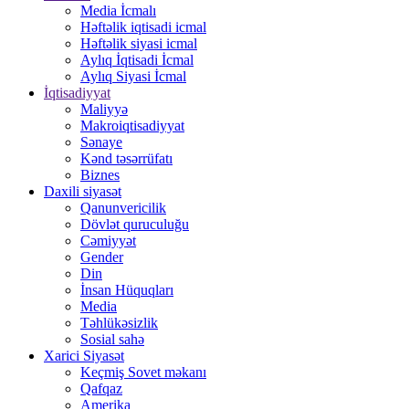
Media İcmalı
Həftəlik iqtisadi icmal
Həftəlik siyasi icmal
Aylıq İqtisadi İcmal
Aylıq Siyasi İcmal
İqtisadiyyat
Maliyyə
Makroiqtisadiyyat
Sənaye
Kənd təsərrüfatı
Biznes
Daxili siyasət
Qanunvericilik
Dövlət quruculuğu
Cəmiyyət
Gender
Din
İnsan Hüquqları
Media
Təhlükəsizlik
Sosial sahə
Xarici Siyasət
Keçmiş Sovet məkanı
Qafqaz
Amerika