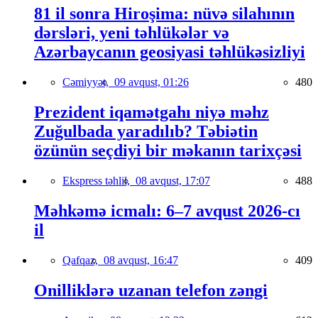
81 il sonra Hiroşima: nüvə silahının
dərsləri, yeni təhlükələr və
Azərbaycanın geosiyasi təhlükəsizliyi
Cəmiyyət,
09 avqust, 01:26
480
Prezident iqamətgahı niyə məhz
Zuğulbada yaradılıb? Təbiətin
özünün seçdiyi bir məkanın tarixçəsi
Ekspress təhlil,
08 avqust, 17:07
488
Məhkəmə icmalı: 6–7 avqust 2026-cı
il
Qafqaz,
08 avqust, 16:47
409
Onilliklərə uzanan telefon zəngi