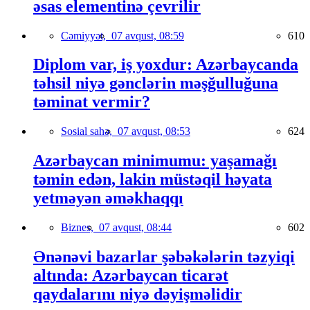
əsas elementinə çevrilir
Cəmiyyət,
07 avqust, 08:59
610
Diplom var, iş yoxdur: Azərbaycanda
təhsil niyə gənclərin məşğulluğuna
təminat vermir?
Sosial sahə,
07 avqust, 08:53
624
Azərbaycan minimumu: yaşamağı
təmin edən, lakin müstəqil həyata
yetməyən əməkhaqqı
Biznes,
07 avqust, 08:44
602
Ənənəvi bazarlar şəbəkələrin təzyiqi
altında: Azərbaycan ticarət
qaydalarını niyə dəyişməlidir