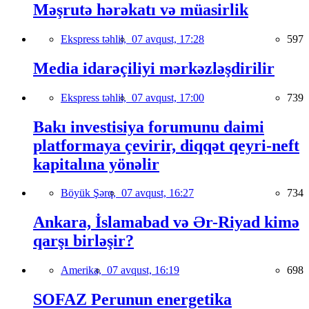
Məşrutə hərəkatı və müasirlik
Ekspress təhlil,
07 avqust, 17:28
597
Media idarəçiliyi mərkəzləşdirilir
Ekspress təhlil,
07 avqust, 17:00
739
Bakı investisiya forumunu daimi
platformaya çevirir, diqqət qeyri-neft
kapitalına yönəlir
Böyük Şərq,
07 avqust, 16:27
734
Ankara, İslamabad və Ər-Riyad kimə
qarşı birləşir?
Amerika,
07 avqust, 16:19
698
SOFAZ Perunun energetika