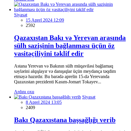
Siyasət
15 Aprel 2024 12:09
2592
Qazaxıstan Bakı və Yerevan arasında
sülh sazişinin bağlanması üçün öz
vasitəçiliyini təklif edir
Astana Yerevan və Bakının sülh müqaviləsi bağlamaq
səylərini alqışlayır və danışıqlar üçün meydança təqdim
etməyə hazırdır. Bu barədə aprelin 15-də Yerevanda
Qazaxıstan prezidenti Kasım-Jomart Tokayev...
Ardını oxu
Siyasət
8 Aprel 2024 13:05
2409
Bakı Qazaxıstana başsağlığı verib