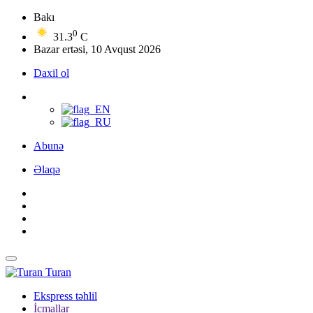
Bakı
0
31.3
C
Bazar ertəsi, 10 Avqust 2026
Daxil ol
Abunə
Əlaqə
Turan
Ekspress təhlil
İcmallar