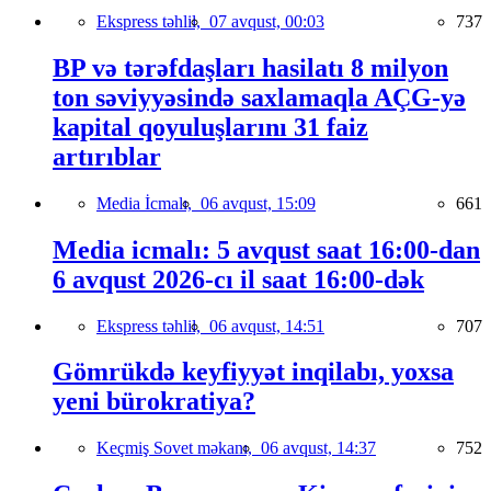
Ekspress təhlil,
07 avqust, 00:03
737
BP və tərəfdaşları hasilatı 8 milyon
ton səviyyəsində saxlamaqla AÇG-yə
kapital qoyuluşlarını 31 faiz
artırıblar
Media İcmalı,
06 avqust, 15:09
661
Media icmalı: 5 avqust saat 16:00-dan
6 avqust 2026-cı il saat 16:00-dək
Ekspress təhlil,
06 avqust, 14:51
707
Gömrükdə keyfiyyət inqilabı, yoxsa
yeni bürokratiya?
Keçmiş Sovet məkanı,
06 avqust, 14:37
752