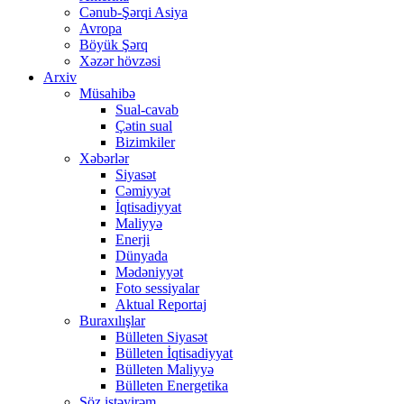
Cənub-Şərqi Asiya
Avropa
Böyük Şərq
Xəzər hövzəsi
Arxiv
Müsahibə
Sual-cavab
Çətin sual
Bizimkiler
Xəbərlər
Siyasət
Cəmiyyət
İqtisadiyyat
Maliyyə
Enerji
Dünyada
Mədəniyyət
Foto sessiyalar
Aktual Reportaj
Buraxılışlar
Bülleten Siyasət
Bülleten İqtisadiyyat
Bülleten Maliyyə
Bülleten Energetika
Söz istəyirəm