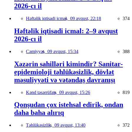
2026-cı il
Həftəlik iqtisadi icmal,
09 avqust, 22:18
374
Həftəlik iqtisadi icmal: 2–9 avqust
2026-cı il
Cəmiyyət,
09 avqust, 15:34
388
Xəzərin sahilləri kimindir? Sanitar-
epidemioloji təhlükəsizlik, dövlət
məsuliyyəti və vətəndaş davranışı
Kənd təsərrüfatı,
09 avqust, 15:26
819
Qonşudan çox istehsal edirik, ondan
daha baha alırıq
Təhlükəsizlik,
09 avqust, 13:40
372