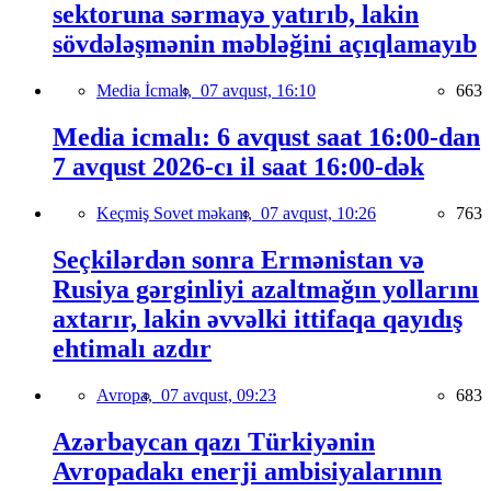
sektoruna sərmayə yatırıb, lakin
sövdələşmənin məbləğini açıqlamayıb
Media İcmalı,
07 avqust, 16:10
663
Media icmalı: 6 avqust saat 16:00-dan
7 avqust 2026-cı il saat 16:00-dək
Keçmiş Sovet məkanı,
07 avqust, 10:26
763
Seçkilərdən sonra Ermənistan və
Rusiya gərginliyi azaltmağın yollarını
axtarır, lakin əvvəlki ittifaqa qayıdış
ehtimalı azdır
Avropa,
07 avqust, 09:23
683
Azərbaycan qazı Türkiyənin
Avropadakı enerji ambisiyalarının