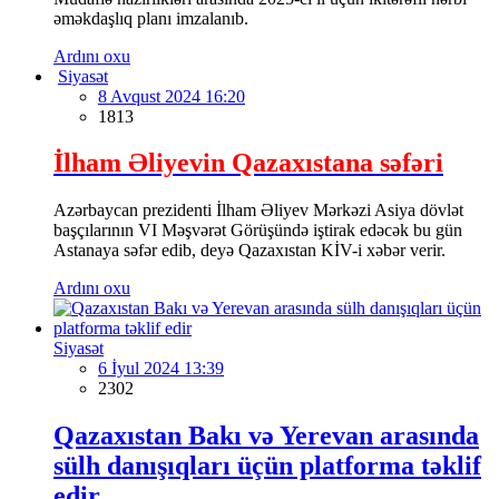
əməkdaşlıq planı imzalanıb.
Ardını oxu
Siyasət
8 Avqust 2024 16:20
1813
İlham Əliyevin Qazaxıstana səfəri
Azərbaycan prezidenti İlham Əliyev Mərkəzi Asiya dövlət
başçılarının VI Məşvərət Görüşündə iştirak edəcək bu gün
Astanaya səfər edib, deyə Qazaxıstan KİV-i xəbər verir.
Ardını oxu
Siyasət
6 İyul 2024 13:39
2302
Qazaxıstan Bakı və Yerevan arasında
sülh danışıqları üçün platforma təklif
edir