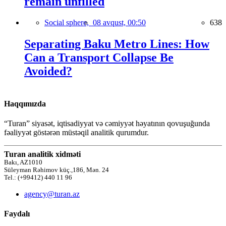
remain unfilled
Social sphere,
08 avqust, 00:50
638
Separating Baku Metro Lines: How
Can a Transport Collapse Be
Avoided?
Haqqımızda
“Turan” siyasət, iqtisadiyyat və cəmiyyət həyatının qovuşuğunda
fəaliyyət göstərən müstəqil analitik qurumdur.
Turan analitik xidməti
Bakı, AZ1010
Süleyman Rəhimov küç.,186, Mən. 24
Tel.: (+99412) 440 11 96
agency@turan.az
Faydalı