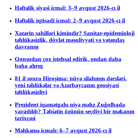
Həftəlik siyasi icmal: 3–9 avqust 2026-cı il
Həftəlik iqtisadi icmal: 2–9 avqust 2026-cı il
Xəzərin sahilləri kimindir? Sanitar-epidemioloji
təhlükəsizlik, dövlət məsuliyyəti və vətəndaş
davranışı
Qonşudan çox istehsal edirik, ondan daha
baha alırıq
81 il sonra Hiroşima: nüvə silahının dərsləri,
yeni təhlükələr və Azərbaycanın geosiyasi
təhlükəsizliyi
Prezident iqamətgahı niyə məhz Zuğulbada
yaradılıb? Təbiətin özünün seçdiyi bir məkanın
tarixçəsi
Məhkəmə icmalı: 6–7 avqust 2026-cı il