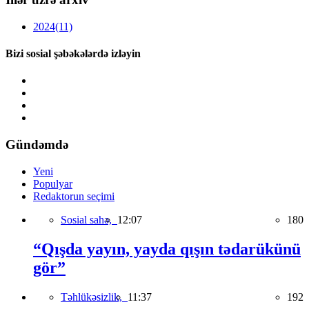
2024
(11)
Bizi sosial şəbəkələrdə izləyin
Gündəmdə
Yeni
Populyar
Redaktorun seçimi
Sosial sahə,
12:07
180
“Qışda yayın, yayda qışın tədarükünü
gör”
Təhlükəsizlik,
11:37
192