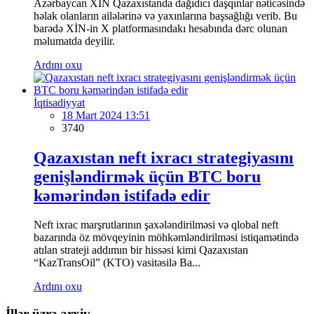
Azərbaycan XİN Qazaxıstanda dağıdıcı daşqınlar nəticəsində
həlak olanların ailələrinə və yaxınlarına başsağlığı verib. Bu
barədə XİN-in X platformasındakı hesabında dərc olunan
məlumatda deyilir.
Ardını oxu
İqtisadiyyat
18 Mart 2024 13:51
3740
Qazaxıstan neft ixracı strategiyasını
genişləndirmək üçün BTC boru
kəmərindən istifadə edir
Neft ixrac marşrutlarının şaxələndirilməsi və qlobal neft
bazarında öz mövqeyinin möhkəmləndirilməsi istiqamətində
atılan strateji addımın bir hissəsi kimi Qazaxıstan
“KazTransOil” (KTO) vasitəsilə Ba...
Ardını oxu
İllər üzrə arxiv