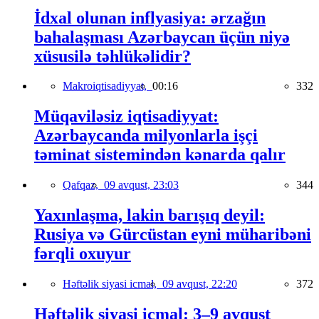
İdxal olunan inflyasiya: ərzağın
bahalaşması Azərbaycan üçün niyə
xüsusilə təhlükəlidir?
Makroiqtisadiyyat,
00:16
332
Müqaviləsiz iqtisadiyyat:
Azərbaycanda milyonlarla işçi
təminat sistemindən kənarda qalır
Qafqaz,
09 avqust, 23:03
344
Yaxınlaşma, lakin barışıq deyil:
Rusiya və Gürcüstan eyni müharibəni
fərqli oxuyur
Həftəlik siyasi icmal,
09 avqust, 22:20
372
Həftəlik siyasi icmal: 3–9 avqust