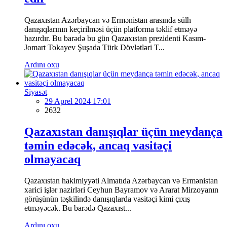
Qazaxıstan Azərbaycan və Ermənistan arasında sülh
danışıqlarının keçirilməsi üçün platforma təklif etməyə
hazırdır. Bu barədə bu gün Qazaxıstan prezidenti Kasım-
Jomart Tokayev Şuşada Türk Dövlətləri T...
Ardını oxu
Siyasət
29 Aprel 2024 17:01
2632
Qazaxıstan danışıqlar üçün meydança
təmin edəcək, ancaq vasitəçi
olmayacaq
Qazaxıstan hakimiyyəti Almatıda Azərbaycan və Ermənistan
xarici işlər nazirləri Ceyhun Bayramov və Ararat Mirzoyanın
görüşünün təşkilində danışıqlarda vasitəçi kimi çıxış
etməyəcək. Bu barədə Qazaxıst...
Ardını oxu