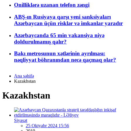
Onilliklərə uzanan telefon zəngi
ABŞ-ın Rusiyaya qarşı yeni sanksiyaları
Azərbaycan üçün risklər və imkanlar yaradır
Azərbaycanda 65 min vakansiya niyə
doldurulmamış qalır?
Bakı metrosunun xətlərinin ayrılması:
nəqliyyat böhranından necə qaçmaq olar?
Ana səhifə
Kazakhstan
Kazakhstan
Siyasət
25 Oktyabr 2024 15:56
2019