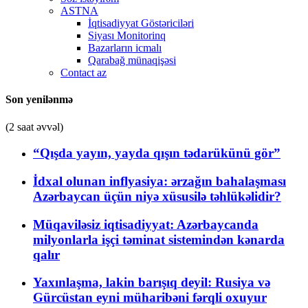
ASTNA
İqtisadiyyat Göstəriciləri
Siyası Monitorinq
Bazarların icmalı
Qarabağ münaqişəsi
Contact az
Son yenilənmə
(2 saat əvvəl)
“Qışda yayın, yayda qışın tədarükünü gör”
İdxal olunan inflyasiya: ərzağın bahalaşması
Azərbaycan üçün niyə xüsusilə təhlükəlidir?
Müqaviləsiz iqtisadiyyat: Azərbaycanda
milyonlarla işçi təminat sistemindən kənarda
qalır
Yaxınlaşma, lakin barışıq deyil: Rusiya və
Gürcüstan eyni müharibəni fərqli oxuyur