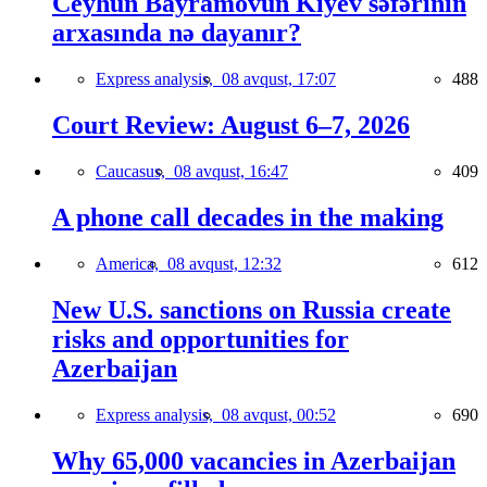
Ceyhun Bayramovun Kiyev səfərinin
arxasında nə dayanır?
Express analysis,
08 avqust, 17:07
488
Court Review: August 6–7, 2026
Caucasus,
08 avqust, 16:47
409
A phone call decades in the making
America,
08 avqust, 12:32
612
New U.S. sanctions on Russia create
risks and opportunities for
Azerbaijan
Express analysis,
08 avqust, 00:52
690
Why 65,000 vacancies in Azerbaijan