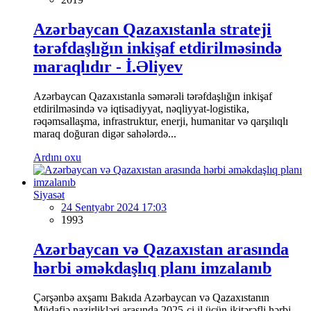
Azərbaycan Qazaxıstanla strateji
tərəfdaşlığın inkişaf etdirilməsində
maraqlıdır - İ.Əliyev
Azərbaycan Qazaxıstanla səmərəli tərəfdaşlığın inkişaf
etdirilməsində və iqtisadiyyat, nəqliyyat-logistika,
rəqəmsallaşma, infrastruktur, enerji, humanitar və qarşılıqlı
maraq doğuran digər sahələrdə...
Ardını oxu
Siyasət
24 Sentyabr 2024 17:03
1993
Azərbaycan və Qazaxıstan arasında
hərbi əməkdaşlıq planı imzalanıb
Çərşənbə axşamı Bakıda Azərbaycan və Qazaxıstanın
Müdafiə nazirlikləri arasında 2025-ci il üçün ikitərəfli hərbi