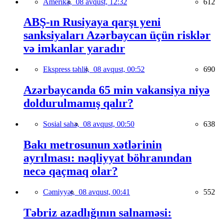
Amerika,
08 avqust, 12:32
612
ABŞ-ın Rusiyaya qarşı yeni
sanksiyaları Azərbaycan üçün risklər
və imkanlar yaradır
Ekspress təhlil,
08 avqust, 00:52
690
Azərbaycanda 65 min vakansiya niyə
doldurulmamış qalır?
Sosial sahə,
08 avqust, 00:50
638
Bakı metrosunun xətlərinin
ayrılması: nəqliyyat böhranından
necə qaçmaq olar?
Cəmiyyət,
08 avqust, 00:41
552
Təbriz azadlığının salnaməsi: