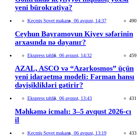
yeni bürokratiya?
Keçmiş Sovet məkanı,
06 avqust, 14:37
490
Ceyhun Bayramovun Kiyev səfərinin
arxasında nə dayanır?
Ekspress təhlil,
06 avqust, 14:32
459
AZAL, ASCO və “Azərkosmos” üçün
yeni idarəetmə modeli: Fərman hansı
dəyişiklikləri gətirir?
Ekspress təhlil,
06 avqust, 13:43
431
Məhkəmə icmalı: 3–5 avqust 2026-cı
il
Keçmiş Sovet məkanı,
06 avqust, 13:19
433