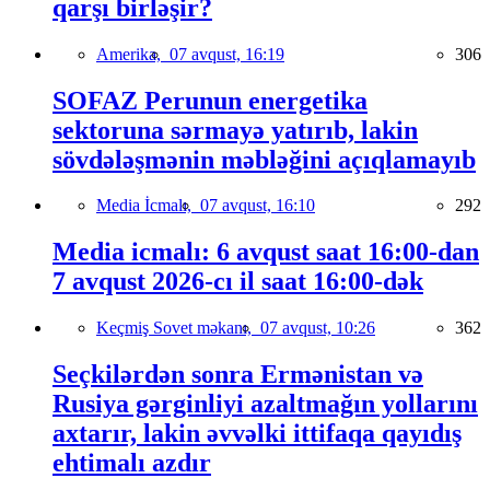
qarşı birləşir?
Amerika,
07 avqust, 16:19
306
SOFAZ Perunun energetika
sektoruna sərmayə yatırıb, lakin
sövdələşmənin məbləğini açıqlamayıb
Media İcmalı,
07 avqust, 16:10
292
Media icmalı: 6 avqust saat 16:00-dan
7 avqust 2026-cı il saat 16:00-dək
Keçmiş Sovet məkanı,
07 avqust, 10:26
362
Seçkilərdən sonra Ermənistan və
Rusiya gərginliyi azaltmağın yollarını
axtarır, lakin əvvəlki ittifaqa qayıdış
ehtimalı azdır