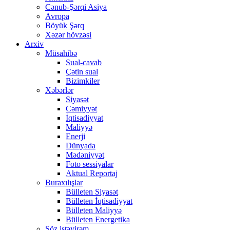
Cənub-Şərqi Asiya
Avropa
Böyük Şərq
Xəzər hövzəsi
Arxiv
Müsahibə
Sual-cavab
Çətin sual
Bizimkiler
Xəbərlər
Siyasət
Cəmiyyət
İqtisadiyyat
Maliyyə
Enerji
Dünyada
Mədəniyyət
Foto sessiyalar
Aktual Reportaj
Buraxılışlar
Bülleten Siyasət
Bülleten İqtisadiyyat
Bülleten Maliyyə
Bülleten Energetika
Söz istəyirəm