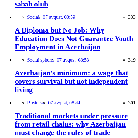
səbəb olub
Social,
07 avqust, 08:59
333
A Diploma but No Job: Why
Education Does Not Guarantee Youth
Employment in Azerbaijan
Social sphere,
07 avqust, 08:53
319
Azerbaijan’s minimum: a wage that
covers survival but not independent
living
Business,
07 avqust, 08:44
301
Traditional markets under pressure
from retail chains: why Azerbaijan
must change the rules of trade