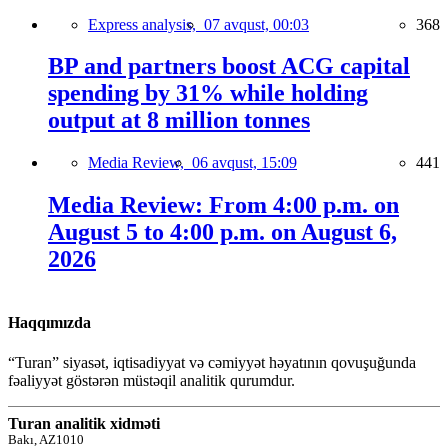
Express analysis,
07 avqust, 00:03
368
BP and partners boost ACG capital
spending by 31% while holding
output at 8 million tonnes
Media Review,
06 avqust, 15:09
441
Media Review: From 4:00 p.m. on
August 5 to 4:00 p.m. on August 6,
2026
Haqqımızda
“Turan” siyasət, iqtisadiyyat və cəmiyyət həyatının qovuşuğunda
fəaliyyət göstərən müstəqil analitik qurumdur.
Turan analitik xidməti
Bakı, AZ1010