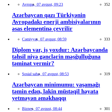
Avropa,
07 avqust, 09:23
352
Azərbaycan qazı Türkiyənin
Avropadakı enerji ambisiyalarının
əsas elementinə çevrilir
Cəmiyyət,
07 avqust, 08:59
333
Diplom var, iş yoxdur: Azərbaycanda
təhsil niyə gənclərin məşğulluğuna
təminat vermir?
Sosial sahə,
07 avqust, 08:53
319
Azərbaycan minimumu: yaşamağı
təmin edən, lakin müstəqil həyata
yetməyən əməkhaqqı
Biznes,
07 avqust, 08:44
301