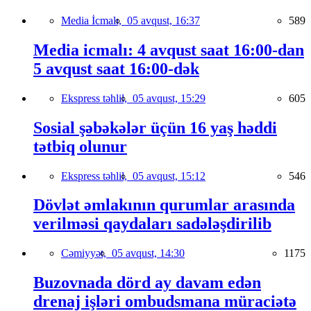
Media İcmalı,
05 avqust, 16:37
589
Media icmalı: 4 avqust saat 16:00-dan
5 avqust saat 16:00-dək
Ekspress təhlil,
05 avqust, 15:29
605
Sosial şəbəkələr üçün 16 yaş həddi
tətbiq olunur
Ekspress təhlil,
05 avqust, 15:12
546
Dövlət əmlakının qurumlar arasında
verilməsi qaydaları sadələşdirilib
Cəmiyyət,
05 avqust, 14:30
1175
Buzovnada dörd ay davam edən
drenaj işləri ombudsmana müraciətə