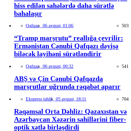
hiss edilən sahələrdə daha sürətlə
bahalaşır
Qafqaz,
06 avqust, 01:06
503
“Tramp marşrutu” reallığa çevrilir:
Ermənistan Cənubi Qafqazı dəyişə
biləcək layihəni sürətləndirir
Qafqaz,
06 avqust, 00:32
541
ABŞ və Çin Cənubi Qafqazda
marşrutlar uğrunda rəqabət aparır
Ekspress təhlil,
05 avqust, 18:11
704
Rəqəmsal Orta Dəhliz: Qazaxıstan və
Azərbaycan Xəzərin sahillərini fiber-
optik xətlə birləşdirdi