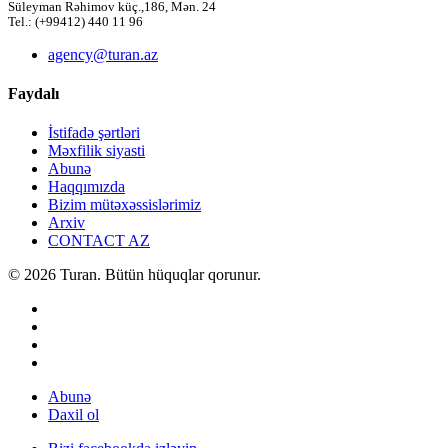
Süleyman Rəhimov küç.,186, Mən. 24
Tel.: (+99412) 440 11 96
agency@turan.az
Faydalı
İstifadə şərtləri
Məxfilik siyasti
Abunə
Haqqımızda
Bizim mütəxəssislərimiz
Arxiv
CONTACT AZ
© 2026 Turan. Bütün hüquqlar qorunur.
Abunə
Daxil ol