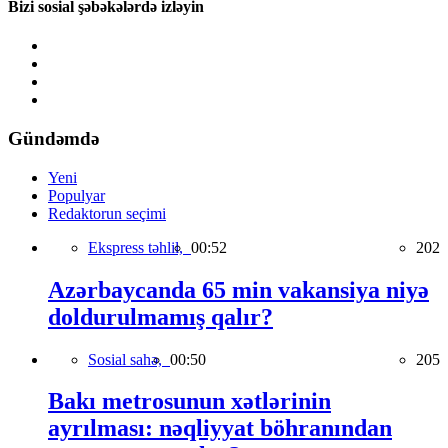
Bizi sosial şəbəkələrdə izləyin
Gündəmdə
Yeni
Populyar
Redaktorun seçimi
Ekspress təhlil,
00:52
202
Azərbaycanda 65 min vakansiya niyə
doldurulmamış qalır?
Sosial sahə,
00:50
205
Bakı metrosunun xətlərinin
ayrılması: nəqliyyat böhranından