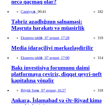
necə qaçmaq olar?
Cəmiyyət,
00:41
182
Təbriz azadlığının salnaməsi:
Məşrutə hərəkatı və müasirlik
Ekspress təhlil,
07 avqust, 17:28
319
Media idarəçiliyi mərkəzləşdirilir
Ekspress təhlil,
07 avqust, 17:00
314
Bakı investisiya forumunu daimi
platformaya çevirir, diqqət qeyri-neft
kapitalına yönəlir
Böyük Şərq,
07 avqust, 16:27
318
Ankara, İslamabad və Ər-Riyad kimə