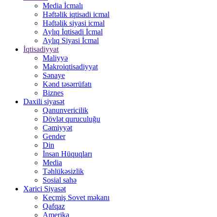
Media İcmalı
Həftəlik iqtisadi icmal
Həftəlik siyasi icmal
Aylıq İqtisadi İcmal
Aylıq Siyasi İcmal
İqtisadiyyat
Maliyyə
Makroiqtisadiyyat
Sənaye
Kənd təsərrüfatı
Biznes
Daxili siyasət
Qanunvericilik
Dövlət quruculuğu
Cəmiyyət
Gender
Din
İnsan Hüquqları
Media
Təhlükəsizlik
Sosial sahə
Xarici Siyasət
Keçmiş Sovet məkanı
Qafqaz
Amerika