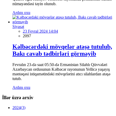
nümayəndəsi təyin olunub.
Ardını oxu
Siyasət
23 Fevral 2024 14:04
2097
Kəlbəcərdəki mövqelər atəşə tutulub,
Bakı cavab tədbirləri görməyib
Fevralın 23-də saat 05:50-də Ermənistan Silahlı Qüvvələri
Azərbaycan ordusunun Kəlbəcər rayonunun Yellicə yaşayış
məntəqəsi istiqamətindəki mövqelərini atıcı silahlardan atəşə
tutub.
Ardını oxu
İllər üzrə arxiv
2024
(3)