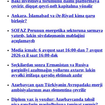
Bakı investisiya forumunu daimi platformaya
çevirir, diqqət qeyri-neft kapitalına yönəlir
Ankara, İslamabad və Ər-Riyad kimə qarşı
birləşir?
SOFAZ Perunun energetika sektoruna sərmayə
yatırıb, lakin sövdələşmənin məbləğini
açıqlamayıb
Media icmalı: 6 avqust saat 16:00-dan 7 avqust
2026-cı il saat 16:00-dək
Seçkilərdən sonra Ermənistan və Rusiya
gərginliyi azaltmağın yollarını axtarır, lakin
əvvəlki ittifaqa qayıdış ehtimalı azdır
Azərbaycan qazı Türkiyənin Avropadakı enerji
ambisiyalarının əsas elementinə çevrilir
Diplom var, iş yoxdur: Azərbaycanda təhsil
niyə gənclərin məşğulluğuna təminat vermir?