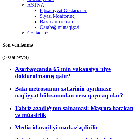
ASTNA
İqtisadiyyat Göstəriciləri
Siyası Monitorinq
Bazarların icmalı
Qarabağ münaqişəsi
Contact az
Son yenilənmə
(5 saat əvvəl)
Azərbaycanda 65 min vakansiya niyə
doldurulmamış qalır?
Bakı metrosunun xətlərinin ayrılması:
nəqliyyat böhranından necə qaçmaq olar?
Təbriz azadlığının salnaməsi: Məşrutə hərəkatı
və müasirlik
Media idarəçiliyi mərkəzləşdirilir