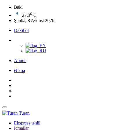
Bakı
0
27.3
C
Şənbə, 8 Avqust 2026
Daxil ol
Abunə
Əlaqə
Turan
Ekspress təhlil
İcmallar