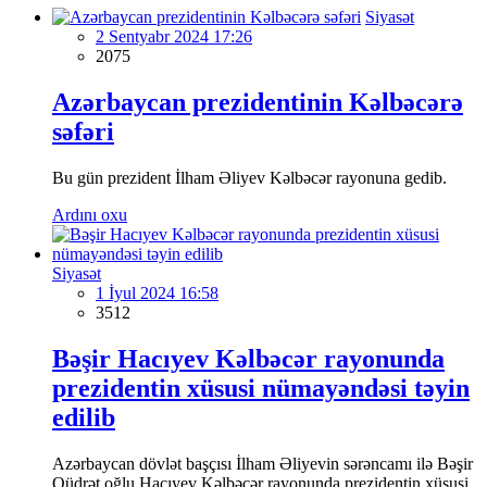
Siyasət
2 Sentyabr 2024 17:26
2075
Azərbaycan prezidentinin Kəlbəcərə
səfəri
Bu gün prezident İlham Əliyev Kəlbəcər rayonuna gedib.
Ardını oxu
Siyasət
1 İyul 2024 16:58
3512
Bəşir Hacıyev Kəlbəcər rayonunda
prezidentin xüsusi nümayəndəsi təyin
edilib
Azərbaycan dövlət başçısı İlham Əliyevin sərəncamı ilə Bəşir
Qüdrət oğlu Hacıyev Kəlbəcər rayonunda prezidentin xüsusi