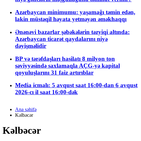
Azərbaycan minimumu: yaşamağı təmin edən,
lakin müstəqil həyata yetməyən əməkhaqqı
Ənənəvi bazarlar şəbəkələrin təzyiqi altında:
Azərbaycan ticarət qaydalarını niyə
dəyişməlidir
BP və tərəfdaşları hasilatı 8 milyon ton
səviyyəsində saxlamaqla AÇG-yə kapital
qoyuluşlarını 31 faiz artırıblar
Media icmalı: 5 avqust saat 16:00-dan 6 avqust
2026-cı il saat 16:00-dək
Ana səhifə
Kəlbəcər
Kəlbəcər