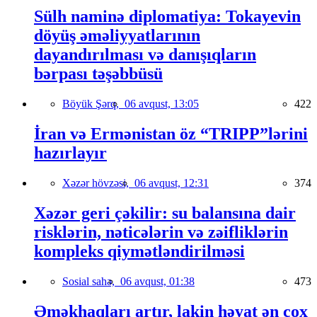
Sülh naminə diplomatiya: Tokayevin
döyüş əməliyyatlarının
dayandırılması və danışıqların
bərpası təşəbbüsü
Böyük Şərq,
06 avqust, 13:05
422
İran və Ermənistan öz “TRIPP”lərini
hazırlayır
Xəzər hövzəsi,
06 avqust, 12:31
374
Xəzər geri çəkilir: su balansına dair
risklərin, nəticələrin və zəifliklərin
kompleks qiymətləndirilməsi
Sosial sahə,
06 avqust, 01:38
473
Əməkhaqları artır, lakin həyat ən çox