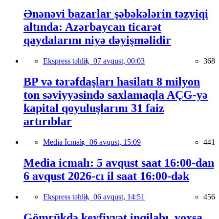
Ənənəvi bazarlar şəbəkələrin təzyiqi
altında: Azərbaycan ticarət
qaydalarını niyə dəyişməlidir
Ekspress təhlil,
07 avqust, 00:03
368
BP və tərəfdaşları hasilatı 8 milyon
ton səviyyəsində saxlamaqla AÇG-yə
kapital qoyuluşlarını 31 faiz
artırıblar
Media İcmalı,
06 avqust, 15:09
441
Media icmalı: 5 avqust saat 16:00-dan
6 avqust 2026-cı il saat 16:00-dək
Ekspress təhlil,
06 avqust, 14:51
456
Gömrükdə keyfiyyət inqilabı, yoxsa