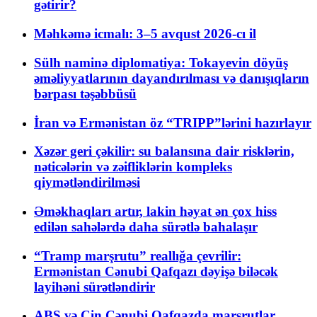
gətirir?
Məhkəmə icmalı: 3–5 avqust 2026-cı il
Sülh naminə diplomatiya: Tokayevin döyüş
əməliyyatlarının dayandırılması və danışıqların
bərpası təşəbbüsü
İran və Ermənistan öz “TRIPP”lərini hazırlayır
Xəzər geri çəkilir: su balansına dair risklərin,
nəticələrin və zəifliklərin kompleks
qiymətləndirilməsi
Əməkhaqları artır, lakin həyat ən çox hiss
edilən sahələrdə daha sürətlə bahalaşır
“Tramp marşrutu” reallığa çevrilir:
Ermənistan Cənubi Qafqazı dəyişə biləcək
layihəni sürətləndirir
ABŞ və Çin Cənubi Qafqazda marşrutlar