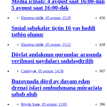
Media icmalı: 4 avqust saat 16:00-dan
5 avqust saat 16:00-dək
Ekspress təhlil,
05 avqust, 15:29
456
Sosial şəbəkələr üçün 16 yaş həddi
tətbiq olunur
Ekspress təhlil,
05 avqust, 15:12
428
Dövlət əmlakının qurumlar arasında
verilməsi qaydaları sadələşdirilib
Cəmiyyət,
05 avqust, 14:30
997
Buzovnada dörd ay davam edən
drenaj işləri ombudsmana müraciətə
səbəb olub
Böyük Şərq,
05 avqust, 13:05
396