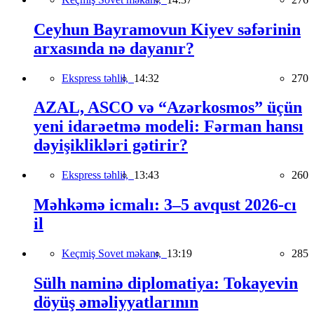
Ceyhun Bayramovun Kiyev səfərinin
arxasında nə dayanır?
Ekspress təhlil,
14:32
270
AZAL, ASCO və “Azərkosmos” üçün
yeni idarəetmə modeli: Fərman hansı
dəyişiklikləri gətirir?
Ekspress təhlil,
13:43
260
Məhkəmə icmalı: 3–5 avqust 2026-cı
il
Keçmiş Sovet məkanı,
13:19
285
Sülh naminə diplomatiya: Tokayevin
döyüş əməliyyatlarının