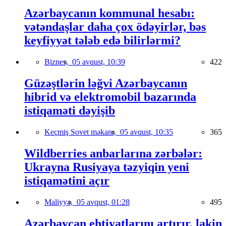
Azərbaycanın kommunal hesabı:
vətəndaşlar daha çox ödəyirlər, bəs
keyfiyyət tələb edə bilirlərmi?
Biznes,
05 avqust, 10:39
422
Güzəştlərin ləğvi Azərbaycanın
hibrid və elektromobil bazarında
istiqaməti dəyişib
Keçmiş Sovet məkanı,
05 avqust, 10:35
365
Wildberries anbarlarına zərbələr:
Ukrayna Rusiyaya təzyiqin yeni
istiqamətini açır
Maliyyə,
05 avqust, 01:28
495
Azərbaycan ehtiyatlarını artırır, lakin