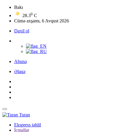
Bakı
0
28.3
C
Cümə axşamı, 6 Avqust 2026
Daxil ol
Abunə
Əlaqə
Turan
Ekspress təhlil
İcmallar