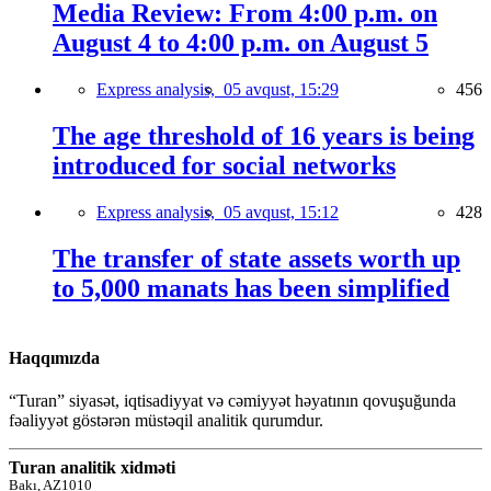
Media Review: From 4:00 p.m. on
August 4 to 4:00 p.m. on August 5
Express analysis,
05 avqust, 15:29
456
The age threshold of 16 years is being
introduced for social networks
Express analysis,
05 avqust, 15:12
428
The transfer of state assets worth up
to 5,000 manats has been simplified
Haqqımızda
“Turan” siyasət, iqtisadiyyat və cəmiyyət həyatının qovuşuğunda
fəaliyyət göstərən müstəqil analitik qurumdur.
Turan analitik xidməti
Bakı, AZ1010