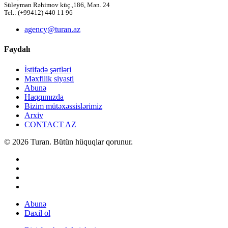
Süleyman Rəhimov küç.,186, Mən. 24
Tel.: (+99412) 440 11 96
agency@turan.az
Faydalı
İstifadə şərtləri
Məxfilik siyasti
Abunə
Haqqımızda
Bizim mütəxəssislərimiz
Arxiv
CONTACT AZ
© 2026 Turan. Bütün hüquqlar qorunur.
Abunə
Daxil ol