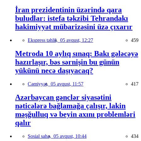
İran prezidentinin üzərində qara
buludlar: istefa təkzibi Tehrandakı
hakimiyyət mübarizəsini üzə çıxarır
Ekspress təhlil,
05 avqust, 12:27
459
Metroda 10 aylıq sınaq: Bakı gələcəyə
hazırlaşır, bəs sərnişin bu günün
yükünü necə daşıyacaq?
Cəmiyyət,
05 avqust, 11:57
417
Azərbaycan gənclər siyasətini
nəticələrə bağlamağa çalışır, lakin
məşğulluq və beyin axını problemləri
qalır
Sosial sahə,
05 avqust, 10:44
434