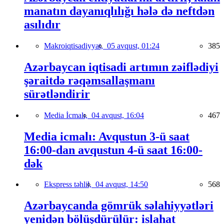
manatın dayanıqlılığı hələ də neftdən
asılıdır
Makroiqtisadiyyat,
05 avqust, 01:24
385
Azərbaycan iqtisadi artımın zəiflədiyi
şəraitdə rəqəmsallaşmanı
sürətləndirir
Media İcmalı,
04 avqust, 16:04
467
Media icmalı: Avqustun 3-ü saat
16:00-dan avqustun 4-ü saat 16:00-
dək
Ekspress təhlil,
04 avqust, 14:50
568
Azərbaycanda gömrük səlahiyyətləri
yenidən bölüşdürülür: islahat