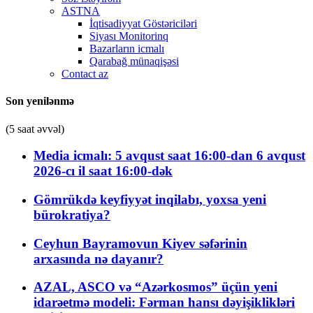
ASTNA
İqtisadiyyat Göstəriciləri
Siyası Monitorinq
Bazarların icmalı
Qarabağ münaqişəsi
Contact az
Son yenilənmə
(5 saat əvvəl)
Media icmalı: 5 avqust saat 16:00-dan 6 avqust
2026-cı il saat 16:00-dək
Gömrükdə keyfiyyət inqilabı, yoxsa yeni
bürokratiya?
Ceyhun Bayramovun Kiyev səfərinin
arxasında nə dayanır?
AZAL, ASCO və “Azərkosmos” üçün yeni
idarəetmə modeli: Fərman hansı dəyişiklikləri