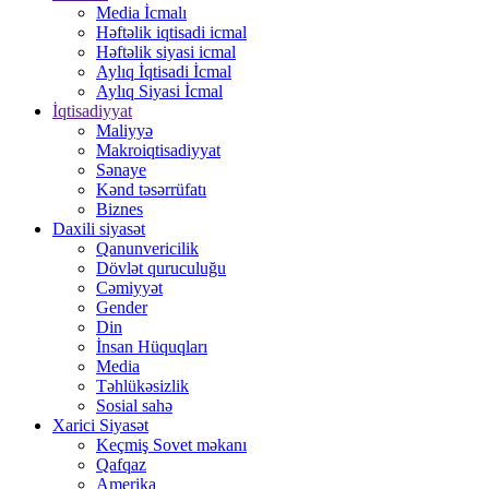
Media İcmalı
Həftəlik iqtisadi icmal
Həftəlik siyasi icmal
Aylıq İqtisadi İcmal
Aylıq Siyasi İcmal
İqtisadiyyat
Maliyyə
Makroiqtisadiyyat
Sənaye
Kənd təsərrüfatı
Biznes
Daxili siyasət
Qanunvericilik
Dövlət quruculuğu
Cəmiyyət
Gender
Din
İnsan Hüquqları
Media
Təhlükəsizlik
Sosial sahə
Xarici Siyasət
Keçmiş Sovet məkanı
Qafqaz
Amerika