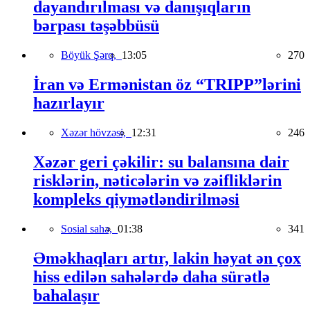
dayandırılması və danışıqların
bərpası təşəbbüsü
Böyük Şərq,
13:05
270
İran və Ermənistan öz “TRIPP”lərini
hazırlayır
Xəzər hövzəsi,
12:31
246
Xəzər geri çəkilir: su balansına dair
risklərin, nəticələrin və zəifliklərin
kompleks qiymətləndirilməsi
Sosial sahə,
01:38
341
Əməkhaqları artır, lakin həyat ən çox
hiss edilən sahələrdə daha sürətlə
bahalaşır