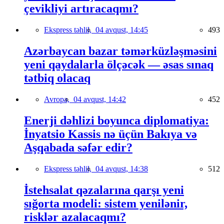
çevikliyi artıracaqmı?
Ekspress təhlil,
04 avqust, 14:45
493
Azərbaycan bazar təmərküzləşməsini
yeni qaydalarla ölçəcək — əsas sınaq
tətbiq olacaq
Avropa,
04 avqust, 14:42
452
Enerji dəhlizi boyunca diplomatiya:
İnyatsio Kassis nə üçün Bakıya və
Aşqabada səfər edir?
Ekspress təhlil,
04 avqust, 14:38
512
İstehsalat qəzalarına qarşı yeni
sığorta modeli: sistem yenilənir,
risklər azalacaqmı?