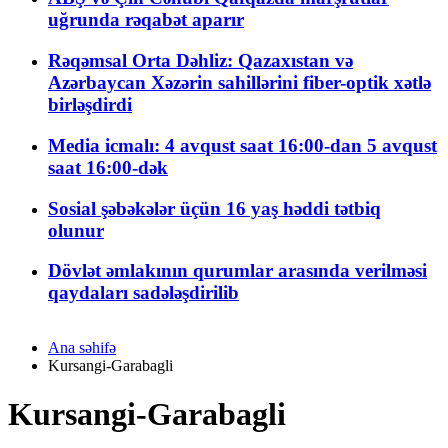
uğrunda rəqabət aparır
Rəqəmsal Orta Dəhliz: Qazaxıstan və
Azərbaycan Xəzərin sahillərini fiber-optik xətlə
birləşdirdi
Media icmalı: 4 avqust saat 16:00-dan 5 avqust
saat 16:00-dək
Sosial şəbəkələr üçün 16 yaş həddi tətbiq
olunur
Dövlət əmlakının qurumlar arasında verilməsi
qaydaları sadələşdirilib
Ana səhifə
Kursangi-Garabagli
Kursangi-Garabagli