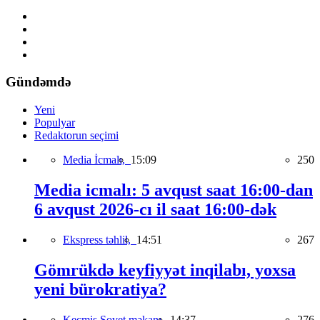
Gündəmdə
Yeni
Populyar
Redaktorun seçimi
Media İcmalı,
15:09
250
Media icmalı: 5 avqust saat 16:00-dan
6 avqust 2026-cı il saat 16:00-dək
Ekspress təhlil,
14:51
267
Gömrükdə keyfiyyət inqilabı, yoxsa
yeni bürokratiya?
Keçmiş Sovet məkanı,
14:37
276