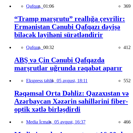
Qafqaz,
01:06
369
“Tramp marşrutu” reallığa çevrilir:
Ermənistan Cənubi Qafqazı dəyişə
biləcək layihəni sürətləndirir
Qafqaz,
00:32
412
ABŞ və Çin Cənubi Qafqazda
marşrutlar uğrunda rəqabət aparır
Ekspress təhlil,
05 avqust, 18:11
552
Rəqəmsal Orta Dəhliz: Qazaxıstan və
Azərbaycan Xəzərin sahillərini fiber-
optik xətlə birləşdirdi
Media İcmalı,
05 avqust, 16:37
466