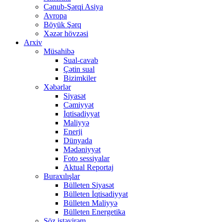
Cənub-Şərqi Asiya
Avropa
Böyük Şərq
Xəzər hövzəsi
Arxiv
Müsahibə
Sual-cavab
Çətin sual
Bizimkiler
Xəbərlər
Siyasət
Cəmiyyət
İqtisadiyyat
Maliyyə
Enerji
Dünyada
Mədəniyyət
Foto sessiyalar
Aktual Reportaj
Buraxılışlar
Bülleten Siyasət
Bülleten İqtisadiyyat
Bülleten Maliyyə
Bülleten Energetika
Söz istəyirəm