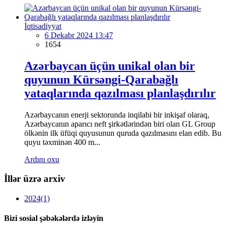
İqtisadiyyat
6 Dekabr 2024 13:47
1654
Azərbaycan üçün unikal olan bir
quyunun Kürsəngi-Qarabağlı
yataqlarında qazılması planlaşdırılır
Azərbaycanın enerji sektorunda inqilabi bir inkişaf olaraq,
Azərbaycanın aparıcı neft şirkətlərindən biri olan GL Group
ölkənin ilk üfüqi quyusunun quruda qazılmasını elan edib. Bu
quyu təxminən 400 m...
Ardını oxu
İllər üzrə arxiv
2024
(1)
Bizi sosial şəbəkələrdə izləyin