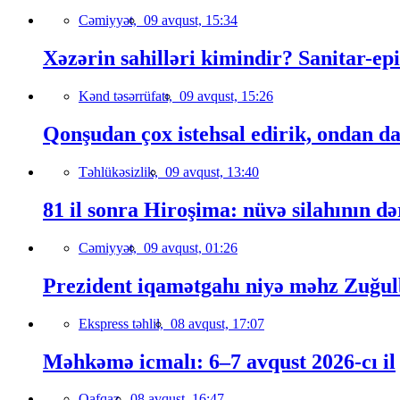
Cəmiyyət,
09 avqust, 15:34
Xəzərin sahilləri kimindir? Sanitar-epi
Kənd təsərrüfatı,
09 avqust, 15:26
Qonşudan çox istehsal edirik, ondan da
Təhlükəsizlik,
09 avqust, 13:40
81 il sonra Hiroşima: nüvə silahının də
Cəmiyyət,
09 avqust, 01:26
Prezident iqamətgahı niyə məhz Zuğulb
Ekspress təhlil,
08 avqust, 17:07
Məhkəmə icmalı: 6–7 avqust 2026-cı il
Qafqaz,
08 avqust, 16:47