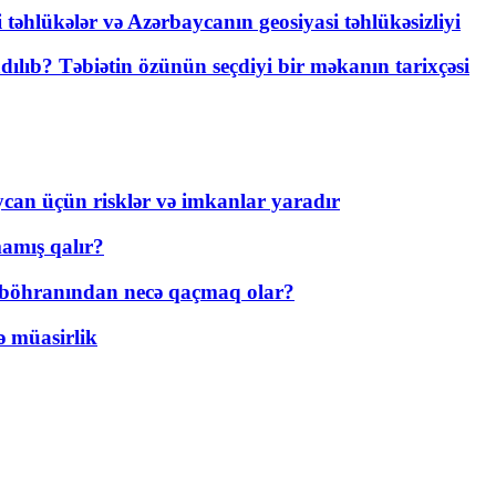
i təhlükələr və Azərbaycanın geosiyasi təhlükəsizliyi
lıb? Təbiətin özünün seçdiyi bir məkanın tarixçəsi
ycan üçün risklər və imkanlar yaradır
amış qalır?
t böhranından necə qaçmaq olar?
ə müasirlik