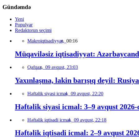
Gündəmdə
Yeni
Populyar
Redaktorun seçimi
Makroiqtisadiyyat,
00:16
Müqaviləsiz iqtisadiyyat: Azərbaycand
Qafqaz,
09 avqust, 23:03
Yaxınlaşma, lakin barışıq deyil: Rusiy
Həftəlik siyasi icmal,
09 avqust, 22:20
Həftəlik siyasi icmal: 3–9 avqust 2026-c
Həftəlik iqtisadi icmal,
09 avqust, 22:18
Həftəlik iqtisadi icmal: 2–9 avqust 2026