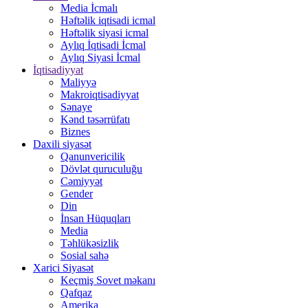
Media İcmalı
Həftəlik iqtisadi icmal
Həftəlik siyasi icmal
Aylıq İqtisadi İcmal
Aylıq Siyasi İcmal
İqtisadiyyat
Maliyyə
Makroiqtisadiyyat
Sənaye
Kənd təsərrüfatı
Biznes
Daxili siyasət
Qanunvericilik
Dövlət quruculuğu
Cəmiyyət
Gender
Din
İnsan Hüquqları
Media
Təhlükəsizlik
Sosial sahə
Xarici Siyasət
Keçmiş Sovet məkanı
Qafqaz
Amerika