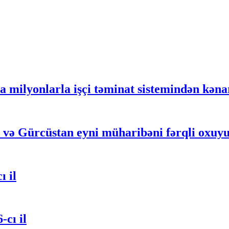
a milyonlarla işçi təminat sistemindən kəna
a və Gürcüstan eyni müharibəni fərqli oxuy
ı il
-cı il