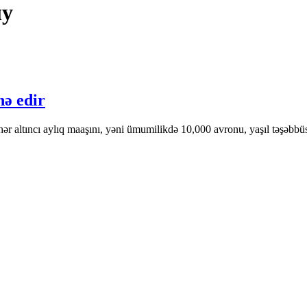
лу
ə edir
r altıncı aylıq maaşını, yəni ümumilikdə 10,000 avronu, yaşıl təşəbbüslə