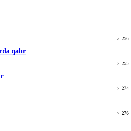
256
rda qalır
255
ur
274
276