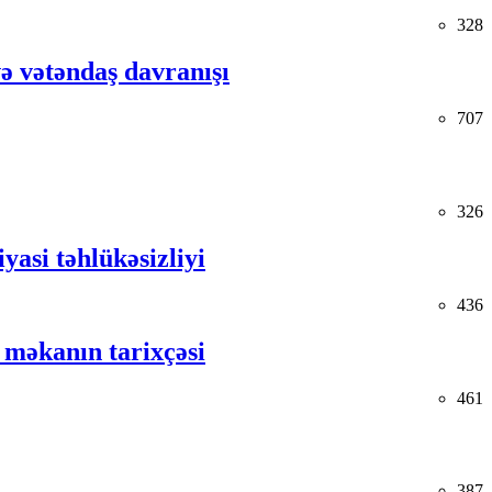
328
və vətəndaş davranışı
707
326
yasi təhlükəsizliyi
436
 məkanın tarixçəsi
461
387