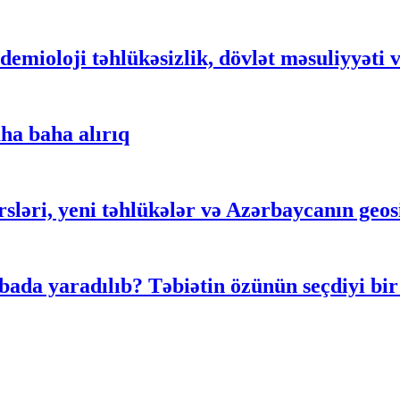
demioloji təhlükəsizlik, dövlət məsuliyyəti 
ha baha alırıq
rsləri, yeni təhlükələr və Azərbaycanın geosi
ada yaradılıb? Təbiətin özünün seçdiyi bir