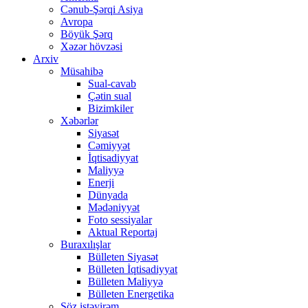
Cənub-Şərqi Asiya
Avropa
Böyük Şərq
Xəzər hövzəsi
Arxiv
Müsahibə
Sual-cavab
Çətin sual
Bizimkiler
Xəbərlər
Siyasət
Cəmiyyət
İqtisadiyyat
Maliyyə
Enerji
Dünyada
Mədəniyyət
Foto sessiyalar
Aktual Reportaj
Buraxılışlar
Bülleten Siyasət
Bülleten İqtisadiyyat
Bülleten Maliyyə
Bülleten Energetika
Söz istəyirəm