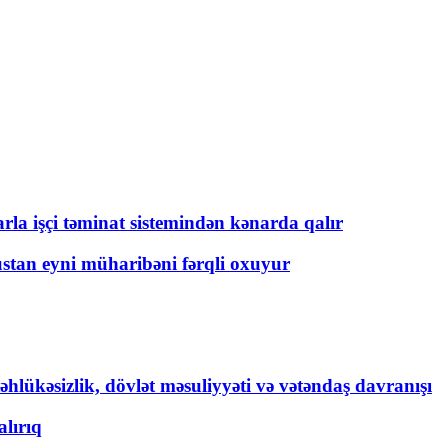
rla işçi təminat sistemindən kənarda qalır
üstan eyni müharibəni fərqli oxuyur
əhlükəsizlik, dövlət məsuliyyəti və vətəndaş davranışı
lırıq