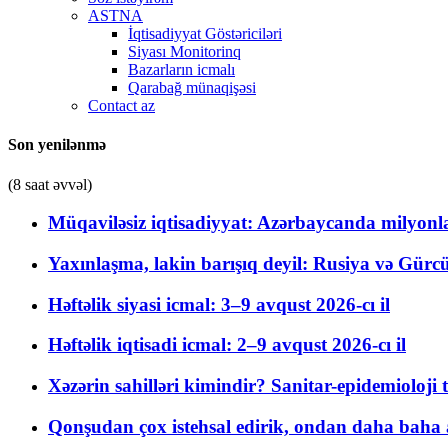
ASTNA
İqtisadiyyat Göstəriciləri
Siyası Monitorinq
Bazarların icmalı
Qarabağ münaqişəsi
Contact az
Son yenilənmə
(8 saat əvvəl)
Müqaviləsiz iqtisadiyyat: Azərbaycanda milyonla
Yaxınlaşma, lakin barışıq deyil: Rusiya və Gürc
Həftəlik siyasi icmal: 3–9 avqust 2026-cı il
Həftəlik iqtisadi icmal: 2–9 avqust 2026-cı il
Xəzərin sahilləri kimindir? Sanitar-epidemioloji t
Qonşudan çox istehsal edirik, ondan daha baha a