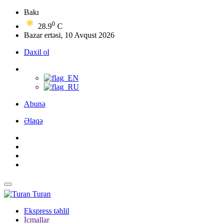
Bakı
0
28.9
C
Bazar ertəsi, 10 Avqust 2026
Daxil ol
Abunə
Əlaqə
Turan
Ekspress təhlil
İcmallar