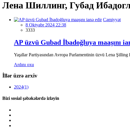
Лена Шиллинг, Губад Ибадог
Cəmiyyət
8 Oktyabr 2024 22:38
3333
AP üzvü Gubad İbadoğluya maaşını ian
Yaşıllar Partiyasından Avropa Parlamentinin üzvü Lena Şilling hə
Ardını oxu
İllər üzrə arxiv
2024
(1)
Bizi sosial şəbəkələrdə izləyin