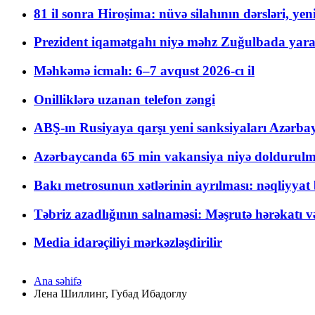
81 il sonra Hiroşima: nüvə silahının dərsləri, yen
Prezident iqamətgahı niyə məhz Zuğulbada yaradı
Məhkəmə icmalı: 6–7 avqust 2026-cı il
Onilliklərə uzanan telefon zəngi
ABŞ-ın Rusiyaya qarşı yeni sanksiyaları Azərba
Azərbaycanda 65 min vakansiya niyə doldurulm
Bakı metrosunun xətlərinin ayrılması: nəqliyya
Təbriz azadlığının salnaməsi: Məşrutə hərəkatı v
Media idarəçiliyi mərkəzləşdirilir
Ana səhifə
Лена Шиллинг, Губад Ибадоглу