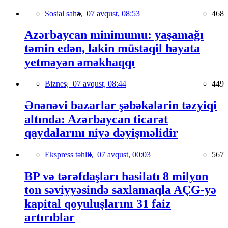
Sosial sahə,
07 avqust, 08:53
468
Azərbaycan minimumu: yaşamağı
təmin edən, lakin müstəqil həyata
yetməyən əməkhaqqı
Biznes,
07 avqust, 08:44
449
Ənənəvi bazarlar şəbəkələrin təzyiqi
altında: Azərbaycan ticarət
qaydalarını niyə dəyişməlidir
Ekspress təhlil,
07 avqust, 00:03
567
BP və tərəfdaşları hasilatı 8 milyon
ton səviyyəsində saxlamaqla AÇG-yə
kapital qoyuluşlarını 31 faiz
artırıblar