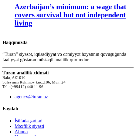
Azerbaijan’s minimum: a wage that
covers survival but not independent
living
Haqqımızda
“Turan” siyasət, iqtisadiyyat və cəmiyyət həyatının qovuşuğunda
fəaliyyət göstərən müstəqil analitik qurumdur.
Turan analitik xidməti
Bakı, AZ1010
Süleyman Rəhimov küç.,186, Mən. 24
Tel.: (+99412) 440 11 96
agency@turan.az
Faydalı
İstifadə şərtləri
Məxfilik siyasti
Abunə