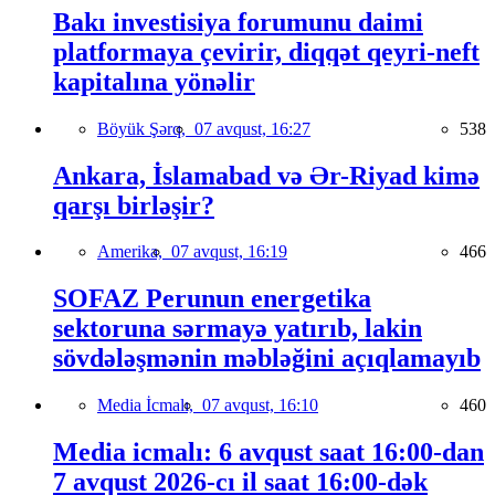
Bakı investisiya forumunu daimi
platformaya çevirir, diqqət qeyri-neft
kapitalına yönəlir
Böyük Şərq,
07 avqust, 16:27
538
Ankara, İslamabad və Ər-Riyad kimə
qarşı birləşir?
Amerika,
07 avqust, 16:19
466
SOFAZ Perunun energetika
sektoruna sərmayə yatırıb, lakin
sövdələşmənin məbləğini açıqlamayıb
Media İcmalı,
07 avqust, 16:10
460
Media icmalı: 6 avqust saat 16:00-dan
7 avqust 2026-cı il saat 16:00-dək