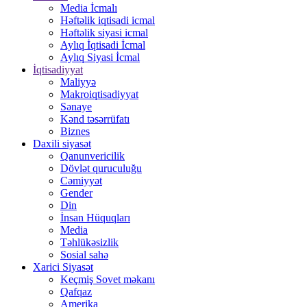
Media İcmalı
Həftəlik iqtisadi icmal
Həftəlik siyasi icmal
Aylıq İqtisadi İcmal
Aylıq Siyasi İcmal
İqtisadiyyat
Maliyyə
Makroiqtisadiyyat
Sənaye
Kənd təsərrüfatı
Biznes
Daxili siyasət
Qanunvericilik
Dövlət quruculuğu
Cəmiyyət
Gender
Din
İnsan Hüquqları
Media
Təhlükəsizlik
Sosial sahə
Xarici Siyasət
Keçmiş Sovet məkanı
Qafqaz
Amerika