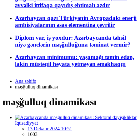
əvvəlki ittifaqa qayıdış ehtimalı azdır
Azərbaycan qazı Türkiyənin Avropadakı enerji
ambisiyalarının əsas elementinə çevrilir
Diplom var, iş yoxdur: Azərbaycanda təhsil
niyə gənclərin məşğulluğuna təminat vermir?
Azərbaycan minimumu: yaşamağı təmin edən,
lakin müstəqil həyata yetməyən əməkhaqqı
Ana səhifə
məşğulluq dinamikası
məşğulluq dinamikası
İqtisadiyyat
13 Dekabr 2024 10:51
1603