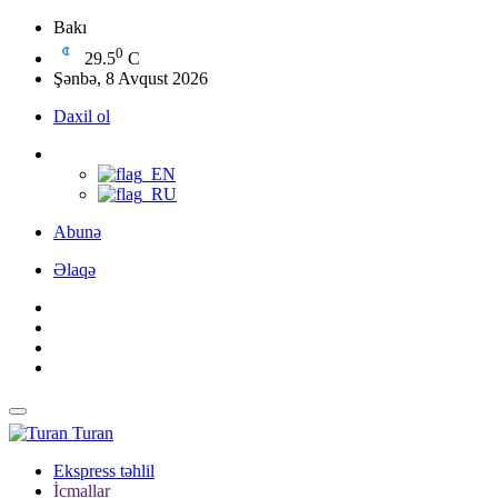
Bakı
0
29.5
C
Şənbə, 8 Avqust 2026
Daxil ol
Abunə
Əlaqə
Turan
Ekspress təhlil
İcmallar