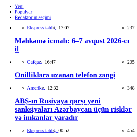
Yeni
Populyar
Redaktorun seçimi
Ekspress təhlil,
17:07
237
Məhkəmə icmalı: 6–7 avqust 2026-cı
il
Qafqaz,
16:47
235
Onilliklərə uzanan telefon zəngi
Amerika,
12:32
348
ABŞ-ın Rusiyaya qarşı yeni
sanksiyaları Azərbaycan üçün risklər
və imkanlar yaradır
Ekspress təhlil,
00:52
454