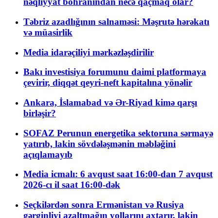
nəqliyyat böhranından necə qaçmaq olar?
Təbriz azadlığının salnaməsi: Məşrutə hərəkatı
və müasirlik
Media idarəçiliyi mərkəzləşdirilir
Bakı investisiya forumunu daimi platformaya
çevirir, diqqət qeyri-neft kapitalına yönəlir
Ankara, İslamabad və Ər-Riyad kimə qarşı
birləşir?
SOFAZ Perunun energetika sektoruna sərmayə
yatırıb, lakin sövdələşmənin məbləğini
açıqlamayıb
Media icmalı: 6 avqust saat 16:00-dan 7 avqust
2026-cı il saat 16:00-dək
Seçkilərdən sonra Ermənistan və Rusiya
gərginliyi azaltmağın yollarını axtarır, lakin