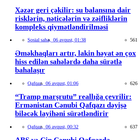
Xəzər geri çəkilir: su balansına dair
risklərin, nəticələrin və zəifliklərin
kompleks qiymətləndirilməsi
Sosial sahə,
06 avqust, 01:38
561
Əməkhaqları artır, lakin həyat ən çox
hiss edilən sahələrdə daha sürətlə
bahalaşır
Qafqaz,
06 avqust, 01:06
626
“Tramp marşrutu” reallığa çevrilir:
Ermənistan Cənubi Qafqazı dəyişə
biləcək layihəni sürətləndirir
Qafqaz,
06 avqust, 00:32
637
ABŞ və Çin Cənubi Qafqazda