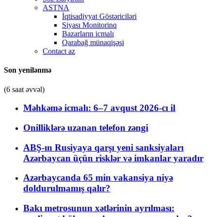
ASTNA
İqtisadiyyat Göstəriciləri
Siyası Monitorinq
Bazarların icmalı
Qarabağ münaqişəsi
Contact az
Son yenilənmə
(6 saat əvvəl)
Məhkəmə icmalı: 6–7 avqust 2026-cı il
Onilliklərə uzanan telefon zəngi
ABŞ-ın Rusiyaya qarşı yeni sanksiyaları
Azərbaycan üçün risklər və imkanlar yaradır
Azərbaycanda 65 min vakansiya niyə
doldurulmamış qalır?
Bakı metrosunun xətlərinin ayrılması: