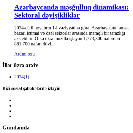
Azərbaycanda məşğulluq dinamikası:
Sektoral dəyişikliklər
2024-cü il noyabrın 1-i vəziyyətinə görə, Azərbaycanın əmək
bazarı ictimai və özəl sektorlar arasında maraqlı bir tarazlığı
əks etdirir. Ölkə üzrə muzdla işləyən 1,773,300 nəfərdən
881,700 nəfəri dövl...
Ardını oxu
İllər üzrə arxiv
2024
(1)
Bizi sosial şəbəkələrdə izləyin
Gündəmdə