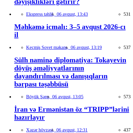
dəyişiklikləri gətirir?
Ekspress təhlil,
06 avqust, 13:43
531
Məhkəmə icmalı: 3–5 avqust 2026-cı
il
Keçmiş Sovet məkanı,
06 avqust, 13:19
537
Sülh naminə diplomatiya: Tokayevin
döyüş əməliyyatlarının
dayandırılması və danışıqların
bərpası təşəbbüsü
Böyük Şərq,
06 avqust, 13:05
573
İran və Ermənistan öz “TRIPP”lərini
hazırlayır
Xəzər hövzəsi,
06 avqust, 12:31
437