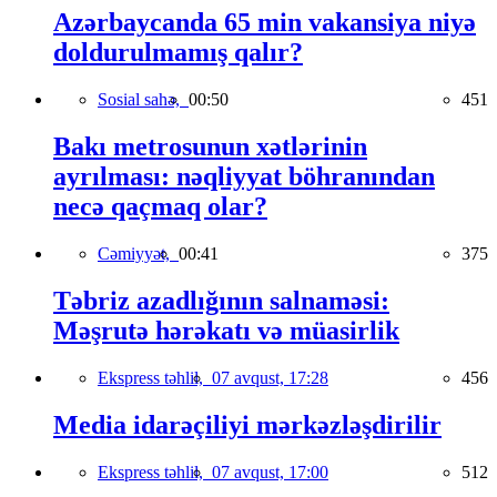
Azərbaycanda 65 min vakansiya niyə
doldurulmamış qalır?
Sosial sahə,
00:50
451
Bakı metrosunun xətlərinin
ayrılması: nəqliyyat böhranından
necə qaçmaq olar?
Cəmiyyət,
00:41
375
Təbriz azadlığının salnaməsi:
Məşrutə hərəkatı və müasirlik
Ekspress təhlil,
07 avqust, 17:28
456
Media idarəçiliyi mərkəzləşdirilir
Ekspress təhlil,
07 avqust, 17:00
512