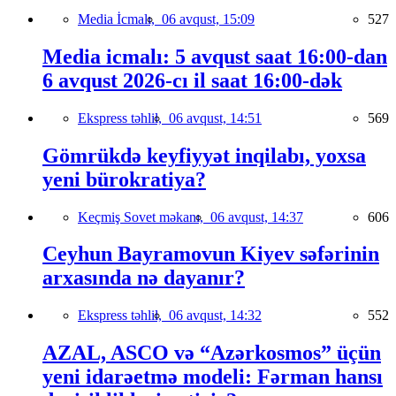
Media İcmalı,
06 avqust, 15:09
527
Media icmalı: 5 avqust saat 16:00-dan
6 avqust 2026-cı il saat 16:00-dək
Ekspress təhlil,
06 avqust, 14:51
569
Gömrükdə keyfiyyət inqilabı, yoxsa
yeni bürokratiya?
Keçmiş Sovet məkanı,
06 avqust, 14:37
606
Ceyhun Bayramovun Kiyev səfərinin
arxasında nə dayanır?
Ekspress təhlil,
06 avqust, 14:32
552
AZAL, ASCO və “Azərkosmos” üçün
yeni idarəetmə modeli: Fərman hansı