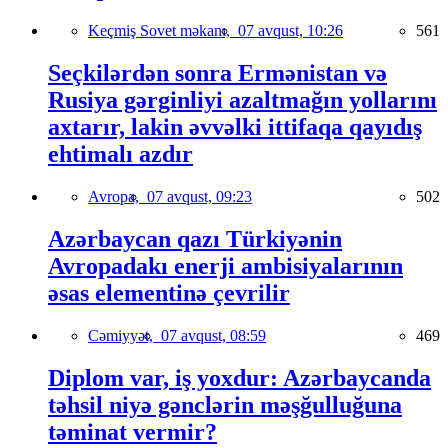
Keçmiş Sovet məkanı,
07 avqust, 10:26
561
Seçkilərdən sonra Ermənistan və
Rusiya gərginliyi azaltmağın yollarını
axtarır, lakin əvvəlki ittifaqa qayıdış
ehtimalı azdır
Avropa,
07 avqust, 09:23
502
Azərbaycan qazı Türkiyənin
Avropadakı enerji ambisiyalarının
əsas elementinə çevrilir
Cəmiyyət,
07 avqust, 08:59
469
Diplom var, iş yoxdur: Azərbaycanda
təhsil niyə gənclərin məşğulluğuna
təminat vermir?