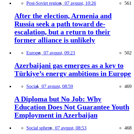
Post-Soviet region,
07 avqust, 10:26
561
After the election, Armenia and
Russia seek a path toward de-
escalation, but a return to their
former alliance is unlikely
Europe,
07 avqust, 09:23
502
Azerbaijani gas emerges as a key to
Türkiye’s energy ambitions in Europe
Social,
07 avqust, 08:59
469
A Diploma but No Job: Why
Education Does Not Guarantee Youth
Employment in Azerbaijan
Social sphere,
07 avqust, 08:53
468