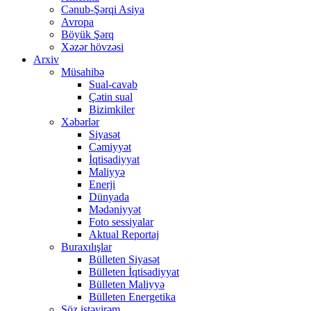
Cənub-Şərqi Asiya
Avropa
Böyük Şərq
Xəzər hövzəsi
Arxiv
Müsahibə
Sual-cavab
Çətin sual
Bizimkiler
Xəbərlər
Siyasət
Cəmiyyət
İqtisadiyyat
Maliyyə
Enerji
Dünyada
Mədəniyyət
Foto sessiyalar
Aktual Reportaj
Buraxılışlar
Bülleten Siyasət
Bülleten İqtisadiyyat
Bülleten Maliyyə
Bülleten Energetika
Söz istəyirəm