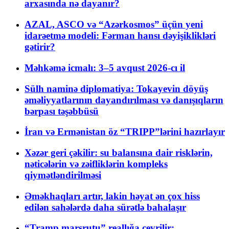
arxasında nə dayanır?
AZAL, ASCO və “Azərkosmos” üçün yeni
idarəetmə modeli: Fərman hansı dəyişiklikləri
gətirir?
Məhkəmə icmalı: 3–5 avqust 2026-cı il
Sülh naminə diplomatiya: Tokayevin döyüş
əməliyyatlarının dayandırılması və danışıqların
bərpası təşəbbüsü
İran və Ermənistan öz “TRIPP”lərini hazırlayır
Xəzər geri çəkilir: su balansına dair risklərin,
nəticələrin və zəifliklərin kompleks
qiymətləndirilməsi
Əməkhaqları artır, lakin həyat ən çox hiss
edilən sahələrdə daha sürətlə bahalaşır
“Tramp marşrutu” reallığa çevrilir: