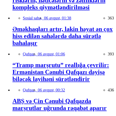
risklərin, nəticələrin və zəifliklərin
kompleks qiymətləndirilməsi
Sosial sahə,
06 avqust, 01:38
363
Əməkhaqları artır, lakin həyat ən çox
hiss edilən sahələrdə daha sürətlə
bahalaşır
Qafqaz,
06 avqust, 01:06
393
“Tramp marşrutu” reallığa çevrilir:
Ermənistan Cənubi Qafqazı dəyişə
biləcək layihəni sürətləndirir
Qafqaz,
06 avqust, 00:32
436
ABŞ və Çin Cənubi Qafqazda
marşrutlar uğrunda rəqabət aparır