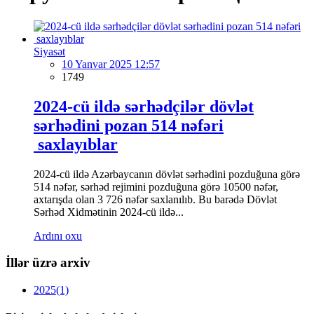
Siyasət
10 Yanvar 2025 12:57
1749
2024-cü ildə sərhədçilər dövlət
sərhədini pozan 514 nəfəri
saxlayıblar
2024-cü ildə Azərbaycanın dövlət sərhədini pozduğuna görə
514 nəfər, sərhəd rejimini pozduğuna görə 10500 nəfər,
axtarışda olan 3 726 nəfər saxlanılıb. Bu barədə Dövlət
Sərhəd Xidmətinin 2024-cü ildə...
Ardını oxu
İllər üzrə arxiv
2025
(1)