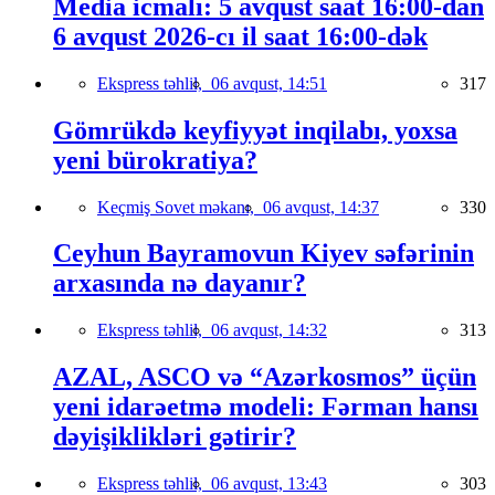
Media icmalı: 5 avqust saat 16:00-dan
6 avqust 2026-cı il saat 16:00-dək
Ekspress təhlil,
06 avqust, 14:51
317
Gömrükdə keyfiyyət inqilabı, yoxsa
yeni bürokratiya?
Keçmiş Sovet məkanı,
06 avqust, 14:37
330
Ceyhun Bayramovun Kiyev səfərinin
arxasında nə dayanır?
Ekspress təhlil,
06 avqust, 14:32
313
AZAL, ASCO və “Azərkosmos” üçün
yeni idarəetmə modeli: Fərman hansı
dəyişiklikləri gətirir?
Ekspress təhlil,
06 avqust, 13:43
303