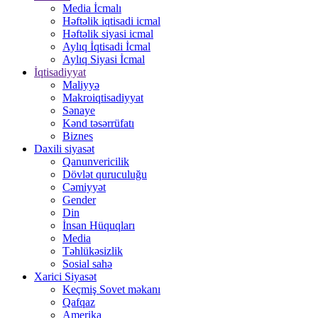
Media İcmalı
Həftəlik iqtisadi icmal
Həftəlik siyasi icmal
Aylıq İqtisadi İcmal
Aylıq Siyasi İcmal
İqtisadiyyat
Maliyyə
Makroiqtisadiyyat
Sənaye
Kənd təsərrüfatı
Biznes
Daxili siyasət
Qanunvericilik
Dövlət quruculuğu
Cəmiyyət
Gender
Din
İnsan Hüquqları
Media
Təhlükəsizlik
Sosial sahə
Xarici Siyasət
Keçmiş Sovet məkanı
Qafqaz
Amerika