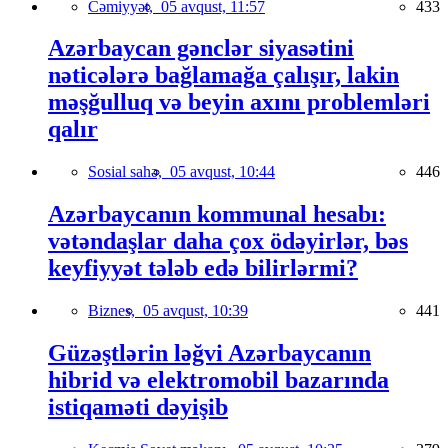
Cəmiyyət,
05 avqust, 11:57
433
Azərbaycan gənclər siyasətini
nəticələrə bağlamağa çalışır, lakin
məşğulluq və beyin axını problemləri
qalır
Sosial sahə,
05 avqust, 10:44
446
Azərbaycanın kommunal hesabı:
vətəndaşlar daha çox ödəyirlər, bəs
keyfiyyət tələb edə bilirlərmi?
Biznes,
05 avqust, 10:39
441
Güzəştlərin ləğvi Azərbaycanın
hibrid və elektromobil bazarında
istiqaməti dəyişib