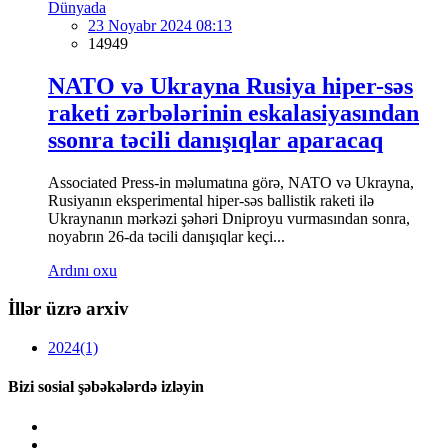
Dünyada
23 Noyabr 2024 08:13
14949
NATO və Ukrayna Rusiya hiper-səs
raketi zərbələrinin eskalasiyasından
ssonra təcili danışıqlar aparacaq
Associated Press-in məlumatına görə, NATO və Ukrayna,
Rusiyanın eksperimental hiper-səs ballistik raketi ilə
Ukraynanın mərkəzi şəhəri Dniproyu vurmasından sonra,
noyabrın 26-da təcili danışıqlar keçi...
Ardını oxu
İllər üzrə arxiv
2024
(1)
Bizi sosial şəbəkələrdə izləyin