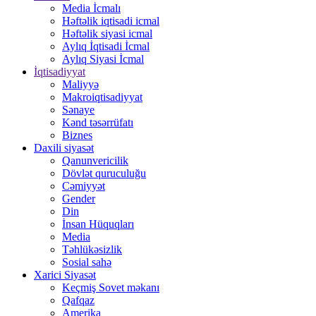
Media İcmalı
Həftəlik iqtisadi icmal
Həftəlik siyasi icmal
Aylıq İqtisadi İcmal
Aylıq Siyasi İcmal
İqtisadiyyat
Maliyyə
Makroiqtisadiyyat
Sənaye
Kənd təsərrüfatı
Biznes
Daxili siyasət
Qanunvericilik
Dövlət quruculuğu
Cəmiyyət
Gender
Din
İnsan Hüquqları
Media
Təhlükəsizlik
Sosial sahə
Xarici Siyasət
Keçmiş Sovet məkanı
Qafqaz
Amerika