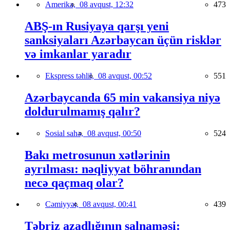
Amerika,
08 avqust, 12:32
473
ABŞ-ın Rusiyaya qarşı yeni
sanksiyaları Azərbaycan üçün risklər
və imkanlar yaradır
Ekspress təhlil,
08 avqust, 00:52
551
Azərbaycanda 65 min vakansiya niyə
doldurulmamış qalır?
Sosial sahə,
08 avqust, 00:50
524
Bakı metrosunun xətlərinin
ayrılması: nəqliyyat böhranından
necə qaçmaq olar?
Cəmiyyət,
08 avqust, 00:41
439
Təbriz azadlığının salnaməsi: