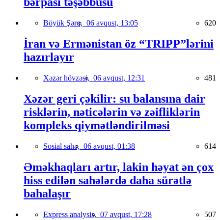
bərpası təşəbbüsü
Böyük Şərq,
06 avqust, 13:05
620
İran və Ermənistan öz “TRIPP”lərini
hazırlayır
Xəzər hövzəsi,
06 avqust, 12:31
481
Xəzər geri çəkilir: su balansına dair
risklərin, nəticələrin və zəifliklərin
kompleks qiymətləndirilməsi
Sosial sahə,
06 avqust, 01:38
614
Əməkhaqları artır, lakin həyat ən çox
hiss edilən sahələrdə daha sürətlə
bahalaşır
Express analysis,
07 avqust, 17:28
507