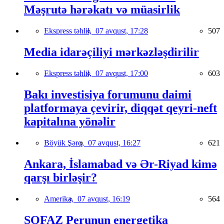
Məşrutə hərəkatı və müasirlik
Ekspress təhlil,
07 avqust, 17:28
507
Media idarəçiliyi mərkəzləşdirilir
Ekspress təhlil,
07 avqust, 17:00
603
Bakı investisiya forumunu daimi
platformaya çevirir, diqqət qeyri-neft
kapitalına yönəlir
Böyük Şərq,
07 avqust, 16:27
621
Ankara, İslamabad və Ər-Riyad kimə
qarşı birləşir?
Amerika,
07 avqust, 16:19
564
SOFAZ Perunun energetika