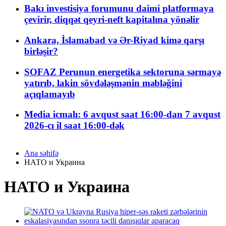
Bakı investisiya forumunu daimi platformaya
çevirir, diqqət qeyri-neft kapitalına yönəlir
Ankara, İslamabad və Ər-Riyad kimə qarşı
birləşir?
SOFAZ Perunun energetika sektoruna sərmayə
yatırıb, lakin sövdələşmənin məbləğini
açıqlamayıb
Media icmalı: 6 avqust saat 16:00-dan 7 avqust
2026-cı il saat 16:00-dək
Ana səhifə
НАТО и Украина
НАТО и Украина