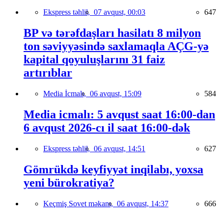
Ekspress təhlil,
07 avqust, 00:03
647
BP və tərəfdaşları hasilatı 8 milyon
ton səviyyəsində saxlamaqla AÇG-yə
kapital qoyuluşlarını 31 faiz
artırıblar
Media İcmalı,
06 avqust, 15:09
584
Media icmalı: 5 avqust saat 16:00-dan
6 avqust 2026-cı il saat 16:00-dək
Ekspress təhlil,
06 avqust, 14:51
627
Gömrükdə keyfiyyət inqilabı, yoxsa
yeni bürokratiya?
Keçmiş Sovet məkanı,
06 avqust, 14:37
666