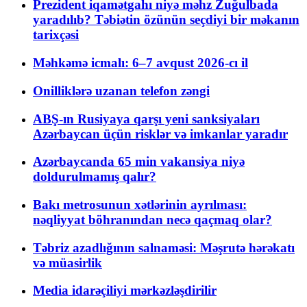
Prezident iqamətgahı niyə məhz Zuğulbada
yaradılıb? Təbiətin özünün seçdiyi bir məkanın
tarixçəsi
Məhkəmə icmalı: 6–7 avqust 2026-cı il
Onilliklərə uzanan telefon zəngi
ABŞ-ın Rusiyaya qarşı yeni sanksiyaları
Azərbaycan üçün risklər və imkanlar yaradır
Azərbaycanda 65 min vakansiya niyə
doldurulmamış qalır?
Bakı metrosunun xətlərinin ayrılması:
nəqliyyat böhranından necə qaçmaq olar?
Təbriz azadlığının salnaməsi: Məşrutə hərəkatı
və müasirlik
Media idarəçiliyi mərkəzləşdirilir