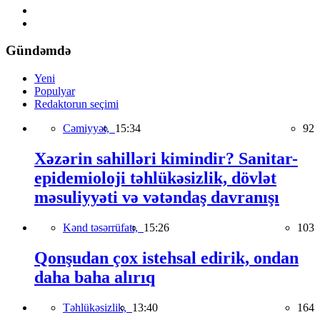
Gündəmdə
Yeni
Populyar
Redaktorun seçimi
Cəmiyyət,
15:34
92
Xəzərin sahilləri kimindir? Sanitar-
epidemioloji təhlükəsizlik, dövlət
məsuliyyəti və vətəndaş davranışı
Kənd təsərrüfatı,
15:26
103
Qonşudan çox istehsal edirik, ondan
daha baha alırıq
Təhlükəsizlik,
13:40
164