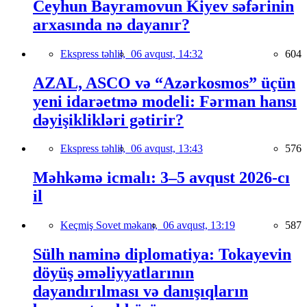
Ceyhun Bayramovun Kiyev səfərinin
arxasında nə dayanır?
Ekspress təhlil,
06 avqust, 14:32
604
AZAL, ASCO və “Azərkosmos” üçün
yeni idarəetmə modeli: Fərman hansı
dəyişiklikləri gətirir?
Ekspress təhlil,
06 avqust, 13:43
576
Məhkəmə icmalı: 3–5 avqust 2026-cı
il
Keçmiş Sovet məkanı,
06 avqust, 13:19
587
Sülh naminə diplomatiya: Tokayevin
döyüş əməliyyatlarının
dayandırılması və danışıqların