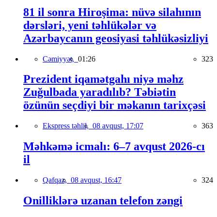
81 il sonra Hiroşima: nüvə silahının
dərsləri, yeni təhlükələr və
Azərbaycanın geosiyasi təhlükəsizliyi
Cəmiyyət,
01:26
323
Prezident iqamətgahı niyə məhz
Zuğulbada yaradılıb? Təbiətin
özünün seçdiyi bir məkanın tarixçəsi
Ekspress təhlil,
08 avqust, 17:07
363
Məhkəmə icmalı: 6–7 avqust 2026-cı
il
Qafqaz,
08 avqust, 16:47
324
Onilliklərə uzanan telefon zəngi