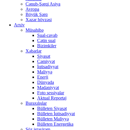
Cənub-Şərqi Asiya
Avropa
Böyük Şərq
Xəzər hövzəsi
Arxiv
Müsahibə
Sual-cavab
Çətin sual
Bizimkiler
Xəbərlər
Siyasət
Cəmiyyət
İqtisadiyyat
Maliyyə
Enerji
Dünyada
Mədəniyyət
Foto sessiyalar
Aktual Reportaj
Buraxılışlar
Bülleten Siyasət
Bülleten İqtisadiyyat
Bülleten Maliyyə
Bülleten Energetika
Söz istəyirəm