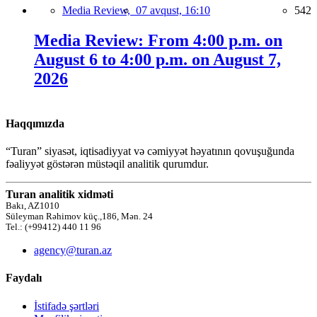
Media Review,
07 avqust, 16:10
542
Media Review: From 4:00 p.m. on
August 6 to 4:00 p.m. on August 7,
2026
Haqqımızda
“Turan” siyasət, iqtisadiyyat və cəmiyyət həyatının qovuşuğunda
fəaliyyət göstərən müstəqil analitik qurumdur.
Turan analitik xidməti
Bakı, AZ1010
Süleyman Rəhimov küç.,186, Mən. 24
Tel.: (+99412) 440 11 96
agency@turan.az
Faydalı
İstifadə şərtləri