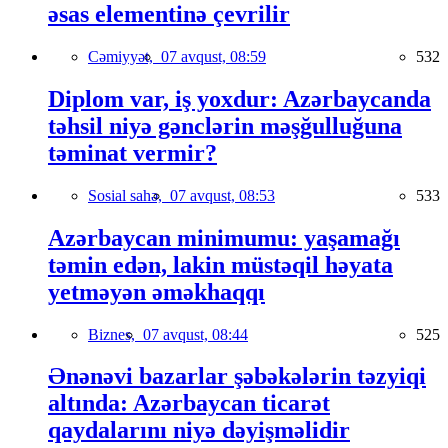
əsas elementinə çevrilir
Cəmiyyət,
07 avqust, 08:59
532
Diplom var, iş yoxdur: Azərbaycanda
təhsil niyə gənclərin məşğulluğuna
təminat vermir?
Sosial sahə,
07 avqust, 08:53
533
Azərbaycan minimumu: yaşamağı
təmin edən, lakin müstəqil həyata
yetməyən əməkhaqqı
Biznes,
07 avqust, 08:44
525
Ənənəvi bazarlar şəbəkələrin təzyiqi
altında: Azərbaycan ticarət
qaydalarını niyə dəyişməlidir