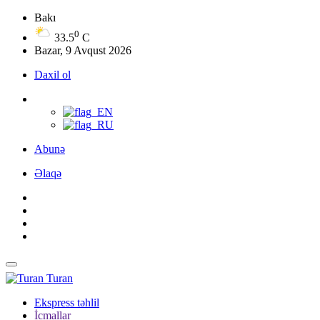
Bakı
0
33.5
C
Bazar, 9 Avqust 2026
Daxil ol
Abunə
Əlaqə
Turan
Ekspress təhlil
İcmallar