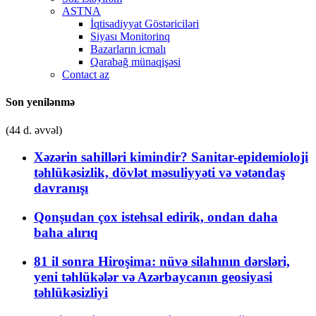
ASTNA
İqtisadiyyat Göstəriciləri
Siyası Monitorinq
Bazarların icmalı
Qarabağ münaqişəsi
Contact az
Son yenilənmə
(44 d. əvvəl)
Xəzərin sahilləri kimindir? Sanitar-epidemioloji
təhlükəsizlik, dövlət məsuliyyəti və vətəndaş
davranışı
Qonşudan çox istehsal edirik, ondan daha
baha alırıq
81 il sonra Hiroşima: nüvə silahının dərsləri,
yeni təhlükələr və Azərbaycanın geosiyasi
təhlükəsizliyi