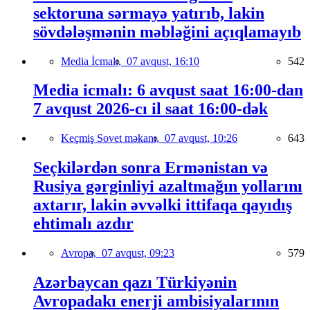
sektoruna sərmayə yatırıb, lakin
sövdələşmənin məbləğini açıqlamayıb
Media İcmalı,
07 avqust, 16:10
542
Media icmalı: 6 avqust saat 16:00-dan
7 avqust 2026-cı il saat 16:00-dək
Keçmiş Sovet məkanı,
07 avqust, 10:26
643
Seçkilərdən sonra Ermənistan və
Rusiya gərginliyi azaltmağın yollarını
axtarır, lakin əvvəlki ittifaqa qayıdış
ehtimalı azdır
Avropa,
07 avqust, 09:23
579
Azərbaycan qazı Türkiyənin
Avropadakı enerji ambisiyalarının