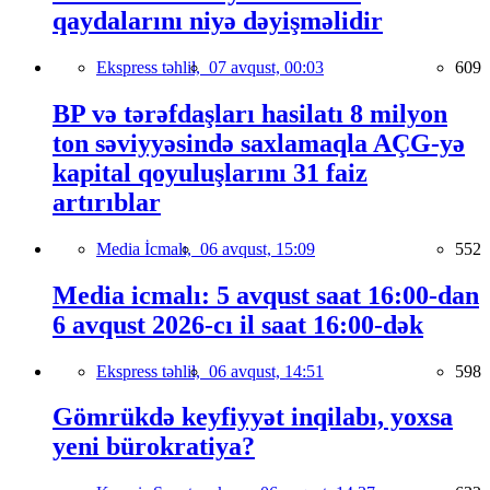
qaydalarını niyə dəyişməlidir
Ekspress təhlil,
07 avqust, 00:03
609
BP və tərəfdaşları hasilatı 8 milyon
ton səviyyəsində saxlamaqla AÇG-yə
kapital qoyuluşlarını 31 faiz
artırıblar
Media İcmalı,
06 avqust, 15:09
552
Media icmalı: 5 avqust saat 16:00-dan
6 avqust 2026-cı il saat 16:00-dək
Ekspress təhlil,
06 avqust, 14:51
598
Gömrükdə keyfiyyət inqilabı, yoxsa
yeni bürokratiya?