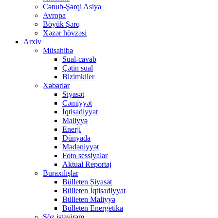
Cənub-Şərqi Asiya
Avropa
Böyük Şərq
Xəzər hövzəsi
Arxiv
Müsahibə
Sual-cavab
Çətin sual
Bizimkiler
Xəbərlər
Siyasət
Cəmiyyət
İqtisadiyyat
Maliyyə
Enerji
Dünyada
Mədəniyyət
Foto sessiyalar
Aktual Reportaj
Buraxılışlar
Bülleten Siyasət
Bülleten İqtisadiyyat
Bülleten Maliyyə
Bülleten Energetika
Söz istəyirəm