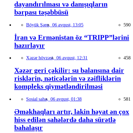
dayandırılması və danışıqların
bərpası təşəbbüsü
Böyük Şərq,
06 avqust, 13:05
590
İran və Ermənistan öz “TRIPP”lərini
hazırlayır
Xəzər hövzəsi,
06 avqust, 12:31
458
Xəzər geri çəkilir: su balansına dair
risklərin, nəticələrin və zəifliklərin
kompleks qiymətləndirilməsi
Sosial sahə,
06 avqust, 01:38
581
Əməkhaqları artır, lakin həyat ən çox
hiss edilən sahələrdə daha sürətlə
bahalaşır