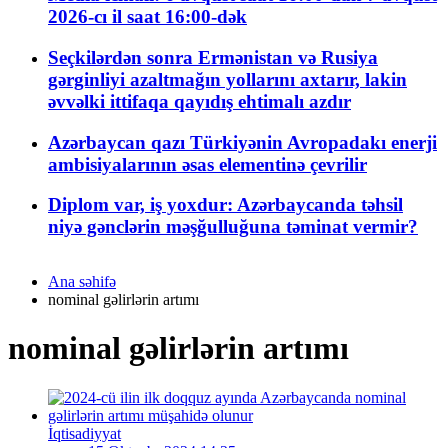
2026-cı il saat 16:00-dək
Seçkilərdən sonra Ermənistan və Rusiya
gərginliyi azaltmağın yollarını axtarır, lakin
əvvəlki ittifaqa qayıdış ehtimalı azdır
Azərbaycan qazı Türkiyənin Avropadakı enerji
ambisiyalarının əsas elementinə çevrilir
Diplom var, iş yoxdur: Azərbaycanda təhsil
niyə gənclərin məşğulluğuna təminat vermir?
Ana səhifə
nominal gəlirlərin artımı
nominal gəlirlərin artımı
İqtisadiyyat