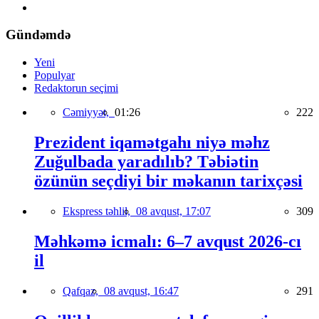
Gündəmdə
Yeni
Populyar
Redaktorun seçimi
Cəmiyyət,
01:26
222
Prezident iqamətgahı niyə məhz
Zuğulbada yaradılıb? Təbiətin
özünün seçdiyi bir məkanın tarixçəsi
Ekspress təhlil,
08 avqust, 17:07
309
Məhkəmə icmalı: 6–7 avqust 2026-cı
il
Qafqaz,
08 avqust, 16:47
291