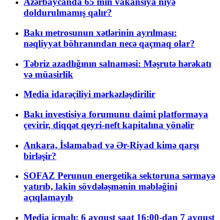
Azərbaycanda 65 min vakansiya niyə
doldurulmamış qalır?
Bakı metrosunun xətlərinin ayrılması:
nəqliyyat böhranından necə qaçmaq olar?
Təbriz azadlığının salnaməsi: Məşrutə hərəkatı
və müasirlik
Media idarəçiliyi mərkəzləşdirilir
Bakı investisiya forumunu daimi platformaya
çevirir, diqqət qeyri-neft kapitalına yönəlir
Ankara, İslamabad və Ər-Riyad kimə qarşı
birləşir?
SOFAZ Perunun energetika sektoruna sərmayə
yatırıb, lakin sövdələşmənin məbləğini
açıqlamayıb
Media icmalı: 6 avqust saat 16:00-dan 7 avqust