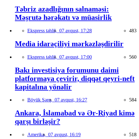
Təbriz azadlığının salnaməsi:
Məşrutə hərəkatı və müasirlik
Ekspress təhlil,
07 avqust, 17:28
483
Media idarəçiliyi mərkəzləşdirilir
Ekspress təhlil,
07 avqust, 17:00
560
Bakı investisiya forumunu daimi
platformaya çevirir, diqqət qeyri-neft
kapitalına yönəlir
Böyük Şərq,
07 avqust, 16:27
584
Ankara, İslamabad və Ər-Riyad kimə
qarşı birləşir?
Amerika,
07 avqust, 16:19
518