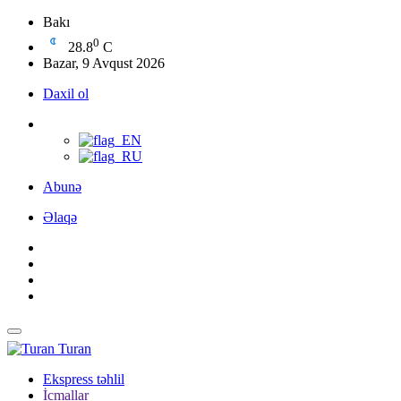
Bakı
0
28.8
C
Bazar, 9 Avqust 2026
Daxil ol
Abunə
Əlaqə
Turan
Ekspress təhlil
İcmallar