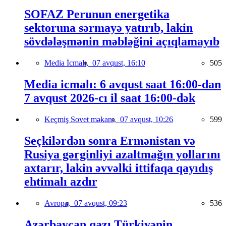
SOFAZ Perunun energetika
sektoruna sərmayə yatırıb, lakin
sövdələşmənin məbləğini açıqlamayıb
Media İcmalı,
07 avqust, 16:10
505
Media icmalı: 6 avqust saat 16:00-dan
7 avqust 2026-cı il saat 16:00-dək
Keçmiş Sovet məkanı,
07 avqust, 10:26
599
Seçkilərdən sonra Ermənistan və
Rusiya gərginliyi azaltmağın yollarını
axtarır, lakin əvvəlki ittifaqa qayıdış
ehtimalı azdır
Avropa,
07 avqust, 09:23
536
Azərbaycan qazı Türkiyənin