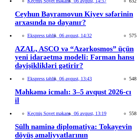
Keçmiş Sovet məkanı,
06 avqust, 14:37
632
Ceyhun Bayramovun Kiyev səfərinin
arxasında nə dayanır?
Ekspress təhlil,
06 avqust, 14:32
575
AZAL, ASCO və “Azərkosmos” üçün
yeni idarəetmə modeli: Fərman hansı
dəyişiklikləri gətirir?
Ekspress təhlil,
06 avqust, 13:43
548
Məhkəmə icmalı: 3–5 avqust 2026-cı
il
Keçmiş Sovet məkanı,
06 avqust, 13:19
558
Sülh naminə diplomatiya: Tokayevin
döyüş əməliyyatlarının