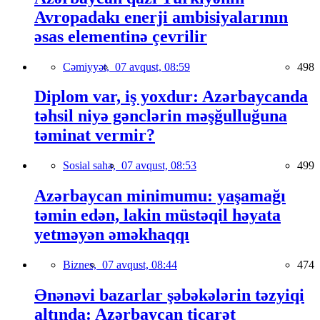
Avropadakı enerji ambisiyalarının
əsas elementinə çevrilir
Cəmiyyət,
07 avqust, 08:59
498
Diplom var, iş yoxdur: Azərbaycanda
təhsil niyə gənclərin məşğulluğuna
təminat vermir?
Sosial sahə,
07 avqust, 08:53
499
Azərbaycan minimumu: yaşamağı
təmin edən, lakin müstəqil həyata
yetməyən əməkhaqqı
Biznes,
07 avqust, 08:44
474
Ənənəvi bazarlar şəbəkələrin təzyiqi
altında: Azərbaycan ticarət