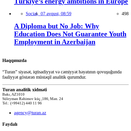
Türkiye’s energy ambitions in Europe
Social,
07 avqust, 08:59
498
A Diploma but No Job: Why
Education Does Not Guarantee Youth
Employment in Azerbaijan
Haqqımızda
“Turan” siyasət, iqtisadiyyat və cəmiyyət həyatının qovuşuğunda
fəaliyyət göstərən müstəqil analitik qurumdur.
Turan analitik xidməti
Bakı, AZ1010
Süleyman Rəhimov küç.,186, Mən. 24
Tel.: (+99412) 440 11 96
agency@turan.az
Faydalı