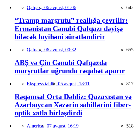
Qafqaz,
06 avqust, 01:06
642
“Tramp marşrutu” reallığa çevrilir:
Ermənistan Cənubi Qafqazı dəyişə
biləcək layihəni sürətləndirir
Qafqaz,
06 avqust, 00:32
655
ABŞ və Çin Cənubi Qafqazda
marşrutlar uğrunda rəqabət aparır
Ekspress təhlil,
05 avqust, 18:11
817
Rəqəmsal Orta Dəhliz: Qazaxıstan və
Azərbaycan Xəzərin sahillərini fiber-
optik xətlə birləşdirdi
America,
07 avqust, 16:19
518