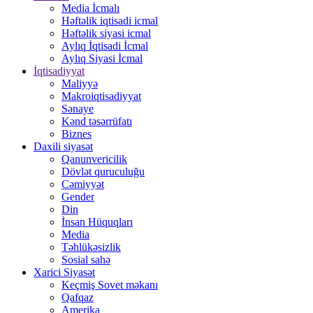
Media İcmalı
Həftəlik iqtisadi icmal
Həftəlik siyasi icmal
Aylıq İqtisadi İcmal
Aylıq Siyasi İcmal
İqtisadiyyat
Maliyyə
Makroiqtisadiyyat
Sənaye
Kənd təsərrüfatı
Biznes
Daxili siyasət
Qanunvericilik
Dövlət quruculuğu
Cəmiyyət
Gender
Din
İnsan Hüquqları
Media
Təhlükəsizlik
Sosial sahə
Xarici Siyasət
Keçmiş Sovet məkanı
Qafqaz
Amerika