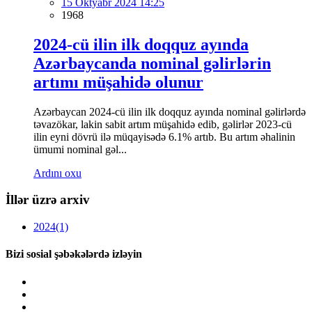
15 Oktyabr 2024 14:25
1968
2024-cü ilin ilk doqquz ayında
Azərbaycanda nominal gəlirlərin
artımı müşahidə olunur
Azərbaycan 2024-cü ilin ilk doqquz ayında nominal gəlirlərdə
təvazökar, lakin sabit artım müşahidə edib, gəlirlər 2023-cü
ilin eyni dövrü ilə müqayisədə 6.1% artıb. Bu artım əhalinin
ümumi nominal gəl...
Ardını oxu
İllər üzrə arxiv
2024
(1)
Bizi sosial şəbəkələrdə izləyin