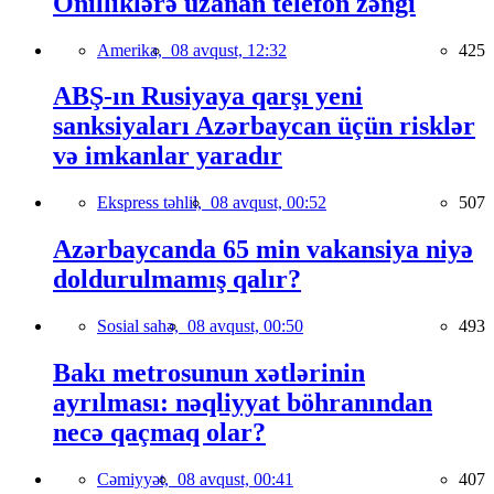
Onilliklərə uzanan telefon zəngi
Amerika,
08 avqust, 12:32
425
ABŞ-ın Rusiyaya qarşı yeni
sanksiyaları Azərbaycan üçün risklər
və imkanlar yaradır
Ekspress təhlil,
08 avqust, 00:52
507
Azərbaycanda 65 min vakansiya niyə
doldurulmamış qalır?
Sosial sahə,
08 avqust, 00:50
493
Bakı metrosunun xətlərinin
ayrılması: nəqliyyat böhranından
necə qaçmaq olar?
Cəmiyyət,
08 avqust, 00:41
407