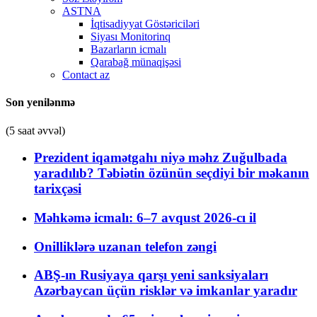
ASTNA
İqtisadiyyat Göstəriciləri
Siyası Monitorinq
Bazarların icmalı
Qarabağ münaqişəsi
Contact az
Son yenilənmə
(5 saat əvvəl)
Prezident iqamətgahı niyə məhz Zuğulbada
yaradılıb? Təbiətin özünün seçdiyi bir məkanın
tarixçəsi
Məhkəmə icmalı: 6–7 avqust 2026-cı il
Onilliklərə uzanan telefon zəngi
ABŞ-ın Rusiyaya qarşı yeni sanksiyaları
Azərbaycan üçün risklər və imkanlar yaradır