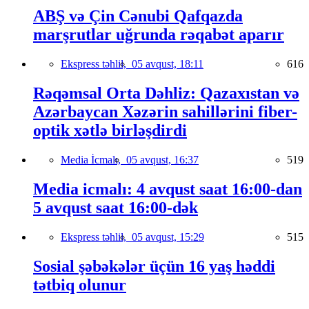
ABŞ və Çin Cənubi Qafqazda
marşrutlar uğrunda rəqabət aparır
Ekspress təhlil,
05 avqust, 18:11
616
Rəqəmsal Orta Dəhliz: Qazaxıstan və
Azərbaycan Xəzərin sahillərini fiber-
optik xətlə birləşdirdi
Media İcmalı,
05 avqust, 16:37
519
Media icmalı: 4 avqust saat 16:00-dan
5 avqust saat 16:00-dək
Ekspress təhlil,
05 avqust, 15:29
515
Sosial şəbəkələr üçün 16 yaş həddi
tətbiq olunur