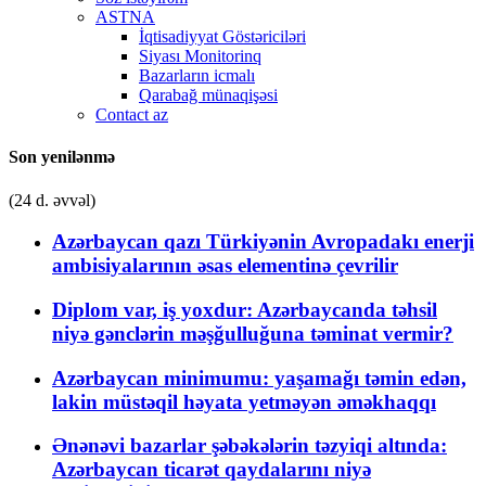
ASTNA
İqtisadiyyat Göstəriciləri
Siyası Monitorinq
Bazarların icmalı
Qarabağ münaqişəsi
Contact az
Son yenilənmə
(24 d. əvvəl)
Azərbaycan qazı Türkiyənin Avropadakı enerji
ambisiyalarının əsas elementinə çevrilir
Diplom var, iş yoxdur: Azərbaycanda təhsil
niyə gənclərin məşğulluğuna təminat vermir?
Azərbaycan minimumu: yaşamağı təmin edən,
lakin müstəqil həyata yetməyən əməkhaqqı
Ənənəvi bazarlar şəbəkələrin təzyiqi altında:
Azərbaycan ticarət qaydalarını niyə