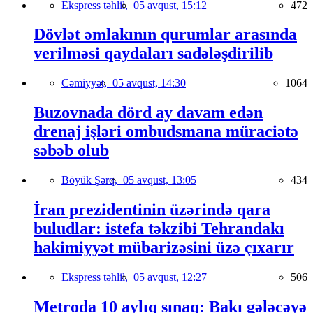
Ekspress təhlil,
05 avqust, 15:12
472
Dövlət əmlakının qurumlar arasında
verilməsi qaydaları sadələşdirilib
Cəmiyyət,
05 avqust, 14:30
1064
Buzovnada dörd ay davam edən
drenaj işləri ombudsmana müraciətə
səbəb olub
Böyük Şərq,
05 avqust, 13:05
434
İran prezidentinin üzərində qara
buludlar: istefa təkzibi Tehrandakı
hakimiyyət mübarizəsini üzə çıxarır
Ekspress təhlil,
05 avqust, 12:27
506
Metroda 10 aylıq sınaq: Bakı gələcəyə