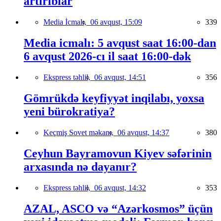
artırıblar
Media İcmalı,
06 avqust, 15:09
339
Media icmalı: 5 avqust saat 16:00-dan
6 avqust 2026-cı il saat 16:00-dək
Ekspress təhlil,
06 avqust, 14:51
356
Gömrükdə keyfiyyət inqilabı, yoxsa
yeni bürokratiya?
Keçmiş Sovet məkanı,
06 avqust, 14:37
380
Ceyhun Bayramovun Kiyev səfərinin
arxasında nə dayanır?
Ekspress təhlil,
06 avqust, 14:32
353
AZAL, ASCO və “Azərkosmos” üçün