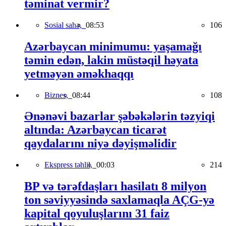
təminat vermir?
Sosial sahə,
08:53
106
Azərbaycan minimumu: yaşamağı
təmin edən, lakin müstəqil həyata
yetməyən əməkhaqqı
Biznes,
08:44
108
Ənənəvi bazarlar şəbəkələrin təzyiqi
altında: Azərbaycan ticarət
qaydalarını niyə dəyişməlidir
Ekspress təhlil,
00:03
214
BP və tərəfdaşları hasilatı 8 milyon
ton səviyyəsində saxlamaqla AÇG-yə
kapital qoyuluşlarını 31 faiz