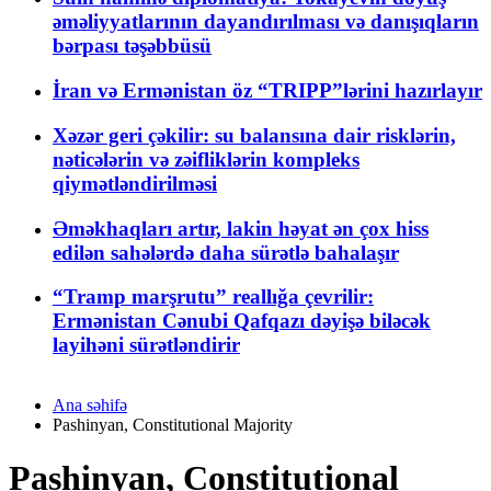
əməliyyatlarının dayandırılması və danışıqların
bərpası təşəbbüsü
İran və Ermənistan öz “TRIPP”lərini hazırlayır
Xəzər geri çəkilir: su balansına dair risklərin,
nəticələrin və zəifliklərin kompleks
qiymətləndirilməsi
Əməkhaqları artır, lakin həyat ən çox hiss
edilən sahələrdə daha sürətlə bahalaşır
“Tramp marşrutu” reallığa çevrilir:
Ermənistan Cənubi Qafqazı dəyişə biləcək
layihəni sürətləndirir
Ana səhifə
Pashinyan, Constitutional Majority
Pashinyan, Constitutional