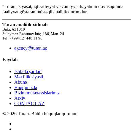
“Turan” siyasət, iqtisadiyyat və cəmiyyət həyatının qovuşuğunda
fəaliyyət göstərən müstəqil analitik qurumdur.
Turan analitik xidməti
Bakı, AZ1010
Süleyman Rəhimov küç.,186, Mən. 24
Tel.: (+99412) 440 11 96
agency@turan.az
Faydalı
İstifadə şərtləri
Məxfilik siyasti
Abunə
Haqqımızda
Bizim mütəxəssislərimiz
Arxiv
CONTACT AZ
© 2026 Turan. Bütün hüquqlar qorunur.