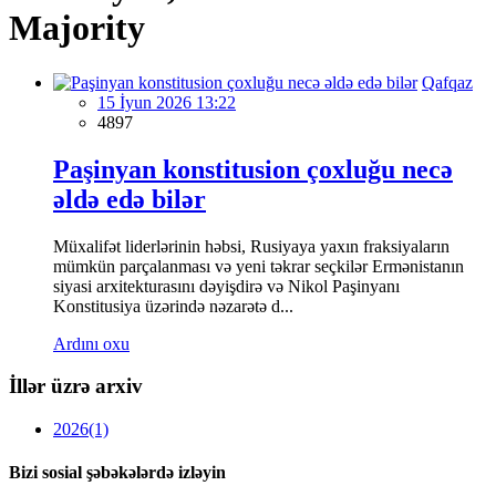
Majority
Qafqaz
15 İyun 2026 13:22
4897
Paşinyan konstitusion çoxluğu necə
əldə edə bilər
Müxalifət liderlərinin həbsi, Rusiyaya yaxın fraksiyaların
mümkün parçalanması və yeni təkrar seçkilər Ermənistanın
siyasi arxitekturasını dəyişdirə və Nikol Paşinyanı
Konstitusiya üzərində nəzarətə d...
Ardını oxu
İllər üzrə arxiv
2026
(1)
Bizi sosial şəbəkələrdə izləyin