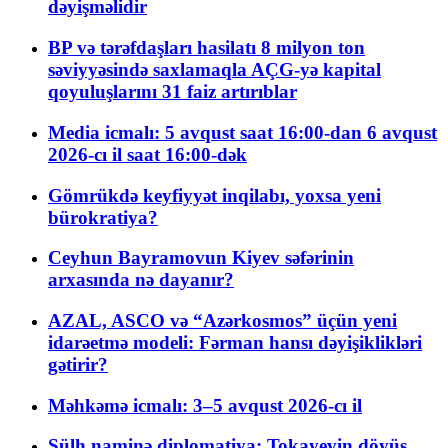
dəyişməlidir
BP və tərəfdaşları hasilatı 8 milyon ton
səviyyəsində saxlamaqla AÇG-yə kapital
qoyuluşlarını 31 faiz artırıblar
Media icmalı: 5 avqust saat 16:00-dan 6 avqust
2026-cı il saat 16:00-dək
Gömrükdə keyfiyyət inqilabı, yoxsa yeni
bürokratiya?
Ceyhun Bayramovun Kiyev səfərinin
arxasında nə dayanır?
AZAL, ASCO və “Azərkosmos” üçün yeni
idarəetmə modeli: Fərman hansı dəyişiklikləri
gətirir?
Məhkəmə icmalı: 3–5 avqust 2026-cı il
Sülh naminə diplomatiya: Tokayevin döyüş