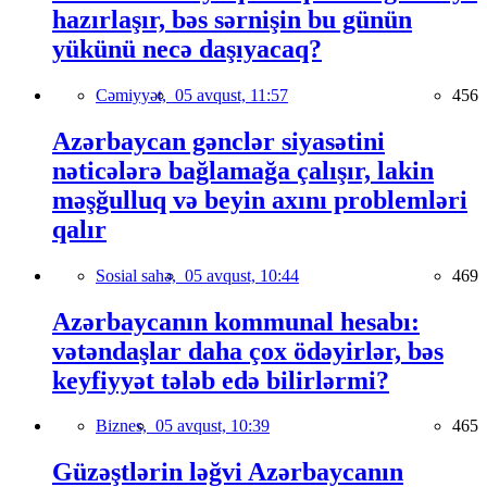
hazırlaşır, bəs sərnişin bu günün
yükünü necə daşıyacaq?
Cəmiyyət,
05 avqust, 11:57
456
Azərbaycan gənclər siyasətini
nəticələrə bağlamağa çalışır, lakin
məşğulluq və beyin axını problemləri
qalır
Sosial sahə,
05 avqust, 10:44
469
Azərbaycanın kommunal hesabı:
vətəndaşlar daha çox ödəyirlər, bəs
keyfiyyət tələb edə bilirlərmi?
Biznes,
05 avqust, 10:39
465
Güzəştlərin ləğvi Azərbaycanın