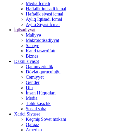
Media İcmalı
Həftəlik iqtisadi icmal
Həftəlik siyasi icmal
Aylıq İqtisadi İcmal
Aylıq Siyasi İcmal
İqtisadiyyat
Maliyyə
Makroiqtisadiyyat
Sənaye
Kənd təsərrüfatı
Biznes
Daxili siyasət
Qanunvericilik
Dövlət quruculuğu
Cəmiyyət
Gender
Din
İnsan Hüquqları
Media
Təhlükəsizlik
Sosial sahə
Xarici Siyasət
Keçmiş Sovet məkanı
Qafqaz
Amerika