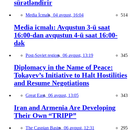
sürətləndirir
Media İcmalı,
04 avqust, 16:04
514
Media icmalı: Avqustun 3-ü saat
16:00-dan avqustun 4-ü saat 16:00-
dək
Post-Soviet region,
06 avqust, 13:19
345
Diplomacy in the Name of Peace:
Tokayev’s Initiative to Halt Hostilities
and Resume Negotiations
Great East,
06 avqust, 13:05
343
Iran and Armenia Are Developing
Their Own “TRIPP”
The Caspian Basin,
06 avqust, 12:31
295