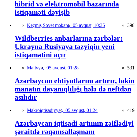
hibrid və elektromobil bazarında
istiqaməti dəyişib
Keçmiş Sovet məkanı,
05 avqust, 10:35
398
Wildberries anbarlarına zərbələr:
Ukrayna Rusiyaya təzyiqin yeni
istiqamətini açır
Maliyyə,
05 avqust, 01:28
531
Azərbaycan ehtiyatlarını artırır, lakin
manatın dayanıqlılığı hələ də neftdən
asılıdır
Makroiqtisadiyyat,
05 avqust, 01:24
419
Azərbaycan iqtisadi artımın zəiflədiyi
şəraitdə rəqəmsallaşmanı