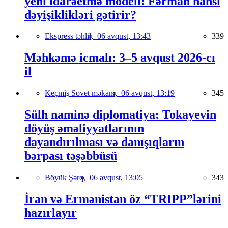
yeni idarəetmə modeli: Fərman hansı
dəyişiklikləri gətirir?
Ekspress təhlil,
06 avqust, 13:43
339
Məhkəmə icmalı: 3–5 avqust 2026-cı
il
Keçmiş Sovet məkanı,
06 avqust, 13:19
345
Sülh naminə diplomatiya: Tokayevin
döyüş əməliyyatlarının
dayandırılması və danışıqların
bərpası təşəbbüsü
Böyük Şərq,
06 avqust, 13:05
343
İran və Ermənistan öz “TRIPP”lərini
hazırlayır