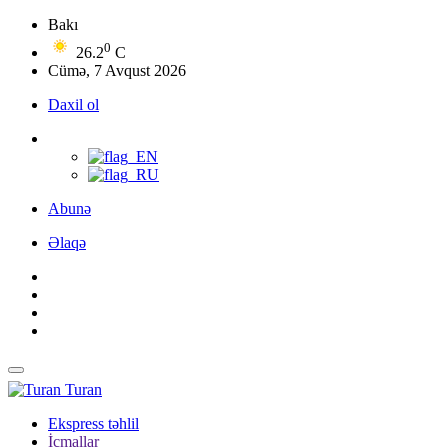
Bakı
0
26.2
C
Cümə, 7 Avqust 2026
Daxil ol
Abunə
Əlaqə
Turan
Ekspress təhlil
İcmallar