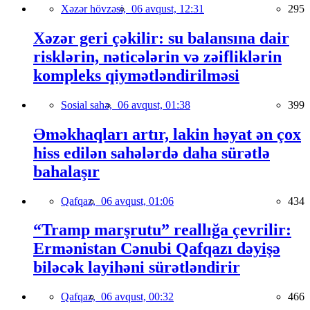
Xəzər hövzəsi,
06 avqust, 12:31
295
Xəzər geri çəkilir: su balansına dair
risklərin, nəticələrin və zəifliklərin
kompleks qiymətləndirilməsi
Sosial sahə,
06 avqust, 01:38
399
Əməkhaqları artır, lakin həyat ən çox
hiss edilən sahələrdə daha sürətlə
bahalaşır
Qafqaz,
06 avqust, 01:06
434
“Tramp marşrutu” reallığa çevrilir:
Ermənistan Cənubi Qafqazı dəyişə
biləcək layihəni sürətləndirir
Qafqaz,
06 avqust, 00:32
466