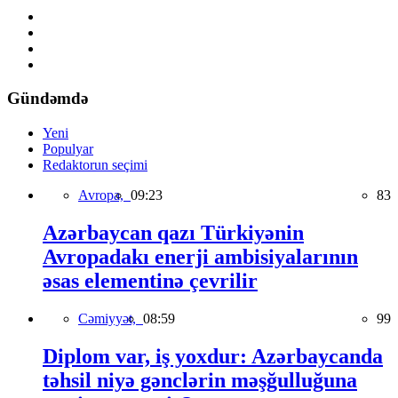
Gündəmdə
Yeni
Populyar
Redaktorun seçimi
Avropa,
09:23
83
Azərbaycan qazı Türkiyənin
Avropadakı enerji ambisiyalarının
əsas elementinə çevrilir
Cəmiyyət,
08:59
99
Diplom var, iş yoxdur: Azərbaycanda
təhsil niyə gənclərin məşğulluğuna