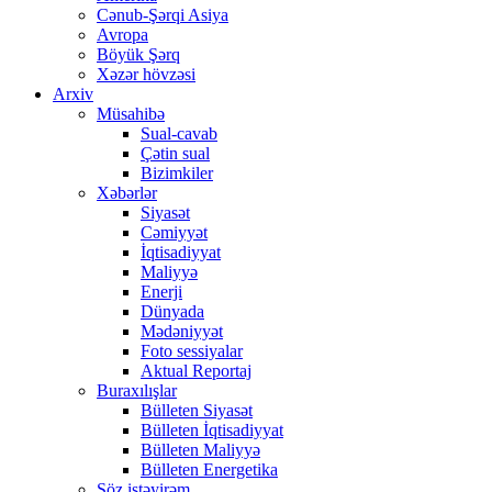
Cənub-Şərqi Asiya
Avropa
Böyük Şərq
Xəzər hövzəsi
Arxiv
Müsahibə
Sual-cavab
Çətin sual
Bizimkiler
Xəbərlər
Siyasət
Cəmiyyət
İqtisadiyyat
Maliyyə
Enerji
Dünyada
Mədəniyyət
Foto sessiyalar
Aktual Reportaj
Buraxılışlar
Bülleten Siyasət
Bülleten İqtisadiyyat
Bülleten Maliyyə
Bülleten Energetika
Söz istəyirəm