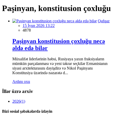
Paşinyan, konstitusion çoxluğu
Qafqaz
15 İyun 2026 13:22
4878
Paşinyan konstitusion çoxluğu necə
əldə edə bilər
Müxalifət liderlərinin həbsi, Rusiyaya yaxın fraksiyaların
mümkün parçalanması və yeni təkrar seçkilər Ermənistanın
siyasi arxitekturasını dəyişdirə və Nikol Paşinyanı
Konstitusiya üzərində nəzarətə d...
Ardını oxu
İllər üzrə arxiv
2026
(1)
Bizi sosial şəbəkələrdə izləyin