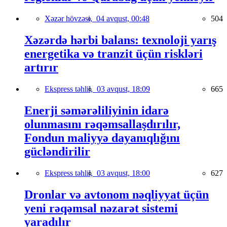
Xəzər hövzəsi,
04 avqust, 00:48
504
Xəzərdə hərbi balans: texnoloji yarış
energetika və tranzit üçün riskləri
artırır
Ekspress təhlil,
03 avqust, 18:09
665
Enerji səmərəliliyinin idarə
olunmasını rəqəmsallaşdırılır,
Fondun maliyyə dayanıqlığını
gücləndirilir
Ekspress təhlil,
03 avqust, 18:00
627
Dronlar və avtonom nəqliyyat üçün
yeni rəqəmsal nəzarət sistemi
yaradılır