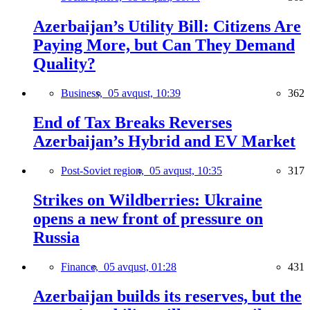
Azerbaijan’s Utility Bill: Citizens Are
Paying More, but Can They Demand
Quality?
Business,
05 avqust, 10:39
362
End of Tax Breaks Reverses
Azerbaijan’s Hybrid and EV Market
Post-Soviet region,
05 avqust, 10:35
317
Strikes on Wildberries: Ukraine
opens a new front of pressure on
Russia
Finance,
05 avqust, 01:28
431
Azerbaijan builds its reserves, but the