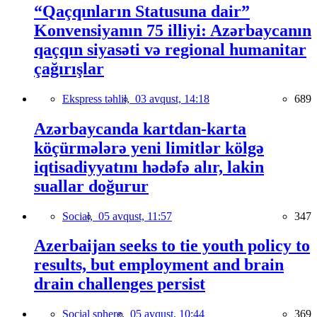
“Qaçqınların Statusuna dair”
Konvensiyanın 75 illiyi: Azərbaycanın
qaçqın siyasəti və regional humanitar
çağırışlar
Ekspress təhlil,
03 avqust, 14:18
689
Azərbaycanda kartdan-karta
köçürmələrə yeni limitlər kölgə
iqtisadiyyatını hədəfə alır, lakin
suallar doğurur
Social,
05 avqust, 11:57
347
Azerbaijan seeks to tie youth policy to
results, but employment and brain
drain challenges persist
Social sphere,
05 avqust, 10:44
369