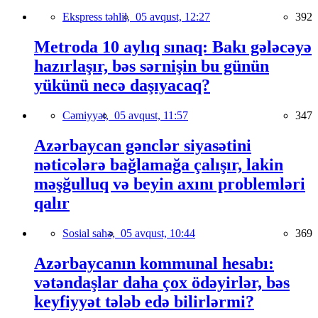
Ekspress təhlil,
05 avqust, 12:27
392
Metroda 10 aylıq sınaq: Bakı gələcəyə
hazırlaşır, bəs sərnişin bu günün
yükünü necə daşıyacaq?
Cəmiyyət,
05 avqust, 11:57
347
Azərbaycan gənclər siyasətini
nəticələrə bağlamağa çalışır, lakin
məşğulluq və beyin axını problemləri
qalır
Sosial sahə,
05 avqust, 10:44
369
Azərbaycanın kommunal hesabı:
vətəndaşlar daha çox ödəyirlər, bəs
keyfiyyət tələb edə bilirlərmi?