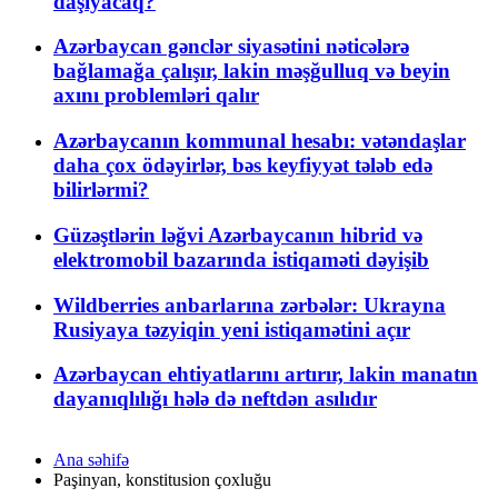
daşıyacaq?
Azərbaycan gənclər siyasətini nəticələrə
bağlamağa çalışır, lakin məşğulluq və beyin
axını problemləri qalır
Azərbaycanın kommunal hesabı: vətəndaşlar
daha çox ödəyirlər, bəs keyfiyyət tələb edə
bilirlərmi?
Güzəştlərin ləğvi Azərbaycanın hibrid və
elektromobil bazarında istiqaməti dəyişib
Wildberries anbarlarına zərbələr: Ukrayna
Rusiyaya təzyiqin yeni istiqamətini açır
Azərbaycan ehtiyatlarını artırır, lakin manatın
dayanıqlılığı hələ də neftdən asılıdır
Ana səhifə
Paşinyan, konstitusion çoxluğu