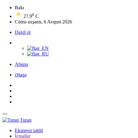
Bakı
0
27.9
C
Cümə axşamı, 6 Avqust 2026
Daxil ol
Abunə
Əlaqə
Turan
Ekspress təhlil
İcmallar