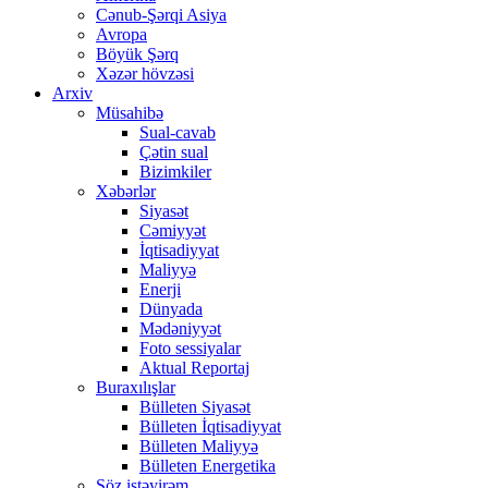
Cənub-Şərqi Asiya
Avropa
Böyük Şərq
Xəzər hövzəsi
Arxiv
Müsahibə
Sual-cavab
Çətin sual
Bizimkiler
Xəbərlər
Siyasət
Cəmiyyət
İqtisadiyyat
Maliyyə
Enerji
Dünyada
Mədəniyyət
Foto sessiyalar
Aktual Reportaj
Buraxılışlar
Bülleten Siyasət
Bülleten İqtisadiyyat
Bülleten Maliyyə
Bülleten Energetika
Söz istəyirəm