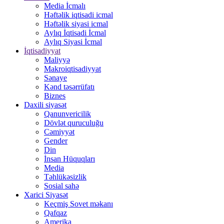
Media İcmalı
Həftəlik iqtisadi icmal
Həftəlik siyasi icmal
Aylıq İqtisadi İcmal
Aylıq Siyasi İcmal
İqtisadiyyat
Maliyyə
Makroiqtisadiyyat
Sənaye
Kənd təsərrüfatı
Biznes
Daxili siyasət
Qanunvericilik
Dövlət quruculuğu
Cəmiyyət
Gender
Din
İnsan Hüquqları
Media
Təhlükəsizlik
Sosial sahə
Xarici Siyasət
Keçmiş Sovet məkanı
Qafqaz
Amerika