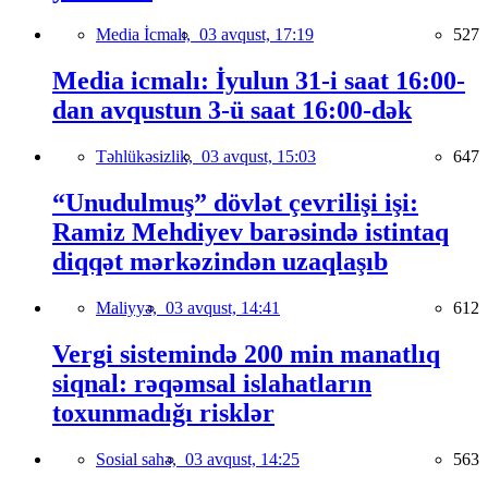
Media İcmalı,
03 avqust, 17:19
527
Media icmalı: İyulun 31-i saat 16:00-
dan avqustun 3-ü saat 16:00-dək
Təhlükəsizlik,
03 avqust, 15:03
647
“Unudulmuş” dövlət çevrilişi işi:
Ramiz Mehdiyev barəsində istintaq
diqqət mərkəzindən uzaqlaşıb
Maliyyə,
03 avqust, 14:41
612
Vergi sistemində 200 min manatlıq
siqnal: rəqəmsal islahatların
toxunmadığı risklər
Sosial sahə,
03 avqust, 14:25
563