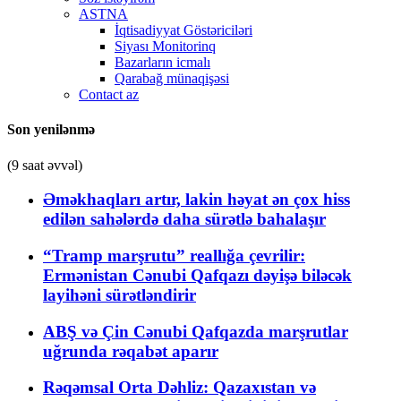
ASTNA
İqtisadiyyat Göstəriciləri
Siyası Monitorinq
Bazarların icmalı
Qarabağ münaqişəsi
Contact az
Son yenilənmə
(9 saat əvvəl)
Əməkhaqları artır, lakin həyat ən çox hiss
edilən sahələrdə daha sürətlə bahalaşır
“Tramp marşrutu” reallığa çevrilir:
Ermənistan Cənubi Qafqazı dəyişə biləcək
layihəni sürətləndirir
ABŞ və Çin Cənubi Qafqazda marşrutlar
uğrunda rəqabət aparır
Rəqəmsal Orta Dəhliz: Qazaxıstan və