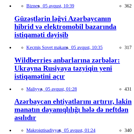
Biznes,
05 avqust, 10:39
362
Güzəştlərin ləğvi Azərbaycanın
hibrid və elektromobil bazarında
istiqaməti dəyişib
Keçmiş Sovet məkanı,
05 avqust, 10:35
317
Wildberries anbarlarına zərbələr:
Ukrayna Rusiyaya təzyiqin yeni
istiqamətini açır
Maliyyə,
05 avqust, 01:28
431
Azərbaycan ehtiyatlarını artırır, lakin
manatın dayanıqlılığı hələ də neftdən
asılıdır
Makroiqtisadiyyat,
05 avqust, 01:24
340