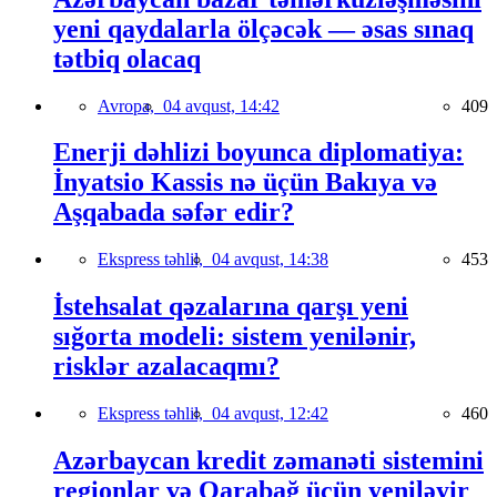
yeni qaydalarla ölçəcək — əsas sınaq
tətbiq olacaq
Avropa,
04 avqust, 14:42
409
Enerji dəhlizi boyunca diplomatiya:
İnyatsio Kassis nə üçün Bakıya və
Aşqabada səfər edir?
Ekspress təhlil,
04 avqust, 14:38
453
İstehsalat qəzalarına qarşı yeni
sığorta modeli: sistem yenilənir,
risklər azalacaqmı?
Ekspress təhlil,
04 avqust, 12:42
460
Azərbaycan kredit zəmanəti sistemini
regionlar və Qarabağ üçün yeniləyir