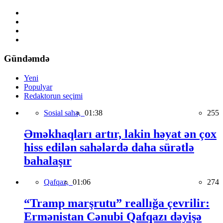
Gündəmdə
Yeni
Populyar
Redaktorun seçimi
Sosial sahə,
01:38
255
Əməkhaqları artır, lakin həyat ən çox
hiss edilən sahələrdə daha sürətlə
bahalaşır
Qafqaz,
01:06
274
“Tramp marşrutu” reallığa çevrilir:
Ermənistan Cənubi Qafqazı dəyişə