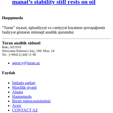
manat’s stability still rests on oil
Haqqımızda
“Turan” siyasət, iqtisadiyyat və cəmiyyət həyatının qovuşuğunda
fəaliyyət göstərən müstəqil analitik qurumdur.
Turan analitik xidməti
Bakı, AZ1010
Süleyman Rəhimov küç.,186, Mən. 24
Tel.: (+99412) 440 11 96
agency@turan.az
Faydalı
İstifadə şərtləri
Məxfilik siyasti
Abunə
Haqqımızda
Bizim mütəxəssislərimiz
Arxiv
CONTACT AZ