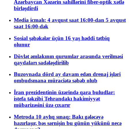
Azərbaycan Xəzərin sahillərini fiber-optik xətlə
birləşdirdi
Media icmalı: 4 avqust saat 16:00-dan 5 avqust
saat 16:00-dək
Sosial şəbəkələr üçün 16 yaş həddi tətbiq
olunur
Dövlət əmlakının qurumlar arasında verilməsi
qaydaları sadələşdirilib
Buzovnada dörd ay davam edən drenaj işləri
ombudsmana müraciətə səbəb olub
İran prezidentinin üzərində qara buludlar:
istefa təkzibi Tehrandakı hakimiyyət
mübarizəsini üzə çıxarır
Metroda 10 aylıq sınaq: Bakı gələcəyə
hazırlaşır, bəs sərnişin bu günün yükünü necə