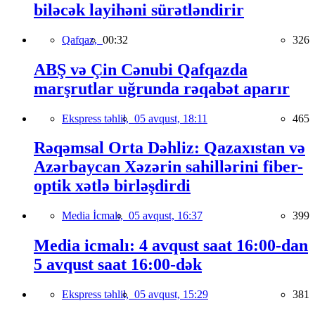
biləcək layihəni sürətləndirir
Qafqaz,
00:32
326
ABŞ və Çin Cənubi Qafqazda
marşrutlar uğrunda rəqabət aparır
Ekspress təhlil,
05 avqust, 18:11
465
Rəqəmsal Orta Dəhliz: Qazaxıstan və
Azərbaycan Xəzərin sahillərini fiber-
optik xətlə birləşdirdi
Media İcmalı,
05 avqust, 16:37
399
Media icmalı: 4 avqust saat 16:00-dan
5 avqust saat 16:00-dək
Ekspress təhlil,
05 avqust, 15:29
381