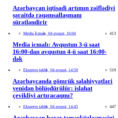
Azərbaycan iqtisadi artımın zəiflədiyi
şəraitdə rəqəmsallaşmanı
sürətləndirir
Media İcmalı,
04 avqust, 16:04
413
Media icmalı: Avqustun 3-ü saat
16:00-dan avqustun 4-ü saat 16:00-
dək
Ekspress təhlil,
04 avqust, 14:50
519
Azərbaycanda gömrük səlahiyyətləri
yenidən bölüşdürülür: islahat
çevikliyi artıracaqmı?
Ekspress təhlil,
04 avqust, 14:45
447
Azərbaycan bazar təmərküzləşməsini