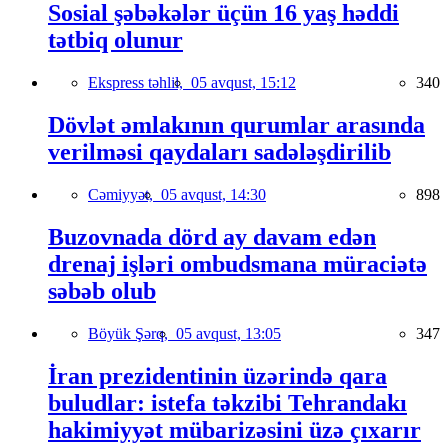
Sosial şəbəkələr üçün 16 yaş həddi
tətbiq olunur
Ekspress təhlil,
05 avqust, 15:12
340
Dövlət əmlakının qurumlar arasında
verilməsi qaydaları sadələşdirilib
Cəmiyyət,
05 avqust, 14:30
898
Buzovnada dörd ay davam edən
drenaj işləri ombudsmana müraciətə
səbəb olub
Böyük Şərq,
05 avqust, 13:05
347
İran prezidentinin üzərində qara
buludlar: istefa təkzibi Tehrandakı
hakimiyyət mübarizəsini üzə çıxarır