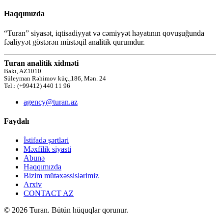
Haqqımızda
“Turan” siyasət, iqtisadiyyat və cəmiyyət həyatının qovuşuğunda
fəaliyyət göstərən müstəqil analitik qurumdur.
Turan analitik xidməti
Bakı, AZ1010
Süleyman Rəhimov küç.,186, Mən. 24
Tel.: (+99412) 440 11 96
agency@turan.az
Faydalı
İstifadə şərtləri
Məxfilik siyasti
Abunə
Haqqımızda
Bizim mütəxəssislərimiz
Arxiv
CONTACT AZ
© 2026 Turan. Bütün hüquqlar qorunur.