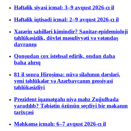
Həftəlik siyasi icmal: 3–9 avqust 2026-cı il
Həftəlik iqtisadi icmal: 2–9 avqust 2026-cı il
Xəzərin sahilləri kimindir? Sanitar-epidemioloji
təhlükəsizlik, dövlət məsuliyyəti və vətəndaş
davranışı
Qonşudan çox istehsal edirik, ondan daha
baha alırıq
81 il sonra Hiroşima: nüvə silahının dərsləri,
yeni təhlükələr və Azərbaycanın geosiyasi
təhlükəsizliyi
Prezident iqamətgahı niyə məhz Zuğulbada
yaradılıb? Təbiətin özünün seçdiyi bir məkanın
tarixçəsi
Məhkəmə icmalı: 6–7 avqust 2026-cı il