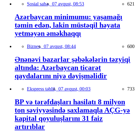
Sosial sahə,
07 avqust, 08:53
621
Azərbaycan minimumu: yaşamağı
təmin edən, lakin müstəqil həyata
yetməyən əməkhaqqı
Biznes,
07 avqust, 08:44
600
Ənənəvi bazarlar şəbəkələrin təzyiqi
altında: Azərbaycan ticarət
qaydalarını niyə dəyişməlidir
Ekspress təhlil,
07 avqust, 00:03
733
BP və tərəfdaşları hasilatı 8 milyon
ton səviyyəsində saxlamaqla AÇG-yə
kapital qoyuluşlarını 31 faiz
artırıblar