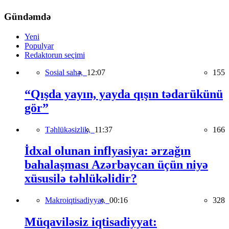
Gündəmdə
Yeni
Populyar
Redaktorun seçimi
Sosial sahə,
12:07
155
“Qışda yayın, yayda qışın tədarükünü
gör”
Təhlükəsizlik,
11:37
166
İdxal olunan inflyasiya: ərzağın
bahalaşması Azərbaycan üçün niyə
xüsusilə təhlükəlidir?
Makroiqtisadiyyat,
00:16
328
Müqaviləsiz iqtisadiyyat: