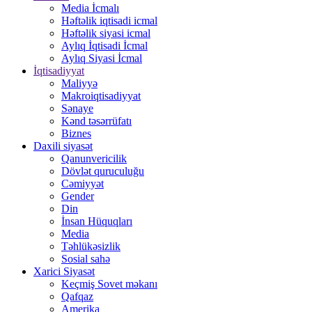
Media İcmalı
Həftəlik iqtisadi icmal
Həftəlik siyasi icmal
Aylıq İqtisadi İcmal
Aylıq Siyasi İcmal
İqtisadiyyat
Maliyyə
Makroiqtisadiyyat
Sənaye
Kənd təsərrüfatı
Biznes
Daxili siyasət
Qanunvericilik
Dövlət quruculuğu
Cəmiyyət
Gender
Din
İnsan Hüquqları
Media
Təhlükəsizlik
Sosial sahə
Xarici Siyasət
Keçmiş Sovet məkanı
Qafqaz
Amerika