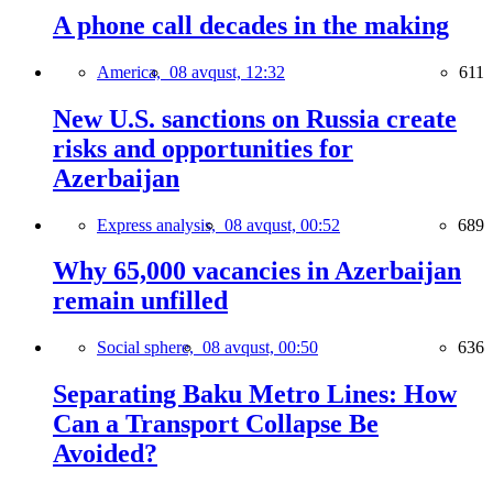
A phone call decades in the making
America,
08 avqust, 12:32
611
New U.S. sanctions on Russia create
risks and opportunities for
Azerbaijan
Express analysis,
08 avqust, 00:52
689
Why 65,000 vacancies in Azerbaijan
remain unfilled
Social sphere,
08 avqust, 00:50
636
Separating Baku Metro Lines: How
Can a Transport Collapse Be
Avoided?