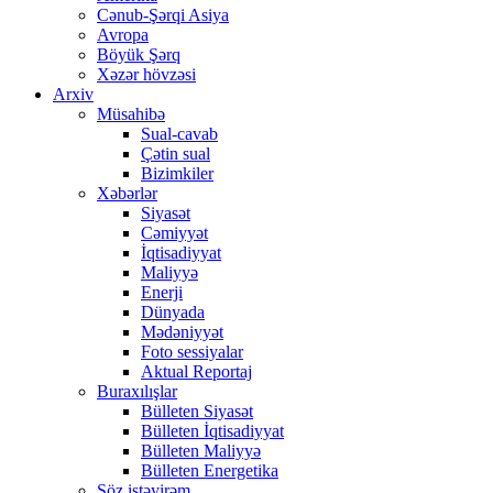
Cənub-Şərqi Asiya
Avropa
Böyük Şərq
Xəzər hövzəsi
Arxiv
Müsahibə
Sual-cavab
Çətin sual
Bizimkiler
Xəbərlər
Siyasət
Cəmiyyət
İqtisadiyyat
Maliyyə
Enerji
Dünyada
Mədəniyyət
Foto sessiyalar
Aktual Reportaj
Buraxılışlar
Bülleten Siyasət
Bülleten İqtisadiyyat
Bülleten Maliyyə
Bülleten Energetika
Söz istəyirəm