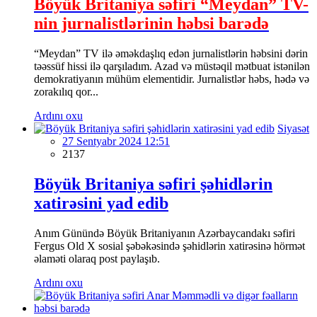
Böyük Britaniya səfiri “Meydan” TV-
nin jurnalistlərinin həbsi barədə
“Meydan” TV ilə əməkdaşlıq edən jurnalistlərin həbsini dərin
təəssüf hissi ilə qarşıladım. Azad və müstəqil mətbuat istənilən
demokratiyanın mühüm elementidir. Jurnalistlər həbs, hədə və
zorakılıq qor...
Ardını oxu
Siyasət
27 Sentyabr 2024 12:51
2137
Böyük Britaniya səfiri şəhidlərin
xatirəsini yad edib
Anım Günündə Böyük Britaniyanın Azərbaycandakı səfiri
Fergus Old X sosial şəbəkəsində şəhidlərin xatirəsinə hörmət
əlaməti olaraq post paylaşıb.
Ardını oxu