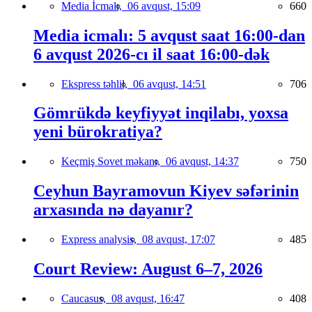
Media İcmalı,
06 avqust, 15:09
660
Media icmalı: 5 avqust saat 16:00-dan
6 avqust 2026-cı il saat 16:00-dək
Ekspress təhlil,
06 avqust, 14:51
706
Gömrükdə keyfiyyət inqilabı, yoxsa
yeni bürokratiya?
Keçmiş Sovet məkanı,
06 avqust, 14:37
750
Ceyhun Bayramovun Kiyev səfərinin
arxasında nə dayanır?
Express analysis,
08 avqust, 17:07
485
Court Review: August 6–7, 2026
Caucasus,
08 avqust, 16:47
408