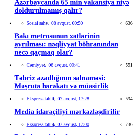
Azərbaycanda 65 min vakansiya niyə
doldurulmamış qalır?
Sosial sahə,
08 avqust, 00:50
636
Bakı metrosunun xətlərinin
ayrılması: nəqliyyat böhranından
necə qaçmaq olar?
Cəmiyyət,
08 avqust, 00:41
551
Təbriz azadlığının salnaməsi:
Məşrutə hərəkatı və müasirlik
Ekspress təhlil,
07 avqust, 17:28
594
Media idarəçiliyi mərkəzləşdirilir
Ekspress təhlil,
07 avqust, 17:00
736