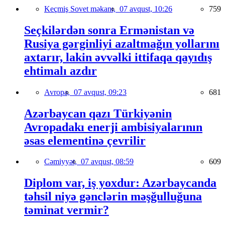
Keçmiş Sovet məkanı,
07 avqust, 10:26
759
Seçkilərdən sonra Ermənistan və
Rusiya gərginliyi azaltmağın yollarını
axtarır, lakin əvvəlki ittifaqa qayıdış
ehtimalı azdır
Avropa,
07 avqust, 09:23
681
Azərbaycan qazı Türkiyənin
Avropadakı enerji ambisiyalarının
əsas elementinə çevrilir
Cəmiyyət,
07 avqust, 08:59
609
Diplom var, iş yoxdur: Azərbaycanda
təhsil niyə gənclərin məşğulluğuna
təminat vermir?