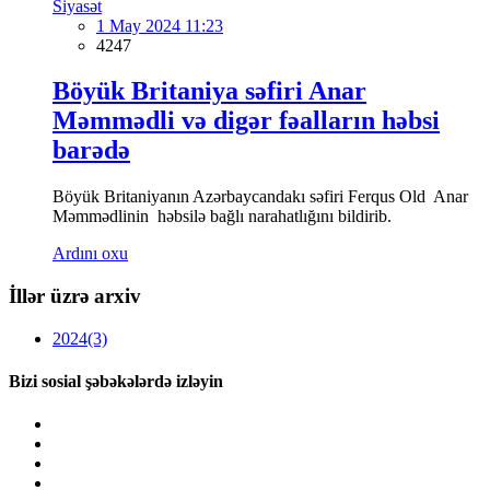
Siyasət
1 May 2024 11:23
4247
Böyük Britaniya səfiri Anar
Məmmədli və digər fəalların həbsi
barədə
Böyük Britaniyanın Azərbaycandakı səfiri Ferqus Old Anar
Məmmədlinin həbsilə bağlı narahatlığını bildirib.
Ardını oxu
İllər üzrə arxiv
2024
(3)
Bizi sosial şəbəkələrdə izləyin