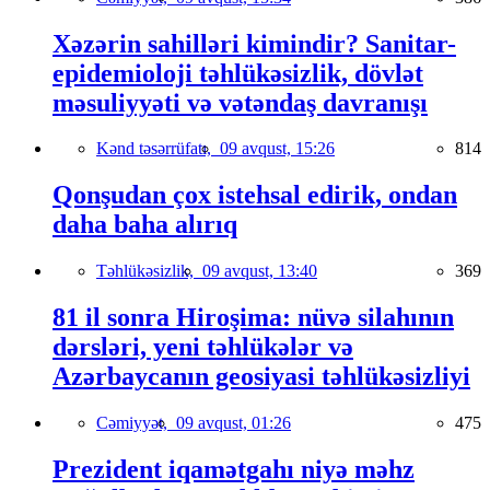
Xəzərin sahilləri kimindir? Sanitar-
epidemioloji təhlükəsizlik, dövlət
məsuliyyəti və vətəndaş davranışı
Kənd təsərrüfatı,
09 avqust, 15:26
814
Qonşudan çox istehsal edirik, ondan
daha baha alırıq
Təhlükəsizlik,
09 avqust, 13:40
369
81 il sonra Hiroşima: nüvə silahının
dərsləri, yeni təhlükələr və
Azərbaycanın geosiyasi təhlükəsizliyi
Cəmiyyət,
09 avqust, 01:26
475
Prezident iqamətgahı niyə məhz