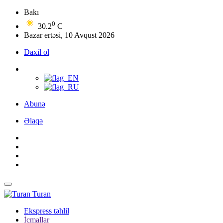
Bakı
0
30.2
C
Bazar ertəsi, 10 Avqust 2026
Daxil ol
Abunə
Əlaqə
Turan
Ekspress təhlil
İcmallar