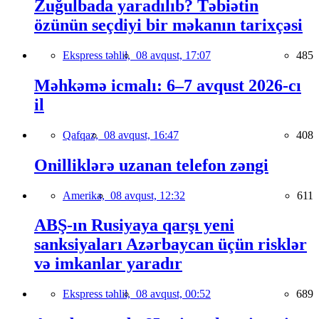
Zuğulbada yaradılıb? Təbiətin
özünün seçdiyi bir məkanın tarixçəsi
Ekspress təhlil,
08 avqust, 17:07
485
Məhkəmə icmalı: 6–7 avqust 2026-cı
il
Qafqaz,
08 avqust, 16:47
408
Onilliklərə uzanan telefon zəngi
Amerika,
08 avqust, 12:32
611
ABŞ-ın Rusiyaya qarşı yeni
sanksiyaları Azərbaycan üçün risklər
və imkanlar yaradır
Ekspress təhlil,
08 avqust, 00:52
689