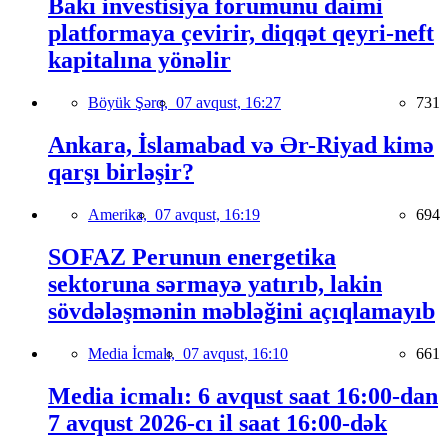
Bakı investisiya forumunu daimi
platformaya çevirir, diqqət qeyri-neft
kapitalına yönəlir
Böyük Şərq,
07 avqust, 16:27
731
Ankara, İslamabad və Ər-Riyad kimə
qarşı birləşir?
Amerika,
07 avqust, 16:19
694
SOFAZ Perunun energetika
sektoruna sərmayə yatırıb, lakin
sövdələşmənin məbləğini açıqlamayıb
Media İcmalı,
07 avqust, 16:10
661
Media icmalı: 6 avqust saat 16:00-dan
7 avqust 2026-cı il saat 16:00-dək