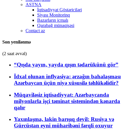
ASTNA
İqtisadiyyat Göstəriciləri
Siyası Monitorinq
Bazarların icmalı
Qarabağ münaqişəsi
Contact az
Son yenilənmə
(2 saat əvvəl)
“Qışda yayın, yayda qışın tədarükünü gör”
İdxal olunan inflyasiya: ərzağın bahalaşması
Azərbaycan üçün niyə xüsusilə təhlükəlidir?
Müqaviləsiz iqtisadiyyat: Azərbaycanda
milyonlarla işçi təminat sistemindən kənarda
qalır
Yaxınlaşma, lakin barışıq deyil: Rusiya və
Gürcüstan eyni müharibəni fərqli oxuyur