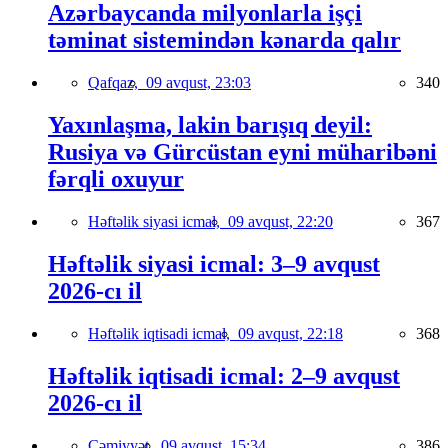
Azərbaycanda milyonlarla işçi
təminat sistemindən kənarda qalır
Qafqaz,
09 avqust, 23:03
340
Yaxınlaşma, lakin barışıq deyil:
Rusiya və Gürcüstan eyni müharibəni
fərqli oxuyur
Həftəlik siyasi icmal,
09 avqust, 22:20
367
Həftəlik siyasi icmal: 3–9 avqust
2026-cı il
Həftəlik iqtisadi icmal,
09 avqust, 22:18
368
Həftəlik iqtisadi icmal: 2–9 avqust
2026-cı il
Cəmiyyət,
09 avqust, 15:34
386