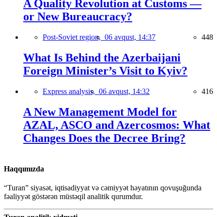
A Quality Revolution at Customs —
or New Bureaucracy?
Post-Soviet region,
06 avqust, 14:37
448
What Is Behind the Azerbaijani
Foreign Minister’s Visit to Kyiv?
Express analysis,
06 avqust, 14:32
416
A New Management Model for
AZAL, ASCO and Azercosmos: What
Changes Does the Decree Bring?
Haqqımızda
“Turan” siyasət, iqtisadiyyat və cəmiyyət həyatının qovuşuğunda
fəaliyyət göstərən müstəqil analitik qurumdur.