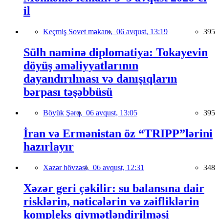
il
Keçmiş Sovet məkanı,
06 avqust, 13:19
395
Sülh naminə diplomatiya: Tokayevin
döyüş əməliyyatlarının
dayandırılması və danışıqların
bərpası təşəbbüsü
Böyük Şərq,
06 avqust, 13:05
395
İran və Ermənistan öz “TRIPP”lərini
hazırlayır
Xəzər hövzəsi,
06 avqust, 12:31
348
Xəzər geri çəkilir: su balansına dair
risklərin, nəticələrin və zəifliklərin
kompleks qiymətləndirilməsi