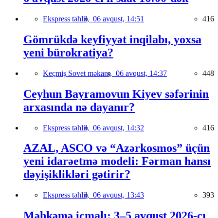
Ekspress təhlil,
06 avqust, 14:51
416
Gömrükdə keyfiyyət inqilabı, yoxsa
yeni bürokratiya?
Keçmiş Sovet məkanı,
06 avqust, 14:37
448
Ceyhun Bayramovun Kiyev səfərinin
arxasında nə dayanır?
Ekspress təhlil,
06 avqust, 14:32
416
AZAL, ASCO və “Azərkosmos” üçün
yeni idarəetmə modeli: Fərman hansı
dəyişiklikləri gətirir?
Ekspress təhlil,
06 avqust, 13:43
393
Məhkəmə icmalı: 3–5 avqust 2026-cı