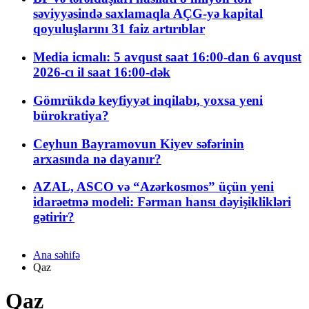
səviyyəsində saxlamaqla AÇG-yə kapital
qoyuluşlarını 31 faiz artırıblar
Media icmalı: 5 avqust saat 16:00-dan 6 avqust
2026-cı il saat 16:00-dək
Gömrükdə keyfiyyət inqilabı, yoxsa yeni
bürokratiya?
Ceyhun Bayramovun Kiyev səfərinin
arxasında nə dayanır?
AZAL, ASCO və “Azərkosmos” üçün yeni
idarəetmə modeli: Fərman hansı dəyişiklikləri
gətirir?
Ana səhifə
Qaz
Qaz