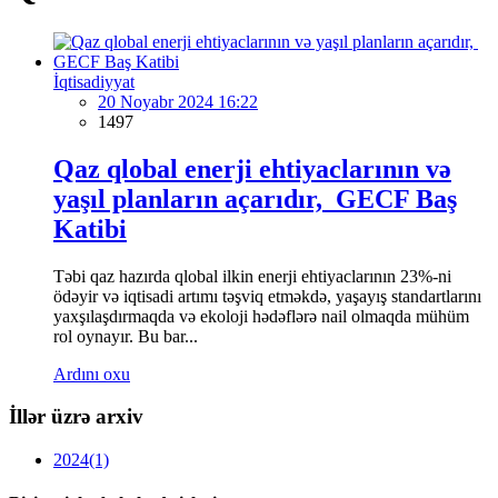
İqtisadiyyat
20 Noyabr 2024 16:22
1497
Qaz qlobal enerji ehtiyaclarının və
yaşıl planların açarıdır, GECF Baş
Katibi
Təbi qaz hazırda qlobal ilkin enerji ehtiyaclarının 23%-ni
ödəyir və iqtisadi artımı təşviq etməkdə, yaşayış standartlarını
yaxşılaşdırmaqda və ekoloji hədəflərə nail olmaqda mühüm
rol oynayır. Bu bar...
Ardını oxu
İllər üzrə arxiv
2024
(1)