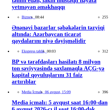
təmin edən, lakin müstəqil həyata
yetməyən əməkhaqqı
Biznes,
08:44
255
Ənənəvi bazarlar şəbəkələrin təzyiqi
altında: Azərbaycan ticarət
qaydalarını niyə dəyişməlidir
Ekspress təhlil,
00:03
312
BP və tərəfdaşları hasilatı 8 milyon
ton səviyyəsində saxlamaqla AÇG-yə
kapital qoyuluşlarını 31 faiz
artırıblar
Media İcmalı,
06 avqust, 15:09
396
Media icmalı: 5 avqust saat 16:00-dan
6 avqust 2026-cı il saat 16:00-dək