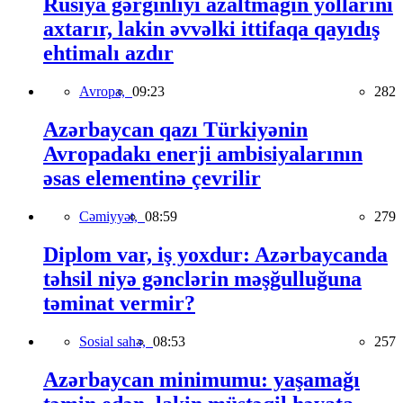
Rusiya gərginliyi azaltmağın yollarını
axtarır, lakin əvvəlki ittifaqa qayıdış
ehtimalı azdır
Avropa,
09:23
282
Azərbaycan qazı Türkiyənin
Avropadakı enerji ambisiyalarının
əsas elementinə çevrilir
Cəmiyyət,
08:59
279
Diplom var, iş yoxdur: Azərbaycanda
təhsil niyə gənclərin məşğulluğuna
təminat vermir?
Sosial sahə,
08:53
257
Azərbaycan minimumu: yaşamağı