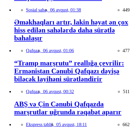
Sosial sahə,
06 avqust, 01:38
449
Əməkhaqları artır, lakin həyat ən çox
hiss edilən sahələrdə daha sürətlə
bahalaşır
Qafqaz,
06 avqust, 01:06
477
“Tramp marşrutu” reallığa çevrilir:
Ermənistan Cənubi Qafqazı dəyişə
biləcək layihəni sürətləndirir
Qafqaz,
06 avqust, 00:32
511
ABŞ və Çin Cənubi Qafqazda
marşrutlar uğrunda rəqabət aparır
Ekspress təhlil,
05 avqust, 18:11
662