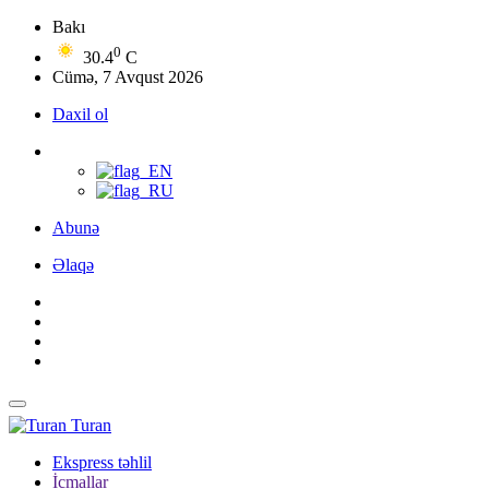
Bakı
0
30.4
C
Cümə, 7 Avqust 2026
Daxil ol
Abunə
Əlaqə
Turan
Ekspress təhlil
İcmallar