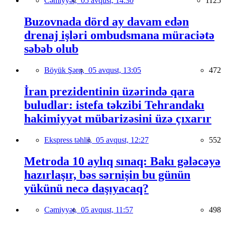
Cəmiyyət,
05 avqust, 14:30
1125
Buzovnada dörd ay davam edən
drenaj işləri ombudsmana müraciətə
səbəb olub
Böyük Şərq,
05 avqust, 13:05
472
İran prezidentinin üzərində qara
buludlar: istefa təkzibi Tehrandakı
hakimiyyət mübarizəsini üzə çıxarır
Ekspress təhlil,
05 avqust, 12:27
552
Metroda 10 aylıq sınaq: Bakı gələcəyə
hazırlaşır, bəs sərnişin bu günün
yükünü necə daşıyacaq?
Cəmiyyət,
05 avqust, 11:57
498