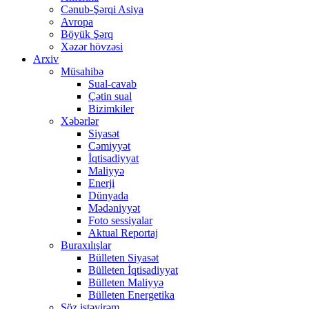
Cənub-Şərqi Asiya
Avropa
Böyük Şərq
Xəzər hövzəsi
Arxiv
Müsahibə
Sual-cavab
Çətin sual
Bizimkiler
Xəbərlər
Siyasət
Cəmiyyət
İqtisadiyyat
Maliyyə
Enerji
Dünyada
Mədəniyyət
Foto sessiyalar
Aktual Reportaj
Buraxılışlar
Bülleten Siyasət
Bülleten İqtisadiyyat
Bülleten Maliyyə
Bülleten Energetika
Söz istəyirəm