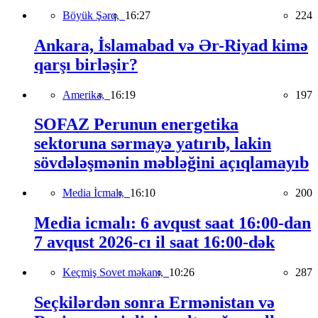
Böyük Şərq,
16:27
224
Ankara, İslamabad və Ər-Riyad kimə
qarşı birləşir?
Amerika,
16:19
197
SOFAZ Perunun energetika
sektoruna sərmayə yatırıb, lakin
sövdələşmənin məbləğini açıqlamayıb
Media İcmalı,
16:10
200
Media icmalı: 6 avqust saat 16:00-dan
7 avqust 2026-cı il saat 16:00-dək
Keçmiş Sovet məkanı,
10:26
287
Seçkilərdən sonra Ermənistan və