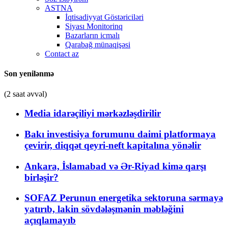
ASTNA
İqtisadiyyat Göstəriciləri
Siyası Monitorinq
Bazarların icmalı
Qarabağ münaqişəsi
Contact az
Son yenilənmə
(2 saat əvvəl)
Media idarəçiliyi mərkəzləşdirilir
Bakı investisiya forumunu daimi platformaya
çevirir, diqqət qeyri-neft kapitalına yönəlir
Ankara, İslamabad və Ər-Riyad kimə qarşı
birləşir?
SOFAZ Perunun energetika sektoruna sərmayə
yatırıb, lakin sövdələşmənin məbləğini
açıqlamayıb