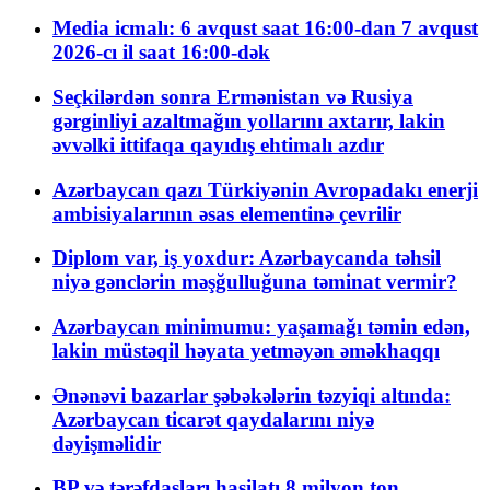
Media icmalı: 6 avqust saat 16:00-dan 7 avqust
2026-cı il saat 16:00-dək
Seçkilərdən sonra Ermənistan və Rusiya
gərginliyi azaltmağın yollarını axtarır, lakin
əvvəlki ittifaqa qayıdış ehtimalı azdır
Azərbaycan qazı Türkiyənin Avropadakı enerji
ambisiyalarının əsas elementinə çevrilir
Diplom var, iş yoxdur: Azərbaycanda təhsil
niyə gənclərin məşğulluğuna təminat vermir?
Azərbaycan minimumu: yaşamağı təmin edən,
lakin müstəqil həyata yetməyən əməkhaqqı
Ənənəvi bazarlar şəbəkələrin təzyiqi altında:
Azərbaycan ticarət qaydalarını niyə
dəyişməlidir
BP və tərəfdaşları hasilatı 8 milyon ton