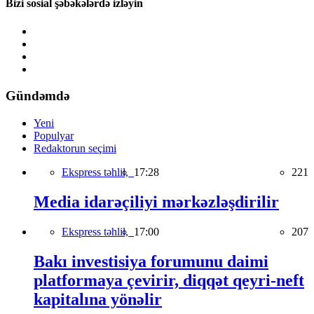
Bizi sosial şəbəkələrdə izləyin
Gündəmdə
Yeni
Populyar
Redaktorun seçimi
Ekspress təhlil,
17:28
221
Media idarəçiliyi mərkəzləşdirilir
Ekspress təhlil,
17:00
207
Bakı investisiya forumunu daimi
platformaya çevirir, diqqət qeyri-neft
kapitalına yönəlir