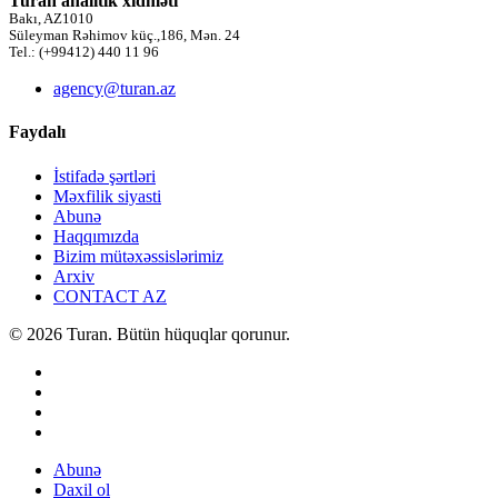
Turan analitik xidməti
Bakı, AZ1010
Süleyman Rəhimov küç.,186, Mən. 24
Tel.: (+99412) 440 11 96
agency@turan.az
Faydalı
İstifadə şərtləri
Məxfilik siyasti
Abunə
Haqqımızda
Bizim mütəxəssislərimiz
Arxiv
CONTACT AZ
© 2026 Turan. Bütün hüquqlar qorunur.
Abunə
Daxil ol