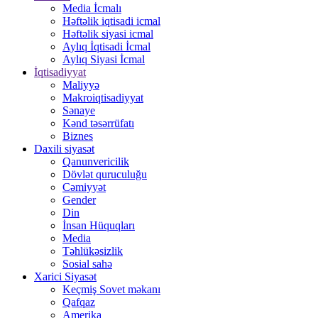
Media İcmalı
Həftəlik iqtisadi icmal
Həftəlik siyasi icmal
Aylıq İqtisadi İcmal
Aylıq Siyasi İcmal
İqtisadiyyat
Maliyyə
Makroiqtisadiyyat
Sənaye
Kənd təsərrüfatı
Biznes
Daxili siyasət
Qanunvericilik
Dövlət quruculuğu
Cəmiyyət
Gender
Din
İnsan Hüquqları
Media
Təhlükəsizlik
Sosial sahə
Xarici Siyasət
Keçmiş Sovet məkanı
Qafqaz
Amerika