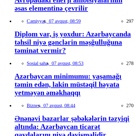
Avropadakı enerji ambisiyalarının
əsas elementinə çevrilir
Cəmiyyət,
07 avqust, 08:59
297
Diplom var, iş yoxdur: Azərbaycanda
təhsil niyə gənclərin məşğulluğuna
təminat vermir?
Sosial sahə,
07 avqust, 08:53
278
Azərbaycan minimumu: yaşamağı
təmin edən, lakin müstəqil həyata
yetməyən əməkhaqqı
Biznes,
07 avqust, 08:44
270
Ənənəvi bazarlar şəbəkələrin təzyiqi
altında: Azərbaycan ticarət
qaydalarını niyə dəyişməlidir