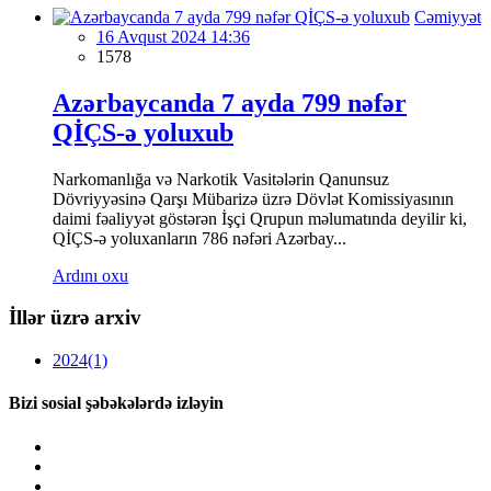
Cəmiyyət
16 Avqust 2024 14:36
1578
Azərbaycanda 7 ayda 799 nəfər
QİÇS-ə yoluxub
Narkomanlığa və Narkotik Vasitələrin Qanunsuz
Dövriyyəsinə Qarşı Mübarizə üzrə Dövlət Komissiyasının
daimi fəaliyyət göstərən İşçi Qrupun məlumatında deyilir ki,
QİÇS-ə yoluxanların 786 nəfəri Azərbay...
Ardını oxu
İllər üzrə arxiv
2024
(1)
Bizi sosial şəbəkələrdə izləyin