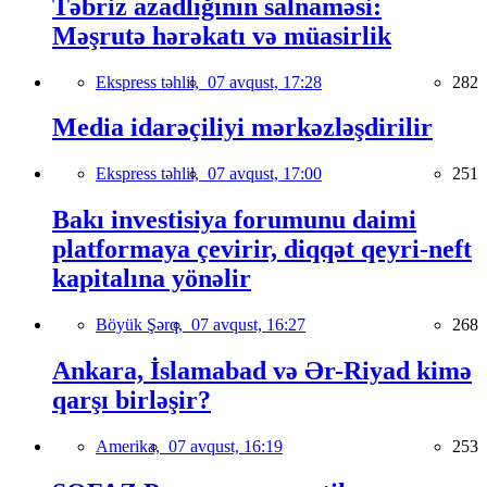
Təbriz azadlığının salnaməsi:
Məşrutə hərəkatı və müasirlik
Ekspress təhlil,
07 avqust, 17:28
282
Media idarəçiliyi mərkəzləşdirilir
Ekspress təhlil,
07 avqust, 17:00
251
Bakı investisiya forumunu daimi
platformaya çevirir, diqqət qeyri-neft
kapitalına yönəlir
Böyük Şərq,
07 avqust, 16:27
268
Ankara, İslamabad və Ər-Riyad kimə
qarşı birləşir?
Amerika,
07 avqust, 16:19
253