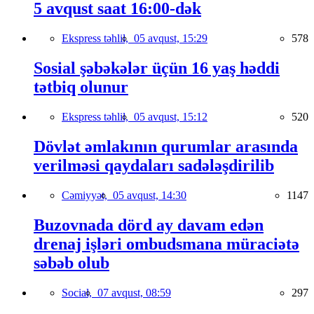
5 avqust saat 16:00-dək
Ekspress təhlil,
05 avqust, 15:29
578
Sosial şəbəkələr üçün 16 yaş həddi
tətbiq olunur
Ekspress təhlil,
05 avqust, 15:12
520
Dövlət əmlakının qurumlar arasında
verilməsi qaydaları sadələşdirilib
Cəmiyyət,
05 avqust, 14:30
1147
Buzovnada dörd ay davam edən
drenaj işləri ombudsmana müraciətə
səbəb olub
Social,
07 avqust, 08:59
297