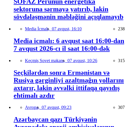
SOFAZ Perunun energetika
sektoruna sərmayə yatırıb, lakin
sövdələşmənin məbləğini açıqlamayıb
Media İcmalı,
07 avqust, 16:10
238
Media icmalı: 6 avqust saat 16:00-dan
7 avqust 2026-cı il saat 16:00-dək
Keçmiş Sovet məkanı,
07 avqust, 10:26
315
Seçkilərdən sonra Ermənistan və
Rusiya gərginliyi azaltmağın yollarını
axtarır, lakin əvvəlki ittifaqa qayıdış
ehtimalı azdır
Avropa,
07 avqust, 09:23
307
Azərbaycan qazı Türkiyənin