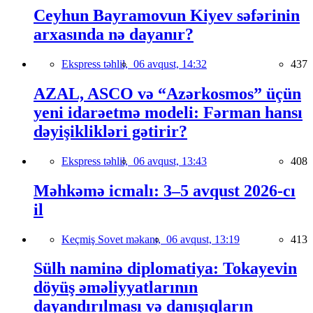
Ceyhun Bayramovun Kiyev səfərinin
arxasında nə dayanır?
Ekspress təhlil,
06 avqust, 14:32
437
AZAL, ASCO və “Azərkosmos” üçün
yeni idarəetmə modeli: Fərman hansı
dəyişiklikləri gətirir?
Ekspress təhlil,
06 avqust, 13:43
408
Məhkəmə icmalı: 3–5 avqust 2026-cı
il
Keçmiş Sovet məkanı,
06 avqust, 13:19
413
Sülh naminə diplomatiya: Tokayevin
döyüş əməliyyatlarının
dayandırılması və danışıqların