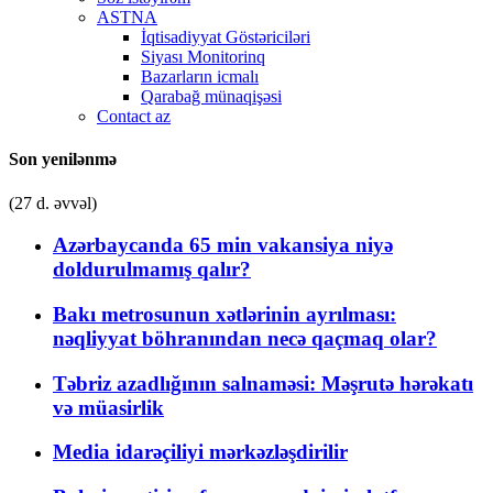
ASTNA
İqtisadiyyat Göstəriciləri
Siyası Monitorinq
Bazarların icmalı
Qarabağ münaqişəsi
Contact az
Son yenilənmə
(27 d. əvvəl)
Azərbaycanda 65 min vakansiya niyə
doldurulmamış qalır?
Bakı metrosunun xətlərinin ayrılması:
nəqliyyat böhranından necə qaçmaq olar?
Təbriz azadlığının salnaməsi: Məşrutə hərəkatı
və müasirlik
Media idarəçiliyi mərkəzləşdirilir