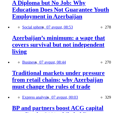
A Diploma but No Job: Why
Education Does Not Guarantee Youth
Employment in Azerbaijan
Social sphere,
07 avqust, 08:53
278
Azerbaijan’s minimum: a wage that
covers survival but not independent
living
Business,
07 avqust, 08:44
270
Traditional markets under pressure
from retail chains: why Azerbaijan
must change the rules of trade
Express analysis,
07 avqust, 00:03
329
BP and partners boost ACG capital