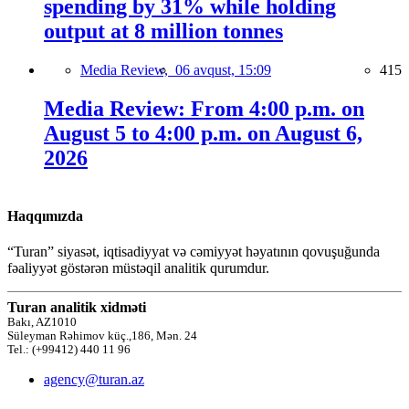
spending by 31% while holding
output at 8 million tonnes
Media Review,
06 avqust, 15:09
415
Media Review: From 4:00 p.m. on
August 5 to 4:00 p.m. on August 6,
2026
Haqqımızda
“Turan” siyasət, iqtisadiyyat və cəmiyyət həyatının qovuşuğunda
fəaliyyət göstərən müstəqil analitik qurumdur.
Turan analitik xidməti
Bakı, AZ1010
Süleyman Rəhimov küç.,186, Mən. 24
Tel.: (+99412) 440 11 96
agency@turan.az