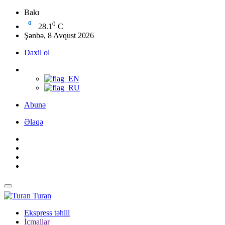
Bakı
0
28.1
C
Şənbə, 8 Avqust 2026
Daxil ol
Abunə
Əlaqə
Turan
Ekspress təhlil
İcmallar