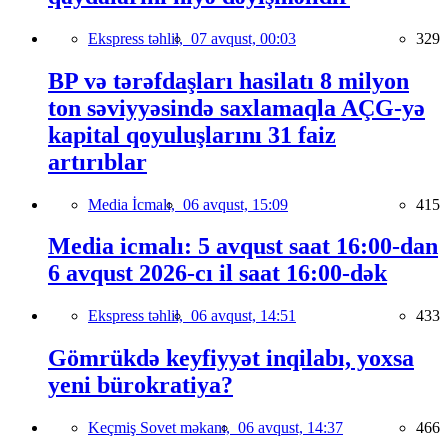
Ekspress təhlil,
07 avqust, 00:03
329
BP və tərəfdaşları hasilatı 8 milyon
ton səviyyəsində saxlamaqla AÇG-yə
kapital qoyuluşlarını 31 faiz
artırıblar
Media İcmalı,
06 avqust, 15:09
415
Media icmalı: 5 avqust saat 16:00-dan
6 avqust 2026-cı il saat 16:00-dək
Ekspress təhlil,
06 avqust, 14:51
433
Gömrükdə keyfiyyət inqilabı, yoxsa
yeni bürokratiya?
Keçmiş Sovet məkanı,
06 avqust, 14:37
466