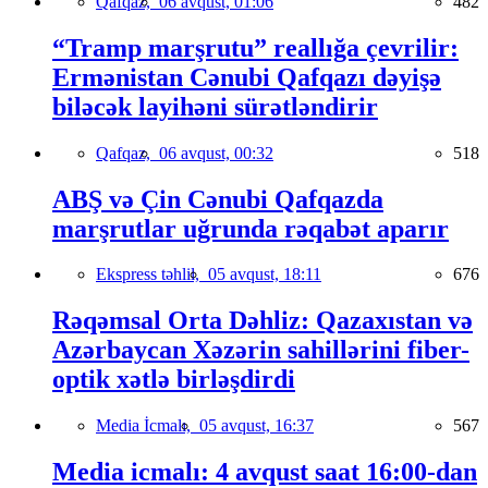
Qafqaz,
06 avqust, 01:06
482
“Tramp marşrutu” reallığa çevrilir:
Ermənistan Cənubi Qafqazı dəyişə
biləcək layihəni sürətləndirir
Qafqaz,
06 avqust, 00:32
518
ABŞ və Çin Cənubi Qafqazda
marşrutlar uğrunda rəqabət aparır
Ekspress təhlil,
05 avqust, 18:11
676
Rəqəmsal Orta Dəhliz: Qazaxıstan və
Azərbaycan Xəzərin sahillərini fiber-
optik xətlə birləşdirdi
Media İcmalı,
05 avqust, 16:37
567
Media icmalı: 4 avqust saat 16:00-dan