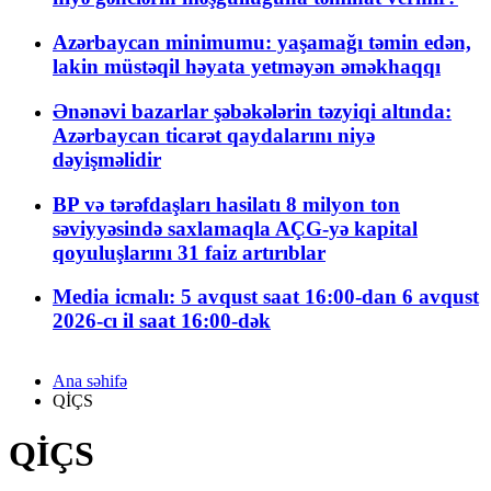
Azərbaycan minimumu: yaşamağı təmin edən,
lakin müstəqil həyata yetməyən əməkhaqqı
Ənənəvi bazarlar şəbəkələrin təzyiqi altında:
Azərbaycan ticarət qaydalarını niyə
dəyişməlidir
BP və tərəfdaşları hasilatı 8 milyon ton
səviyyəsində saxlamaqla AÇG-yə kapital
qoyuluşlarını 31 faiz artırıblar
Media icmalı: 5 avqust saat 16:00-dan 6 avqust
2026-cı il saat 16:00-dək
Ana səhifə
QİÇS
QİÇS