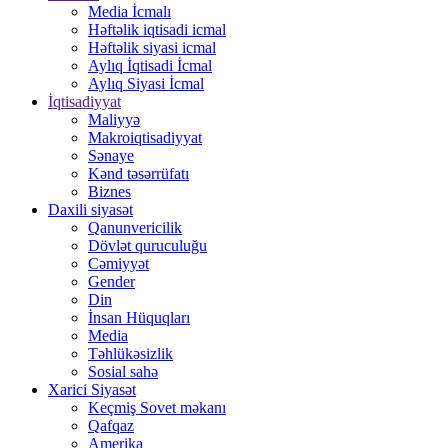
Media İcmalı
Həftəlik iqtisadi icmal
Həftəlik siyasi icmal
Aylıq İqtisadi İcmal
Aylıq Siyasi İcmal
İqtisadiyyat
Maliyyə
Makroiqtisadiyyat
Sənaye
Kənd təsərrüfatı
Biznes
Daxili siyasət
Qanunvericilik
Dövlət quruculuğu
Cəmiyyət
Gender
Din
İnsan Hüquqları
Media
Təhlükəsizlik
Sosial sahə
Xarici Siyasət
Keçmiş Sovet məkanı
Qafqaz
Amerika