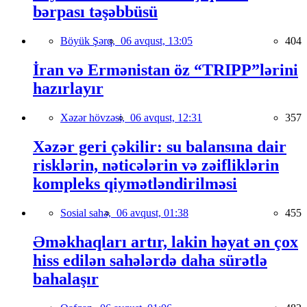
bərpası təşəbbüsü
Böyük Şərq,
06 avqust, 13:05
404
İran və Ermənistan öz “TRIPP”lərini
hazırlayır
Xəzər hövzəsi,
06 avqust, 12:31
357
Xəzər geri çəkilir: su balansına dair
risklərin, nəticələrin və zəifliklərin
kompleks qiymətləndirilməsi
Sosial sahə,
06 avqust, 01:38
455
Əməkhaqları artır, lakin həyat ən çox
hiss edilən sahələrdə daha sürətlə
bahalaşır