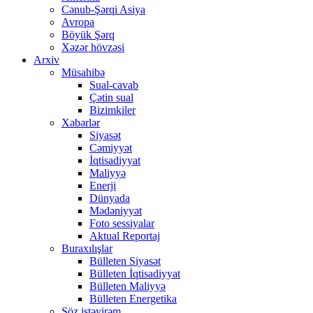
Cənub-Şərqi Asiya
Avropa
Böyük Şərq
Xəzər hövzəsi
Arxiv
Müsahibə
Sual-cavab
Çətin sual
Bizimkiler
Xəbərlər
Siyasət
Cəmiyyət
İqtisadiyyat
Maliyyə
Enerji
Dünyada
Mədəniyyət
Foto sessiyalar
Aktual Reportaj
Buraxılışlar
Bülleten Siyasət
Bülleten İqtisadiyyat
Bülleten Maliyyə
Bülleten Energetika
Söz istəyirəm