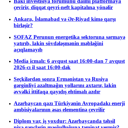
Bakı investisiya forumunu daimi platformaya
çevirir, diqqət qeyri-neft kapitalına yönəlir
Ankara, İslamabad və Ər-Riyad kimə qarşı
birləşir?
SOFAZ Perunun energetika sektoruna sərmayə
yatırıb, lakin sövdələşmənin məbləğini
açıqlamayıb
Media icmalı: 6 avqust saat 16:00-dan 7 avqust
2026-cı il saat 16:00-dək
Seçkilərdən sonra Ermənistan və Rusiya
gərginliyi azaltmağın yollarını axtarır, lakin
əvvəlki ittifaqa qayıdış ehtimalı azdır
Azərbaycan qazı Türkiyənin Avropadakı enerji
ambisiyalarının əsas elementinə çevrilir
Diplom var, iş yoxdur: Azərbaycanda təhsil
niyə gənclərin məşğulluğuna təminat vermir?