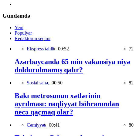
Gündəmdə
Yeni
Populyar
Redaktorun seçimi
Ekspress təhlil,
00:52
72
Azərbaycanda 65 min vakansiya niyə
doldurulmamış qalır?
Sosial sahə,
00:50
82
Bakı metrosunun xətlərinin
ayrılması: nəqliyyat böhranından
necə qaçmaq olar?
Cəmiyyət,
00:41
80