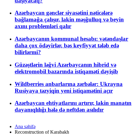
daşıyacaq?
Azərbaycan gənclər siyasətini nəticələrə
bağlamağa çalışır, lakin məşğulluq və beyin
axını problemləri qalır
Azərbaycanın kommunal hesabı: vətəndaşlar
daha çox ödəyirlər, bəs keyfiyyət tələb edə
bilirlərmi?
Güzəştlərin ləğvi Azərbaycanın hibrid və
elektromobil bazarında istiqaməti dəyişib
Wildberries anbarlarına zərbələr: Ukrayna
Rusiyaya təzyiqin yeni istiqamətini açır
Azərbaycan ehtiyatlarını artırır, lakin manatın
dayanıqlılığı hələ də neftdən asılıdır
Ana səhifə
Reconstruction of Karabakh