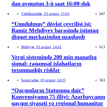
dan avqustun 3-ü saat 16:00-dək
Təhlükəsizlik,
03 avqust, 15:03
647
“Unudulmuş” dövlət çevrilişi işi:
Ramiz Mehdiyev barəsində istintaq
diqqət mərkəzindən uzaqlaşıb
Maliyyə,
03 avqust, 14:41
613
Vergi sistemində 200 min manatlıq
siqnal: rəqəmsal islahatların
toxunmadığı risklər
Sosial sahə,
03 avqust, 14:25
563
“Qaçqınların Statusuna dair”
Konvensiyanın 75 illiyi: Azərbaycanın
qaçqın siyasəti və regional humanitar