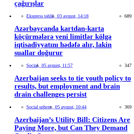
çağırışlar
Ekspress təhlil,
03 avqust, 14:18
689
Azərbaycanda kartdan-karta
köçürmələrə yeni limitlər kölgə
iqtisadiyyatını hədəfə alır, lakin
suallar doğurur
Social,
05 avqust, 11:57
347
Azerbaijan seeks to tie youth policy to
results, but employment and brain
drain challenges persist
Social sphere,
05 avqust, 10:44
369
Azerbaijan’s Utility Bill: Citizens Are
Paying More, but Can They Demand