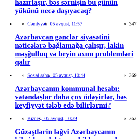
hazırlaşır, bəs sərnişin bu günün
yükünü necə daşıyacaq?
Cəmiyyət,
05 avqust, 11:57
347
Azərbaycan gənclər siyasətini
nəticələrə bağlamağa çalışır, lakin
məşğulluq və beyin axını problemləri
qalır
Sosial sahə,
05 avqust, 10:44
369
Azərbaycanın kommunal hesabı:
vətəndaşlar daha çox ödəyirlər, bəs
keyfiyyət tələb edə bilirlərmi?
Biznes,
05 avqust, 10:39
362
Güzəştlərin ləğvi Azərbaycanın