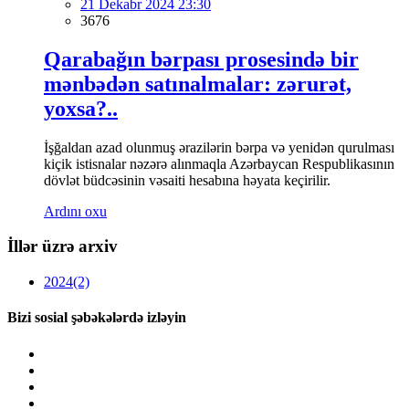
21 Dekabr 2024 23:30
3676
Qarabağın bərpası prosesində bir
mənbədən satınalmalar: zərurət,
yoxsa?..
İşğaldan azad olunmuş ərazilərin bərpa və yenidən qurulması
kiçik istisnalar nəzərə alınmaqla Azərbaycan Respublikasının
dövlət büdcəsinin vəsaiti hesabına həyata keçirilir.
Ardını oxu
İllər üzrə arxiv
2024
(2)
Bizi sosial şəbəkələrdə izləyin