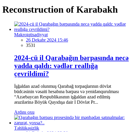
Reconstruction of Karabakh
Makroiqtisadiyyat
26 Dekabr 2024 15:46
3531
2024-cü il Qarabağın bərpasında necə
yadda qaldı: vədlər reallığa
çevrildimi?
İşğaldan azad olunmuş Qarabağ torpaqlarının dövlət
büdcəsinin vəsaiti hesabına bərpası və yenidənqurulması
“Azərbaycan Respublikasının işğaldan azad edilmiş
ərazilərinə Böyük Qayıdışa dair I Dövlət Pr...
Ardını oxu
Təhlükəsizlik