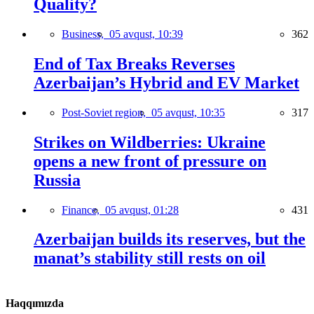
Quality?
Business,
05 avqust, 10:39
362
End of Tax Breaks Reverses
Azerbaijan’s Hybrid and EV Market
Post-Soviet region,
05 avqust, 10:35
317
Strikes on Wildberries: Ukraine
opens a new front of pressure on
Russia
Finance,
05 avqust, 01:28
431
Azerbaijan builds its reserves, but the
manat’s stability still rests on oil
Haqqımızda