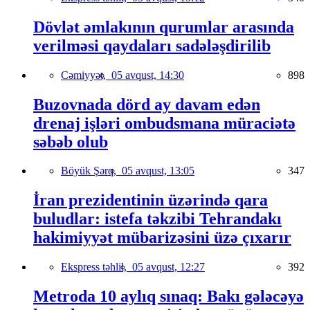
Dövlət əmlakının qurumlar arasında
verilməsi qaydaları sadələşdirilib
Cəmiyyət,
05 avqust, 14:30
898
Buzovnada dörd ay davam edən
drenaj işləri ombudsmana müraciətə
səbəb olub
Böyük Şərq,
05 avqust, 13:05
347
İran prezidentinin üzərində qara
buludlar: istefa təkzibi Tehrandakı
hakimiyyət mübarizəsini üzə çıxarır
Ekspress təhlil,
05 avqust, 12:27
392
Metroda 10 aylıq sınaq: Bakı gələcəyə