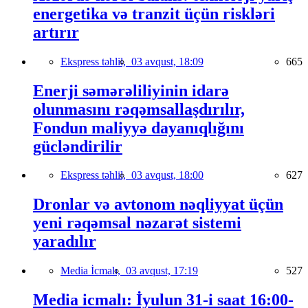
energetika və tranzit üçün riskləri
artırır
Ekspress təhlil,
03 avqust, 18:09
665
Enerji səmərəliliyinin idarə
olunmasını rəqəmsallaşdırılır,
Fondun maliyyə dayanıqlığını
gücləndirilir
Ekspress təhlil,
03 avqust, 18:00
627
Dronlar və avtonom nəqliyyat üçün
yeni rəqəmsal nəzarət sistemi
yaradılır
Media İcmalı,
03 avqust, 17:19
527
Media icmalı: İyulun 31-i saat 16:00-