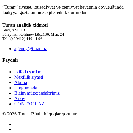
“Turan” siyasət, iqtisadiyyat və cəmiyyət həyatının qovuşuğunda
fəaliyyət göstərən müstəqil analitik qurumdur.
Turan analitik xidməti
Bakı, AZ1010
Süleyman Rəhimov küç.,186, Mən. 24
Tel.: (+99412) 440 11 96
agency@turan.az
Faydalı
İstifadə şərtləri
Məxfilik siyasti
Abunə
Haqqımızda
Bizim mütəxəssislərimiz
Arxiv
CONTACT AZ
© 2026 Turan. Bütün hüquqlar qorunur.