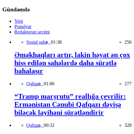
Gündəmdə
Yeni
Populyar
Redaktorun seçimi
Sosial sahə,
01:38
256
Əməkhaqları artır, lakin həyat ən çox
hiss edilən sahələrdə daha sürətlə
bahalaşır
Qafqaz,
01:06
277
“Tramp marşrutu” reallığa çevrilir:
Ermənistan Cənubi Qafqazı dəyişə
biləcək layihəni sürətləndirir
Qafqaz,
00:32
328