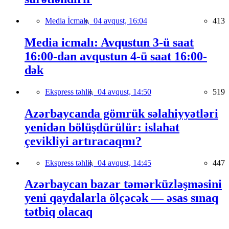
Media İcmalı,
04 avqust, 16:04
413
Media icmalı: Avqustun 3-ü saat
16:00-dan avqustun 4-ü saat 16:00-
dək
Ekspress təhlil,
04 avqust, 14:50
519
Azərbaycanda gömrük səlahiyyətləri
yenidən bölüşdürülür: islahat
çevikliyi artıracaqmı?
Ekspress təhlil,
04 avqust, 14:45
447
Azərbaycan bazar təmərküzləşməsini
yeni qaydalarla ölçəcək — əsas sınaq
tətbiq olacaq