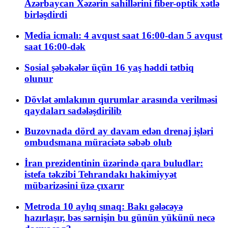
Azərbaycan Xəzərin sahillərini fiber-optik xətlə
birləşdirdi
Media icmalı: 4 avqust saat 16:00-dan 5 avqust
saat 16:00-dək
Sosial şəbəkələr üçün 16 yaş həddi tətbiq
olunur
Dövlət əmlakının qurumlar arasında verilməsi
qaydaları sadələşdirilib
Buzovnada dörd ay davam edən drenaj işləri
ombudsmana müraciətə səbəb olub
İran prezidentinin üzərində qara buludlar:
istefa təkzibi Tehrandakı hakimiyyət
mübarizəsini üzə çıxarır
Metroda 10 aylıq sınaq: Bakı gələcəyə
hazırlaşır, bəs sərnişin bu günün yükünü necə