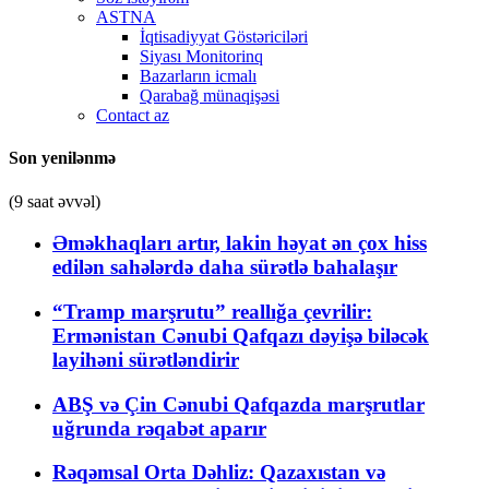
ASTNA
İqtisadiyyat Göstəriciləri
Siyası Monitorinq
Bazarların icmalı
Qarabağ münaqişəsi
Contact az
Son yenilənmə
(9 saat əvvəl)
Əməkhaqları artır, lakin həyat ən çox hiss
edilən sahələrdə daha sürətlə bahalaşır
“Tramp marşrutu” reallığa çevrilir:
Ermənistan Cənubi Qafqazı dəyişə biləcək
layihəni sürətləndirir
ABŞ və Çin Cənubi Qafqazda marşrutlar
uğrunda rəqabət aparır
Rəqəmsal Orta Dəhliz: Qazaxıstan və