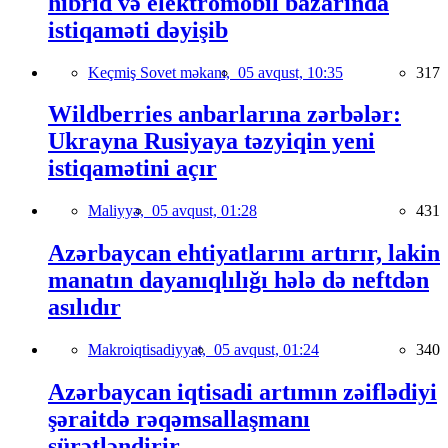
hibrid və elektromobil bazarında
istiqaməti dəyişib
Keçmiş Sovet məkanı,
05 avqust, 10:35
317
Wildberries anbarlarına zərbələr:
Ukrayna Rusiyaya təzyiqin yeni
istiqamətini açır
Maliyyə,
05 avqust, 01:28
431
Azərbaycan ehtiyatlarını artırır, lakin
manatın dayanıqlılığı hələ də neftdən
asılıdır
Makroiqtisadiyyat,
05 avqust, 01:24
340
Azərbaycan iqtisadi artımın zəiflədiyi
şəraitdə rəqəmsallaşmanı
sürətləndirir