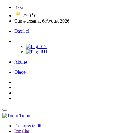
Bakı
0
27.9
C
Cümə axşamı, 6 Avqust 2026
Daxil ol
Abunə
Əlaqə
Turan
Ekspress təhlil
İcmallar