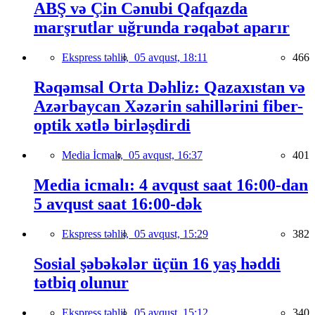
ABŞ və Çin Cənubi Qafqazda
marşrutlar uğrunda rəqabət aparır
Ekspress təhlil,
05 avqust, 18:11
466
Rəqəmsal Orta Dəhliz: Qazaxıstan və
Azərbaycan Xəzərin sahillərini fiber-
optik xətlə birləşdirdi
Media İcmalı,
05 avqust, 16:37
401
Media icmalı: 4 avqust saat 16:00-dan
5 avqust saat 16:00-dək
Ekspress təhlil,
05 avqust, 15:29
382
Sosial şəbəkələr üçün 16 yaş həddi
tətbiq olunur
Ekspress təhlil,
05 avqust, 15:12
340