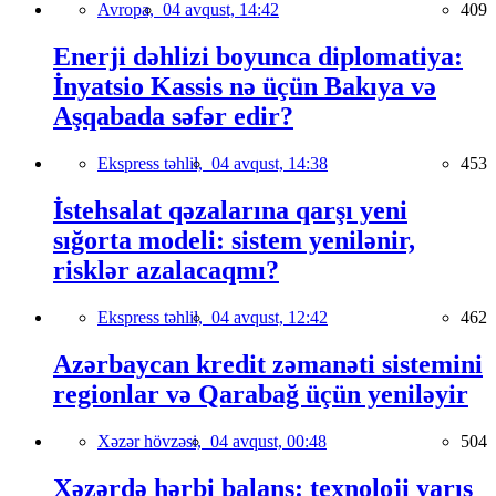
Avropa,
04 avqust, 14:42
409
Enerji dəhlizi boyunca diplomatiya:
İnyatsio Kassis nə üçün Bakıya və
Aşqabada səfər edir?
Ekspress təhlil,
04 avqust, 14:38
453
İstehsalat qəzalarına qarşı yeni
sığorta modeli: sistem yenilənir,
risklər azalacaqmı?
Ekspress təhlil,
04 avqust, 12:42
462
Azərbaycan kredit zəmanəti sistemini
regionlar və Qarabağ üçün yeniləyir
Xəzər hövzəsi,
04 avqust, 00:48
504
Xəzərdə hərbi balans: texnoloji yarış