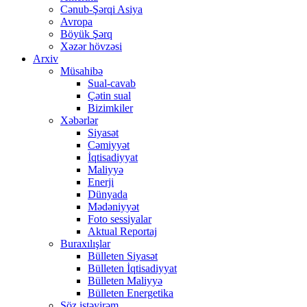
Cənub-Şərqi Asiya
Avropa
Böyük Şərq
Xəzər hövzəsi
Arxiv
Müsahibə
Sual-cavab
Çətin sual
Bizimkiler
Xəbərlər
Siyasət
Cəmiyyət
İqtisadiyyat
Maliyyə
Enerji
Dünyada
Mədəniyyət
Foto sessiyalar
Aktual Reportaj
Buraxılışlar
Bülleten Siyasət
Bülleten İqtisadiyyat
Bülleten Maliyyə
Bülleten Energetika
Söz istəyirəm