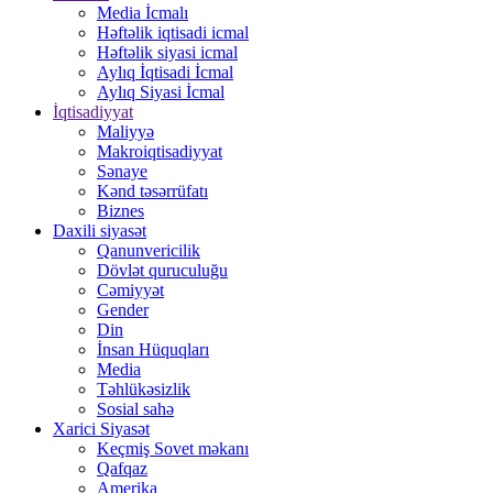
Media İcmalı
Həftəlik iqtisadi icmal
Həftəlik siyasi icmal
Aylıq İqtisadi İcmal
Aylıq Siyasi İcmal
İqtisadiyyat
Maliyyə
Makroiqtisadiyyat
Sənaye
Kənd təsərrüfatı
Biznes
Daxili siyasət
Qanunvericilik
Dövlət quruculuğu
Cəmiyyət
Gender
Din
İnsan Hüquqları
Media
Təhlükəsizlik
Sosial sahə
Xarici Siyasət
Keçmiş Sovet məkanı
Qafqaz
Amerika