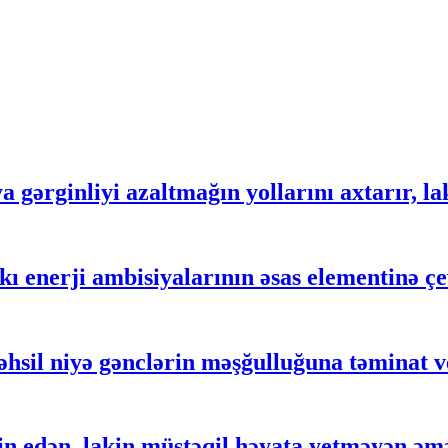
gərginliyi azaltmağın yollarını axtarır, lak
 enerji ambisiyalarının əsas elementinə çe
əhsil niyə gənclərin məşğulluğuna təminat 
 edən, lakin müstəqil həyata yetməyən əm