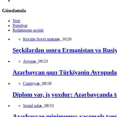
Gündəmdə
Yeni
Populyar
Redaktorun seçimi
Keçmiş Sovet məkanı,
10:26
Seçkilərdən sonra Ermənistan və Rusiya 
Avropa,
09:23
Azərbaycan qazı Türkiyənin Avropadakı
Cəmiyyət,
08:59
Diplom var, iş yoxdur: Azərbaycanda t
Sosial sahə,
08:53
Azərbaycan minimumu: yaşamağı təmin