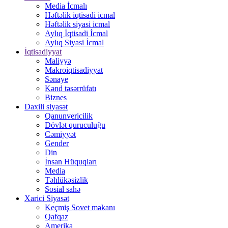
Media İcmalı
Həftəlik iqtisadi icmal
Həftəlik siyasi icmal
Aylıq İqtisadi İcmal
Aylıq Siyasi İcmal
İqtisadiyyat
Maliyyə
Makroiqtisadiyyat
Sənaye
Kənd təsərrüfatı
Biznes
Daxili siyasət
Qanunvericilik
Dövlət quruculuğu
Cəmiyyət
Gender
Din
İnsan Hüquqları
Media
Təhlükəsizlik
Sosial sahə
Xarici Siyasət
Keçmiş Sovet məkanı
Qafqaz
Amerika