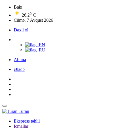
Bakı
0
26.2
C
Cümə, 7 Avqust 2026
Daxil ol
Abunə
Əlaqə
Turan
Ekspress təhlil
İcmallar