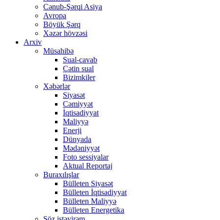
Cənub-Şərqi Asiya
Avropa
Böyük Şərq
Xəzər hövzəsi
Arxiv
Müsahibə
Sual-cavab
Çətin sual
Bizimkiler
Xəbərlər
Siyasət
Cəmiyyət
İqtisadiyyat
Maliyyə
Enerji
Dünyada
Mədəniyyət
Foto sessiyalar
Aktual Reportaj
Buraxılışlar
Bülleten Siyasət
Bülleten İqtisadiyyat
Bülleten Maliyyə
Bülleten Energetika
Söz istəyirəm