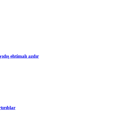
yıdış ehtimalı azdır
tırıblar