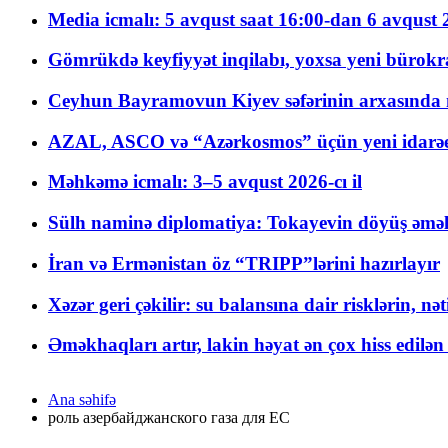
Media icmalı: 5 avqust saat 16:00-dan 6 avqust 2
Gömrükdə keyfiyyət inqilabı, yoxsa yeni bürokr
Ceyhun Bayramovun Kiyev səfərinin arxasında 
AZAL, ASCO və “Azərkosmos” üçün yeni idarəetm
Məhkəmə icmalı: 3–5 avqust 2026-cı il
Sülh naminə diplomatiya: Tokayevin döyüş əməli
İran və Ermənistan öz “TRIPP”lərini hazırlayır
Xəzər geri çəkilir: su balansına dair risklərin, nə
Əməkhaqları artır, lakin həyat ən çox hiss edilən
Ana səhifə
роль азербайджанского газа для ЕС