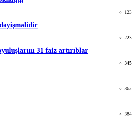
123
 dəyişməlidir
223
uluşlarını 31 faiz artırıblar
345
362
384