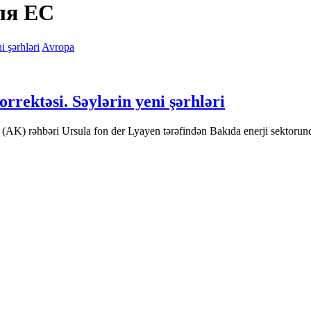
ля ЕС
Avropa
rektəsi. Səylərin yeni şərhləri
(AK) rəhbəri Ursula fon der Lyayen tərəfindən Bakıda enerji sektoru