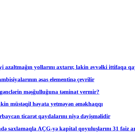
 azaltmağın yollarını axtarır, lakin əvvəlki ittifaqa qa
bisiyalarının əsas elementinə çevrilir
 gənclərin məşğulluğuna təminat vermir?
kin müstəqil həyata yetməyən əməkhaqqı
rbaycan ticarət qaydalarını niyə dəyişməlidir
ində saxlamaqla AÇG-yə kapital qoyuluşlarını 31 faiz ar