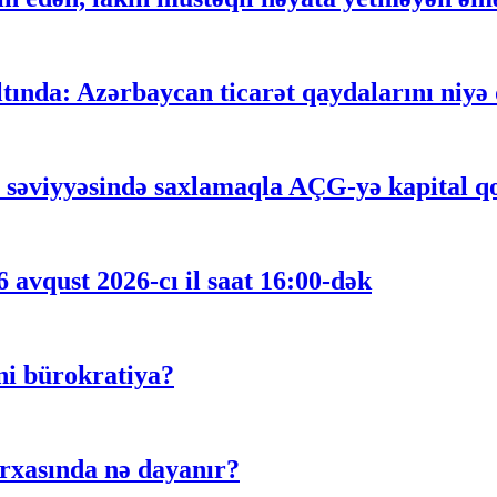
ltında: Azərbaycan ticarət qaydalarını niyə
n səviyyəsində saxlamaqla AÇG-yə kapital qoy
 avqust 2026-cı il saat 16:00-dək
ni bürokratiya?
rxasında nə dayanır?