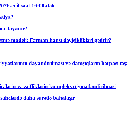
026-cı il saat 16:00-dək
atiya?
nə dayanır?
ə modeli: Fərman hansı dəyişiklikləri gətirir?
yyatlarının dayandırılması və danışıqların bərpası tə
ticələrin və zəifliklərin kompleks qiymətləndirilməsi
 sahələrdə daha sürətlə bahalaşır