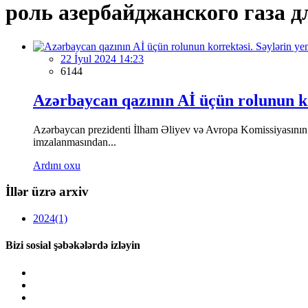
роль азербайджанского газа д
22 İyul 2024 14:23
6144
Azərbaycan qazının Aİ üçün rolunun kor
Azərbaycan prezidenti İlham Əliyev və Avropa Komissiyasının 
imzalanmasından...
Ardını oxu
İllər üzrə arxiv
2024
(1)
Bizi sosial şəbəkələrdə izləyin