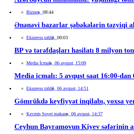
Biznes,
08:44
Ənənəvi bazarlar şəbəkələrin təzyiqi a
Ekspress təhlil,
00:03
BP və tərəfdaşları hasilatı 8 milyon to
Media İcmalı,
06 avqust, 15:09
Media icmalı: 5 avqust saat 16:00-dan 6
Ekspress təhlil,
06 avqust, 14:51
Gömrükdə keyfiyyət inqilabı, yoxsa ye
Keçmiş Sovet məkanı,
06 avqust, 14:37
Ceyhun Bayramovun Kiyev səfərinin a