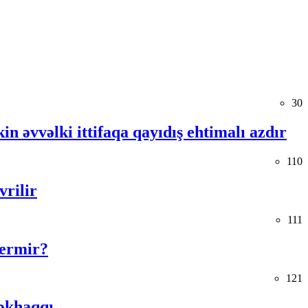
30
in əvvəlki ittifaqa qayıdış ehtimalı azdır
110
vrilir
111
vermir?
121
əkhaqqı