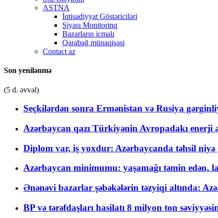
ASTNA
İqtisadiyyat Göstəriciləri
Siyası Monitorinq
Bazarların icmalı
Qarabağ münaqişəsi
Contact az
Son yenilənmə
(5 d. əvvəl)
Seçkilərdən sonra Ermənistan və Rusiya gərginliyi
Azərbaycan qazı Türkiyənin Avropadakı enerji am
Diplom var, iş yoxdur: Azərbaycanda təhsil niyə
Azərbaycan minimumu: yaşamağı təmin edən, la
Ənənəvi bazarlar şəbəkələrin təzyiqi altında: Azə
BP və tərəfdaşları hasilatı 8 milyon ton səviyyəs