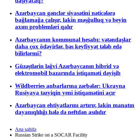
daşıyacaq?
Azərbaycan gənclər siyasətini nəticələrə
bağlamağa çalışır, lakin məşğulluq və beyin
axını problemləri qalır
Azərbaycanın kommunal hesabı: vətəndaşlar
daha çox ödəyirlər, bəs keyfiyyət tələb edə
bilirlərmi?
Güzəştlərin ləğvi Azərbaycanın hibrid və
elektromobil bazarında istiqaməti dəyişib
Wildberries anbarlarına zərbələr: Ukrayna
Rusiyaya təzyiqin yeni istiqamətini açır
Azərbaycan ehtiyatlarını artırır, lakin manatın
dayanıqlılığı hələ də neftdən asılıdır
Ana səhifə
Russian Strike on a SOCAR Facility