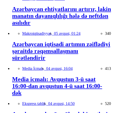
Azərbaycan ehtiyatlarını artırır, lakin
manatın dayanıqlılığı hələ də neftdən
asılıdır
Makroiqtisadiyyat,
05 avqust, 01:24
340
Azərbaycan iqtisadi artımın zəiflədiyi
şəraitdə rəqəmsallaşmanı
sürətləndirir
Media İcmalı,
04 avqust, 16:04
413
Media icmalı: Avqustun 3-ü saat
16:00-dan avqustun 4-ü saat 16:00-
dək
Ekspress təhlil,
04 avqust, 14:50
520