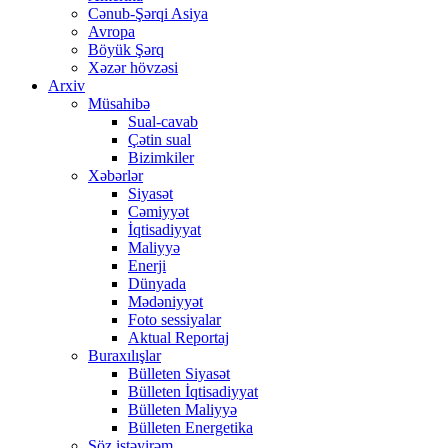
Cənub-Şərqi Asiya
Avropa
Böyük Şərq
Xəzər hövzəsi
Arxiv
Müsahibə
Sual-cavab
Çətin sual
Bizimkiler
Xəbərlər
Siyasət
Cəmiyyət
İqtisadiyyat
Maliyyə
Enerji
Dünyada
Mədəniyyət
Foto sessiyalar
Aktual Reportaj
Buraxılışlar
Bülleten Siyasət
Bülleten İqtisadiyyat
Bülleten Maliyyə
Bülleten Energetika
Söz istəyirəm