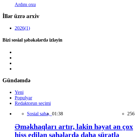
Ardını oxu
İllər üzrə arxiv
2026
(1)
Bizi sosial şəbəkələrdə izləyin
Gündəmdə
Yeni
Populyar
Redaktorun seçimi
Sosial sahə,
01:38
256
Əməkhaqları artır, lakin həyat ən çox
hiss edilən sahələrdə daha sürətlə