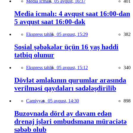
Media İcmalı,
05 avqust, 16:37
401
Media icmalı: 4 avqust saat 16:00-dan
5 avqust saat 16:00-dək
Ekspress təhlil,
05 avqust, 15:29
382
Sosial şəbəkələr üçün 16 yaş həddi
tətbiq olunur
Ekspress təhlil,
05 avqust, 15:12
340
Dövlət əmlakının qurumlar arasında
verilməsi qaydaları sadələşdirilib
Cəmiyyət,
05 avqust, 14:30
898
Buzovnada dörd ay davam edən
drenaj işləri ombudsmana müraciətə
səbəb olub