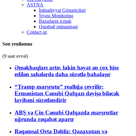
ASTNA
İqtisadiyyat Göstəriciləri
Siyası Monitorinq
Bazarların icmalı
Qarabağ münaqişəsi
Contact az
Son yenilənmə
(9 saat əvvəl)
Əməkhaqları artır, lakin həyat ən çox hiss
edilən sahələrdə daha sürətlə bahalaşır
“Tramp marşrutu” reallığa çevrilir:
Ermənistan Cənubi Qafqazı dəyişə biləcək
layihəni sürətləndirir
ABŞ və Çin Cənubi Qafqazda marşrutlar
uğrunda rəqabət aparır
Rəqəmsal Orta Dəhliz: Qazaxıstan və