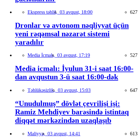
Ekspress təhlil,
03 avqust, 18:00
627
Dronlar və avtonom nəqliyyat üçün
yeni rəqəmsal nəzarət sistemi
yaradılır
Media İcmalı,
03 avqust, 17:19
527
Media icmalı: İyulun 31-i saat 16:00-
dan avqustun 3-ü saat 16:00-dək
Təhlükəsizlik,
03 avqust, 15:03
647
“Unudulmuş” dövlət çevrilişi işi:
Ramiz Mehdiyev barəsində istintaq
diqqət mərkəzindən uzaqlaşıb
Maliyyə,
03 avqust, 14:41
613