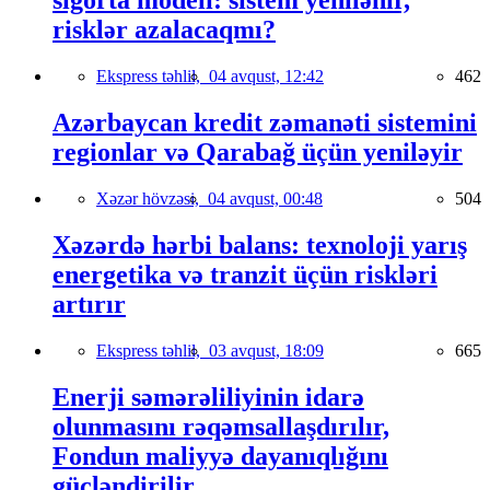
sığorta modeli: sistem yenilənir,
risklər azalacaqmı?
Ekspress təhlil,
04 avqust, 12:42
462
Azərbaycan kredit zəmanəti sistemini
regionlar və Qarabağ üçün yeniləyir
Xəzər hövzəsi,
04 avqust, 00:48
504
Xəzərdə hərbi balans: texnoloji yarış
energetika və tranzit üçün riskləri
artırır
Ekspress təhlil,
03 avqust, 18:09
665
Enerji səmərəliliyinin idarə
olunmasını rəqəmsallaşdırılır,
Fondun maliyyə dayanıqlığını
gücləndirilir