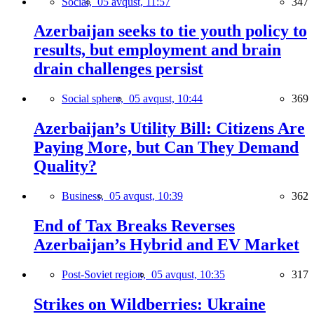
Social,
05 avqust, 11:57
347
Azerbaijan seeks to tie youth policy to
results, but employment and brain
drain challenges persist
Social sphere,
05 avqust, 10:44
369
Azerbaijan’s Utility Bill: Citizens Are
Paying More, but Can They Demand
Quality?
Business,
05 avqust, 10:39
362
End of Tax Breaks Reverses
Azerbaijan’s Hybrid and EV Market
Post-Soviet region,
05 avqust, 10:35
317
Strikes on Wildberries: Ukraine