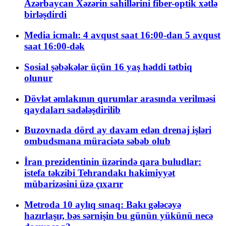
Azərbaycan Xəzərin sahillərini fiber-optik xətlə
birləşdirdi
Media icmalı: 4 avqust saat 16:00-dan 5 avqust
saat 16:00-dək
Sosial şəbəkələr üçün 16 yaş həddi tətbiq
olunur
Dövlət əmlakının qurumlar arasında verilməsi
qaydaları sadələşdirilib
Buzovnada dörd ay davam edən drenaj işləri
ombudsmana müraciətə səbəb olub
İran prezidentinin üzərində qara buludlar:
istefa təkzibi Tehrandakı hakimiyyət
mübarizəsini üzə çıxarır
Metroda 10 aylıq sınaq: Bakı gələcəyə
hazırlaşır, bəs sərnişin bu günün yükünü necə