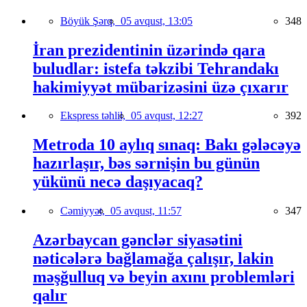
Böyük Şərq,
05 avqust, 13:05
348
İran prezidentinin üzərində qara
buludlar: istefa təkzibi Tehrandakı
hakimiyyət mübarizəsini üzə çıxarır
Ekspress təhlil,
05 avqust, 12:27
392
Metroda 10 aylıq sınaq: Bakı gələcəyə
hazırlaşır, bəs sərnişin bu günün
yükünü necə daşıyacaq?
Cəmiyyət,
05 avqust, 11:57
347
Azərbaycan gənclər siyasətini
nəticələrə bağlamağa çalışır, lakin
məşğulluq və beyin axını problemləri
qalır