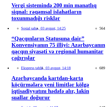
Vergi sistemində 200 min manatlıq
siqnal: rəqəmsal islahatların
toxunmadığı risklər
Sosial sahə,
03 avqust, 14:25
564
“Qaçqınların Statusuna dair”
Konvensiyanın 75 illiyi: Azərbaycanın
qaçqın siyasəti və regional humanitar
çağırışlar
Ekspress təhlil,
03 avqust, 14:18
689
Azərbaycanda kartdan-karta
köçürmələrə yeni limitlər kölgə
iqtisadiyyatını hədəfə alır, lakin
suallar doğurur