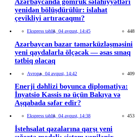
Azərbaycanda gömrük səlahiyyətləri
yenidən bölüşdürülür: islahat
çevikliyi artıracaqmı?
Ekspress təhlil,
04 avqust, 14:45
448
Azərbaycan bazar təmərküzləşməsini
yeni qaydalarla ölçəcək — əsas sınaq
tətbiq olacaq
Avropa,
04 avqust, 14:42
409
Enerji dəhlizi boyunca diplomatiya:
İnyatsio Kassis nə üçün Bakıya və
Aşqabada səfər edir?
Ekspress təhlil,
04 avqust, 14:38
453
İstehsalat qəzalarına qarşı yeni