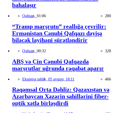
bahalaşır
Qafqaz,
01:06
280
“Tramp marşrutu” reallığa çevrilir:
Ermənistan Cənubi Qafqazı dəyişə
biləcək layihəni sürətləndirir
Qafqaz,
00:32
328
ABŞ və Çin Cənubi Qafqazda
marşrutlar uğrunda rəqabət aparır
Ekspress təhlil,
05 avqust, 18:11
466
Rəqəmsal Orta Dəhliz: Qazaxıstan və
Azərbaycan Xəzərin sahillərini fiber-
optik xətlə birləşdirdi