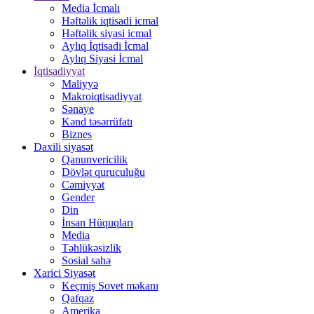
Media İcmalı
Həftəlik iqtisadi icmal
Həftəlik siyasi icmal
Aylıq İqtisadi İcmal
Aylıq Siyasi İcmal
İqtisadiyyat
Maliyyə
Makroiqtisadiyyat
Sənaye
Kənd təsərrüfatı
Biznes
Daxili siyasət
Qanunvericilik
Dövlət quruculuğu
Cəmiyyət
Gender
Din
İnsan Hüquqları
Media
Təhlükəsizlik
Sosial sahə
Xarici Siyasət
Keçmiş Sovet məkanı
Qafqaz
Amerika