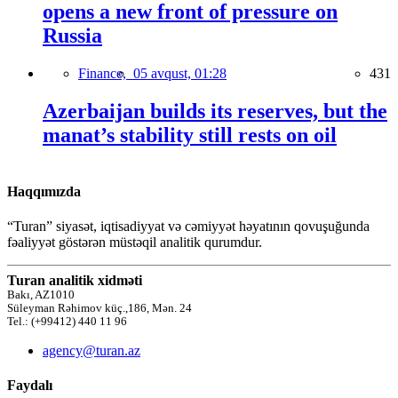
opens a new front of pressure on
Russia
Finance,
05 avqust, 01:28
431
Azerbaijan builds its reserves, but the
manat’s stability still rests on oil
Haqqımızda
“Turan” siyasət, iqtisadiyyat və cəmiyyət həyatının qovuşuğunda
fəaliyyət göstərən müstəqil analitik qurumdur.
Turan analitik xidməti
Bakı, AZ1010
Süleyman Rəhimov küç.,186, Mən. 24
Tel.: (+99412) 440 11 96
agency@turan.az
Faydalı