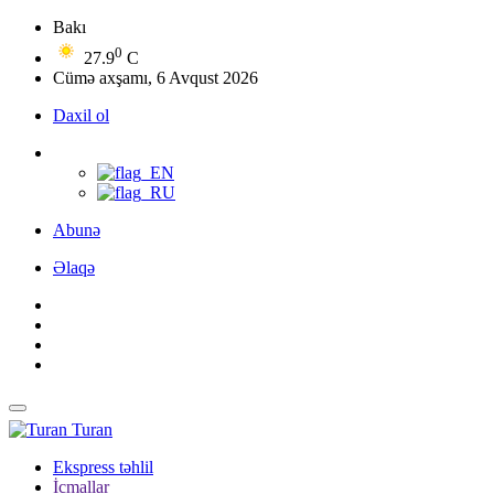
Bakı
0
27.9
C
Cümə axşamı, 6 Avqust 2026
Daxil ol
Abunə
Əlaqə
Turan
Ekspress təhlil
İcmallar