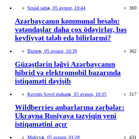
Sosial sahə,
05 avqust, 10:44
369
Azərbaycanın kommunal hesabı:
vətəndaşlar daha çox ödəyirlər, bəs
keyfiyyət tələb edə bilirlərmi?
Biznes,
05 avqust, 10:39
362
Güzəştlərin ləğvi Azərbaycanın
hibrid və elektromobil bazarında
istiqaməti dəyişib
Keçmiş Sovet məkanı,
05 avqust, 10:35
317
Wildberries anbarlarına zərbələr:
Ukrayna Rusiyaya təzyiqin yeni
istiqamətini açır
Maliyyə,
05 avqust, 01:28
431